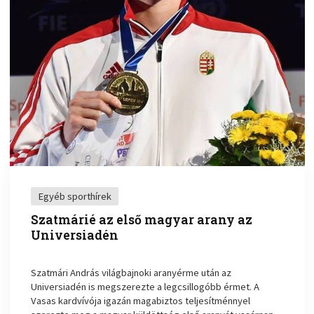
Egyéb sporthírek
Szatmárié az első magyar arany az
Universiadén
Szatmári András világbajnoki aranyérme után az
Universiadén is megszerezte a legcsillogóbb érmet. A
Vasas kardvívója igazán magabiztos teljesítménnyel