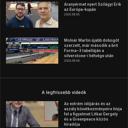
Aranyérmet nyert Szilágyi Erik
az Európa-kupán
2026.08.05.
Molnár Martin újabb dobogót
szerzett, már második a brit
Forma–3 tabelláján a
silverstone-i hétvége után
2026.08.04.
A legfrissebb videók
Az extrém időjárás és az
aszály következményeire hívja
fel a figyelmet Litkai Gergely
és a Greenpeace közös
híradója