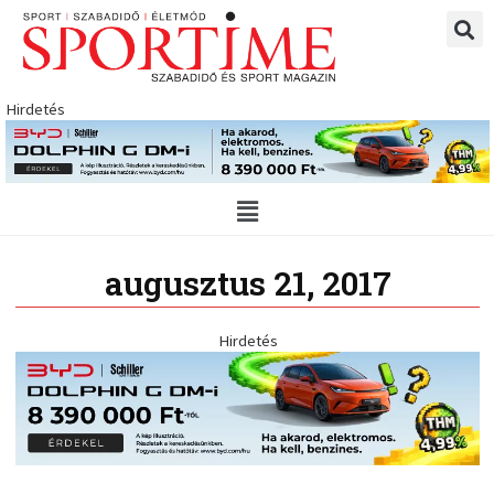
Skip
to
content
Hirdetés
Main
Menu
augusztus 21, 2017
Hirdetés