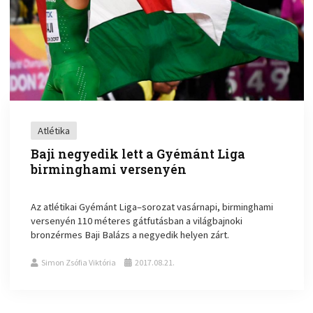
Atlétika
Baji negyedik lett a Gyémánt Liga
birminghami versenyén
Az atlétikai Gyémánt Liga–sorozat vasárnapi, birminghami
versenyén 110 méteres gátfutásban a világbajnoki
bronzérmes Baji Balázs a negyedik helyen zárt.
Simon Zsófia Viktória
2017.08.21.