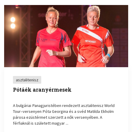
asztalitenisz
Pótáék aranyérmesek
A bulgáriai Panagjuristében rendezett asztalitenisz World
Tour–versenyen Póta Georgina és a svéd Matilda Ekholm
párosa ezüstérmet szerzett a nők versenyében. A
férfiaknál is született magyar ...