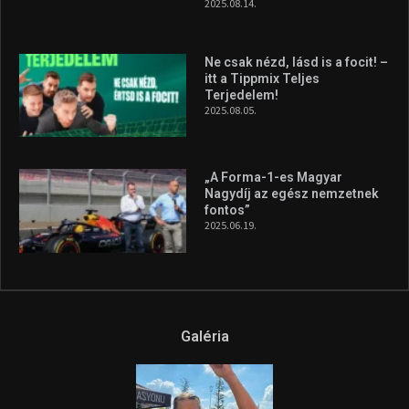
2025.08.14.
Ne csak nézd, lásd is a focit! –
itt a Tippmix Teljes
Terjedelem!
2025.08.05.
„A Forma-1-es Magyar
Nagydíj az egész nemzetnek
fontos”
2025.06.19.
Galéria