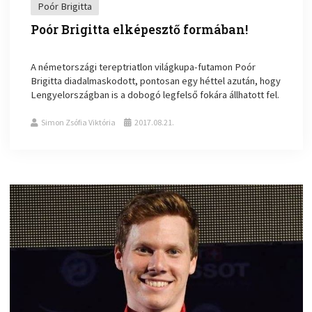
Poór Brigitta
Poór Brigitta elképesztő formában!
A németországi tereptriatlon világkupa-futamon Poór
Brigitta diadalmaskodott, pontosan egy héttel azután, hogy
Lengyelországban is a dobogó legfelső fokára állhatott fel.
Simon Zsófia Viktória
2017.08.21.