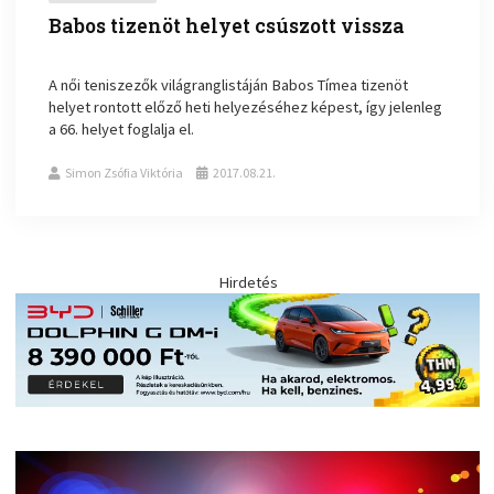
Babos tizenöt helyet csúszott vissza
A női teniszezők világranglistáján Babos Tímea tizenöt
helyet rontott előző heti helyezéséhez képest, így jelenleg
a 66. helyet foglalja el.
Simon Zsófia Viktória
2017.08.21.
Hirdetés