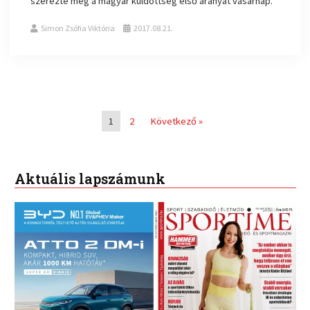
szerezte meg a magyar küldöttség első aranyát vasárnap.
Simon Zsófia Viktória
2017.08.21.
1
2
Következő »
Aktuális lapszámunk