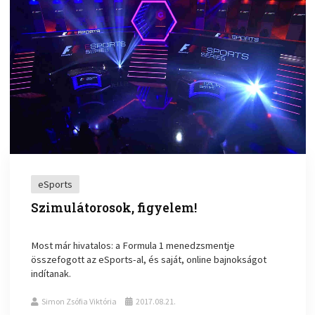
eSports
Szimulátorosok, figyelem!
Most már hivatalos: a Formula 1 menedzsmentje
összefogott az eSports-al, és saját, online bajnokságot
indítanak.
Simon Zsófia Viktória
2017.08.21.