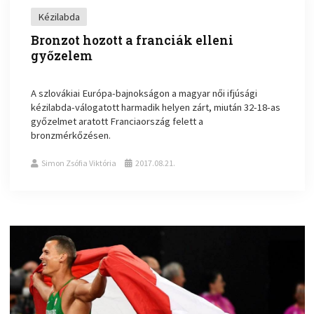
Kézilabda
Bronzot hozott a franciák elleni
győzelem
A szlovákiai Európa-bajnokságon a magyar női ifjúsági
kézilabda-válogatott harmadik helyen zárt, miután 32-18-as
győzelmet aratott Franciaország felett a
bronzmérkőzésen.
Simon Zsófia Viktória
2017.08.21.