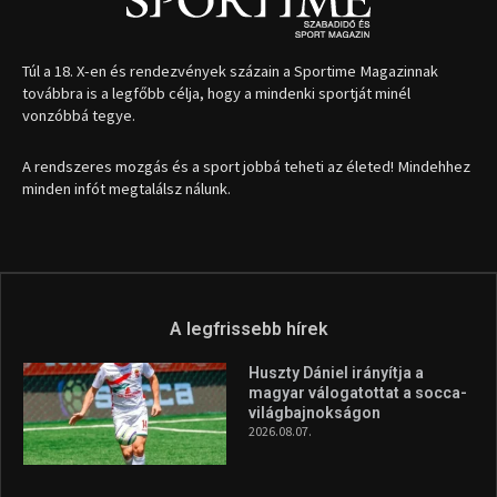
Túl a 18. X-en és rendezvények százain a Sportime Magazinnak
továbbra is a legfőbb célja, hogy a mindenki sportját minél
vonzóbbá tegye.
A rendszeres mozgás és a sport jobbá teheti az életed! Mindehhez
minden infót megtalálsz nálunk.
A legfrissebb hírek
Huszty Dániel irányítja a
magyar válogatottat a socca-
világbajnokságon
2026.08.07.