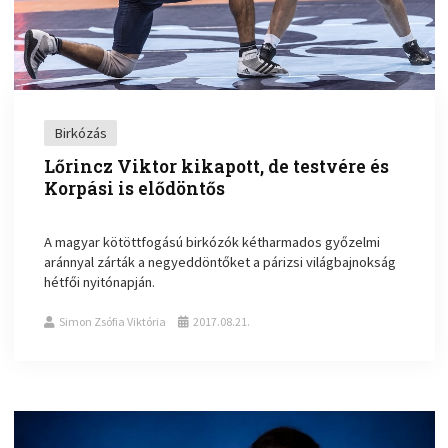
Birkózás
Lőrincz Viktor kikapott, de testvére és
Korpási is elődöntős
A magyar kötöttfogású birkózók kétharmados győzelmi
aránnyal zárták a negyeddöntőket a párizsi világbajnokság
hétfői nyitónapján.
Simon Zsófia Viktória
2017.08.21.