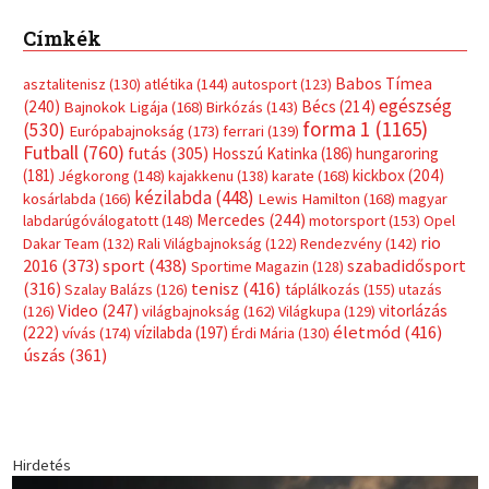
Címkék
Babos Tímea
asztalitenisz
(130)
atlétika
(144)
autosport
(123)
egészség
(240)
Bécs
(214)
Bajnokok Ligája
(168)
Birkózás
(143)
forma 1
(1165)
(530)
Európabajnokság
(173)
ferrari
(139)
Futball
(760)
futás
(305)
Hosszú Katinka
(186)
hungaroring
(181)
kickbox
(204)
Jégkorong
(148)
kajakkenu
(138)
karate
(168)
kézilabda
(448)
kosárlabda
(166)
Lewis Hamilton
(168)
magyar
Mercedes
(244)
labdarúgóválogatott
(148)
motorsport
(153)
Opel
rio
Dakar Team
(132)
Rali Világbajnokság
(122)
Rendezvény
(142)
sport
(438)
2016
(373)
szabadidősport
Sportime Magazin
(128)
(316)
tenisz
(416)
Szalay Balázs
(126)
táplálkozás
(155)
utazás
Video
(247)
vitorlázás
(126)
világbajnokság
(162)
Világkupa
(129)
életmód
(416)
(222)
vívás
(174)
vízilabda
(197)
Érdi Mária
(130)
úszás
(361)
Hirdetés