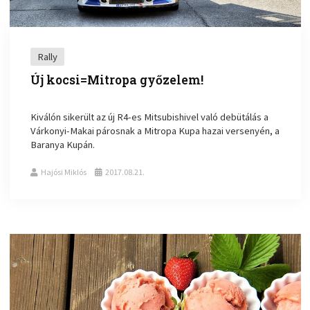
Rally
Új kocsi=Mitropa győzelem!
Kiválón sikerült az új R4-es Mitsubishivel való debütálás a
Várkonyi-Makai párosnak a Mitropa Kupa hazai versenyén, a
Baranya Kupán.
Hajósi Miklós
2017.08.21.