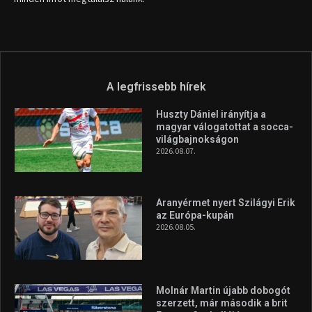
info (kukac) sportime.hu
Túl a 18. X-en és rendezvények százain a Sportime Magazinnak
továbbra is a legfőbb célja, hogy a mindenki sportját minél
vonzóbbá tegye.
A rendszeres mozgás és a sport jobbá teheti az életed! Mindehhez
minden infót megtalálsz nálunk.
A legfrissebb hírek
Huszty Dániel irányítja a