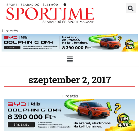
Skip
to
content
Hirdetés
Main
Menu
szeptember 2, 2017
Hirdetés