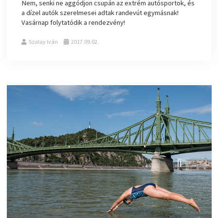
Nem, senki ne aggódjon csupán az extrém autósportok, és
a dízel autók szerelmesei adtak randevút egymásnak!
Vasárnap folytatódik a rendezvény!
Szalay Iván
2017.09.02.