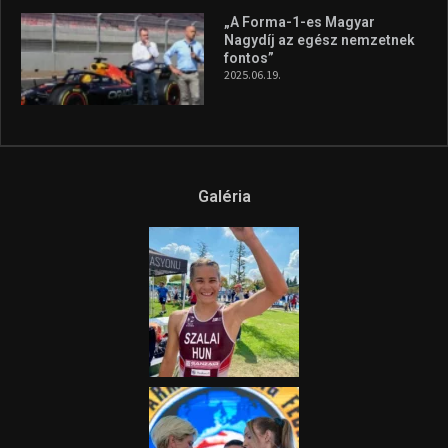
Az extrém időjárás és az
aszály következményeire hívja
fel a figyelmet Litkai Gergely
és a Greenpeace közös
híradója
2025.08.14.
Ne csak nézd, lásd is a focit! –
itt a Tippmix Teljes
Terjedelem!
2025.08.05.
„A Forma-1-es Magyar
Nagydíj az egész nemzetnek
fontos”
2025.06.19.