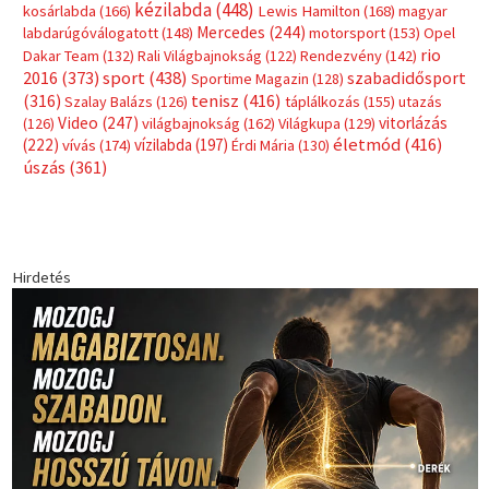
Címkék
Babos Tímea
asztalitenisz
(130)
atlétika
(144)
autosport
(123)
egészség
(240)
Bécs
(214)
Bajnokok Ligája
(168)
Birkózás
(143)
forma 1
(1165)
(530)
Európabajnokság
(173)
ferrari
(139)
Futball
(760)
futás
(305)
Hosszú Katinka
(186)
hungaroring
(181)
kickbox
(204)
Jégkorong
(148)
kajakkenu
(138)
karate
(168)
kézilabda
(448)
kosárlabda
(166)
Lewis Hamilton
(168)
magyar
Mercedes
(244)
labdarúgóválogatott
(148)
motorsport
(153)
Opel
rio
Dakar Team
(132)
Rali Világbajnokság
(122)
Rendezvény
(142)
sport
(438)
2016
(373)
szabadidősport
Sportime Magazin
(128)
(316)
tenisz
(416)
Szalay Balázs
(126)
táplálkozás
(155)
utazás
Video
(247)
vitorlázás
(126)
világbajnokság
(162)
Világkupa
(129)
életmód
(416)
(222)
vívás
(174)
vízilabda
(197)
Érdi Mária
(130)
úszás
(361)