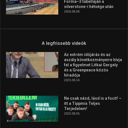
magyar válogatottat a socca-
világbajnokságon
2026.08.07.
Aranyérmet nyert Szilágyi Erik
az Európa-kupán
2026.08.05.
Molnár Martin újabb dobogót
szerzett, már második a brit
Forma–3 tabelláján a
silverstone-i hétvége után
2026.08.04.
A legfrissebb videók