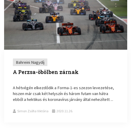
Bahreini Nagydíj
A Perzsa-öbölben zárnak
A hétvégén elkezdődik a Forma-1-es szezon levezetése,
hiszen már csak két helyszín és három futam van hátra
ebből a hektikus és koronavírus járvány által nehezített ...
Simon Zsófia Viktória
2020.11.26.