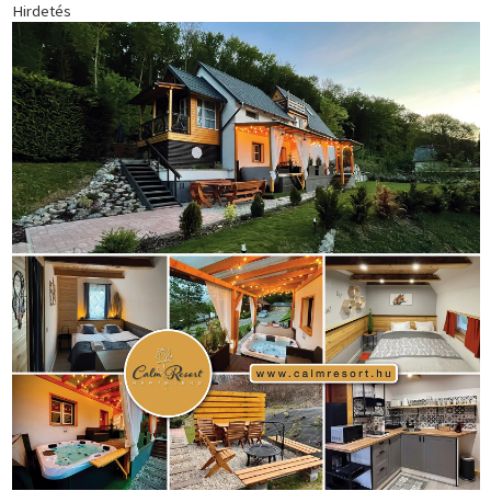
(181)
kickbox
(204)
Jégkorong
(148)
kajakkenu
(138)
karate
(168)
kézilabda
(448)
kosárlabda
(166)
Lewis Hamilton
(168)
magyar
Mercedes
(244)
labdarúgóválogatott
(148)
motorsport
(153)
Opel
rio
Dakar Team
(132)
Rali Világbajnokság
(122)
Rendezvény
(142)
sport
(438)
2016
(373)
szabadidősport
Sportime Magazin
(128)
(316)
tenisz
(416)
Szalay Balázs
(126)
táplálkozás
(155)
utazás
Video
(247)
vitorlázás
(126)
világbajnokság
(162)
Világkupa
(129)
életmód
(416)
(222)
vívás
(174)
vízilabda
(197)
Érdi Mária
(130)
úszás
(361)
Hirdetés