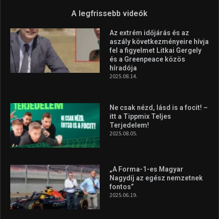
az Európa-kupán
2026.08.05.
Molnár Martin újabb dobogót
szerzett, már második a brit
Forma–3 tabelláján a
silverstone-i hétvége után
2026.08.04.
A legfrissebb videók
Az extrém időjárás és az
aszály következményeire hívja
fel a figyelmet Litkai Gergely
és a Greenpeace közös
híradója
2025.08.14.