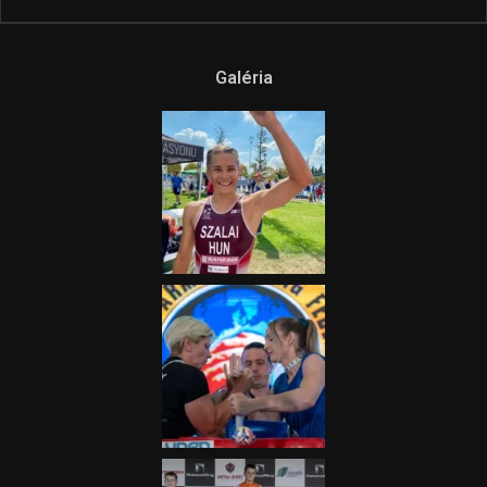
Ne csak nézd, lásd is a focit! –
itt a Tippmix Teljes
Terjedelem!
2025.08.05.
„A Forma-1-es Magyar
Nagydíj az egész nemzetnek
fontos”
2025.06.19.
Galéria