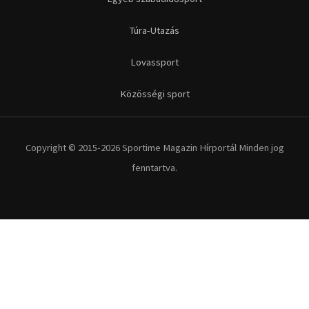
Futás
Kerékpár
Extrém Sportok
Fitnesz
Egyéb szabadidősport
Túra-Utazás
Lovassport
Közösségi sport