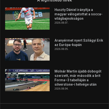
Túl a 18. X-en és rendezvények százain a Sportime Magazinnak
továbbra is a legfőbb célja, hogy a mindenki sportját minél
vonzóbbá tegye.
A rendszeres mozgás és a sport jobbá teheti az életed! Mindehhez
minden infót megtalálsz nálunk.
A legfrissebb hírek
Huszty Dániel irányítja a
magyar válogatottat a socca-
világbajnokságon
2026.08.07.
Aranyérmet nyert Szilágyi Erik