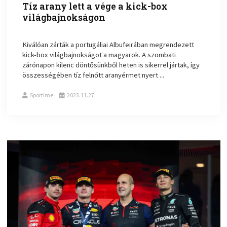
Tíz arany lett a vége a kick-box
világbajnokságon
Kiválóan zárták a portugáliai Albufeirában megrendezett
kick-box világbajnokságot a magyarok. A szombati
zárónapon kilenc döntősünkből heten is sikerrel jártak, így
összességében tíz felnőtt aranyérmet nyert ...
Sportime
2023.11.27.