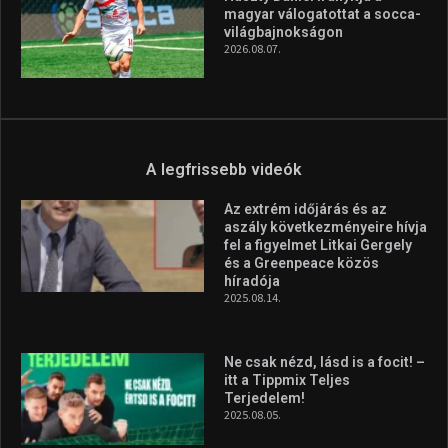
Itthon vívja harmadik profi
ökölvívó meccsét Veres
Roland szeptemberben
2026.08.10.
Újra Törőcsik Zsófiáé a
világcsúcs – 107 méterre
merült Lastovón
2026.08.10.
Huszty Dániel irányítja a
magyar válogatottat a socca-
világbajnokságon
2026.08.07.
A legfrissebb videók