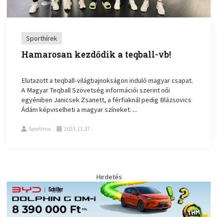
Sporthírek
Hamarosan kezdődik a teqball-vb!
Elutazott a teqball-világbajnokságon induló magyar csapat.
A Magyar Teqball Szövetség információi szerint női
egyéniben Janicsek Zsanett, a férfiaknál pedig Blázsovics
Ádám képviselheti a magyar színeket. ...
Sportime
2023.11.27.
Hirdetés