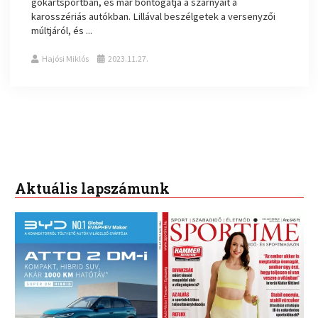
gokartsportban, és már bontogatja a szárnyait a
karosszériás autókban. Lillával beszélgetek a versenyzői
múltjáról, és ...
Hajósi Miklós
2023.11.27.
Aktuális lapszámunk