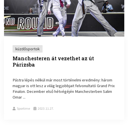
küzdősportok
Manchesteren át vezethet az út
Párizsba
Pástra lépés nélkül már most történelmi eredmény: három
magyar is ott lesz a világ legjobbjait felvonultató Grand Prix
Finalon. December első hétvégéjén Manchesterben Salim
Omar ...
Sportime
2023.11.27.