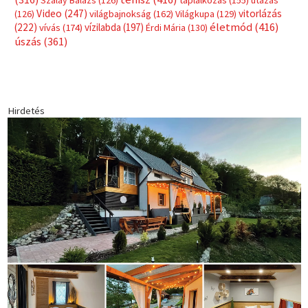
Címkék
Babos Tímea
asztalitenisz
(130)
atlétika
(144)
autosport
(123)
egészség
(240)
Bécs
(214)
Bajnokok Ligája
(168)
Birkózás
(143)
forma 1
(1165)
(530)
Európabajnokság
(173)
ferrari
(139)
Futball
(760)
futás
(305)
Hosszú Katinka
(186)
hungaroring
(181)
kickbox
(205)
Jégkorong
(148)
kajakkenu
(138)
karate
(168)
kézilabda
(448)
kosárlabda
(166)
Lewis Hamilton
(168)
magyar
Mercedes
(244)
labdarúgóválogatott
(148)
motorsport
(153)
Opel
rio
Dakar Team
(132)
Rali Világbajnokság
(122)
Rendezvény
(142)
sport
(438)
2016
(373)
szabadidősport
Sportime Magazin
(128)
(316)
tenisz
(416)
Szalay Balázs
(126)
táplálkozás
(155)
utazás
Video
(247)
vitorlázás
(126)
világbajnokság
(162)
Világkupa
(129)
életmód
(416)
(222)
vívás
(174)
vízilabda
(197)
Érdi Mária
(130)
úszás
(361)
Hirdetés