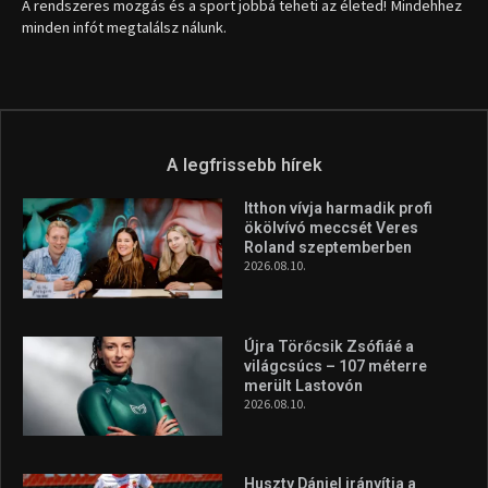
1035 Budapest, Miklós u. 7.
+36 30 471 1373
info (kukac) sportime.hu
Túl a 18. X-en és rendezvények százain a Sportime Magazinnak
továbbra is a legfőbb célja, hogy a mindenki sportját minél
vonzóbbá tegye.
A rendszeres mozgás és a sport jobbá teheti az életed! Mindehhez
minden infót megtalálsz nálunk.
A legfrissebb hírek