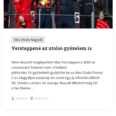
Abu Dhabi Nagydíj
Verstappené az utolsó győzelem is
Nem okozott meglepetést Max Verstappen a 2023-as
szezonzáró futamon sem. A holland
pilóta idei 19. győzelmét gyűjtötte be az Abu-Dzabi Forma-
1-es Nagydíjon vasárnap és ezzel egy új rekordot állított
fel. Charles Leclerc és George Russell állhatott még fel
a Yas Marina ...
Sportime
2023.11.27.