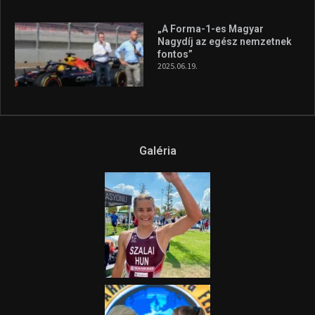
Az extrém időjárás és az
aszály következményeire hívja
fel a figyelmet Litkai Gergely
és a Greenpeace közös
híradója
2025.08.14.
Ne csak nézd, lásd is a focit! –
itt a Tippmix Teljes
Terjedelem!
2025.08.05.
„A Forma-1-es Magyar
Nagydíj az egész nemzetnek
fontos”
2025.06.19.