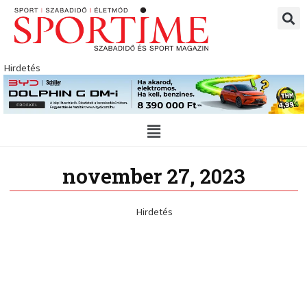
Skip
to
content
Hirdetés
Main
Menu
november 27, 2023
Hirdetés