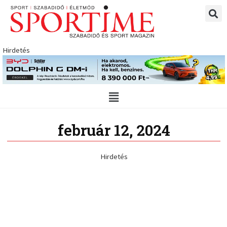
Skip
to
content
Hirdetés
Main
Menu
február 12, 2024
Hirdetés