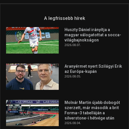
Túl a 18. X-en és rendezvények százain a Sportime Magazinnak
továbbra is a legfőbb célja, hogy a mindenki sportját minél
vonzóbbá tegye.
A rendszeres mozgás és a sport jobbá teheti az életed! Mindehhez
minden infót megtalálsz nálunk.
A legfrissebb hírek
Huszty Dániel irányítja a
magyar válogatottat a socca-
világbajnokságon
2026.08.07.