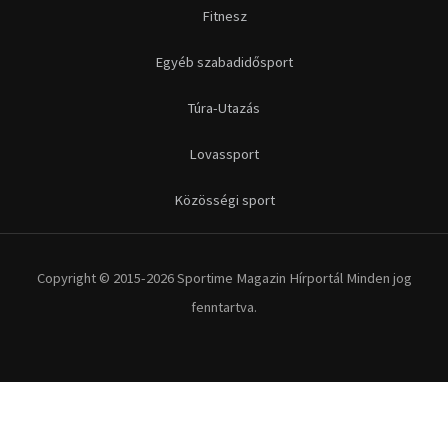
Futás
Kerékpár
Extrém Sportok
Fitnesz
Egyéb szabadidősport
Túra-Utazás
Lovassport