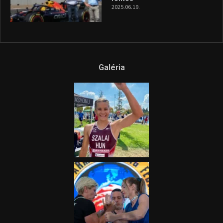
és a Greenpeace közös
híradója
2025.08.14.
Ne csak nézd, lásd is a focit! –
itt a Tippmix Teljes
Terjedelem!
2025.08.05.
„A Forma-1-es Magyar
Nagydíj az egész nemzetnek
fontos”
2025.06.19.
Galéria