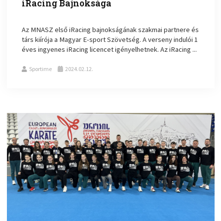
iRacing Bajnoksága
Az MNASZ első iRacing bajnokságának szakmai partnere és
társ kiírója a Magyar E-sport Szövetség. A verseny indulói 1
éves ingyenes iRacing licencet igényelhetnek. Az iRacing ...
Sportime
2024.02.12.