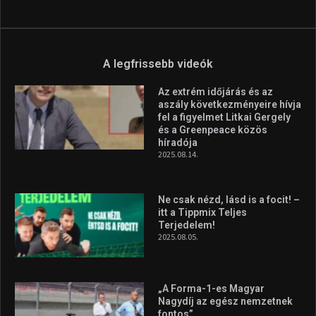
Aranyérmet nyert Szilágyi Erik
az Európa-kupán
2026.08.05.
Molnár Martin újabb dobogót
szerzett, már második a brit
Forma–3 tabelláján a
silverstone-i hétvége után
2026.08.04.
A legfrissebb videók
Az extrém időjárás és az
aszály következményeire hívja
fel a figyelmet Litkai Gergely