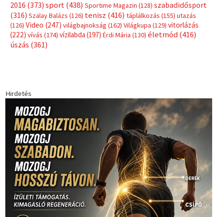
Címkék
Babos Tímea
asztalitenisz
(130)
atlétika
(144)
autosport
(123)
egészség
(240)
Bécs
(214)
Bajnokok Ligája
(168)
Birkózás
(143)
forma 1
(1165)
(530)
Európabajnokság
(173)
ferrari
(139)
Futball
(760)
futás
(305)
Hosszú Katinka
(186)
hungaroring
(181)
kickbox
(204)
Jégkorong
(148)
kajakkenu
(138)
karate
(168)
kézilabda
(448)
kosárlabda
(166)
Lewis Hamilton
(168)
magyar
Mercedes
(244)
labdarúgóválogatott
(148)
motorsport
(153)
Opel
rio
Dakar Team
(132)
Rali Világbajnokság
(122)
Rendezvény
(142)
sport
(438)
2016
(373)
szabadidősport
Sportime Magazin
(128)
(316)
tenisz
(416)
Szalay Balázs
(126)
táplálkozás
(155)
utazás
Video
(247)
vitorlázás
(126)
világbajnokság
(162)
Világkupa
(129)
életmód
(416)
(222)
vívás
(174)
vízilabda
(197)
Érdi Mária
(130)
úszás
(361)