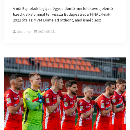
A női Bajnokok Ligája négyes döntő mérföldkövet jelentő
tizedik alkalommal tér vissza Budapestre, a FINAL4-nak
2022 óta az MVM Dome ad otthont, ahol ismét lesz ...
Sportime
2024.05.08.