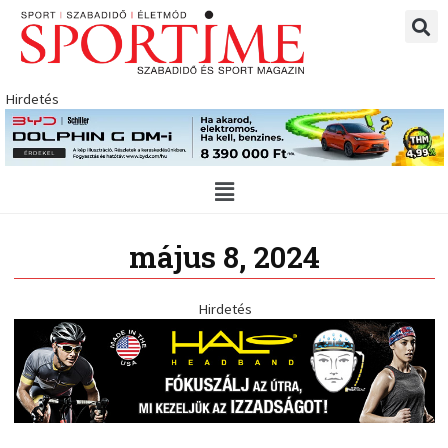
Skip
to
content
Hirdetés
Main
Menu
május 8, 2024
Hirdetés