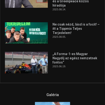
és a Greenpeace közös
híradója
2025.08.14.
Ne csak nézd, lásd is a focit! –
itt a Tippmix Teljes
Terjedelem!
2025.08.05.
„A Forma-1-es Magyar
Nagydíj az egész nemzetnek
fontos”
2025.06.19.
Galéria