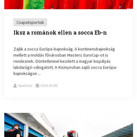
Csapatsportok
Iksz a románok ellen a socca Eb-n
Zajlik a socca Európa-bajnokság. A kontinensbajnokság
mellett a moldáv fővárosban Masters EuroCup-ot is
rendeznek. Döntetlennel kezdett a magyar kispályás
labdarúgó-válogatott. A Kisinyovban zajló socca Európa-
bajnokságon ...
Sportime
2024.05.08.