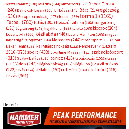
Babos Tímea
asztalitenisz
(130)
atlétika
(144)
autosport
(123)
egészség
(240)
Bécs
(214)
Bajnokok Ligája
(168)
Birkózás
(143)
forma 1
(1165)
(530)
Európabajnokság
(173)
ferrari
(139)
Futball
(760)
futás
(305)
Hosszú Katinka
(186)
hungaroring
(181)
kickbox
(204)
Jégkorong
(148)
kajakkenu
(138)
karate
(168)
kézilabda
(448)
kosárlabda
(166)
Lewis Hamilton
(168)
magyar
Mercedes
(244)
labdarúgóválogatott
(148)
motorsport
(153)
Opel
rio
Dakar Team
(132)
Rali Világbajnokság
(122)
Rendezvény
(142)
sport
(438)
2016
(373)
szabadidősport
Sportime Magazin
(128)
(316)
tenisz
(416)
Szalay Balázs
(126)
táplálkozás
(155)
utazás
Video
(247)
vitorlázás
(126)
világbajnokság
(162)
Világkupa
(129)
életmód
(416)
(222)
vívás
(174)
vízilabda
(197)
Érdi Mária
(130)
úszás
(361)
Hirdetés