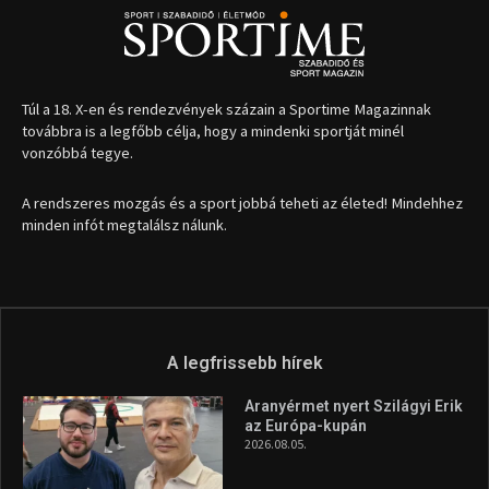
Túl a 18. X-en és rendezvények százain a Sportime Magazinnak
továbbra is a legfőbb célja, hogy a mindenki sportját minél
vonzóbbá tegye.
A rendszeres mozgás és a sport jobbá teheti az életed! Mindehhez
minden infót megtalálsz nálunk.
A legfrissebb hírek
Aranyérmet nyert Szilágyi Erik
az Európa-kupán
2026.08.05.