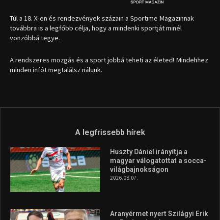
1035 Budapest, Miklós u. 7.
+36 30 471 1373
info (kukac) sportime.hu
Túl a 18. X-en és rendezvények százain a Sportime Magazinnak
továbbra is a legfőbb célja, hogy a mindenki sportját minél
vonzóbbá tegye.
A rendszeres mozgás és a sport jobbá teheti az életed! Mindehhez
minden infót megtalálsz nálunk.