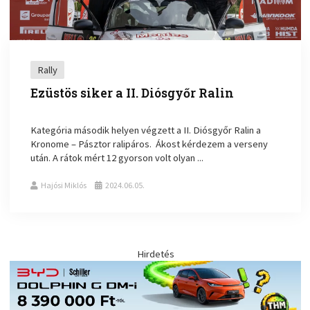
Rally
Ezüstös siker a II. Diósgyőr Ralin
Kategória második helyen végzett a II. Diósgyőr Ralin a
Kronome – Pásztor ralipáros. Ákost kérdezem a verseny
után. A rátok mért 12 gyorson volt olyan ...
Hajósi Miklós
2024.06.05.
Hirdetés