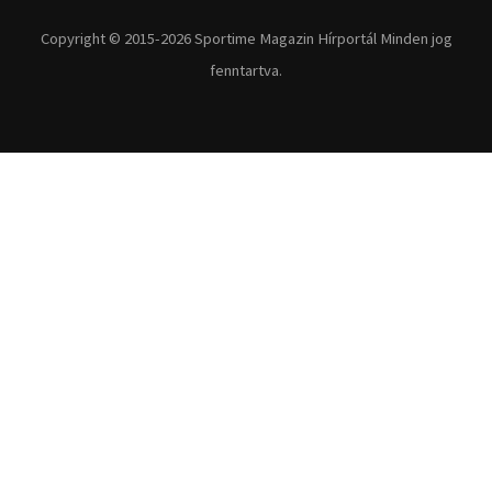
Fitnesz
Egyéb szabadidősport
Túra-Utazás
Lovassport
Közösségi sport
Copyright © 2015-2026 Sportime Magazin Hírportál Minden jog
fenntartva.