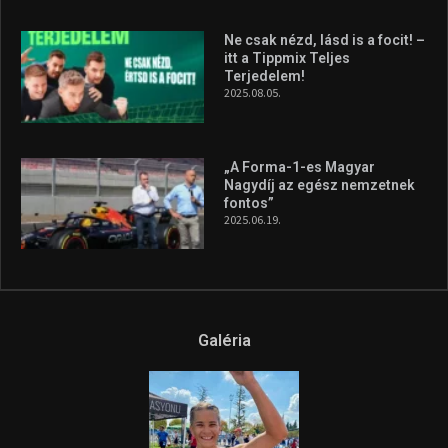
2026.08.04.
A legfrissebb videók
Az extrém időjárás és az
aszály következményeire hívja
fel a figyelmet Litkai Gergely
és a Greenpeace közös
híradója
2025.08.14.
Ne csak nézd, lásd is a focit! –
itt a Tippmix Teljes
Terjedelem!
2025.08.05.
„A Forma-1-es Magyar