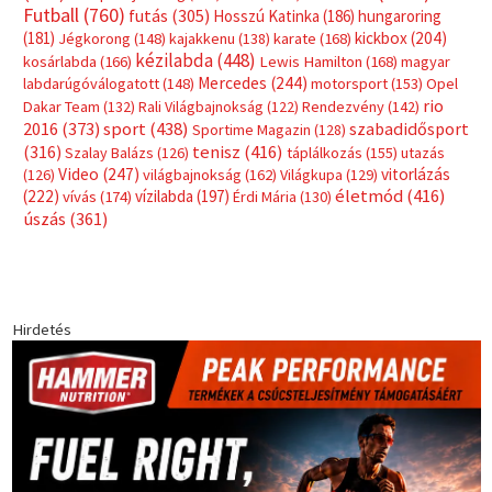
Címkék
Babos Tímea
asztalitenisz
(130)
atlétika
(144)
autosport
(123)
egészség
(240)
Bécs
(214)
Bajnokok Ligája
(168)
Birkózás
(143)
forma 1
(1165)
(530)
Európabajnokság
(173)
ferrari
(139)
Futball
(760)
futás
(305)
Hosszú Katinka
(186)
hungaroring
(181)
kickbox
(204)
Jégkorong
(148)
kajakkenu
(138)
karate
(168)
kézilabda
(448)
kosárlabda
(166)
Lewis Hamilton
(168)
magyar
Mercedes
(244)
labdarúgóválogatott
(148)
motorsport
(153)
Opel
rio
Dakar Team
(132)
Rali Világbajnokság
(122)
Rendezvény
(142)
sport
(438)
2016
(373)
szabadidősport
Sportime Magazin
(128)
(316)
tenisz
(416)
Szalay Balázs
(126)
táplálkozás
(155)
utazás
Video
(247)
vitorlázás
(126)
világbajnokság
(162)
Világkupa
(129)