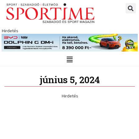
Skip
to
content
Hirdetés
Main
Menu
június 5, 2024
Hirdetés