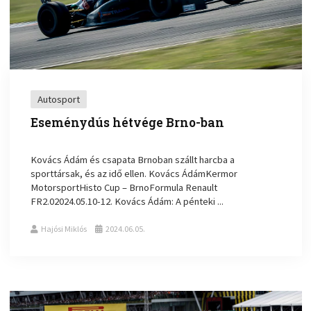
Autosport
Eseménydús hétvége Brno-ban
Kovács Ádám és csapata Brnoban szállt harcba a
sporttársak, és az idő ellen. Kovács ÁdámKermor
MotorsportHisto Cup – BrnoFormula Renault
FR2.02024.05.10-12. Kovács Ádám: A pénteki ...
Hajósi Miklós
2024.06.05.