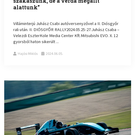
szakaszunk, de a verda megállt
alattunk”
Villáminterjú Juhász Csabi autóversenyzővel a II. Diósgyőr
rali után. II. DIÓSGYŐR RALLY2024.05.25-27.Juhász Csaba –
Velezdi EszterKole Media Center Kft.Mitsubishi EVO. X. 12
gyorsból haton sikerült ...
Hajósi Miklós
2024.06.05.