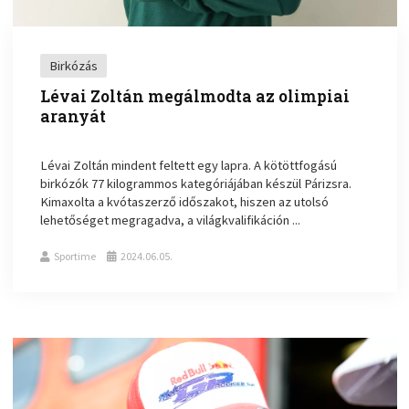
Birkózás
Lévai Zoltán megálmodta az olimpiai
aranyát
Lévai Zoltán mindent feltett egy lapra. A kötöttfogású
birkózók 77 kilogrammos kategóriájában készül Párizsra.
Kimaxolta a kvótaszerző időszakot, hiszen az utolsó
lehetőséget megragadva, a világkvalifikáción ...
Sportime
2024.06.05.