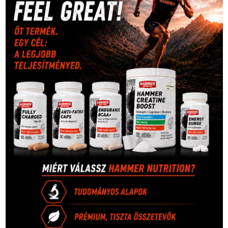
életmód
(416)
(222)
vívás
(174)
vízilabda
(197)
Érdi Mária
(130)
úszás
(361)
Hirdetés