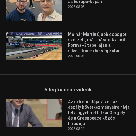
A legfrissebb hírek
Huszty Dániel irányítja a
magyar válogatottat a socca-
világbajnokságon
2026.08.07.
Aranyérmet nyert Szilágyi Erik
az Európa-kupán
2026.08.05.
Molnár Martin újabb dobogót
szerzett, már második a brit
Forma–3 tabelláján a
silverstone-i hétvége után