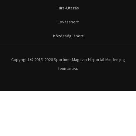
Futás
Kerékpár
Extrém Sportok
Fitnesz
Egyéb szabadidősport
Túra-Utazás
Lovassport
Közösségi sport