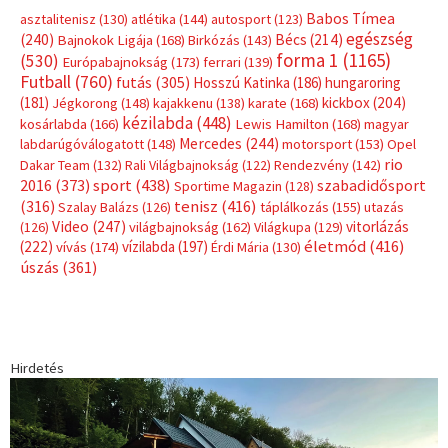
Címkék
Babos Tímea
asztalitenisz
(130)
atlétika
(144)
autosport
(123)
egészség
(240)
Bécs
(214)
Bajnokok Ligája
(168)
Birkózás
(143)
forma 1
(1165)
(530)
Európabajnokság
(173)
ferrari
(139)
Futball
(760)
futás
(305)
Hosszú Katinka
(186)
hungaroring
(181)
kickbox
(204)
Jégkorong
(148)
kajakkenu
(138)
karate
(168)
kézilabda
(448)
kosárlabda
(166)
Lewis Hamilton
(168)
magyar
Mercedes
(244)
labdarúgóválogatott
(148)
motorsport
(153)
Opel
rio
Dakar Team
(132)
Rali Világbajnokság
(122)
Rendezvény
(142)