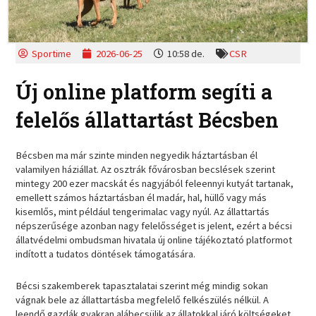
Sportime
2026-06-25
10:58 de.
CSR
Új online platform segíti a
felelős állattartást Bécsben
Bécsben ma már szinte minden negyedik háztartásban él
valamilyen háziállat. Az osztrák fővárosban becslések szerint
mintegy 200 ezer macskát és nagyjából feleennyi kutyát tartanak,
emellett számos háztartásban él madár, hal, hüllő vagy más
kisemlős, mint például tengerimalac vagy nyúl. Az állattartás
népszerűsége azonban nagy felelősséget is jelent, ezért a bécsi
állatvédelmi ombudsman hivatala új online tájékoztató platformot
indított a tudatos döntések támogatására.
Bécsi szakemberek tapasztalatai szerint még mindig sokan
vágnak bele az állattartásba megfelelő felkészülés nélkül. A
leendő gazdák gyakran alábecsülik az állatokkal járó költségeket,