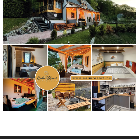
sport
(438)
2016
(373)
szabadidősport
Sportime Magazin
(128)
(316)
tenisz
(416)
Szalay Balázs
(126)
táplálkozás
(155)
utazás
Video
(247)
vitorlázás
(126)
világbajnokság
(162)
Világkupa
(129)
életmód
(416)
(222)
vívás
(174)
vízilabda
(197)
Érdi Mária
(130)
úszás
(361)
Hirdetés