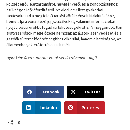
költségeiről, élettartamáról, helyigényéről és a gondozásukhoz
szükséges időráfordításról. Az oldal emellett gyakorlati
tanácsokat ad a megfelelő tartási körülmények kialakításához,
bemutatja a vonatkozó jogszabályokat, valamint információkat
nyújt a bécsi örökbefogadási lehetőségekről is. A meggondolatlan
állatvásárlások megelőzése nemcsak az állatok szenvedését és a
gazdák túlterhelődését segíthet elkerülni, hanem a hatóságok, az
állatmenhelyek erőforrásait is kíméli.
Nyitókép: © WH International Services/Regina Hügli
S
S
Facebook
Twitter
h
h
a
a
S
S
r
r
Linkedin
Pinterest
h
h
e
e
a
a
o
o
r
r
0
n
n
e
e
f
t