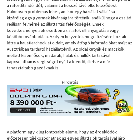
a ráfordítandó időt, valamint a hosszú távú elköteleződést.
Különösen problémás lehet, amikor egy háziállat vállalása
kizárólag egy gyermek kívánságára történik, anélkül hogy a család
reálisan felmérné az állattartás felelősségét. Ennek
következménye sok esetben az állatok elhanyagolása vagy
későbbi továbbadása. Az ilyen helyzetek megelőzésére hozták
létre a haustiercheck.at oldalt, amely átfogó információkat nyújt az
Ausztriában tartható háziállatokról. Az oldal kutyák és macskák
mellett kisemlősök, madarak, halak és hüllők tartásával
kapcsolatban is segítséget nyújt a leendő, illetve a már
tapasztaltabb gazdáknak is.
Hirdetés
A platform egyik legfontosabb eleme, hogy az érdeklődők
előzetesen tájékozódhatnak az egyes állatfajok tartásával járó