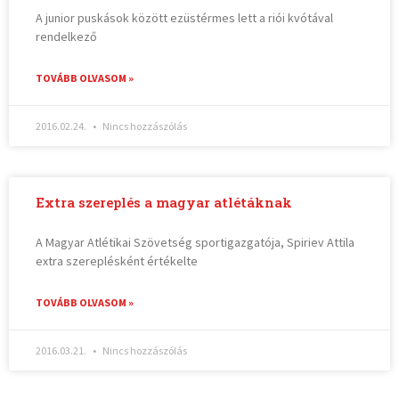
A junior puskások között ezüstérmes lett a riói kvótával
rendelkező
TOVÁBB OLVASOM »
2016.02.24.
Nincs hozzászólás
Extra szereplés a magyar atlétáknak
A Magyar Atlétikai Szövetség sportigazgatója, Spiriev Attila
extra szereplésként értékelte
TOVÁBB OLVASOM »
2016.03.21.
Nincs hozzászólás