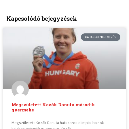
Kapcsolódó bejegyzések
KAJAK-KENU-EVEZÉS
Megszületett Kozák Danuta második
gyermeke
Megszületett Kozák Danuta hatszoros olimpiai bajnok
kajakos második gyermeke. Kozák