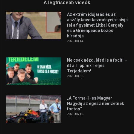
Forma–3 tabelláján a
silverstone-i hétvége után
2026.08.04.
Megvan a magyar négyes a
Hungarian Darts Trophyra
2026.07.31.
A legfrissebb videók
Az extrém időjárás és az
aszály következményeire hívja
fel a figyelmet Litkai Gergely
és a Greenpeace közös
híradója
2025.08.14.