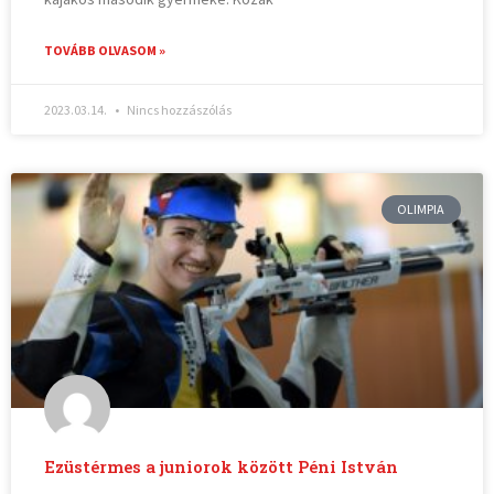
TOVÁBB OLVASOM »
2023.03.14.
Nincs hozzászólás
OLIMPIA
Ezüstérmes a juniorok között Péni István