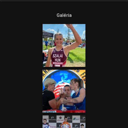
Ne csak nézd, lásd is a focit! –
itt a Tippmix Teljes
Terjedelem!
2025.08.05.
„A Forma-1-es Magyar
Nagydíj az egész nemzetnek
fontos”
2025.06.19.
Galéria