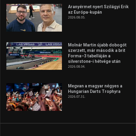
Túl a 18. X-en és rendezvények százain a Sportime Magazinnak
továbbra is a legfőbb célja, hogy a mindenki sportját minél
vonzóbbá tegye.
A rendszeres mozgás és a sport jobbá teheti az életed! Mindehhez
minden infót megtalálsz nálunk.
A legfrissebb hírek
Aranyérmet nyert Szilágyi Erik
az Európa-kupán
2026.08.05.
Molnár Martin újabb dobogót
szerzett, már második a brit