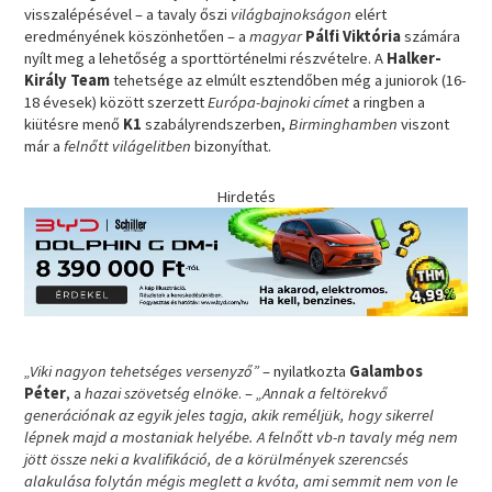
visszalépésével – a tavaly őszi
világbajnokságon
elért
eredményének köszönhetően – a
magyar
Pálfi Viktória
számára
nyílt meg a lehetőség a sporttörténelmi részvételre. A
Halker-
Király Team
tehetsége az elmúlt esztendőben még a juniorok (16-
18 évesek) között szerzett
Európa-bajnoki címet
a ringben a
kiütésre menő
K1
szabályrendszerben,
Birminghamben
viszont
már a
felnőtt világelitben
bizonyíthat.
Hirdetés
„Viki nagyon tehetséges versenyző”
– nyilatkozta
Galambos
Péter
, a
hazai szövetség elnöke
. –
„Annak a feltörekvő
generációnak az egyik jeles tagja, akik reméljük, hogy sikerrel
lépnek majd a mostaniak helyébe. A felnőtt vb-n tavaly még nem
jött össze neki a kvalifikáció, de a körülmények szerencsés
alakulása folytán mégis meglett a kvóta, ami semmit nem von le