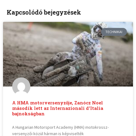
Kapcsolódó bejegyzések
TECHNIKAI
A HMA motorversenyzője, Zanócz Noel
második lett az Internazionali d’Italia
bajnokságban
A Hungarian Motorsport Academy (HMA) motokrossz-
versenyzői közül hárman is képviselték