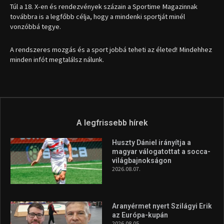
Túl a 18. X-en és rendezvények százain a Sportime Magazinnak
továbbra is a legfőbb célja, hogy a mindenki sportját minél
vonzóbbá tegye.
A rendszeres mozgás és a sport jobbá teheti az életed! Mindehhez
minden infót megtalálsz nálunk.
A legfrissebb hírek
Huszty Dániel irányítja a
magyar válogatottat a socca-
világbajnokságon
2026.08.07.
Aranyérmet nyert Szilágyi Erik
az Európa-kupán
2026.08.05.