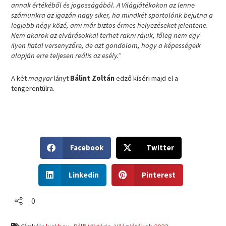
annak értékéből és jogosságából. A Világjátékokon az lenne
számunkra az igazán nagy siker, ha mindkét sportolónk bejutna a
legjobb négy közé, ami már biztos érmes helyezéseket jelentene.
Nem akarok az elvárásokkal terhet rakni rájuk, főleg nem egy
ilyen fiatal versenyzőre, de azt gondolom, hogy a képességeik
alapján erre teljesen reális az esély.”
A két
magyar
lányt
Bálint Zoltán
edző kíséri majd el a
tengerentúlra.
S
S
Facebook
Twitter
h
h
a
a
S
S
r
r
Linkedin
Pinterest
h
h
e
e
a
a
o
o
r
r
0
n
n
e
e
f
t
o
o
a
w