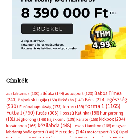
Címkék
Babos Tímea
asztalitenisz
(130)
atlétika
(144)
autosport
(123)
egészség
(240)
Bécs
(214)
Bajnokok Ligája
(168)
Birkózás
(143)
forma 1
(1165)
(530)
Európabajnokság
(173)
ferrari
(139)
Futball
(760)
futás
(305)
Hosszú Katinka
(186)
hungaroring
(181)
kickbox
(204)
Jégkorong
(148)
kajakkenu
(138)
karate
(168)
kézilabda
(448)
kosárlabda
(166)
Lewis Hamilton
(168)
magyar
Mercedes
(244)
labdarúgóválogatott
(148)
motorsport
(153)
Opel