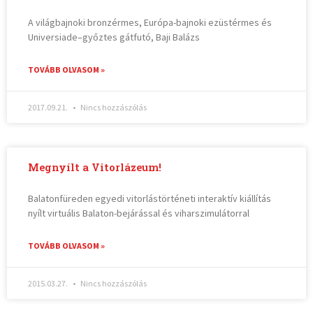
A világbajnoki bronzérmes, Európa-bajnoki ezüstérmes és
Universiade–győztes gátfutó, Baji Balázs
TOVÁBB OLVASOM »
2017.09.21.
Nincs hozzászólás
Megnyílt a Vitorlázeum!
Balatonfüreden egyedi vitorlástörténeti interaktív kiállítás
nyílt virtuális Balaton-bejárással és viharszimulátorral
TOVÁBB OLVASOM »
2015.03.27.
Nincs hozzászólás