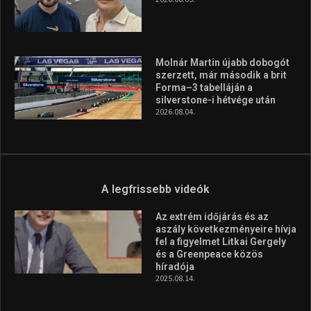
Molnár Martin újabb dobogót
szerzett, már második a brit
Forma–3 tabelláján a
silverstone-i hétvége után
2026.08.04.
A legfrissebb videók
Az extrém időjárás és az
aszály következményeire hívja
fel a figyelmet Litkai Gergely
és a Greenpeace közös
híradója
2025.08.14.