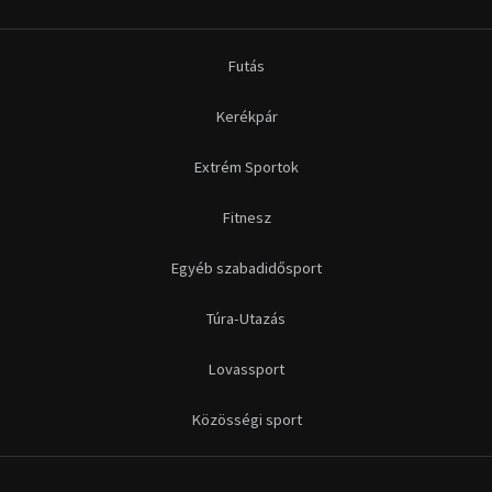
Futás
Kerékpár
Extrém Sportok
Fitnesz
Egyéb szabadidősport
Túra-Utazás
Lovassport
Közösségi sport