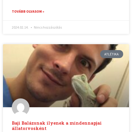
TOVÁBB OLVASOM »
2024.02.14.
Nincs hozzászólás
ATLÉTIKA
Baji Balázsnak ilyenek a mindennapjai
állatorvosként