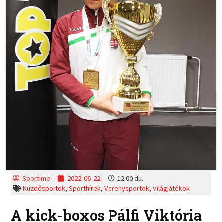
Sportime
2022-06-22
12:00 du.
Küzdősportok
,
Sporthírek
,
Verenysportok
,
Világjátékok
A kick-boxos Pálfi Viktória