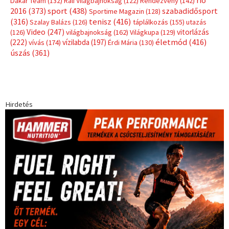
rio
Dakar Team
(132)
Rali Világbajnokság
(122)
Rendezvény
(142)
sport
(438)
2016
(373)
szabadidősport
Sportime Magazin
(128)
(316)
tenisz
(416)
Szalay Balázs
(126)
táplálkozás
(155)
utazás
Video
(247)
vitorlázás
(126)
világbajnokság
(162)
Világkupa
(129)
életmód
(416)
(222)
vívás
(174)
vízilabda
(197)
Érdi Mária
(130)
úszás
(361)
Hirdetés