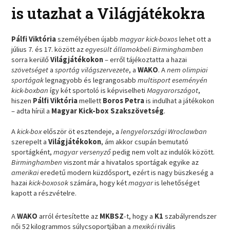
is utazhat a Világjátékokra
Pálfi Viktória
személyében újabb
magyar kick-boxos
lehet ott a
július 7. és 17. között az
egyesült államokbeli Birminghamben
sorra kerülő
Világjátékokon
– erről tájékoztatta a hazai
szövetséget
a
sportág világszervezete
, a
WAKO
. A
nem olimpiai
sportágak
legnagyobb és legrangosabb
multisport eseményén
kick-boxban
így két sportoló is képviselheti
Magyarországot
,
hiszen
Pálfi Viktória
mellett
Boros Petra
is indulhat a játékokon
– adta hírül a
Magyar Kick-box Szakszövetség
.
A
kick-box
először öt esztendeje, a
lengyelországi Wroclawban
szerepelt a
Világjátékokon
, ám akkor csupán bemutató
sportágként,
magyar versenyző
pedig nem volt az indulók között.
Birminghamben
viszont már a hivatalos sportágak egyike az
amerikai
eredetű modern küzdősport, ezért is nagy büszkeség a
hazai
kick-boxosok
számára, hogy két
magyar
is lehetőséget
kapott a részvételre.
A
WAKO
arról értesítette az
MKBSZ
-t, hogy a
K1
szabályrendszer
női 52 kilogrammos súlycsoportjában a
mexikói
rivális