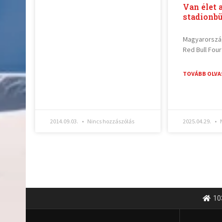
Van élet 
stadionbü
Magyarországo
Red Bull Four
TOVÁBB OLVA
2014.09.03.
Nincs hozzászólás
2025.04.29.
N
10