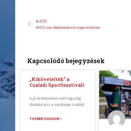
Előző
ELŐZŐ
NVESZ-nap: Megállapodás és rangos előadások
Kapcsolódó bejegyzések
„Kikövetelték” a
Családi Sportfesztivált
A jó értelemben vett irigység
diadala lesz a vasárnapi családi
TOVÁBB OLVASOM »