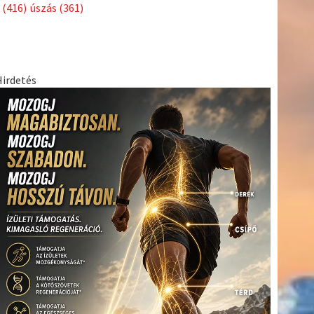
Címkék
Babos
asztalitenisz
(130)
atlétika
(144)
autosport
(123)
Tímea
(240)
Bécs
(214)
Bajnokok Ligája
(168)
Birkózás
(143)
egészség
(530)
Európabajnokság
(173)
ferrari
(139)
forma 1
(1165)
Futball
(760)
futás
(305)
Hosszú
Katinka
(186)
hungaroring
(181)
Jégkorong
(148)
kajakkenu
kézilabda
kickbox
(204)
(138)
karate
(168)
kosárlabda
(166)
(448)
Lewis Hamilton
(168)
magyar labdarúgóválogatott
(148)
Mercedes
(244)
motorsport
(153)
Opel Dakar Team
(132)
Rali
sport
rio 2016
(373)
Világbajnokság
(122)
Rendezvény
(142)
(438)
szabadidősport
(316)
Sportime Magazin
(128)
Szalay
tenisz
(416)
Balázs
(126)
táplálkozás
(155)
utazás
(126)
Video
(247)
vitorlázás
világbajnokság
(162)
Világkupa
(129)
életmód
(222)
vívás
(174)
vízilabda
(197)
Érdi Mária
(130)