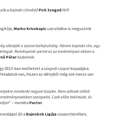
ozik a
bajnoki címvédő
Pick Szeged
férfi
egítője,
Marko Krivokapic
szerződése is megszűnik
ég alkotják a szezon befejezéséig. Három bajnoki cím, egy
érlegük. Reményeink szerint ez az eredménysor ebben a
rnő Péter
klubelnök
.
y 2013-ban leülhetett a
szegedi csapat
kispadjára.
 feladatuk van, hiszen az idényből még sok meccs van
melyekre mindenki nagyon büszke. Nem adtunk alább
eredményesebben szerepelni. Csak előre tekintünk, és
radjon
” – mondta
Pastor
.
ereséggel áll a
Bajnokok Ligája
csoportkörében,