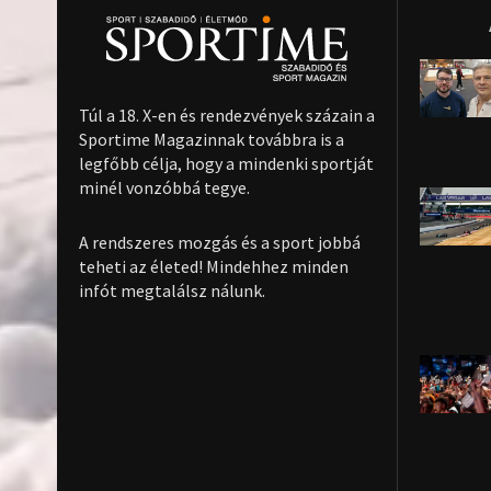
Túl a 18. X-en és rendezvények százain a
Sportime Magazinnak továbbra is a
legfőbb célja, hogy a mindenki sportját
minél vonzóbbá tegye.
A rendszeres mozgás és a sport jobbá
teheti az életed! Mindehhez minden
infót megtalálsz nálunk.