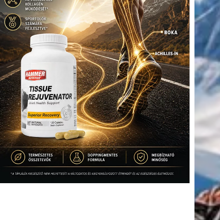
(416)
úszás
(361)
Hirdetés