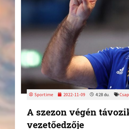
Sportime
2022-11-09
4:28 du.
Csap
A szezon végén távozi
vezetőedzője