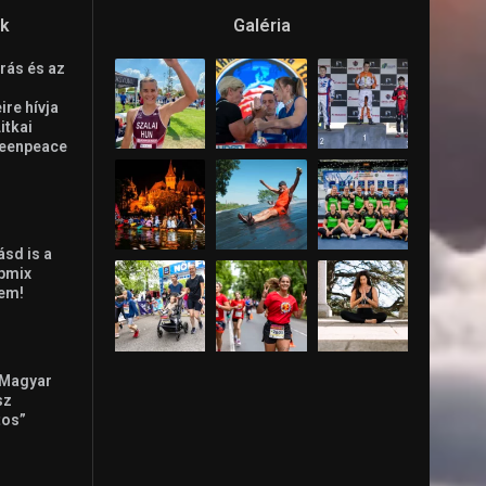
ók
Galéria
rás és az
re hívja
Litkai
reenpeace
ásd is a
ppmix
lem!
 Magyar
sz
tos”