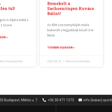
a
Remekelt a
fén túl!
Sachsenringen Kovács
Bálint!
n is útjára indul a
Az IDM szezonnyitóján máris
 2 Score
bekerült a legjobbak közé! A H-
Moto
SOM »
TOVÁBB OLVASOM »
incs hozzászólás
2023.05.15.
Nincs hozzászólás
35 Budapest, Miklós u. 7.
+36 30 471 1373
info (kukac) spor