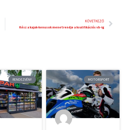
Köve
KÖVETKEZŐ
Kész a kajak-kenusok menetrendje a kvalifikációs vb-ig
RENDEZVÉNY
MOTORSPORT