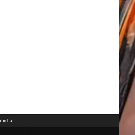
time.hu