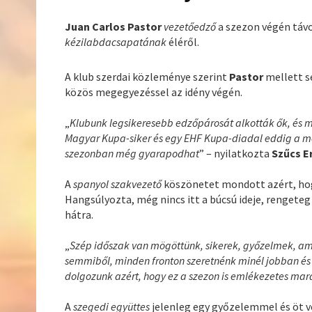
Juan Carlos Pastor
vezetőedző
a szezon végén táv
kézilabdacsapatának
éléről.
A klub szerdai közleménye szerint
Pastor
mellett s
közös megegyezéssel az idény végén.
„
Klubunk legsikeresebb edzőpárosát alkották ők, és m
Magyar Kupa-siker és egy EHF Kupa-diadal eddig a m
szezonban még gyarapodhat
” – nyilatkozta
Szűcs E
A
spanyol szakvezető
köszönetet mondott azért, hog
Hangsúlyozta, még nincs itt a búcsú ideje, rengeteg
hátra.
„
Szép időszak van mögöttünk, sikerek, győzelmek, a
semmiből, minden fronton szeretnénk minél jobban és 
dolgozunk azért, hogy ez a szezon is emlékezetes ma
A
szegedi együttes
jelenleg egy győzelemmel és öt v