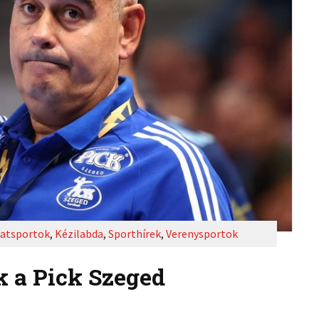
atsportok
,
Kézilabda
,
Sporthírek
,
Verenysportok
k a Pick Szeged