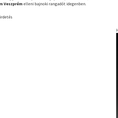
m Veszprém
elleni bajnoki rangadót idegenben.
irdetés