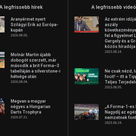
A legfrissebb hírek
A legfrissebb vide
Aranyérmet nyert
Az extrém időjá
Szilágyi Erik az Európa-
aszály
kupán
következményei
2026.08.05.
fel a figyelmet 
Gergely és a G
közös híradója
2025.08.14.
Molnár Martin újabb
dobogót szerzett, már
második a brit Forma–3
tabelláján a silverstone-i
Ne csak nézd, l
hétvége után
focit! – itt a Ti
2026.08.04.
Teljes Terjede
2025.08.05.
Megvan a magyar
négyes a Hungarian
„A Forma-1-es
Darts Trophyra
Nagydíj az egé
2026.07.31.
nemzetnek fon
2025.06.19.