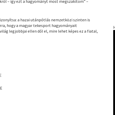
okról – így ezt a hagyományt most megszakítom” –
zonyítsa: a hazai utánpótlás nemzetközi szinten is
 arra, hogy a magyar tekesport hagyományait
lág legjobbjai ellen dől el, mire lehet képes ez a fiatal,
E
SE