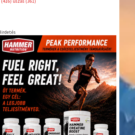
(416)
úszás
(361)
Hirdetés