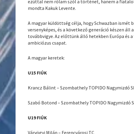
ezúttal nem rólam szól a történet, hanem a fiatal
mondta Kakuk Levente.
A magyar küldöttség célja, hogy Schwazban ismét bi
versenyképes, és a következő generáció készen áll
továbbvigye. Az előttünk álló hetekben Európa és a vi
ambiciózus csapat.
A magyar keretek:
U15 FIÚK
Krancz Bálint – Szombathely TOPIDO Nagymizdó S
Szabó Botond – Szombathely TOPIDO Nagymizdó 
U19 FIÚK
Várvögyi Milán – Ferencvárosi TC