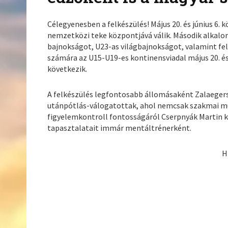
Célegyenesben a felkészülés! Május 20. és június 6. 
nemzetközi teke központjává válik. Második alkal
bajnokságot, U23-as világbajnokságot, valamint fel
számára az U15-U19-es kontinensviadal május 20. és 
következik.
A felkészülés legfontosabb állomásaként Zalaege
utánpótlás-válogatottak, ahol nemcsak szakmai mun
figyelemkontroll fontosságáról Cserpnyák Martin 
tapasztalatait immár mentáltrénerként.
H