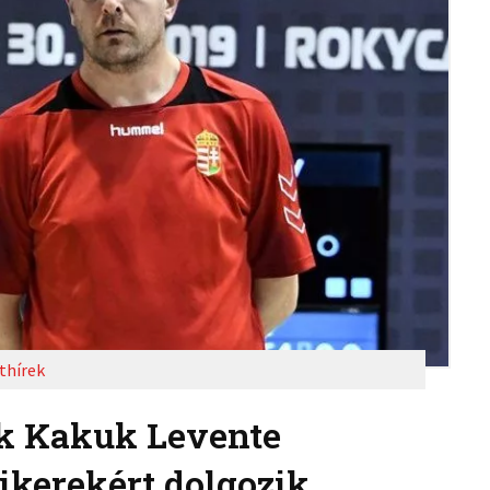
thírek
ok Kakuk Levente
ikerekért dolgozik