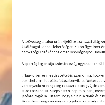
A szövetség a tábor után kijelölte a schwazi világ
kiválóságai kapnak lehetőséget. Külön figyelmet ér
szövetségi edzőként az ötszörös világbajnok Kakuk 
A sportág legendája számára ez új, ugyanakkor kül
„Nagy öröm és megtiszteltetés számomra, hogy enny
segíthetem őket pályafutásuk egyik legfontosabb v
versenyzőként rengeteg tapasztalatot gyűjtöttem 
tudok adni nekik. Kifejezetten inspiráló látni, menn
játékfelfogásra. Hiszem, hogy a rutin, a tudás és
Korábban a nagy versenyekre gyakran valamilyen b