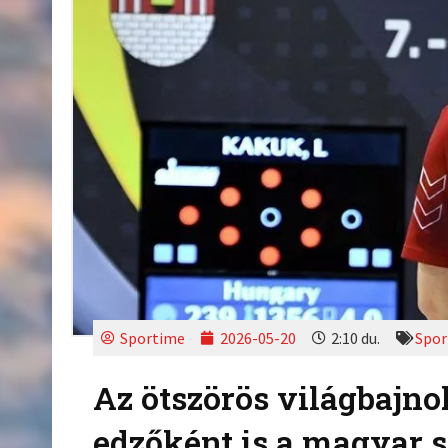
Sportime
2026-05-20
2:10 du.
Spor
Az ötszörös világbajn
edzőként is a magyar s