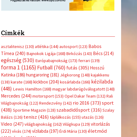
Címkék
Babos
asztalitenisz
(130)
atlétika
(144)
autosport
(123)
Tímea
(240)
Bécs
(214)
Bajnokok Ligája
(168)
Birkózás
(143)
egészség
(530)
Európabajnokság
(173)
ferrari
(139)
forma 1
(1165)
Futball
(760)
futás
(305)
Hosszú
Katinka
(186)
hungaroring
(181)
Jégkorong
(148)
kajakkenu
kézilabda
kickbox
(204)
(138)
karate
(168)
kosárlabda
(166)
(448)
Lewis Hamilton
(168)
magyar labdarúgóválogatott
(148)
Mercedes
(244)
motorsport
(153)
Opel Dakar Team
(132)
Rali
sport
rio 2016
(373)
Világbajnokság
(122)
Rendezvény
(142)
(438)
szabadidősport
(316)
Sportime Magazin
(128)
Szalay
tenisz
(416)
Balázs
(126)
táplálkozás
(155)
utazás
(126)
Video
(247)
vitorlázás
világbajnokság
(162)
Világkupa
(129)
életmód
(222)
vívás
(174)
vízilabda
(197)
Érdi Mária
(130)