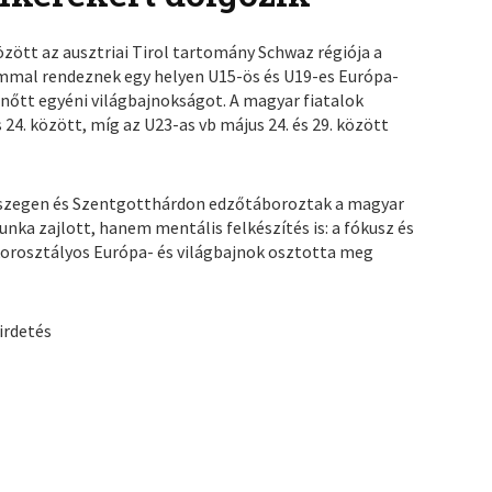
között az ausztriai Tirol tartomány Schwaz régiója a
ommal rendeznek egy helyen U15-ös és U19-es Európa-
nőtt egyéni világbajnokságot. A magyar fiatalok
24. között, míg az U23-as vb május 24. és 29. között
rszegen és Szentgotthárdon edzőtáboroztak a magyar
ka zajlott, hanem mentális felkészítés is: a fókusz és
korosztályos Európa- és világbajnok osztotta meg
irdetés