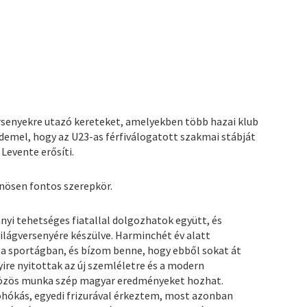
versenyekre utazó kereteket, amelyekben több hazai klub
demel, hogy az U23-as férfiválogatott szakmai stábját
Levente erősíti.
önösen fontos szerepkör.
i tehetséges fiatallal dolgozhatok együtt, és
ilágversenyére készülve. Harminchét év alatt
a sportágban, és bízom benne, hogy ebből sokat át
yire nyitottak az új szemléletre és a modern
 a közös munka szép magyar eredményeket hozhat.
ohókás, egyedi frizurával érkeztem, most azonban