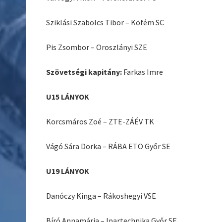
Sziklási Szabolcs Tibor – Köfém SC
Pis Zsombor – Oroszlányi SZE
Szövetségi kapitány:
Farkas Imre
U15 LÁNYOK
Korcsmáros Zoé – ZTE-ZÁÉV TK
Vágó Sára Dorka – RÁBA ETO Győr SE
U19 LÁNYOK
Danóczy Kinga – Rákoshegyi VSE
Bíró Annamária – Ipartechnika Győr SE