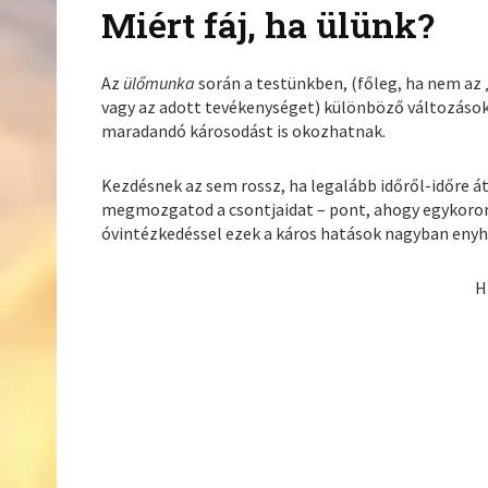
Miért fáj, ha ülünk?
Az
ülőmunka
során a testünkben, (főleg, ha nem az
vagy az adott tevékenységet) különböző változások
maradandó károsodást is okozhatnak.
Kezdésnek az sem rossz, ha legalább időről-időre á
megmozgatod a csontjaidat – pont, ahogy egykoron
óvintézkedéssel ezek a káros hatások nagyban enyh
H