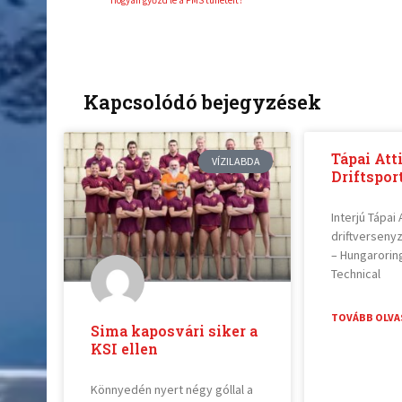
Kapcsolódó bejegyzések
Tápai Atti
VÍZILABDA
Driftsport
Interjú Tápai 
driftverseny
– Hungarorin
Technical
TOVÁBB OLVA
Sima kaposvári siker a
KSI ellen
Könnyedén nyert négy góllal a