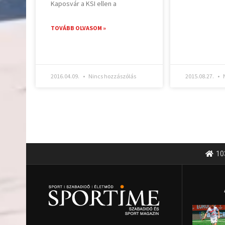
Kaposvár a KSI ellen a
TOVÁBB OLVASOM »
2016.04.09.
Nincs hozzászólás
2015.08.27.
N
10