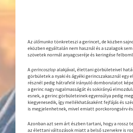
Az
ülőmunka
tönkreteszi a gerincet, de közben saj
eközben egyáltalán nem használ és a szalagok sem t
szövetek normál anyagcseréje és keringése felboml
A
gerincoszlop
alakjával, élettani görbületeivel ha
görbületek a nyaki és ágyéki gerincszakasznál egy 
résznél pedig hátrafelé irányuló domborulatot képez
a gerinc nagy rugalmasságát és sokirányú elmozdulás
esnek, a gerinc görbületeinek egyensúlya pedig meg
kiegyenesedik, így mellékhatásaként fejfájás és szé
is megjelenhetnek, mivel emiatt porckorongsérv és 
Azonban azt sem árt észben tartani, hogy a rossz 
az élettani változások miatt a belső szervekre is ro