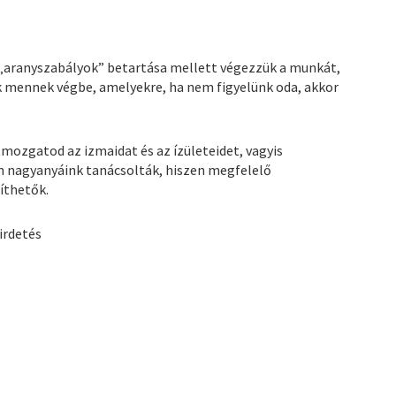
 „aranyszabályok” betartása mellett végezzük a munkát,
 mennek végbe, amelyekre, ha nem figyelünk oda, akkor
tmozgatod az izmaidat és az ízületeidet, vagyis
 nagyanyáink tanácsolták, hiszen megfelelő
íthetők.
irdetés