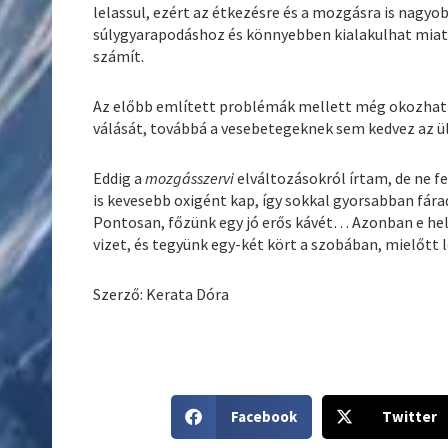
lelassul, ezért az étkezésre és a mozgásra is nagyo
súlygyarapodáshoz és könnyebben kialakulhat mia
számít.
Az előbb említett problémák mellett még okozhat a
válását, továbbá a vesebetegeknek sem kedvez az ül
Eddig a
mozgásszervi
elváltozásokról írtam, de ne f
is kevesebb oxigént kap, így sokkal gyorsabban fára
Pontosan, főzünk egy jó erős kávét… Azonban e hel
vizet, és tegyünk egy-két kört a szobában, mielőtt 
Szerző: Kerata Dóra
S
S
Facebook
Twitter
h
h