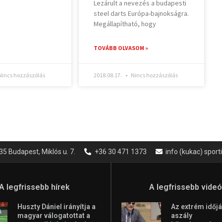
Lezárult a nevezés a budapesti
steel darts Európa-bajnokságra.
Megállapítható, hogy
TOVÁBB OLVASOM »
incs hozzászólás
2018.08.17.
Nincs hozzászólás
35 Budapest, Miklós u. 7.
+36 30 471 1373
info (kukac) spor
A legfrissebb hírek
A legfrissebb vide
Huszty Dániel irányítja a
Az extrém időjá
magyar válogatottat a
aszály