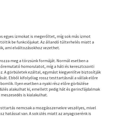
nos egyes izmokat is megerőltet, míg sok más izmot
öltik be funkciójukat. Az állandó túlterhelés miatt a
ik, ami elváltozásokhoz vezethet.
tározza meg a törzsünk formáját. Normál esetben a
előremutató homorulatot, míg a háti és keresztcsonti
. A görbületek ezáltal, egymást kiegyenlítve biztosítják
át. Ebből kifolyólag rossz testtartásnál a vállak előre
bomlik. Ilyen esetben a nyaki rész előre görbülése
dülés alakulhat ki, emellett pedig hát és gerincfájdalmak
meszesedés is kialakulhat.
testtartás nemcsak a mozgásszervekre veszélyes, mivel
ssz hatással van. A sok ülés miatt az anyagcserénk is