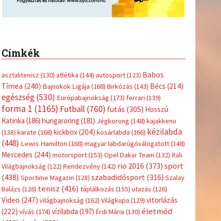
Címkék
Babos
asztalitenisz
(130)
atlétika
(144)
autosport
(123)
Tímea
(240)
Bécs
(214)
Bajnokok Ligája
(168)
Birkózás
(143)
egészség
(530)
Európabajnokság
(173)
ferrari
(139)
forma 1
(1165)
Futball
(760)
futás
(305)
Hosszú
Katinka
(186)
hungaroring
(181)
Jégkorong
(148)
kajakkenu
kézilabda
kickbox
(204)
(138)
karate
(168)
kosárlabda
(166)
(448)
Lewis Hamilton
(168)
magyar labdarúgóválogatott
(148)
Mercedes
(244)
motorsport
(153)
Opel Dakar Team
(132)
Rali
sport
rio 2016
(373)
Világbajnokság
(122)
Rendezvény
(142)
(438)
szabadidősport
(316)
Sportime Magazin
(128)
Szalay
tenisz
(416)
Balázs
(126)
táplálkozás
(155)
utazás
(126)
Video
(247)
vitorlázás
világbajnokság
(162)
Világkupa
(129)
életmód
(222)
vívás
(174)
vízilabda
(197)
Érdi Mária
(130)