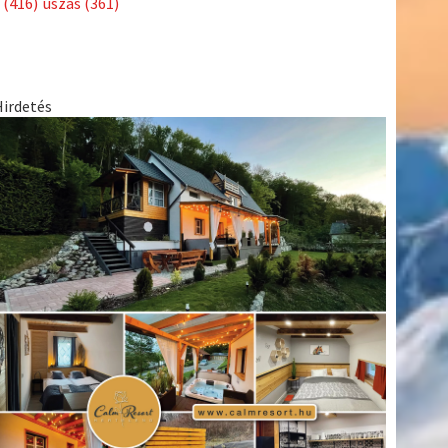
(416)
úszás
(361)
Hirdetés