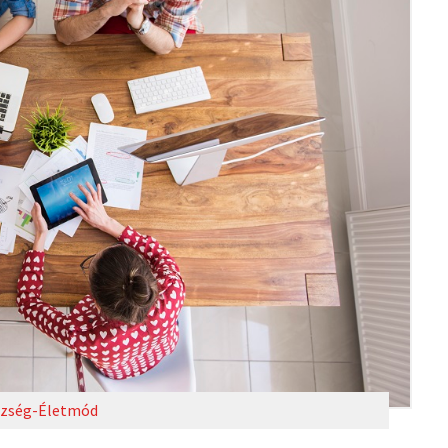
zség-Életmód