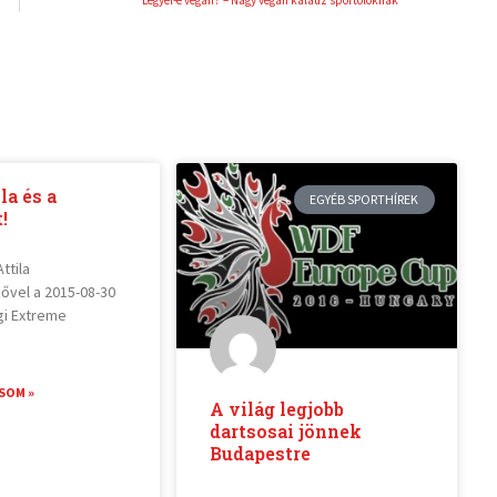
la és a
EGYÉB SPORTHÍREK
!
Attila
zővel a 2015-08-30
gi Extreme
SOM »
A világ legjobb
dartsosai jönnek
Budapestre