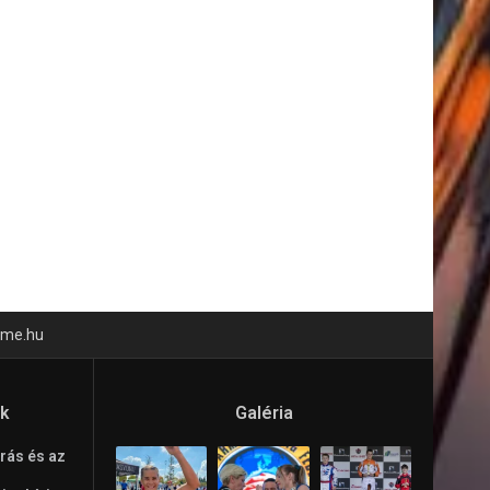
time.hu
ók
Galéria
rás és az