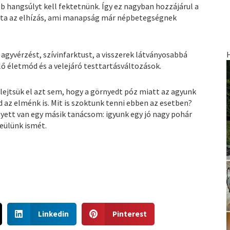
bb hangsúlyt kell fektetnünk. Így ez nagyban hozzájárul a
tta az elhízás, ami manapság már népbetegségnek
gyvérzést, szívinfarktust, a visszerek látványosabbá
ő életmód és a velejáró testtartásváltozások.
elejtsük el azt sem, hogy a görnyedt póz miatt az agyunk
d az elménk is. Mit is szoktunk tenni ebben az esetben?
yett van egy másik tanácsom: igyunk egy jó nagy pohár
leülünk ismét.
S
S
Linkedin
Pinterest
h
h