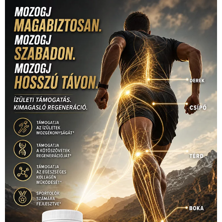
kézilabda
(448)
kosárlabda
(166)
Lewis Hamilton
(168)
magyar
Mercedes
(244)
labdarúgóválogatott
(148)
motorsport
(153)
Opel
rio
Dakar Team
(132)
Rali Világbajnokság
(122)
Rendezvény
(142)
sport
(438)
2016
(373)
szabadidősport
Sportime Magazin
(128)
(316)
tenisz
(416)
Szalay Balázs
(126)
táplálkozás
(155)
utazás
Video
(247)
vitorlázás
(126)
világbajnokság
(162)
Világkupa
(129)
életmód
(416)
(222)
vívás
(174)
vízilabda
(197)
Érdi Mária
(130)
úszás
(361)
Hirdetés