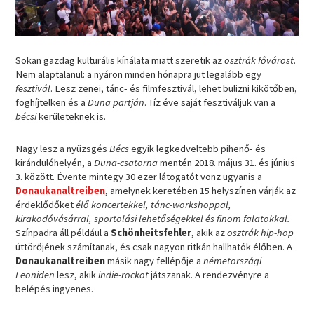
Sokan gazdag kulturális kínálata miatt szeretik az
osztrák fővárost
.
Nem alaptalanul: a nyáron minden hónapra jut legalább egy
fesztivál
. Lesz zenei, tánc- és filmfesztivál, lehet bulizni kikötőben,
foghíjtelken és a
Duna partján
. Tíz éve saját fesztiváljuk van a
bécsi
kerületeknek is.
Nagy lesz a nyüzsgés
Bécs
egyik legkedveltebb pihenő- és
kirándulóhelyén, a
Duna-csatorna
mentén 2018. május 31. és június
3. között. Évente mintegy 30 ezer látogatót vonz ugyanis a
Donaukanaltreiben
, amelynek keretében 15 helyszínen várják az
érdeklődőket
élő koncertekkel, tánc-workshoppal,
kirakodóvásárral, sportolási lehetőségekkel és finom falatokkal.
Színpadra áll például a
Schönheitsfehler
, akik az
osztrák hip-hop
úttörőjének számítanak, és csak nagyon ritkán hallhatók élőben. A
Donaukanaltreiben
másik nagy fellépője a
németországi
Leoniden
lesz, akik
indie-rockot
játszanak. A rendezvényre a
belépés ingyenes.