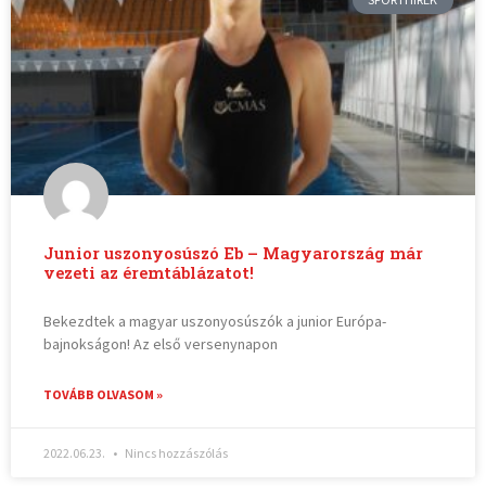
Junior uszonyosúszó Eb – Magyarország már
vezeti az éremtáblázatot!
Bekezdtek a magyar uszonyosúszók a junior Európa-
bajnokságon! Az első versenynapon
TOVÁBB OLVASOM »
2022.06.23.
Nincs hozzászólás