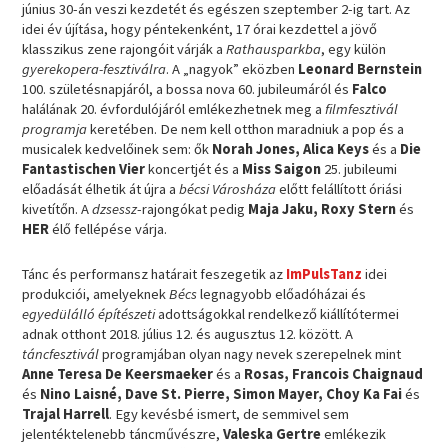
június 30-án veszi kezdetét és egészen szeptember 2-ig tart. Az
idei év újítása, hogy péntekenként, 17 órai kezdettel a jövő
klasszikus zene rajongóit várják a
Rathausparkba
, egy külön
gyerekopera-fesztiválra
. A „nagyok” eközben
Leonard Bernstein
100. születésnapjáról, a bossa nova 60. jubileumáról és
Falco
halálának 20. évfordulójáról emlékezhetnek meg a
filmfesztivál
programja
keretében. De nem kell otthon maradniuk a pop és a
musicalek kedvelőinek sem: ők
Norah Jones, Alica Keys
és a
Die
Fantastischen Vier
koncertjét és a
Miss Saigon
25. jubileumi
előadását élhetik át újra a
bécsi Városháza
előtt felállított óriási
kivetítőn. A
dzsessz
-rajongókat pedig
Maja Jaku, Roxy Stern
és
HER
élő fellépése várja.
Tánc és performansz határait feszegetik az
ImPulsTanz
idei
produkciói, amelyeknek
Bécs
legnagyobb előadóházai és
egyedülálló építészeti
adottságokkal rendelkező kiállítótermei
adnak otthont 2018. július 12. és augusztus 12. között. A
táncfesztivál
programjában olyan nagy nevek szerepelnek mint
Anne Teresa De Keersmaeker
és a
Rosas, Francois Chaignaud
és
Nino Laisné, Dave St. Pierre, Simon Mayer, Choy Ka Fai
és
Trajal Harrell
. Egy kevésbé ismert, de semmivel sem
jelentéktelenebb táncművészre,
Valeska Gertre
emlékezik