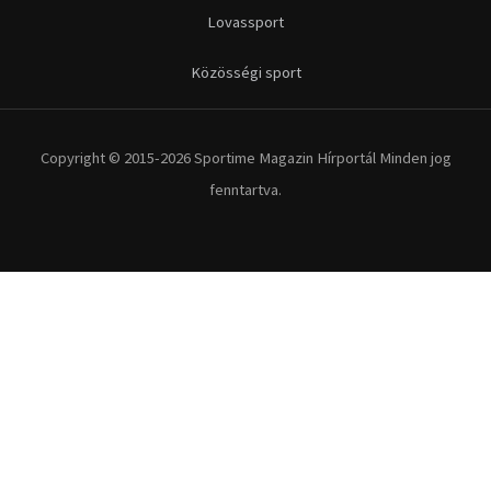
Futás
Kerékpár
Extrém Sportok
Fitnesz
Egyéb szabadidősport
Túra-Utazás
Lovassport
Közösségi sport
Copyright © 2015-2026 Sportime Magazin Hírportál Minden jog
fenntartva.