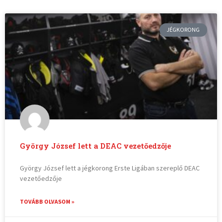
JÉGKORONG
György József lett a DEAC vezetőedzője
György József lett a jégkorong Erste Ligában szereplő DEAC
vezetőedzője
TOVÁBB OLVASOM »