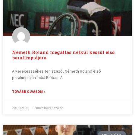
Németh Roland megállás nélkül készül első
paralimpiájára
A kerekesszékes teniszező, Németh Roland első
paralimpiáján indul Rióban. A
TOVÁBB OLVASOM »
2016.09.06.
Nincs hozzászólás
SPORTHÍREK