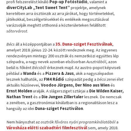
profi felszerelést kínáló
Pop-up Fotóstúdió
, valamint a
diverCityLab „Tent Sweet Tent”
projektje, amelynek
keretében arra ösztönzik az arra járókat, hogy történetekkel,
játékokkal, beszélgetésekkel és emlékeik megosztásával
varázsolják meghitt otthonná a közterületeken felállított
sátorvárost
.
Bécs
áll a középpontjában a
35. Duna-sziget Fesztiválnak
,
amelyet 2018. június 22-24. között rendeznek meg. Az ingyenes
rendezvényen mintegy 200 osztrák és nemzetközi együttes lép
színpadra, a nagy nevek azonban elsősorban
Ausztriából
, azon
belül is főként
Bécsből
érkeznek majd. Az austro-popot képviseli
például a
Wanda
és a
Pizzera & Jaus
, akik a nagyszínpadon
lesznek hallhatók, az
FM4 Rádió
színpadát pedig a
bécsi zenei élet
aktuális húzónevei,
Voodoo Jürgens, Der Nino aus Wien
és
Ernst Molden
uralják. A slágersziget sztárjai a
Die Wilden Kaiser,
Nathan Trent
és a
Die Jungen Zillertaler
lesznek. De nemcsak
a zenében, a gasztronómiai kínálatban is a regionalitáson lesz a
hangsúly az idei
Duna-sziget Fesztiválon
.
Nem hiányozhat az
osztrák főváros nyári programkínálatából
a
Városháza előtti szabadtéri filmfesztivál
sem, amely 2018.