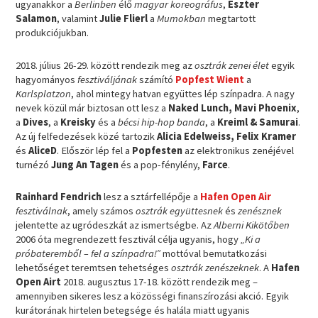
ugyanakkor a
Berlinben
élő
magyar koreográfus
,
Eszter
Salamon
, valamint
Julie Flierl
a
Mumokban
megtartott
produkciójukban.
2018. július 26-29. között rendezik meg az
osztrák zenei élet
egyik
hagyományos
fesztiváljának
számító
Popfest Wient
a
Karlsplatzon
, ahol mintegy hatvan együttes lép színpadra. A nagy
nevek közül már biztosan ott lesz a
Naked Lunch, Mavi Phoenix
,
a
Dives
, a
Kreisky
és a
bécsi hip-hop banda
, a
Kreiml & Samurai
.
Az új felfedezések közé tartozik
Alicia Edelweiss, Felix Kramer
és
AliceD
. Először lép fel a
Popfesten
az elektronikus zenéjével
turnézó
Jung An Tagen
és a pop-fénylény,
Farce
.
Rainhard Fendrich
lesz a sztárfellépője a
Hafen Open Air
fesztiválnak
, amely számos
osztrák együttesnek
és
zenésznek
jelentette az ugródeszkát az ismertségbe. Az
Alberni Kikötőben
2006 óta megrendezett fesztivál célja ugyanis, hogy
„Ki a
próbateremből – fel a színpadra!”
mottóval bemutatkozási
lehetőséget teremtsen tehetséges
osztrák zenészeknek
. A
Hafen
Open Airt
2018. augusztus 17-18. között rendezik meg –
amennyiben sikeres lesz a közösségi finanszírozási akció. Egyik
kurátorának hirtelen betegsége és halála miatt ugyanis