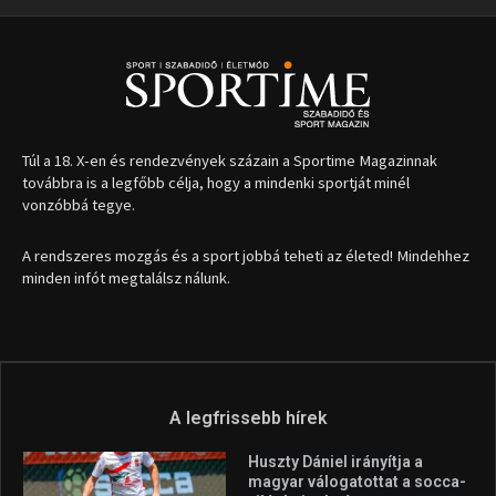
1035 Budapest, Miklós u. 7.
+36 30 471 1373
info (kukac) sportime.hu
Túl a 18. X-en és rendezvények százain a Sportime Magazinnak
továbbra is a legfőbb célja, hogy a mindenki sportját minél