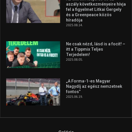
Molnár Martin újabb dobogót
szerzett, már második a brit
Forma–3 tabelláján a
silverstone-i hétvége után
2026.08.04.
A legfrissebb videók
Az extrém időjárás és az
aszály következményeire hívja
fel a figyelmet Litkai Gergely
és a Greenpeace közös
híradója
2025.08.14.
Ne csak nézd, lásd is a focit! –
itt a Tippmix Teljes