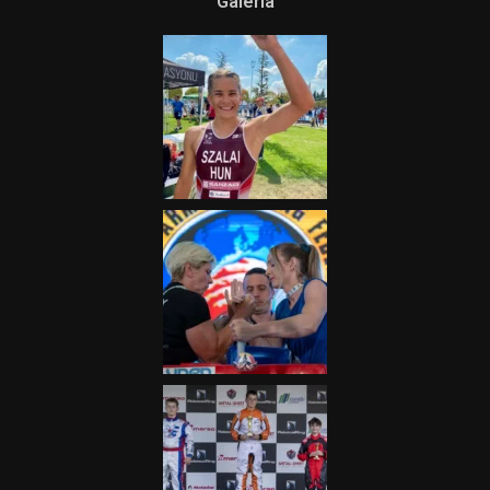
Terjedelem!
2025.08.05.
„A Forma-1-es Magyar
Nagydíj az egész nemzetnek
fontos”
2025.06.19.
Galéria