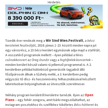
Hirdetés
Tizedik éve rendezik meg a
Wir Sind Wien.Festivalt
, a
bécsi
kerületek fesztiválját
, 2018. június 1-23. között minden napra jut
egy városrész, a 23
bécsi
kerület egymásnak adja majd a stafétát..
A visszatérő programok mellett – ilyen például a híres
csónakkoncert
az
Öreg Dunán
vagy a
foghíjtelek-koncertek
–
minden kerület készül valami rá jellemző programmal is. A 2.
kerületben például különböző generációk tagjaiból álló
főzőpárosok állnak a tűzhely mellé, a 3. kerületben pedig
négyszáz tő dísz- és haszonnövény felhasználásával készített
labirintusban bolyonghatnak az útvesztők szerelmesei.
Néhány program kerületről kerületre turnézik. Ilyen az
Open
Piano
– egy fehér zongora, amit bárki megszólaltathat, az
instagram-posztokhoz és szelfikhez tökéletes
Bécs-hátteret
és