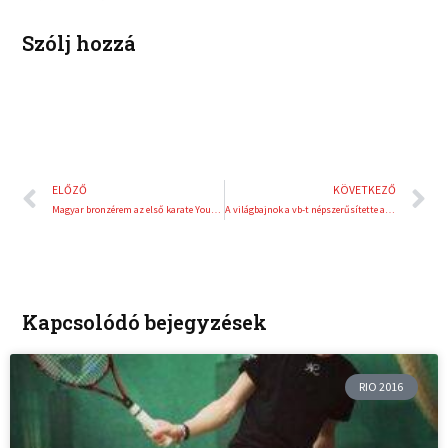
t
Szólj hozzá
Előző
K
ELŐZŐ
KÖVETKEZŐ
Magyar bronzérem az első karate Youth League-en
A világbajnok a vb-t népszerűsítette a sportágválasztón
Kapcsolódó bejegyzések
RIO 2016