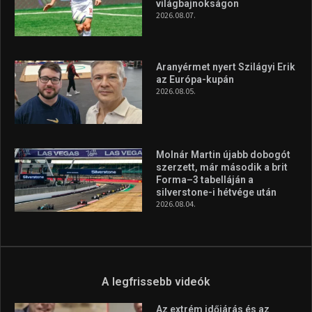
vonzóbbá tegye.
A rendszeres mozgás és a sport jobbá teheti az életed! Mindehhez
minden infót megtalálsz nálunk.
A legfrissebb hírek
Huszty Dániel irányítja a
magyar válogatottat a socca-
világbajnokságon
2026.08.07.
Aranyérmet nyert Szilágyi Erik
az Európa-kupán
2026.08.05.