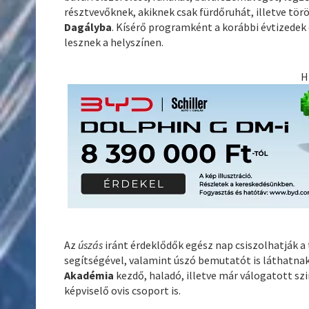
résztvevőknek, akiknek csak fürdőruhát, illetve tö
Dagályba
. Kísérő programként a korábbi évtizedek
lesznek a helyszínen.
H
Az
úszás
iránt érdeklődők egész nap csiszolhatják a
segítségével, valamint úszó bemutatót is láthatna
Akadémia
kezdő, haladó, illetve már válogatott sz
képviselő ovis csoport is.