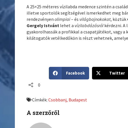
A 25×25 méteres vízilabda medence szintén a család
illetve sportolók segítségével ismerkedhet meg bárk
rendezvényen
olimpiai
– és
világbajnokokat
, köztük
Gergely Istvánt
lehet a
vízilabdázásról
kérdezni. A 
gyakorolhassák a profikkal a csapatjátékot, vagy a 
kilátogatók vetélkedőkön is részt vehetnek, amely
S
S
Facebook
Twitter
h
h
a
a
0
r
r
e
e
Címkék:
Csobbanj, Budapest
o
o
n
n
A szerzőről
f
t
a
w
c
i