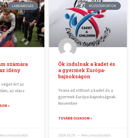
LABDARÚGÁS
KÜZDŐSPORTOK
ám számára
Ők indulnak a kadet és
 az idény
a gyermek Európa-
bajnokságon
 véget ért az
Tirana ad otthont a kadet és a
dám, az olasz
gyermek Európa-bajnokságnak.
November
SOM »
TOVÁBB OLVASOM »
incs hozzászólás
2024.10.29.
Nincs hozzászólás