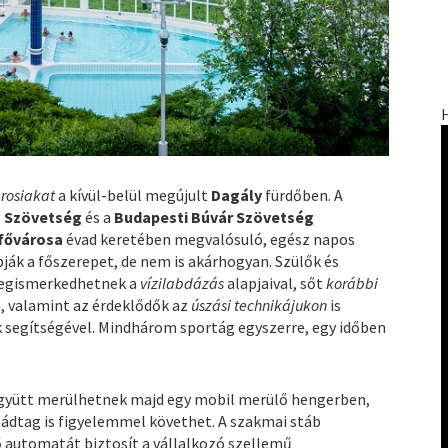
rosiakat
a kívül-belül megújult
Dagály
fürdőben. A
ó Szövetség
és a
Budapesti Búvár Szövetség
fővárosa
évad keretében megvalósuló, egész napos
ják a főszerepet, de nem is akárhogyan. Szülők és
megismerkedhetnek a
vízilabdázás
alapjaival, sőt
korábbi
 valamint az érdeklődők az
úszási technikájukon
is
k segítségével. Mindhárom sportág egyszerre, egy időben
együtt merülhetnek majd egy mobil merülő hengerben,
aládtag is figyelemmel követhet. A szakmai stáb
ő automatát biztosít a vállalkozó szellemű