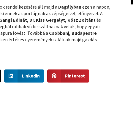
ok rendelkezésére áll majd a
Dagályban
ezen a napon,
i ennek a sportágnak a szépségeivel, előnyeivel. A
Gangl Edinát, Dr. Kiss Gergelyt, Kósz Zoltánt
és
legbátrabbak vízbe szállhatnak velük, hogy együtt
kapura lövést. Továbbá a
Csobbanj, Budapestre
eken értékes nyeremények találnak majd gazdára.
S
S
Linkedin
Pinterest
h
h
a
a
r
r
e
e
o
o
n
n
l
p
i
i
n
n