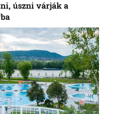
ni, úszni várják a
yba