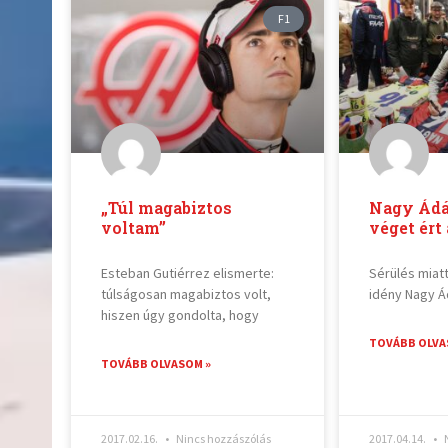
F1
„Túl magabiztos
Nagy Ád
voltam”
véget ért
Esteban Gutiérrez elismerte:
Sérülés miatt
túlságosan magabiztos volt,
idény Nagy Á
hiszen úgy gondolta, hogy
TOVÁBB OLVA
TOVÁBB OLVASOM »
2017.02.16.
Nincs hozzászólás
2017.04.14.
N