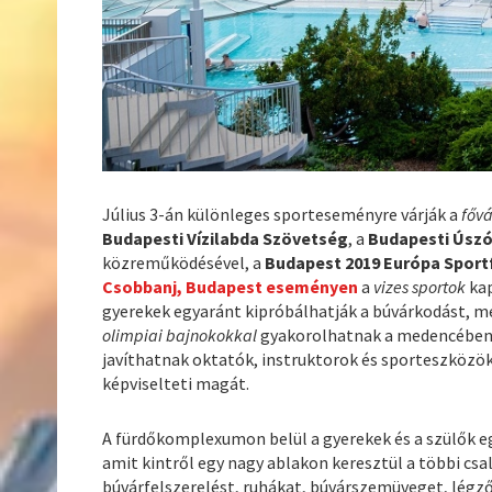
Július 3-án különleges sporteseményre várják a
fővá
Budapesti Vízilabda Szövetség
, a
Budapesti Úsz
közreműködésével, a
Budapest 2019 Európa Sport
Csobbanj, Budapest eseményen
a
vizes sportok
kap
gyerekek egyaránt kipróbálhatják a búvárkodást, 
olimpiai bajnokokkal
gyakorolhatnak a medencében,
javíthatnak oktatók, instruktorok és sporteszközö
képviselteti magát.
A fürdőkomplexumon belül a gyerekek és a szülők 
amit kintről egy nagy ablakon keresztül a többi cs
búvárfelszerelést, ruhákat, búvárszemüveget, légz