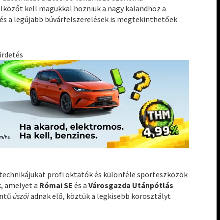
rölközőt kell magukkal hozniuk a nagy kalandhoz a
 és a legújabb búvárfelszerelések is megtekinthetőek
irdetés
 technikájukat profi oktatók és különféle sporteszközök
k, amelyet a
Római SE
és a
Városgazda Utánpótlás
intű
úszói
adnak elő, köztük a legkisebb korosztályt