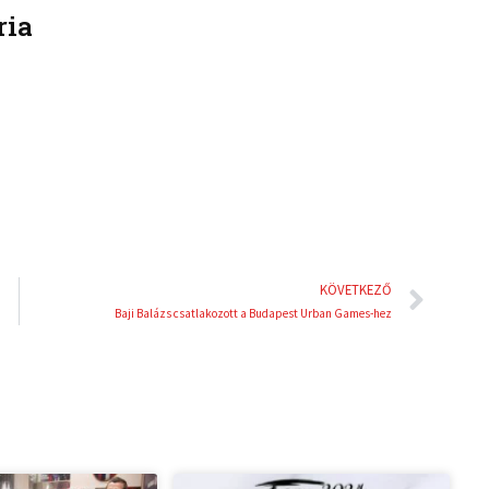
ria
k
t
e
e
d
r
i
e
n
s
t
Köve
KÖVETKEZŐ
Baji Balázs csatlakozott a Budapest Urban Games-hez