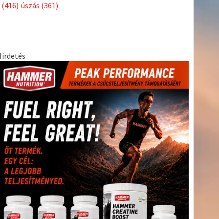
Címkék
Babos
asztalitenisz
(130)
atlétika
(144)
autosport
(123)
Tímea
(240)
Bécs
(214)
Bajnokok Ligája
(168)
Birkózás
(143)
egészség
(530)
Európabajnokság
(173)
ferrari
(139)
forma 1
(1165)
Futball
(760)
futás
(305)
Hosszú
Katinka
(186)
hungaroring
(181)
Jégkorong
(148)
kajakkenu
kézilabda
kickbox
(204)
(138)
karate
(168)
kosárlabda
(166)
(448)
Lewis Hamilton
(168)
magyar labdarúgóválogatott
(148)
Mercedes
(244)
motorsport
(153)
Opel Dakar Team
(132)
Rali
sport
rio 2016
(373)
Világbajnokság
(122)
Rendezvény
(142)
(438)
szabadidősport
(316)
Sportime Magazin
(128)
Szalay
tenisz
(416)
Balázs
(126)
táplálkozás
(155)
utazás
(126)
Video
(247)
vitorlázás
világbajnokság
(162)
Világkupa
(129)
életmód
(222)
vívás
(174)
vízilabda
(197)
Érdi Mária
(130)