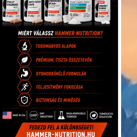
(416)
úszás
(361)
Hirdetés