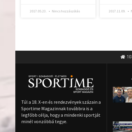
2017.05.23.
Nincs hozzászólás
2017.11.09.
N
10
Túl a 18. X-en és rendezvények százain a
Sportime Magazinnak továbbra is a
legfőbb célja, hogy a mindenki sportját
minél vonzóbbá tegye.