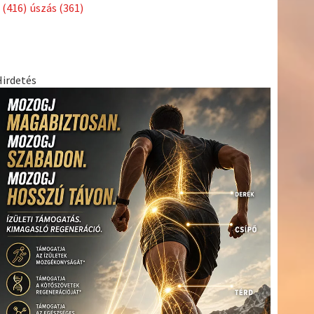
Címkék
Babos
asztalitenisz
(130)
atlétika
(144)
autosport
(123)
Tímea
(240)
Bécs
(214)
Bajnokok Ligája
(168)
Birkózás
(143)
egészség
(530)
Európabajnokság
(173)
ferrari
(139)
forma 1
(1165)
Futball
(760)
futás
(305)
Hosszú
Katinka
(186)
hungaroring
(181)
Jégkorong
(148)
kajakkenu
kézilabda
kickbox
(204)
(138)
karate
(168)
kosárlabda
(166)
(448)
Lewis Hamilton
(168)
magyar labdarúgóválogatott
(148)
Mercedes
(244)
motorsport
(153)
Opel Dakar Team
(132)
Rali
sport
rio 2016
(373)
Világbajnokság
(122)
Rendezvény
(142)
(438)
szabadidősport
(316)
Sportime Magazin
(128)
Szalay
tenisz
(416)
Balázs
(126)
táplálkozás
(155)
utazás
(126)
Video
(247)
vitorlázás
világbajnokság
(162)
Világkupa
(129)
életmód
(222)
vívás
(174)
vízilabda
(197)
Érdi Mária
(130)