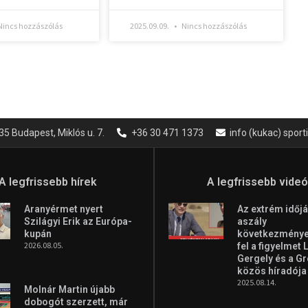
incs hozzászólás
2025.09.09.
Nincs hozzászólás
35 Budapest, Miklós u. 7.
+36 30 471 1373
info (kukac) spor
A legfrissebb hírek
A legfrissebb vide
Aranyérmet nyert
Az extrém időjá
Szilágyi Erik az Európa-
aszály
kupán
következményei
2026.08.05.
fel a figyelmet 
Gergely és a G
közös híradója
2025.08.14.
Molnár Martin újabb
dobogót szerzett, már