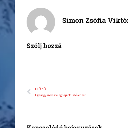
a
w
c
i
Simon Zsófia Viktó
e
t
b
t
o
e
o
r
k
Szólj hozzá
Előző
ELŐZŐ
Egy négyszeres világbajnok is tévedhet
Kapcsolódó bejegyzések