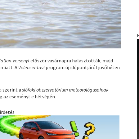
iatlon-versenyt
először vasárnapra halasztották, majd
 miatt. A
Velencei-tavi
program új időpontjáról jövőhéten
 szerint a
siófoki obszervatórium meteorológusainak
eg az eseményt e hétvégén.
irdetés