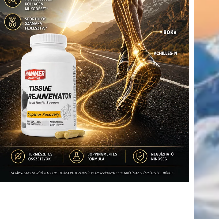
(416)
úszás
(361)
Hirdetés