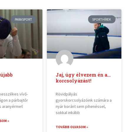
PARASPORT
SPORTHÍREK
újabb
Jaj, úgy élvezem én a…
korcsolyázást!
kesszékes vívó-
Rövidpályás
ágon a párbajtőr
gyorskorcsolyázóink számára a
is aranyérmet
nyár koránt sem pihenéssel,
sokkal inkább
SOM »
TOVÁBB OLVASOM »