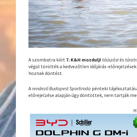
A szombatra kiírt
7. K&H mozdulj!
tóúszást
és
túratr
végül törölték a kedvezőtlen időjárás-előrejelzések
hoznak döntést.
A
rendező Budapest Sportiroda
pénteki tájékoztatása
előrejelzése alapján úgy döntöttek, nem tartják m
H