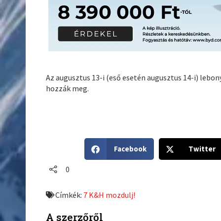
Az augusztus 13-i (eső esetén augusztus 14-i) lebon
hozzák meg.
S
S
Facebook
Twitter
h
h
a
a
0
r
r
e
e
Címkék:
7 K&H mozdulj!
o
o
n
n
A szerzőről
f
t