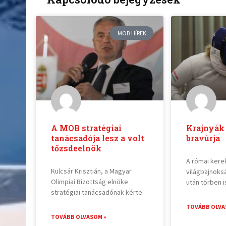
MOB HÍREK
A MOB stratégiai
Krajnyák 
tanácsadója lesz a volt
bravúrja
tőzsdeelnök
A római kere
Kulcsár Krisztián, a Magyar
világbajnoks
Olimpiai Bizottság elnöke
után tőrben 
stratégiai tanácsadónak kérte
TOVÁBB OLVA
TOVÁBB OLVASOM »