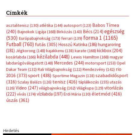
Címkék
Babos Tímea
asztalitenisz
(130)
atlétika
(144)
autosport
(123)
egészség
(240)
Bécs
(214)
Bajnokok Ligája
(168)
Birkózás
(143)
forma 1
(1165)
(530)
Európabajnokság
(173)
ferrari
(139)
Futball
(760)
futás
(305)
Hosszú Katinka
(186)
hungaroring
(181)
kickbox
(204)
Jégkorong
(148)
kajakkenu
(138)
karate
(168)
kézilabda
(448)
kosárlabda
(166)
Lewis Hamilton
(168)
magyar
Mercedes
(244)
labdarúgóválogatott
(148)
motorsport
(153)
Opel
rio
Dakar Team
(132)
Rali Világbajnokság
(122)
Rendezvény
(142)
sport
(438)
2016
(373)
szabadidősport
Sportime Magazin
(128)
(316)
tenisz
(416)
Szalay Balázs
(126)
táplálkozás
(155)
utazás
Video
(247)
vitorlázás
(126)
világbajnokság
(162)
Világkupa
(129)
életmód
(416)
(222)
vívás
(174)
vízilabda
(197)
Érdi Mária
(130)
úszás
(361)
Hirdetés