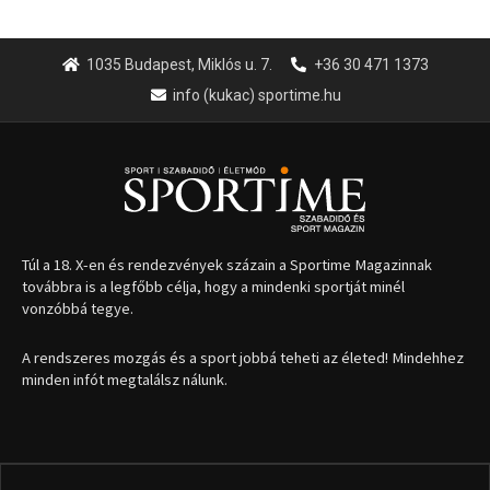
1035 Budapest, Miklós u. 7.
+36 30 471 1373
info (kukac) sportime.hu
Túl a 18. X-en és rendezvények százain a Sportime Magazinnak
továbbra is a legfőbb célja, hogy a mindenki sportját minél
vonzóbbá tegye.
A rendszeres mozgás és a sport jobbá teheti az életed! Mindehhez
minden infót megtalálsz nálunk.