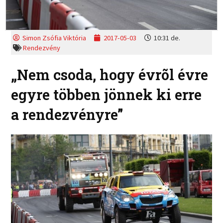
Simon Zsófia Viktória
2017-05-03
10:31 de.
Rendezvény
„Nem csoda, hogy évrõl évre
egyre többen jönnek ki erre
a rendezvényre”