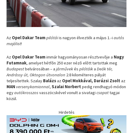
Az
Opel Dakar Team
pilótái
is nagyon élvezték a május 1.-i
autós
majálist
!
Az
Opel Dakar Team
immár hagyományosan résztvevõje a
Nagy
Futamnak
, amelyet hétfõn 250 ezer nézõ elõtt tartottak meg
Budapest
belvárosában – a
járművek
és
pilótáik
a
Deák tér,
Andrássy út, Oktogon útvonalon
2.8 kilométeres pályát
teljesítettek. Szalay
Balázs
az
Opel Mokkával, Darázsi Zsolt
az
MAN
versenykamionnal
,
Szalai Norbert
pedig rendhagyó módon
egy
autókrosszos
vasszöcskével vonult a sivatagi
csapat
tagjai
közül.
Hirdetés