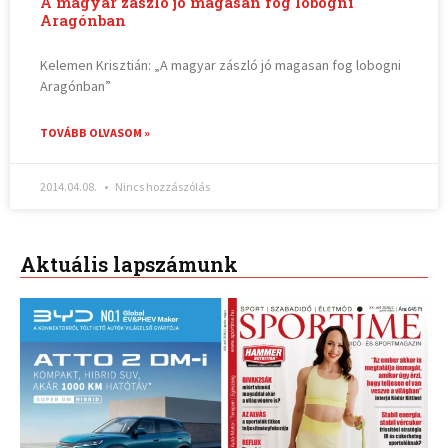
A magyar zászló jó magasan fog lobogni
Aragónban
Kelemen Krisztián: „A magyar zászló jó magasan fog lobogni
Aragónban”
TOVÁBB OLVASOM »
2014.04.08.
Nincs hozzászólás
Aktuális lapszámunk