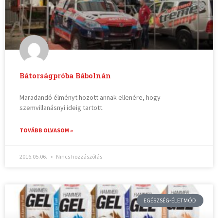
Bátorságpróba Bábolnán
Maradandó élményt hozott annak ellenére, hogy
szemvillanásnyi ideig tartott.
TOVÁBB OLVASOM »
2016.05.06.
Nincs hozzászólás
EGÉSZSÉG-ÉLETMÓD