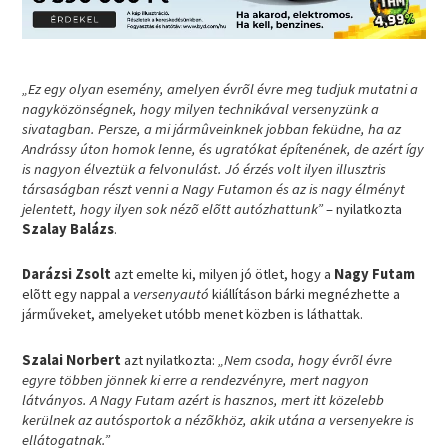
„Ez egy olyan esemény, amelyen évrõl évre meg tudjuk mutatni a
nagyközönségnek, hogy milyen technikával versenyzünk a
sivatagban. Persze, a mi jármûveinknek jobban feküdne, ha az
Andrássy úton homok lenne, és ugratókat építenének, de azért így
is nagyon élveztük a felvonulást. Jó érzés volt ilyen illusztris
társaságban részt venni a Nagy Futamon és az is nagy élményt
jelentett, hogy ilyen sok nézõ elõtt autózhattunk”
– nyilatkozta
Szalay Balázs
.
Darázsi Zsolt
azt emelte ki, milyen jó ötlet, hogy a
Nagy Futam
elõtt egy nappal a
versenyautó
kiállításon bárki megnézhette a
járműveket, amelyeket utóbb menet közben is láthattak.
Szalai Norbert
azt nyilatkozta:
„Nem csoda, hogy évrõl évre
egyre többen jönnek ki erre a rendezvényre, mert nagyon
látványos. A Nagy Futam azért is hasznos, mert itt közelebb
kerülnek az autósportok a nézõkhöz, akik utána a versenyekre is
ellátogatnak.”