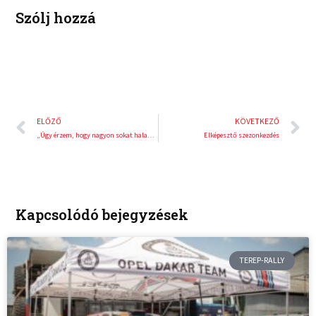
t
Szólj hozzá
Előző
K
ELŐZŐ
KÖVETKEZŐ
„Úgy érzem, hogy nagyon sokat haladtunk előre abban, hogy minél jobb legyen az autó”
Elképesztő szezonkezdés
Kapcsolódó bejegyzések
TEREP-RALLY