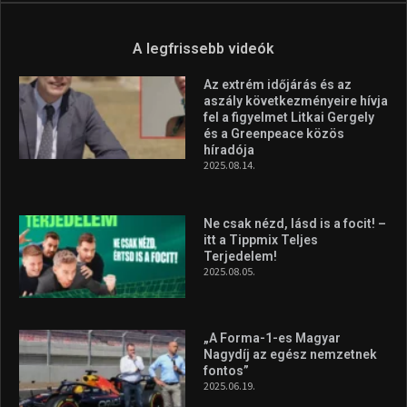
A legfrissebb videók
Az extrém időjárás és az
aszály következményeire hívja
fel a figyelmet Litkai Gergely
és a Greenpeace közös
híradója
2025.08.14.
Ne csak nézd, lásd is a focit! –
itt a Tippmix Teljes
Terjedelem!
2025.08.05.
„A Forma-1-es Magyar
Nagydíj az egész nemzetnek
fontos”
2025.06.19.