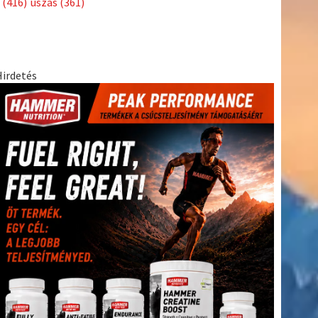
(416)
úszás
(361)
Hirdetés