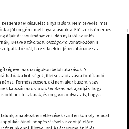
lkezdeni a felkészülést a nyaralásra. Nem tévedés: már
ánk a jól megérdemelt nyaralásunkra. Először is érdemes
ng díjait áttanulmányozni. Idén nyártól
az uniós
rifák
, illetve a
távolabbi országokra
vonatkozóan is
szolgáltatóknál, ha ezeknek idejében utánanéz az
gítségével az országokon belüli utazások. A
álhatóak a költségek, illetve az utazásra fordítandó
i a pénzt. Természetesen, aki nem akar buszra, vagy
Ennek kapcsán az
Invia szakemberei
azt ajánlják, hogy
is jobban eloszlanak, és meg van oldva az is, hogy a
oglalunk, a napközbeni étkezések szintén komoly feladat
si applikációinak böngészésével viszont jó előre
rt fogunk enni, illetve inni. Az étteremajánló-és