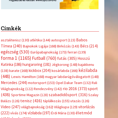
Címkék
Babos
asztalitenisz
(130)
atlétika
(144)
autosport
(123)
Tímea
(240)
Bécs
(214)
Bajnokok Ligája
(168)
Birkózás
(143)
egészség
(530)
Európabajnokság
(173)
ferrari
(139)
forma 1
(1165)
Futball
(760)
futás
(305)
Hosszú
Katinka
(186)
hungaroring
(181)
Jégkorong
(148)
kajakkenu
kézilabda
kickbox
(204)
(138)
karate
(168)
kosárlabda
(166)
(448)
Lewis Hamilton
(168)
magyar labdarúgóválogatott
(148)
Mercedes
(244)
motorsport
(153)
Opel Dakar Team
(132)
Rali
sport
rio 2016
(373)
Világbajnokság
(122)
Rendezvény
(142)
(438)
szabadidősport
(316)
Sportime Magazin
(128)
Szalay
tenisz
(416)
Balázs
(126)
táplálkozás
(155)
utazás
(126)
Video
(247)
vitorlázás
világbajnokság
(162)
Világkupa
(129)
életmód
(222)
vívás
(174)
vízilabda
(197)
Érdi Mária
(130)