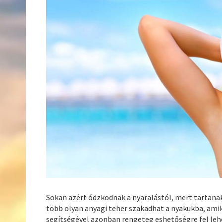
Sokan azért ódzkodnak a nyaralástól, mert tartanak a
több olyan anyagi teher szakadhat a nyakukba, ami
segítségével azonban rengeteg eshetőségre fel lehe