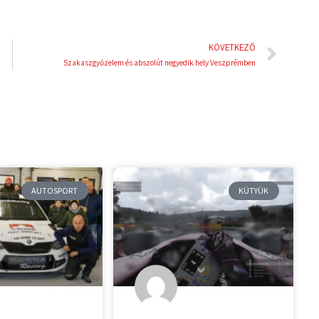
Köve
KÖVETKEZŐ
Szakaszgyőzelem és abszolút negyedik hely Veszprémben
AUTOSPORT
KÜTYÜK