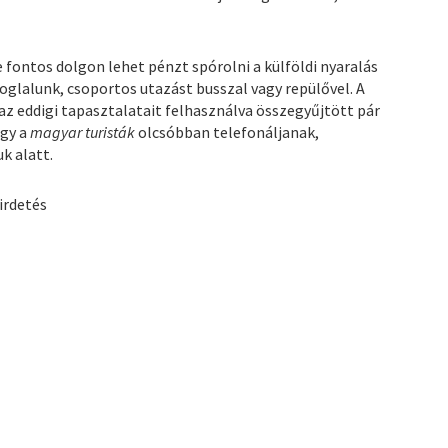
 fontos dolgon lehet pénzt spórolni a külföldi nyaralás
 foglalunk, csoportos utazást busszal vagy repülővel. A
az eddigi tapasztalatait felhasználva összegyűjtött pár
ogy a
magyar turisták
olcsóbban telefonáljanak,
k alatt.
irdetés