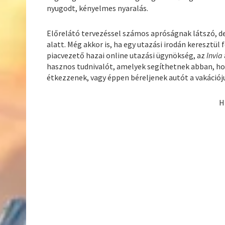
nyugodt, kényelmes nyaralás.
Előrelátó tervezéssel számos apróságnak látszó, de
alatt. Még akkor is, ha egy utazási irodán keresztül
piacvezető hazai online utazási ügynökség, az
Invia
hasznos tudnivalót, amelyek segíthetnek abban, h
étkezzenek, vagy éppen béreljenek autót a vakációju
H