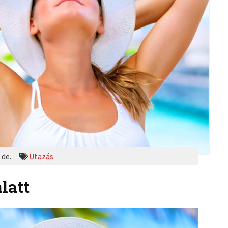
 de.
Utazás
latt