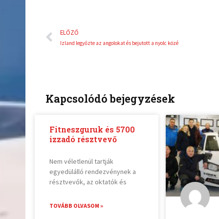
Előző
ELŐZŐ
Izland legyőzte az angolokat és bejutott a nyolc közé
Kapcsolódó bejegyzések
Fitneszguruk és 5700
izzadó résztvevő
Nem véletlenül tartják
egyedülálló rendezvénynek a
résztvevők, az oktatók és
TOVÁBB OLVASOM »