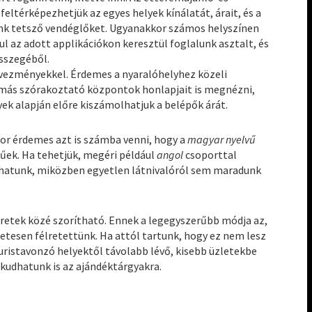
ltérképezhetjük az egyes helyek kínálatát, árait, és a
künk tetsző vendéglőket. Ugyanakkor számos helyszínen
 az adott applikációkon keresztül foglalunk asztalt, és
sszegéből.
vezményekkel. Érdemes a nyaralóhelyhez közeli
 más szórakoztató központok honlapjait is megnézni,
k alapján előre kiszámolhatjuk a belépők árát.
or érdemes azt is számba venni, hogy a
magyar nyelvű
űek. Ha tehetjük, megéri például
angol
csoporttal
thatunk, miközben egyetlen látnivalóról sem maradunk
keretek közé szorítható. Ennek a legegyszerűbb módja az,
őzetesen félretettünk. Ha attól tartunk, hogy ez nem lesz
turistavonzó helyektől távolabb lévő, kisebb üzletekbe
kudhatunk is az ajándéktárgyakra.