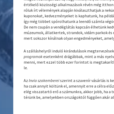
értékelő közösségi alkalmazások révén még itthon fe
róluk írt vélemények alapján kiválaszthatjuk a ne
kuponokat, kedvezményeket is kaphatunk, ha például
így még többet spórolhatunk a leendő számla végö
De nem csupán a vendéglátás kapcsán élhetünk ked
múzeumok, állatkertek, strandok, vidám parkok és
mert sokszor kínálnak olyan engedményeket, amelye
A szálláshelyről induló kirándulások megtervezések
programok
esetenként drágábbak, mint a más nyelv
menni, mert ezzel több ezer forintot is megtakarí
le.
Az
Invia szakemberei
szerint a szuvenír vásárlás is 
ha csak annyit költünk el, amennyit erre a célra el
elég visszatartó erő a számunkra, akkor jobb, ha a 
térünk be, amelyekben országoktól függően akár al