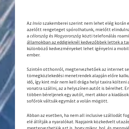
Az
Invia
szakemberei szerint nem lehet elég korán e
azelőtt rengeteget spórolhatunk, mielőtt elinduln
a
célország
és
Magyarország
közti telefonálás roami
államokban az eddigieknél kedvezőbbek lettek a ta
különböző kedvezményeket lehet igényelni a mobil
ember.
Szintén otthonról, megtervezhetőek az internet se
tömegközlekedési menetrendek alapján előre kalkul
idő, így kint már nem kell drága helyi taxira költen
vonatra szállni, az a helyszínen autót is bérelhet. 
többen béreljenek egy autót, mert akkor a kiadások 
sofőrök váltsák egymást a volán mögött.
Abban az esetben, ha nem all inclusive szállodát f
elé állítják a nyaralókat. Napjaink közkedvelt utazá
megtervezhetjük azt is, hogy mikor, hol, és mennyié