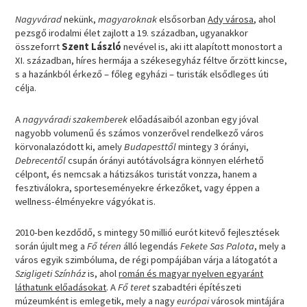
Nagyvárad
nekünk,
magyaroknak
elsősorban
Ady városa
, ahol
pezsgő irodalmi élet zajlott a 19. században, ugyanakkor
összeforrt
Szent László
nevével is, aki itt alapított monostort a
XI. században, híres hermája a székesegyház féltve őrzött kincse,
s a hazánkból érkező – főleg egyházi – turisták elsődleges úti
célja.
A
nagyváradi
szakemberek
előadásaiból azonban egy jóval
nagyobb volumenű és számos vonzerővel rendelkező város
körvonalazódott ki, amely
Budapesttől
mintegy 3 órányi,
Debrecentől
csupán órányi autótávolságra könnyen elérhető
célpont, és nemcsak a hátizsákos turistát vonzza, hanem a
fesztiválokra, sporteseményekre érkezőket, vagy éppen a
wellness-élményekre vágyókat is.
2010-ben kezdődő, s mintegy 50 millió eurót kitevő fejlesztések
során újult meg a
Fő téren
álló legendás
Fekete Sas Palota
, mely a
város egyik szimbóluma, de régi pompájában várja a látogatót a
Szigligeti Színház
is, ahol
román és magyar nyelven egyaránt
láthatunk előadásokat
. A
Fő teret
szabadtéri építészeti
múzeumként is emlegetik, mely a nagy
európai
városok mintájára