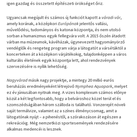
igen gazdag és összetett építészeti örökséget őriz.
Ugyancsak megújult és számos új funkciót kapott a
váradi vár
,
amely korának, a középkori
Európának
jelentős vallási,
művelődési, tudományos és katonai központja, és nem utolsó
sorban a humanizmus egyik fellegvára volt. A 2015 őszén átadott
várban ma múzeumok, kávéházak, úgynevezett hagyományörző
vendéglők és rengeteg program várja a látogatót a vársétáktól a
koncerteken át a középkori várjátékokig, tulajdonképpen a város
kulturális életének egyik központja lett, ahol rendezvények
szervezésére is nyílik lehetőség.
Nagyvárad
másik nagy projektje, a mintegy 20 millió eurós
beruházás eredményeként létrejövő
Nymphea Aquapark
, melyet
ez év júniusában nyitnak meg. A vizes komplexum számos előnye
közül a két legfontosabb, hogy a belvároshoz közel terül el és
szomszédságában három szálloda is található. Vonzerejét növeli
saját termálvize, valamint az a színes élménycsomag, amit a
látogatónak nyújt – a pihenéstől, a szórakozáson át egészen a
rekreációig. Még nemzetközi sportesemények rendezésére
alkalmas medencéi is lesznek.