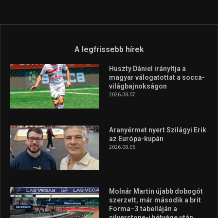
az Európa-kupán
2026.08.05.
Molnár Martin újabb dobogót
szerzett, már második a brit
Forma–3 tabelláján a
silverstone-i hétvége után
2026.08.04.
A legfrissebb videók
Az extrém időjárás és az
aszály következményeire hívja
fel a figyelmet Litkai Gergely
és a Greenpeace közös
híradója
2025.08.14.