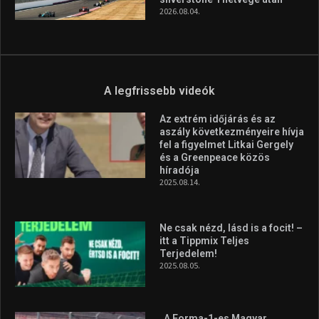
Ne csak nézd, lásd is a focit! –
itt a Tippmix Teljes
Terjedelem!
2025.08.05.
„A Forma-1-es Magyar
Nagydíj az egész nemzetnek
fontos”
2025.06.19.
Galéria