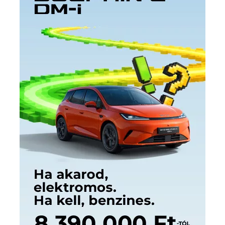
Címkék
Babos Tímea
asztalitenisz
(130)
atlétika
(144)
autosport
(123)