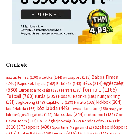
egészség
(240)
Bécs
(214)
Bajnokok Ligája
(168)
Birkózás
(143)
forma 1
(1165)
(530)
Európabajnokság
(173)
ferrari
(139)
Futball
(760)
futás
(305)
Hosszú Katinka
(186)
hungaroring
(181)
kickbox
(204)
Jégkorong
(148)
kajakkenu
(138)
karate
(168)
kézilabda
(448)
kosárlabda
(166)
Lewis Hamilton
(168)
magyar
Mercedes
(244)
labdarúgóválogatott
(148)
motorsport
(153)
Opel
rio
Dakar Team
(132)
Rali Világbajnokság
(122)
Rendezvény
(142)
sport
(438)
2016
(373)
szabadidősport
Sportime Magazin
(128)
(316)
tenisz
(416)
Szalay Balázs
(126)
táplálkozás
(155)
utazás
Video
(247)
vitorlázás
(126)
világbajnokság
(162)
Világkupa
(129)
életmód
(416)
(222)
vívás
(174)
vízilabda
(197)
Érdi Mária
(130)
úszás
(361)
Hirdetés