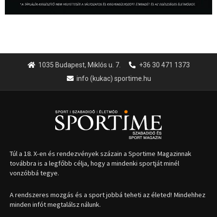
Túl a 18. X-en és rendezvények százain a Sportime Magazinnak
továbbra is a legfőbb célja, hogy a mindenki sportját minél
vonzóbbá tegye.
A rendszeres mozgás és a sport jobbá teheti az életed! Mindehhez
minden infót megtalálsz nálunk.
A legfrissebb hírek
Huszty Dániel irányítja a
magyar válogatottat a socca-
világbajnokságon
2026.08.07.
Aranyérmet nyert Szilágyi Erik