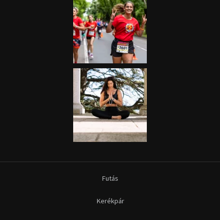
Futás
Kerékpár
Extrém Sportok
Fitnesz
Egyéb szabadidősport
Túra-Utazás
Lovassport
Közösségi sport