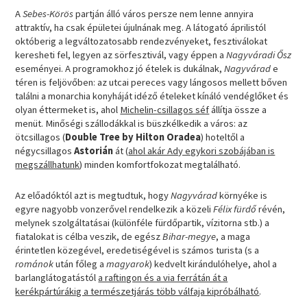
A
Sebes-Körös
partján álló város persze nem lenne annyira
attraktív, ha csak épületei újulnának meg. A látogató áprilistól
októberig a legváltozatosabb rendezvényeket, fesztiválokat
keresheti fel, legyen az sörfesztivál, vagy éppen a
Nagyváradi Ősz
eseményei. A programokhoz jó ételek is dukálnak,
Nagyvárad
e
téren is feljövőben: az utcai pereces vagy lángosos mellett bőven
találni a monarchia konyháját idéző ételeket kínáló vendéglőket és
olyan éttermeket is, ahol
Michelin-csillagos séf
állítja össze a
menüt. Minőségi szállodákkal is büszkélkedik a város: az
ötcsillagos (
Double Tree by Hilton Oradea
) hoteltől a
négycsillagos
Astorián
át (
ahol akár Ady egykori szobájában is
megszállhatunk
) minden komfortfokozat megtalálható.
Az előadóktól azt is megtudtuk, hogy
Nagyvárad
környéke is
egyre nagyobb vonzerővel rendelkezik a közeli
Félix fürdő
révén,
melynek szolgáltatásai (különféle fürdőpartik, vízitorna stb.) a
fiatalokat is célba veszik, de egész
Bihar-megye
, a maga
érintetlen közegével, eredetiségével is számos turista (s a
románok
után főleg a
magyarok
) kedvelt kirándulóhelye, ahol a
barlanglátogatástól
a raftingon és a via ferrátán át a
kerékpártúrákig a természetjárás több válfaja kipróbálható
.