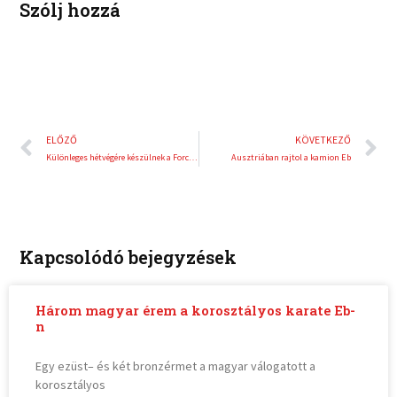
Szólj hozzá
Előző
K
ELŐZŐ
KÖVETKEZŐ
Különleges hétvégére készülnek a Force India versenyzői
Ausztriában rajtol a kamion Eb
Kapcsolódó bejegyzések
Három magyar érem a korosztályos karate Eb-
n
Egy ezüst– és két bronzérmet a magyar válogatott a
korosztályos