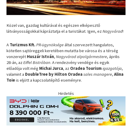
Közel van, gazdag kultúrával és egészen elképesztő
látványosságokkal kápráztatja el a turistákat. Igen, ez
Nagyvárad
!
A
Turizmus Kft.
PR-ügynöksége
által szervezett hangulatos,
kötetlen sajtóreggeli keretében mutatta be városa és a térség
vonzerejét
Huszár István
,
Nagyvárad alpolgármestere
, április
28-án, az
Eiffel Bistróban
. A rendezvény vendége és egyik
előadója volt még
Michai Jurca
, az
Oradea Tourism
igazgatója
,
valamint a
DoubleTree by Hilton Oradea
sales managere
,
Alina
Toie
is eljött a kapcsolatépítő eseményre.
Hirdetés