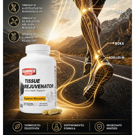
1035 Budapest, Miklós u. 7.
+36 30 471 1373
info (kukac) sportime.hu