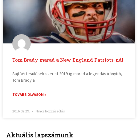
Tom Brady marad a New England Patriots-nál
Sajtóértesülések szerint 2019-ig marad a legendás irányító,
Tom Brady a
TOVÁBB OLVASOM »
2016.02.29.
Nincs hozzászólás
Aktuális lapszámunk