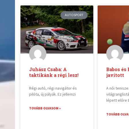
AUTOSPORT
Juhász Csaba: A
Babos és 
taktikánk a régi lesz!
javított
Régi autó, régi navigátor és
A női tenisz
pilóta, új pályák. Ez jellemzi
világranglist
lépett előre
TOVÁBB OLVASOM »
TOVÁBB OLVA