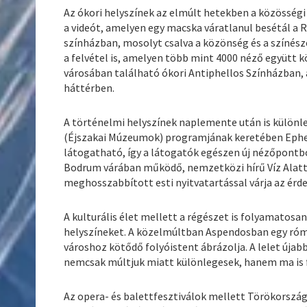
Az ókori helyszínek az elmúlt hetekben a közösségi 
a videót, amelyen egy macska váratlanul besétál a R
színházban, mosolyt csalva a közönség és a színés
a felvétel is, amelyen több mint 4000 néző együtt 
városában található ókori Antiphellos Színházban,
háttérben.
A történelmi helyszínek naplemente után is különl
(Éjszakai Múzeumok) programjának keretében Ephesz
látogatható, így a látogatók egészen új nézőpontbó
Bodrum várában működő, nemzetközi hírű Víz Alatt
meghosszabbított esti nyitvatartással várja az érd
A kulturális élet mellett a régészet is folyamatosa
helyszíneket. A közelmúltban Aspendosban egy róma
városhoz kötődő folyóistent ábrázolja. A lelet újab
nemcsak múltjuk miatt különlegesek, hanem ma is 
Az opera- és balettfesztiválok mellett Törökország