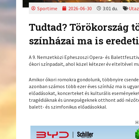
Sportime
2026-06-30
3:01 du.
Utaz
Tudtad? Törökország tö
színházai ma is eredeti
A 9. Nemzetközi Epheszoszi Opera- és Balettfesztiv
ókori színpadait, ahol közel kétezer év elteltével m
Amikor ókori romokra gondolunk, többnyire csende
azonban számos több ezer éves színház ma is ugyana
előadásokat, koncerteket és kulturális eseményeke
tragédiáknak és ünnepségeknek otthont adó nézőt
balett- és szimfonikus előadásokkal.
H