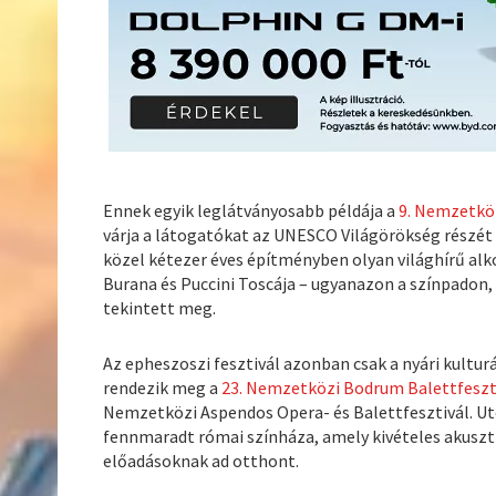
Ennek egyik leglátványosabb példája a
9. Nemzetköz
várja a látogatókat az UNESCO Világörökség részé
közel kétezer éves építményben olyan világhírű al
Burana és Puccini Toscája – ugyanazon a színpadon,
tekintett meg.
Az epheszoszi fesztivál azonban csak a nyári kulturá
rendezik meg a
23. Nemzetközi Bodrum Balettfeszt
Nemzetközi Aspendos Opera- és Balettfesztivál. Utó
fennmaradt római színháza, amely kivételes akuszt
előadásoknak ad otthont.