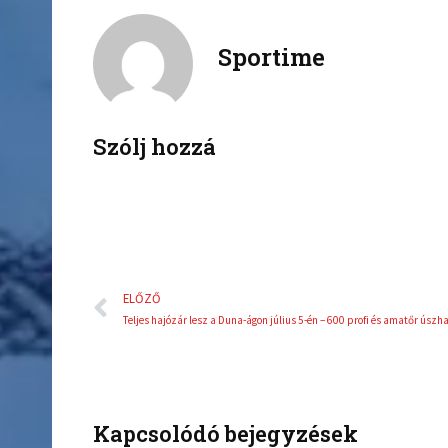
a
w
c
i
Sportime
e
t
b
t
o
e
o
r
k
Szólj hozzá
Előző
ELŐZŐ
Kapcsolódó bejegyzések