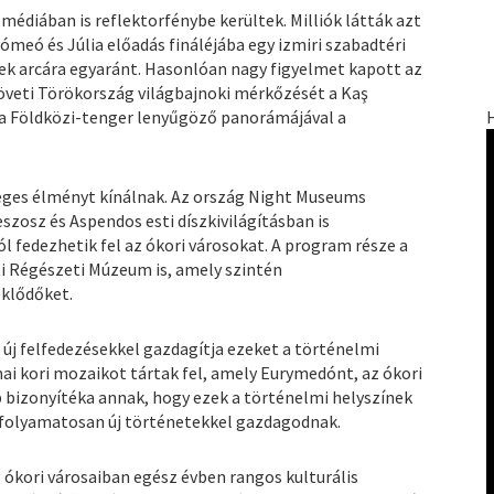
médiában is reflektorfénybe kerültek. Milliók látták azt
ómeó és Júlia előadás fináléjába egy izmiri szabadtéri
zek arcára egyaránt. Hasonlóan nagy figyelmet kapott az
követi Törökország világbajnoki mérkőzését a Kaş
 a Földközi-tenger lenyűgöző panorámájával a
eges élményt kínálnak. Az ország Night Museums
osz és Aspendos esti díszkivilágításban is
l fedezhetik fel az ókori városokat. A program része a
i Régészeti Múzeum is, amely szintén
eklődőket.
n új felfedezésekkel gazdagítja ezeket a történelmi
i kori mozaikot tártak fel, amely Eurymedónt, az ókori
b bizonyítéka annak, hogy ezek a történelmi helyszínek
folyamatosan új történetekkel gazdagodnak.
 ókori városaiban egész évben rangos kulturális