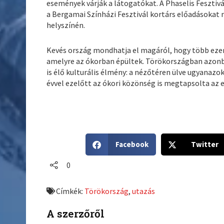
események várják a látogatókat. A Phaselis Fesztiv
a Bergamai Színházi Fesztivál kortárs előadásokat
helyszínén.
Kevés ország mondhatja el magáról, hogy több ezer 
amelyre az ókorban épültek. Törökországban azo
is élő kulturális élmény: a nézőtéren ülve ugyanazo
évvel ezelőtt az ókori közönség is megtapsolta az 
S
S
Facebook
Twitter
h
h
a
a
0
r
r
e
e
Címkék:
Törökország
,
utazás
o
o
n
n
A szerzőről
f
t