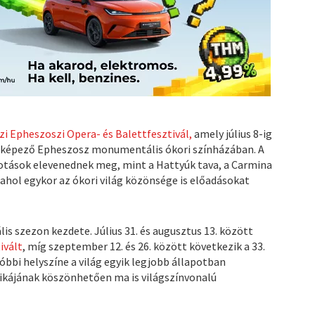
i Epheszoszi Opera- és Balettfesztivál,
amely július 8-ig
t képező Epheszosz monumentális ókori színházában. A
kotások elevenednek meg, mint a Hattyúk tava, a Carmina
 ahol egykor az ókori világ közönsége is előadásokat
lis szezon kezdete. Július 31. és augusztus 13. között
ivált
, míg szeptember 12. és 26. között következik a 33.
bbi helyszíne a világ egyik legjobb állapotban
ikájának köszönhetően ma is világszínvonalú