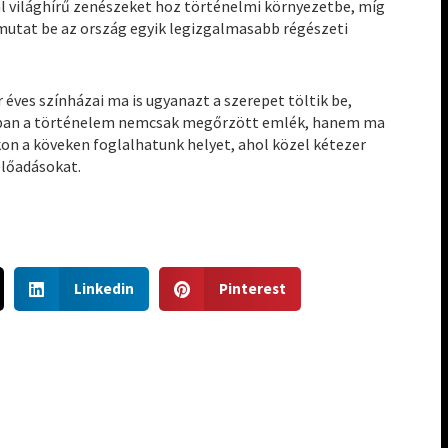
ál világhírű zenészeket hoz történelmi környezetbe, míg
 mutat be az ország egyik legizgalmasabb régészeti
éves színházai ma is ugyanazt a szerepet töltik be,
nban a történelem nemcsak megőrzött emlék, hanem ma
kon a köveken foglalhatunk helyet, ahol közel kétezer
előadásokat.
S
S
Linkedin
Pinterest
h
h
a
a
r
r
e
e
o
o
n
n
l
p