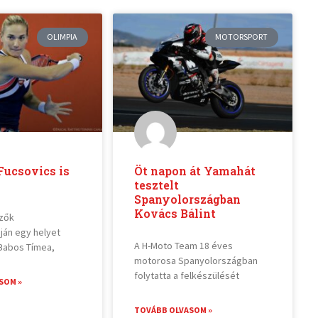
OLIMPIA
MOTORSPORT
Fucsovics is
Öt napon át Yamahát
tesztelt
Spanyolországban
Kovács Bálint
ezők
áján egy helyet
A H-Moto Team 18 éves
 Babos Tímea,
motorosa Spanyolországban
folytatta a felkészülését
SOM »
TOVÁBB OLVASOM »