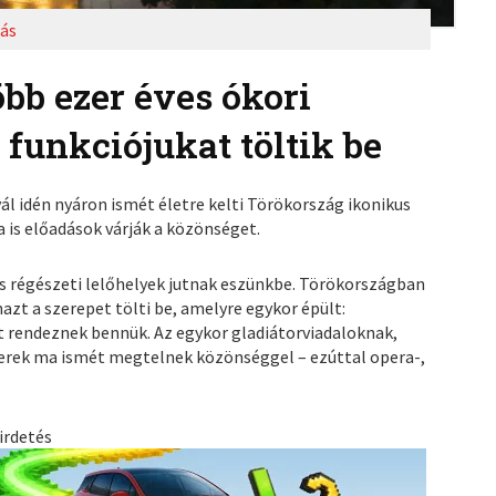
ás
bb ezer éves ókori
 funkciójukat töltik be
ál idén nyáron ismét életre kelti Törökország ikonikus
a is előadások várják a közönséget.
s régészeti lelőhelyek jutnak eszünkbe. Törökországban
zt a szerepet tölti be, amelyre egykor épült:
t rendeznek bennük. Az egykor gladiátorviadaloknak,
erek ma ismét megtelnek közönséggel – ezúttal opera-,
irdetés