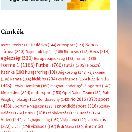
Címkék
Babos
asztalitenisz
(130)
atlétika
(144)
autosport
(123)
Tímea
(240)
Bécs
(214)
Bajnokok Ligája
(168)
Birkózás
(143)
egészség
(530)
Európabajnokság
(173)
ferrari
(139)
forma 1
(1165)
Futball
(760)
futás
(305)
Hosszú
Katinka
(186)
hungaroring
(181)
Jégkorong
(148)
kajakkenu
kézilabda
kickbox
(204)
(138)
karate
(168)
kosárlabda
(166)
(448)
Lewis Hamilton
(168)
magyar labdarúgóválogatott
(148)
Mercedes
(244)
motorsport
(153)
Opel Dakar Team
(132)
Rali
sport
rio 2016
(373)
Világbajnokság
(122)
Rendezvény
(142)
(438)
szabadidősport
(316)
Sportime Magazin
(128)
Szalay
tenisz
(416)
Balázs
(126)
táplálkozás
(155)
utazás
(126)
Video
(247)
vitorlázás
világbajnokság
(162)
Világkupa
(129)
életmód
(222)
vívás
(174)
vízilabda
(197)
Érdi Mária
(130)