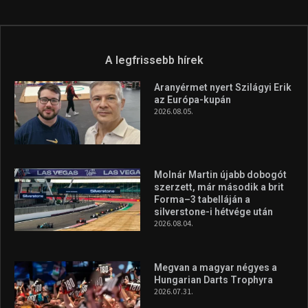
A legfrissebb hírek
Aranyérmet nyert Szilágyi Erik
az Európa-kupán
2026.08.05.
Molnár Martin újabb dobogót
szerzett, már második a brit
Forma–3 tabelláján a
silverstone-i hétvége után
2026.08.04.
Megvan a magyar négyes a
Hungarian Darts Trophyra
2026.07.31.