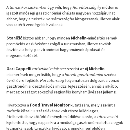
A
turisztikai szakember
úgy véli, hogy
Horvátország
íly módon is
igazolt minőségi gasztronómiai kínálata nagyban hozzájárulhat
ahhoz, hogy a turisták
Horvátországba
látogassanak, illetve akár
visszatérő vendégekké váljanak.
Staničić
biztos abban, hogy minden
Michelin
-minősítés remek
promóciós eszközként szolgál a turizmusban, illetve tovább
ösztönzi a helyi gasztronómiai hagyományok ápolását és
megismertetését.
Gari Cappelli
turisztikai miniszter
szerint az új
Michelin
-
elismerések megerősítik, hogy a
horvát gasztronómiai
szcéna
évről évre fejlődik.
Horvátország
folyamatosan dolgozik a vonzó
gasztronómiai desztinációs imidzs fejlesztésén, annál is inkább,
mert az országot sokszínű regionális konyhaművészet jellemzi.
Hivatkozva a
Food Travel Monitor
kutatására, mely szerint a
turisták
közel 93 százalékának volt része különleges,
ételhez/italhoz kötődő élményben üdülése során, a
tárcavezető
kijelentette, hogy napjainkra a minőségi gasztronómia lett az egyik
legmarkánsabb turisztikai hívószó, s ennek megfelelően