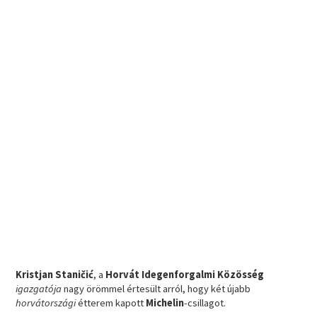
Kristjan Staničić
, a
Horvát Idegenforgalmi Közösség
igazgatója
nagy örömmel értesült arról, hogy két újabb
horvátországi
étterem kapott
Michelin
-csillagot.