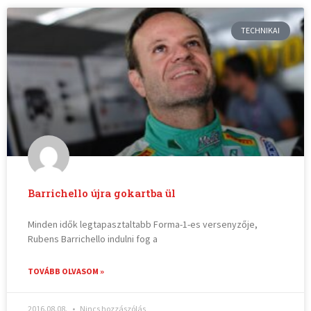
TECHNIKAI
Barrichello újra gokartba ül
Minden idők legtapasztaltabb Forma-1-es versenyzője,
Rubens Barrichello indulni fog a
TOVÁBB OLVASOM »
2016.08.08.
Nincs hozzászólás