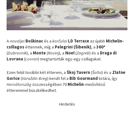
A
novaljai
Boškinac
és a
korčulai
LD Terrace
az újabb
Michelin-
csillagos
éttermek, míg a
Pelegrini (Šibenik)
, a
360º
(
Dubrovnik
), a
Monte
(
Rovinj
), a
Noel
(
Zagreb
) és a
Draga di
Lovrana
(
Lovran
) megtartották egy-egy csillagukat.
Ezen felül további két étterem, a
Škoj Tavern
(
Šolta
) és a
Zlatne
Gorice
(
Varaždin Breg
) került fel a
Bib Gourmand
listára, így
Horvátország
összességében 70
Michelin
-minősítésű
étteremmel büszkélkedhet.
Hirdetés