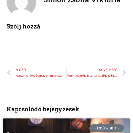
i
e
n
s
t
Szólj hozzá
Előző
K
ELŐZŐ
KÖVETKEZŐ
Magyar karatés érem az olimpiai kvalifikációs sorozatban
Megint döntőig jutott a fallabdázó Farkas Balázs
Kapcsolódó bejegyzések
KÜZDŐSPORTOK