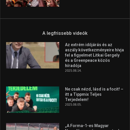
A legfrissebb videók
Az extrém időjárás és az
aszály következményeire hívja
fel a figyelmet Litkai Gergely
és a Greenpeace közös
híradója
2025.08.14.
Ne csak nézd, lásd is a focit! –
itt a Tippmix Teljes
Terjedelem!
2025.08.05.
„A Forma-1-es Magyar