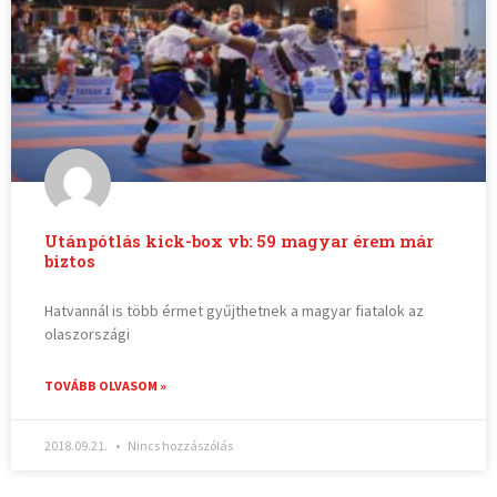
Utánpótlás kick-box vb: 59 magyar érem már
biztos
Hatvannál is több érmet gyűjthetnek a magyar fiatalok az
olaszországi
TOVÁBB OLVASOM »
2018.09.21.
Nincs hozzászólás