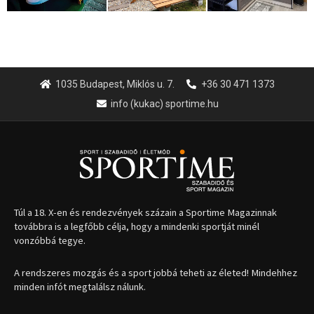
1035 Budapest, Miklós u. 7.
+36 30 471 1373
info (kukac) sportime.hu
Túl a 18. X-en és rendezvények százain a Sportime Magazinnak
továbbra is a legfőbb célja, hogy a mindenki sportját minél
vonzóbbá tegye.
A rendszeres mozgás és a sport jobbá teheti az életed! Mindehhez
minden infót megtalálsz nálunk.