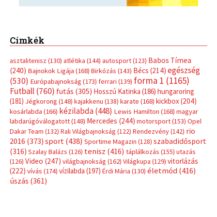
Címkék
Babos Tímea
asztalitenisz
(130)
atlétika
(144)
autosport
(123)
egészség
(240)
Bécs
(214)
Bajnokok Ligája
(168)
Birkózás
(143)
forma 1
(1165)
(530)
Európabajnokság
(173)
ferrari
(139)
Futball
(760)
futás
(305)
Hosszú Katinka
(186)
hungaroring
(181)
kickbox
(204)
Jégkorong
(148)
kajakkenu
(138)
karate
(168)
kézilabda
(448)
kosárlabda
(166)
Lewis Hamilton
(168)
magyar
Mercedes
(244)
labdarúgóválogatott
(148)
motorsport
(153)
Opel
rio
Dakar Team
(132)
Rali Világbajnokság
(122)
Rendezvény
(142)
sport
(438)
2016
(373)
szabadidősport
Sportime Magazin
(128)
(316)
tenisz
(416)
Szalay Balázs
(126)
táplálkozás
(155)
utazás
Video
(247)
vitorlázás
(126)
világbajnokság
(162)
Világkupa
(129)
életmód
(416)
(222)
vívás
(174)
vízilabda
(197)
Érdi Mária
(130)
úszás
(361)