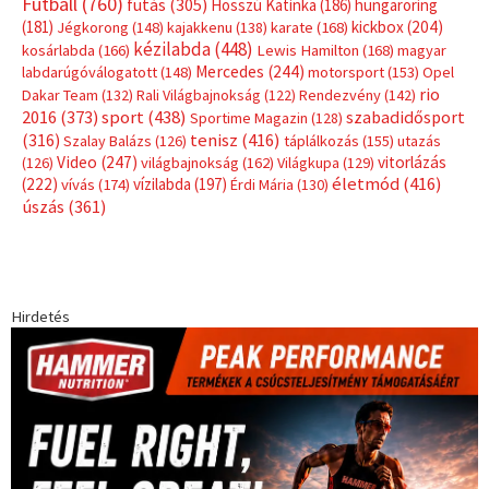
Futball
(760)
futás
(305)
Hosszú Katinka
(186)
hungaroring
(181)
kickbox
(204)
Jégkorong
(148)
kajakkenu
(138)
karate
(168)
kézilabda
(448)
kosárlabda
(166)
Lewis Hamilton
(168)
magyar
Mercedes
(244)
labdarúgóválogatott
(148)
motorsport
(153)
Opel
rio
Dakar Team
(132)
Rali Világbajnokság
(122)
Rendezvény
(142)
sport
(438)
2016
(373)
szabadidősport
Sportime Magazin
(128)
(316)
tenisz
(416)
Szalay Balázs
(126)
táplálkozás
(155)
utazás
Video
(247)
vitorlázás
(126)
világbajnokság
(162)
Világkupa
(129)
életmód
(416)
(222)
vívás
(174)
vízilabda
(197)
Érdi Mária
(130)
úszás
(361)
Hirdetés