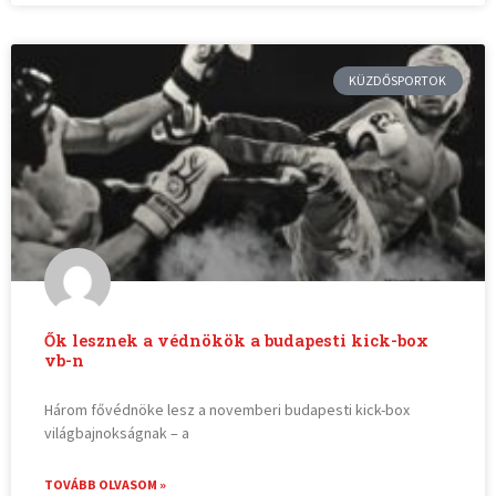
KÜZDŐSPORTOK
Ők lesznek a védnökök a budapesti kick-box
vb-n
Három fővédnöke lesz a novemberi budapesti kick-box
világbajnokságnak – a
TOVÁBB OLVASOM »