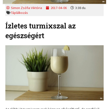
Simon Zsófia Viktória
2017-04-06
3:38 du.
Táplálkozás
Ízletes turmixszal az
egészségért