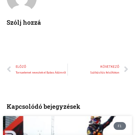
i
e
n
s
t
Szólj hozzá
Előző
K
ELŐZŐ
KÖVETKEZŐ
Tornaelemet neveztek el Babos Ádámról
Szálkásítás felsőfokon
Kapcsolódó bejegyzések
F1