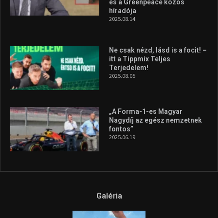
és a Greenpeace közös
híradója
2025.08.14.
Ne csak nézd, lásd is a focit! –
itt a Tippmix Teljes
Terjedelem!
2025.08.05.
„A Forma-1-es Magyar
Nagydíj az egész nemzetnek
fontos”
2025.06.19.
Galéria