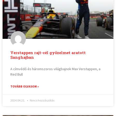
Verstappen rajt-cél győzelmet aratott
Sanghajban
A címvédő és háromszoros világbajnok Max Verstappen, a
Red Bull
TOVÁBB OLVASOM »
2024.04.21.
Nincs hozzászólás