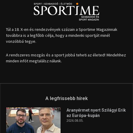
Túl a 18. X-en és rendezvények százain a Sportime Magazinnak
továbbra is a legfőbb célja, hogy a mindenki sportját minél
vonzóbbá tegye.
A rendszeres mozgás és a sport jobbá teheti az életed! Mindehhez
minden infót megtalálsz nálunk.
A legfrissebb hírek
Aranyérmet nyert Szilágyi Erik
az Európa-kupán
2026.08.05.