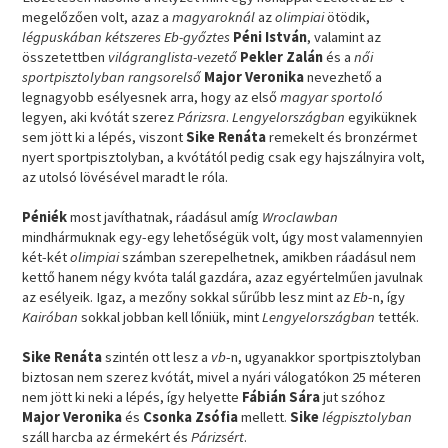
megelőzően volt, azaz a
magyaroknál
az
olimpiai
ötödik,
légpuskában kétszeres Eb-győztes
Péni István
, valamint az
összetettben
világranglista-vezető
Pekler Zalán
és a
női
sportpisztolyban rangsorelső
Major Veronika
nevezhető a
legnagyobb esélyesnek arra, hogy az első
magyar sportoló
legyen, aki kvótát szerez
Párizsra
.
Lengyelországban
egyiküknek
sem jött ki a lépés, viszont
Sike Renáta
remekelt és bronzérmet
nyert sportpisztolyban, a kvótától pedig csak egy hajszálnyira volt,
az utolsó lövésével maradt le róla.
Péniék
most javíthatnak, ráadásul amíg
Wroclawban
mindhármuknak egy-egy lehetőségük volt, úgy most valamennyien
két-két
olimpiai
számban szerepelhetnek, amikben ráadásul nem
kettő hanem négy kvóta talál gazdára, azaz egyértelműen javulnak
az esélyeik. Igaz, a mezőny sokkal sűrűbb lesz mint az
Eb
-n, így
Kairóban
sokkal jobban kell lőniük, mint
Lengyelországban
tették.
Sike Renáta
szintén ott lesz a
vb
-n, ugyanakkor sportpisztolyban
biztosan nem szerez kvótát, mivel a nyári válogatókon 25 méteren
nem jött ki neki a lépés, így helyette
Fábián Sára
jut szóhoz
Major Veronika
és
Csonka Zsófia
mellett.
Sike
légpisztolyban
száll harcba az érmekért és
Párizsért
.