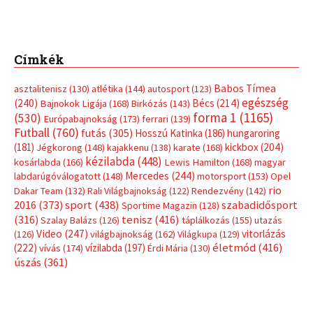
Címkék
Babos Tímea
asztalitenisz
(130)
atlétika
(144)
autosport
(123)
egészség
(240)
Bécs
(214)
Bajnokok Ligája
(168)
Birkózás
(143)
forma 1
(1165)
(530)
Európabajnokság
(173)
ferrari
(139)
Futball
(760)
futás
(305)
Hosszú Katinka
(186)
hungaroring
(181)
kickbox
(204)
Jégkorong
(148)
kajakkenu
(138)
karate
(168)
kézilabda
(448)
kosárlabda
(166)
Lewis Hamilton
(168)
magyar
Mercedes
(244)
labdarúgóválogatott
(148)
motorsport
(153)
Opel
rio
Dakar Team
(132)
Rali Világbajnokság
(122)
Rendezvény
(142)
sport
(438)
2016
(373)
szabadidősport
Sportime Magazin
(128)
(316)
tenisz
(416)
Szalay Balázs
(126)
táplálkozás
(155)
utazás
Video
(247)
vitorlázás
(126)
világbajnokság
(162)
Világkupa
(129)
életmód
(416)
(222)
vívás
(174)
vízilabda
(197)
Érdi Mária
(130)
úszás
(361)