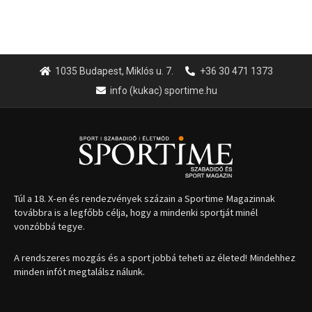
1035 Budapest, Miklós u. 7.
+36 30 471 1373
info (kukac) sportime.hu
Túl a 18. X-en és rendezvények százain a Sportime Magazinnak
továbbra is a legfőbb célja, hogy a mindenki sportját minél
vonzóbbá tegye.
A rendszeres mozgás és a sport jobbá teheti az életed! Mindehhez
minden infót megtalálsz nálunk.