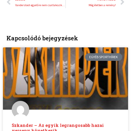
Vandersloot egyelőre nem csatlakozik a Sopron Baskethez
Még életben a remény!
Kapcsolódó bejegyzések
EGYÉB SPORTHÍREK
Szkander – Az egyik legrangosabb hazai
verseny következik