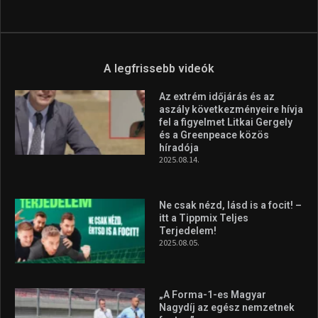
A legfrissebb videók
Az extrém időjárás és az
aszály következményeire hívja
fel a figyelmet Litkai Gergely
és a Greenpeace közös
híradója
2025.08.14.
Ne csak nézd, lásd is a focit! –
itt a Tippmix Teljes
Terjedelem!
2025.08.05.
„A Forma-1-es Magyar
Nagydíj az egész nemzetnek