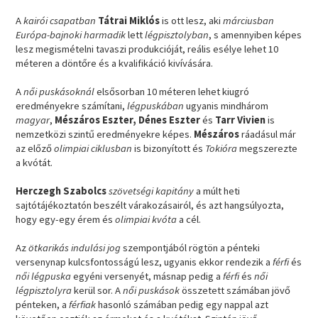
A
kairói csapatban
Tátrai Miklós
is ott lesz, aki
márciusban
Európa-bajnoki harmadik
lett
légpisztolyban
, s amennyiben képes
lesz megismételni tavaszi produkcióját, reális esélye lehet 10
méteren a döntőre és a kvalifikáció kivívására.
A
női puskásoknál
elsősorban 10 méteren lehet kiugró
eredményekre számítani,
légpuskában
ugyanis mindhárom
magyar
,
Mészáros Eszter, Dénes Eszter
és
Tarr Vivien
is
nemzetközi szintű eredményekre képes.
Mészáros
ráadásul már
az előző
olimpiai ciklusban
is bizonyított és
Tokióra
megszerezte
a kvótát.
Herczegh Szabolcs
szövetségi kapitány
a múlt heti
sajtótájékoztatón beszélt várakozásairól, és azt hangsúlyozta,
hogy egy-egy érem és
olimpiai kvóta
a cél.
Az
ötkarikás indulási jog
szempontjából rögtön a pénteki
versenynap kulcsfontosságú lesz, ugyanis ekkor rendezik a
férfi
és
női légpuska
egyéni versenyét, másnap pedig a
férfi
és
női
légpisztolyra
kerül sor. A
női puskások
összetett számában jövő
pénteken, a
férfiak
hasonló számában pedig egy nappal azt