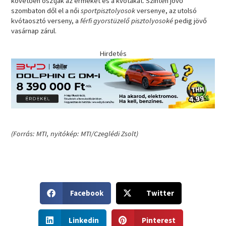
követően osztják az érmeket és a kvótákat. Szintén jövő
szombaton dől el a női
sportpisztolyosok
versenye, az utolsó
kvótaosztó verseny, a
férfi gyorstüzelő pisztolyosoké
pedig jövő
vasárnap zárul.
Hirdetés
(Forrás: MTI, nyitókép: MTI/Czeglédi Zsolt)
S
S
Facebook
Twitter
h
h
a
a
S
S
r
r
Linkedin
Pinterest
h
h