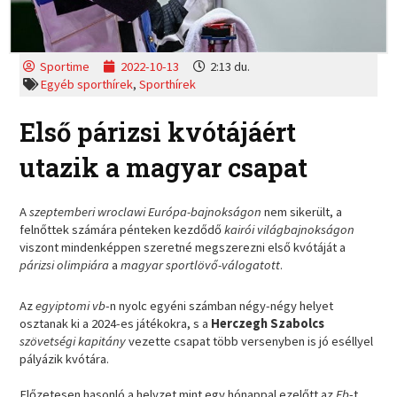
Sportime
2022-10-13
2:13 du.
Egyéb sporthírek
,
Sporthírek
Első párizsi kvótájáért
utazik a magyar csapat
A
szeptemberi wroclawi Európa-bajnokságon
nem sikerült, a
felnőttek számára pénteken kezdődő
kairói világbajnokságon
viszont mindenképpen szeretné megszerezni első kvótáját a
párizsi olimpiára
a
magyar sportlövő-válogatott
.
Az
egyiptomi vb
-n nyolc egyéni számban négy-négy helyet
osztanak ki a 2024-es játékokra, s a
Herczegh Szabolcs
szövetségi kapitány
vezette csapat több versenyben is jó eséllyel
pályázik kvótára.
Előzetesen hasonló a helyzet mint egy hónappal ezelőtt az
Eb
-t