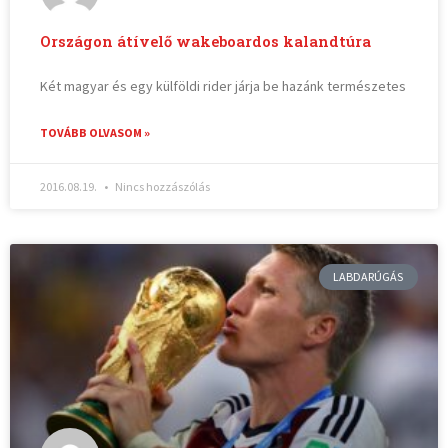
Országon átívelő wakeboardos kalandtúra
Két magyar és egy külföldi rider járja be hazánk természetes
TOVÁBB OLVASOM »
2016.08.19.
Nincs hozzászólás
LABDARÚGÁS