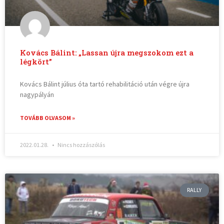
Kovács Bálint: „Lassan újra megszokom ezt a
légkört”
Kovács Bálint július óta tartó rehabilitáció után végre újra
nagypályán
TOVÁBB OLVASOM »
2022.01.28.
Nincs hozzászólás
RALLY