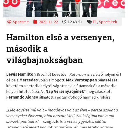
Sportime
2021-11-22
12:48 du.
F1
,
Sporthírek
Hamilton első a versenyen,
második a
világbajnokságban
Lewis Hamilton
Brazíliát
követően
Katarban
is az első helyen ért
célba a
Mercedes
volánja mögött.
Max Verstappen
büntetését
követően a hetedik helyről vágott neki a futamnak és a második
helyen futott célba. A „
Nap Versenyzőjének
” megválasztott
Fernando Alonso
állhatott a
katari dobogó
harmadik fokára.
„Elég egyértelmű volt – magányos volt az élen – persze azokat a
versenyeket élvezem, ahol harcolni kell. Szükségünk van a ma
szerzett pontokra.”
– szögezte le a
versenygyőztes pilóta
.
„Nagyon elégedett vagyok az autóval, én meg fittebb vagyok,