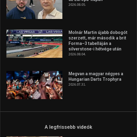
vonzóbbá tegye.
A rendszeres mozgás és a sport jobbá teheti az életed! Mindehhez
minden infót megtalálsz nálunk.
A legfrissebb hírek
Aranyérmet nyert Szilágyi Erik
az Európa-kupán
2026.08.05.
Molnár Martin újabb dobogót
szerzett, már második a brit
Forma–3 tabelláján a
silverstone-i hétvége után