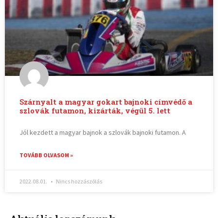
Szárnyalt a magyar gokart bajnoki címvédő a
szlovák futamon, kizárták, végül 5. lett
Jól kezdett a magyar bajnok a szlovák bajnoki futamon. A
TOVÁBB OLVASOM »
2022.08.01.
Nincs hozzászólás