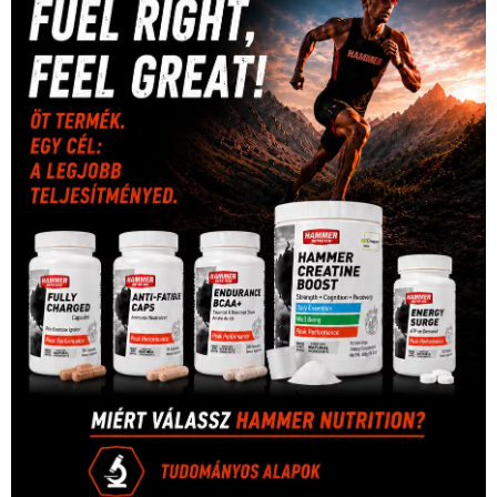
(316)
tenisz
(416)
Szalay Balázs
(126)
táplálkozás
(155)
utazás
Video
(247)
vitorlázás
(126)
világbajnokság
(162)
Világkupa
(129)
életmód
(416)
(222)
vívás
(174)
vízilabda
(197)
Érdi Mária
(130)
úszás
(361)
Hirdetés