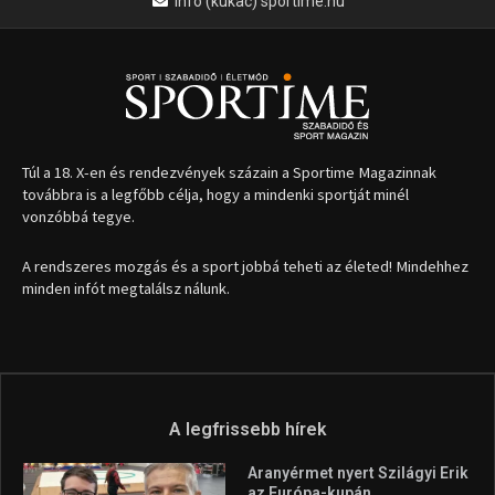
1035 Budapest, Miklós u. 7.
+36 30 471 1373
info (kukac) sportime.hu
Túl a 18. X-en és rendezvények százain a Sportime Magazinnak
továbbra is a legfőbb célja, hogy a mindenki sportját minél