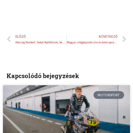
Előző
K
ELŐZŐ
KÖVETKEZŐ
Herczig Norbert: Sokat fejlődtünk, beautóztunk a legjobbak közé
Magyar világbajnoki cím és érem para-karatéban
Kapcsolódó bejegyzések
MOTORSPORT