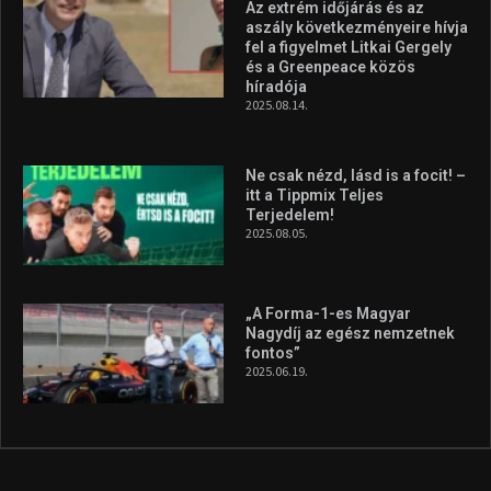
2026.08.04.
Megvan a magyar négyes a
Hungarian Darts Trophyra
2026.07.31.
A legfrissebb videók
Az extrém időjárás és az
aszály következményeire hívja
fel a figyelmet Litkai Gergely
és a Greenpeace közös
híradója
2025.08.14.
Ne csak nézd, lásd is a focit! –