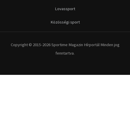
Futás
Kerékpár
Extrém Sportok
Fitnesz
Egyéb szabadidősport
Túra-Utazás
Lovassport
Közösségi sport
Copyright © 2015-2026 Sportime Magazin Hírportál Minden jog