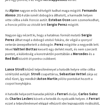
Az
Alpine
nagyon erős hétvégét tudhat maga mögött.
Fernando
Alonso
2014 után ismét dobogóra állhatott, a harmadik helyen
vitte célba a kék
francia
autót.
Esteban Ocon
sem szomorkodhat,
a
francia pilóta
az
ötödik
lett
Sergio Perez
mögött.
Nagyon úgy nézett ki, hogy a hatalmas formát mutató
Sergio
Perez
állhat majd a dobogó utolsó fokára, de végül a
spanyol
veterán ünnepelhetett a dobogón.
Perez
mögötte a negyedik lett.
Mivel
Valtteri Bottas
kiesett egy defekt miatt, és nem szerzett
pontot, a különbség a konstruktőri ponttáblán a
Mercedes
és a
Red Bull
között öt pontra csökkent.
Lance Stroll
kitűnő teljesítménnyel a hatodik helyre vitte célba
sötétzöld autóját.
Stroll
csapattársa,
Sebastian Vettel
zárja az
első tízet, így mindkét
Aston Martin
pilóta
pontokat hozott a
csapat
konyhájára.
A hatodik helyezett kanadai pilótát a
Ferrari
duója
,
Carlos Sainz
és
Charles Leclerc
követi a hetedik és nyolcadik helyen. A
Ferrari
ezzel a teljesítménnyel eléggé elhúzott idei legnagyobb riválisától,