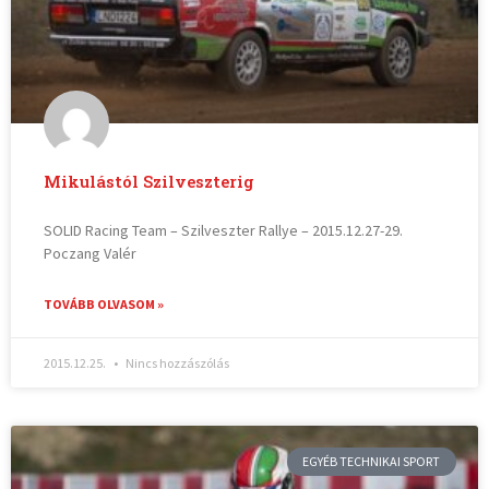
Mikulástól Szilveszterig
SOLID Racing Team – Szilveszter Rallye – 2015.12.27-29.
Poczang Valér
TOVÁBB OLVASOM »
2015.12.25.
Nincs hozzászólás
EGYÉB TECHNIKAI SPORT