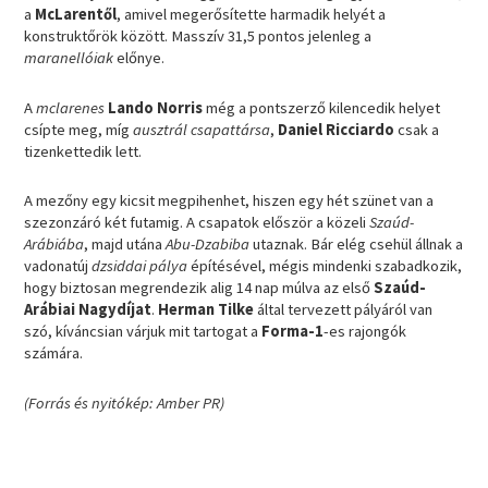
a
McLarentől
, amivel megerősítette harmadik helyét a
konstruktőrök között. Masszív 31,5 pontos jelenleg a
maranellóiak
előnye.
A
mclarenes
Lando Norris
még a pontszerző kilencedik helyet
csípte meg, míg
ausztrál csapattársa
,
Daniel Ricciardo
csak a
tizenkettedik lett.
A mezőny egy kicsit megpihenhet, hiszen egy hét szünet van a
szezonzáró két futamig. A csapatok először a közeli
Szaúd-
Arábiába
, majd utána
Abu-Dzabiba
utaznak. Bár elég csehül állnak a
vadonatúj
dzsiddai pálya
építésével, mégis mindenki szabadkozik,
hogy biztosan megrendezik alig 14 nap múlva az első
Szaúd-
Arábiai Nagydíjat
.
Herman Tilke
által tervezett pályáról van
szó, kíváncsian várjuk mit tartogat a
Forma-1
-es rajongók
számára.
(Forrás és nyitókép: Amber PR)