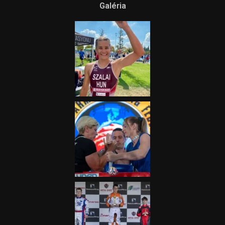
itt a Tippmix Teljes
Terjedelem!
2025.08.05.
„A Forma-1-es Magyar
Nagydíj az egész nemzetnek
fontos”
2025.06.19.
Galéria