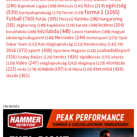
Címkék
Babos Tímea
asztalitenisz
(130)
atlétika
(144)
autosport
(123)
egészség
(240)
Bécs
(214)
Bajnokok Ligája
(168)
Birkózás
(143)
forma 1
(1165)
(530)
Európabajnokság
(173)
ferrari
(139)
Futball
(760)
futás
(305)
Hosszú Katinka
(186)
hungaroring
(181)
kickbox
(204)
Jégkorong
(148)
kajakkenu
(138)
karate
(168)
kézilabda
(448)
kosárlabda
(166)
Lewis Hamilton
(168)
magyar
Mercedes
(244)
labdarúgóválogatott
(148)
motorsport
(153)
Opel
rio
Dakar Team
(132)
Rali Világbajnokság
(122)
Rendezvény
(142)
sport
(438)
2016
(373)
szabadidősport
Sportime Magazin
(128)