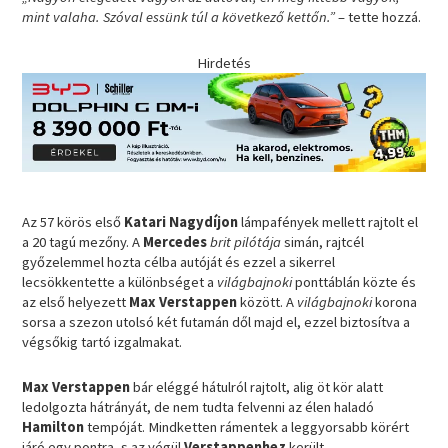
mint valaha. Szóval essünk túl a következő kettőn.”
– tette hozzá.
Hirdetés
Az 57 körös első
Katari Nagydíjon
lámpafények mellett rajtolt el
a 20 tagú mezőny. A
Mercedes
brit pilótája
simán, rajtcél
győzelemmel hozta célba autóját és ezzel a sikerrel
lecsökkentette a különbséget a
világbajnoki
ponttáblán közte és
az első helyezett
Max Verstappen
között. A
világbajnoki
korona
sorsa a szezon utolsó két futamán dől majd el, ezzel biztosítva a
végsőkig tartó izgalmakat.
Max Verstappen
bár eléggé hátulról rajtolt, alig öt kör alatt
ledolgozta hátrányát, de nem tudta felvenni az élen haladó
Hamilton
tempóját. Mindketten rámentek a leggyorsabb körért
járó egy pontra, s az végül
Verstappenhez
került.