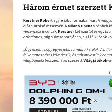
Három érmet szerzett 
Kerstner Róbert
egyre jobb formában van. A
magya
előtti utolsó versenyén. A
Milano Openen
többek k
versenyzők
indultak,
Kerstner
két
ezüstöt
és egy
bro
ezüstérmes
, míg súlycsoportjában, a +115 kilósok k
„
Úgy érzem, hogy egyre jobb formába kerülök. A milán
folyamatos edzés következik, és már ott leszünk hamar
világbajnoki bronzérmével
szerzett
Világjátékok
–
k
H