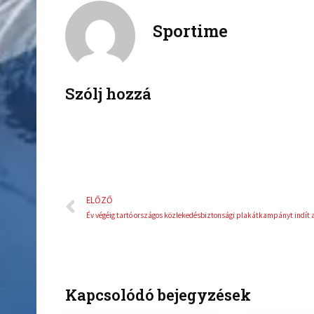
c
i
Sportime
e
t
b
t
o
e
o
r
k
Szólj hozzá
Előző
ELŐZŐ
Kapcsolódó bejegyzések