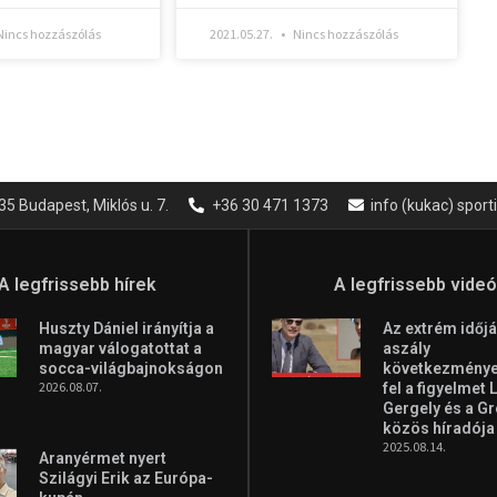
incs hozzászólás
2021.05.27.
Nincs hozzászólás
35 Budapest, Miklós u. 7.
+36 30 471 1373
info (kukac) spor
A legfrissebb hírek
A legfrissebb vide
Huszty Dániel irányítja a
Az extrém időjá
magyar válogatottat a
aszály
socca-világbajnokságon
következményei
2026.08.07.
fel a figyelmet 
Gergely és a G
közös híradója
2025.08.14.
Aranyérmet nyert
Szilágyi Erik az Európa-