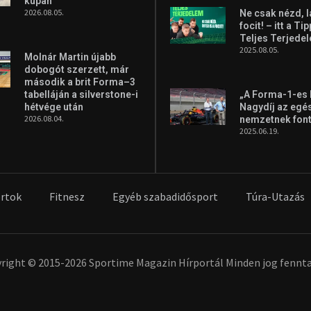
kupán
2026.08.05.
Ne csak nézd, l
focit! – itt a Ti
Teljes Terjede
2025.08.05.
Molnár Martin újabb
dobogót szerzett, már
második a brit Forma–3
tabelláján a silverstone-i
„A Forma-1-es
hétvége után
Nagydíj az egé
2026.08.04.
nemzetnek fon
2025.06.19.
rtok
Fitnesz
Egyéb szabadidősport
Túra-Utazás
right © 2015-2026 Sportime Magazin Hírportál Minden jog fennta