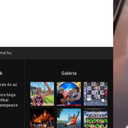
time.hu
ók
Galéria
rás és az
re hívja
Litkai
reenpeace