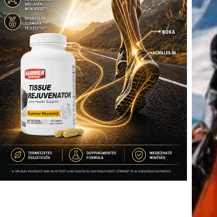
(416)
úszás
(361)
Hirdetés
tkező