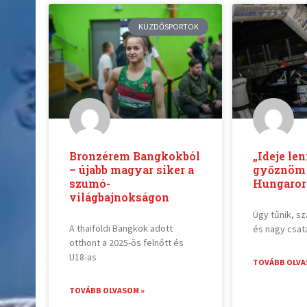
KÜZDŐSPORTOK
Bronzérem Bangkokból
„Ideje le
– újabb magyar siker a
győznöm
szumó-
Hungaror
világbajnokságon
Úgy tűnik, 
A thaiföldi Bangkok adott
és nagy csata
otthont a 2025-ös felnőtt és
U18-as
TOVÁBB OLVA
TOVÁBB OLVASOM »