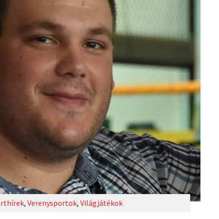
rthírek
,
Verenysportok
,
Világjátékok