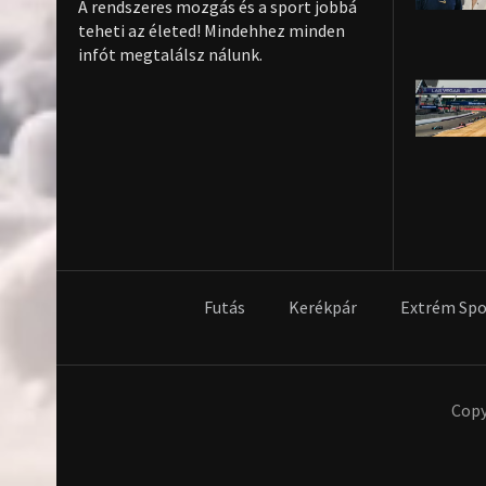
A rendszeres mozgás és a sport jobbá
teheti az életed! Mindehhez minden
infót megtalálsz nálunk.
Futás
Kerékpár
Extrém Spo
Copy