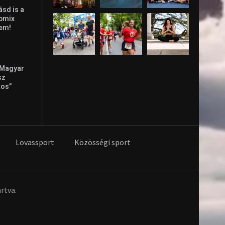
ásd is a
ppmix
lem!
 Magyar
sz
tos”
Lovassport
Közösségi sport
rtva.