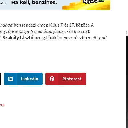
rminghamben
rendezik meg július 7. és 17. között. A
enyzője alkotja. A
szumósok
július 6-án utaznak
t
,
Szakály László
pedig bíróként vesz részt a
multisport
S
S
Linkedin
Pinterest
h
h
a
a
r
r
e
e
022
o
o
n
n
l
p
i
i