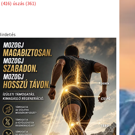
Címkék
Babos
asztalitenisz
(130)
atlétika
(144)
autosport
(123)
Tímea
(240)
Bécs
(214)
Bajnokok Ligája
(168)
Birkózás
(143)
egészség
(530)
Európabajnokság
(173)
ferrari
(139)
forma 1
(1165)
Futball
(760)
futás
(305)
Hosszú
Katinka
(186)
hungaroring
(181)
Jégkorong
(148)
kajakkenu
kézilabda
kickbox
(204)
(138)
karate
(168)
kosárlabda
(166)
(448)
Lewis Hamilton
(168)
magyar labdarúgóválogatott
(148)
Mercedes
(244)
motorsport
(153)
Opel Dakar Team
(132)
Rali
sport
rio 2016
(373)
Világbajnokság
(122)
Rendezvény
(142)
(438)
szabadidősport
(316)
Sportime Magazin
(128)
Szalay
tenisz
(416)
Balázs
(126)
táplálkozás
(155)
utazás
(126)
Video
(247)
vitorlázás
világbajnokság
(162)
Világkupa
(129)
életmód
(222)
vívás
(174)
vízilabda
(197)
Érdi Mária
(130)