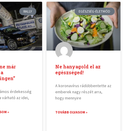
RALLY
EGÉSZSÉG-ÉLETMÓD
nne már
Ne hanyagold el az
 a
egészséged!
ingen”
A koronavírus rádöbbentette az
számos érdekesség
emberek nagy részét arra,
 várható az idei,
hogy mennyire
SOM »
TOVÁBB OLVASOM »