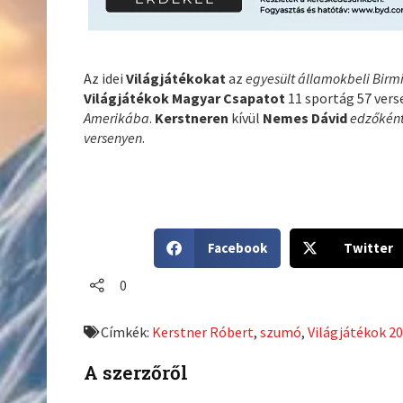
Az idei
Világjátékokat
az
egyesült államokbeli Bi
Világjátékok Magyar Csapatot
11 sportág 57 vers
Amerikába
.
Kerstneren
kívül
Nemes Dávid
edzőkén
versenyen
.
S
S
Facebook
Twitter
h
h
a
a
0
r
r
e
e
Címkék:
Kerstner Róbert
,
szumó
,
Világjátékok 2
o
o
n
n
A szerzőről
f
t
a
w