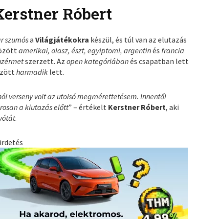
Kerstner Róbert
r szumós
a
Világjátékokra
készül, és túl van az elutazás
özött
amerikai, olasz, észt, egyiptomi, argentin
és
francia
nzérmet
szerzett. Az
open kategóriában
és csapatban lett
özött
harmadik
lett.
ói verseny volt az utolsó megmérettetésem. Innentől
osan a kiutazás előtt
” – értékelt
Kerstner Róbert
, aki
vótát
.
irdetés