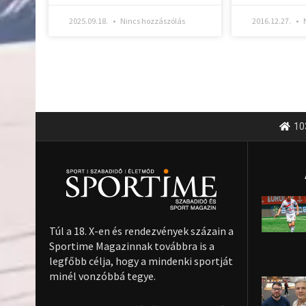
2025.09.18.
Nincs hozzászólás
2016.12.27.
N
10
Túl a 18. X-en és rendezvények százain a
Sportime Magazinnak továbbra is a
legfőbb célja, hogy a mindenki sportját
minél vonzóbbá tegye.