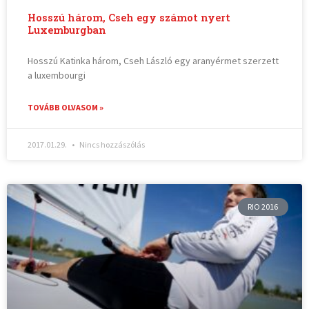
Hosszú három, Cseh egy számot nyert
Luxemburgban
Hosszú Katinka három, Cseh László egy aranyérmet szerzett
a luxembourgi
TOVÁBB OLVASOM »
2017.01.29.
Nincs hozzászólás
RIO 2016