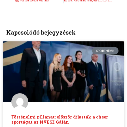
Egy hosszú szezon lezárása
Teqball: Három aranyat, egy ezüstöt és egy bronzot gyűjtöttek a fiatalok Pozsonyban
Kapcsolódó bejegyzések
SPORTHÍREK
Történelmi pillanat: először díjazták a cheer
sportágat az NVESZ Gálán