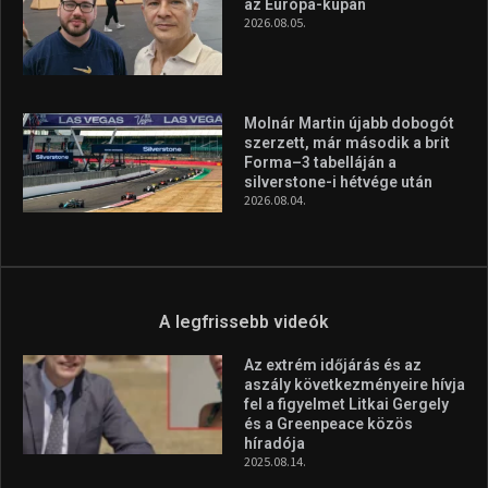
A legfrissebb hírek
Huszty Dániel irányítja a
magyar válogatottat a socca-
világbajnokságon
2026.08.07.
Aranyérmet nyert Szilágyi Erik
az Európa-kupán
2026.08.05.
Molnár Martin újabb dobogót
szerzett, már második a brit
Forma–3 tabelláján a
silverstone-i hétvége után