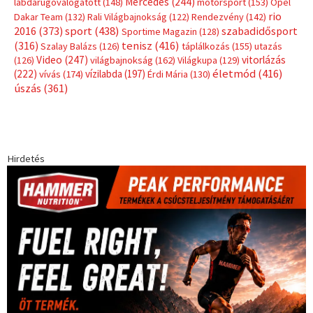
Címkék
Babos Tímea
asztalitenisz
(130)
atlétika
(144)
autosport
(123)
egészség
(240)
Bécs
(214)
Bajnokok Ligája
(168)
Birkózás
(143)
forma 1
(1165)
(530)
Európabajnokság
(173)
ferrari
(139)
Futball
(760)
futás
(305)
Hosszú Katinka
(186)
hungaroring
(181)
kickbox
(204)
Jégkorong
(148)
kajakkenu
(138)
karate
(168)
kézilabda
(448)
kosárlabda
(166)
Lewis Hamilton
(168)
magyar
Mercedes
(244)
labdarúgóválogatott
(148)
motorsport
(153)
Opel
rio
Dakar Team
(132)
Rali Világbajnokság
(122)
Rendezvény
(142)
sport
(438)
2016
(373)
szabadidősport
Sportime Magazin
(128)
(316)
tenisz
(416)
Szalay Balázs
(126)
táplálkozás
(155)
utazás
Video
(247)
vitorlázás
(126)
világbajnokság
(162)
Világkupa
(129)
életmód
(416)
(222)
vívás
(174)
vízilabda
(197)
Érdi Mária
(130)
úszás
(361)