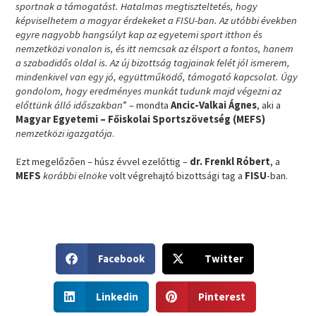
sportnak a támogatást. Hatalmas megtiszteltetés, hogy
képviselhetem a magyar érdekeket a FISU-ban. Az utóbbi években
egyre nagyobb hangsúlyt kap az egyetemi sport itthon és
nemzetközi vonalon is, és itt nemcsak az élsport a fontos, hanem
a szabadidős oldal is. Az új bizottság tagjainak felét jól ismerem,
mindenkivel van egy jó, együttműködő, támogató kapcsolat. Úgy
gondolom, hogy eredményes munkát tudunk majd végezni az
előttünk álló időszakban
” – mondta
Ancic-Valkai Ágnes
, aki a
Magyar Egyetemi – Főiskolai Sportszövetség (MEFS)
nemzetközi igazgatója
.
Ezt megelőzően – húsz évvel ezelőttig –
dr. Frenkl Róbert
, a
MEFS
korábbi elnöke
volt végrehajtó bizottsági tag a
FISU
-ban.
S
S
Facebook
Twitter
h
h
a
a
S
S
r
r
Linkedin
Pinterest
h
h
e
e
a
a