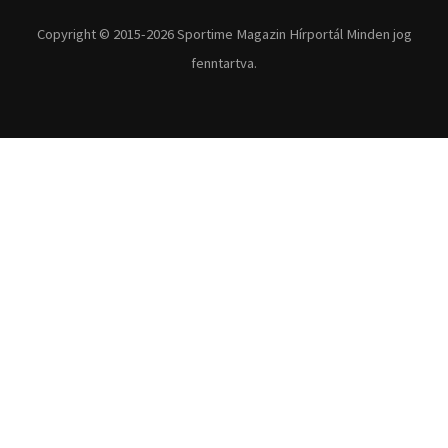
Fitnesz
Egyéb szabadidősport
Túra-Utazás
Lovassport
Közösségi sport
Copyright © 2015-2026 Sportime Magazin Hírportál Minden jog
fenntartva.