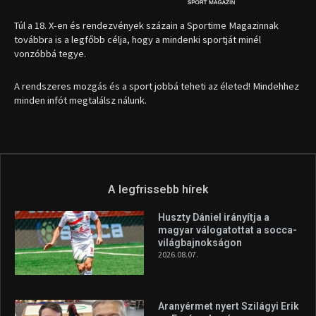
1035 Budapest, Miklós u. 7.
+36 30 471 1373
info (kukac) sportime.hu
Túl a 18. X-en és rendezvények százain a Sportime Magazinnak
továbbra is a legfőbb célja, hogy a mindenki sportját minél
vonzóbbá tegye.
A rendszeres mozgás és a sport jobbá teheti az életed! Mindehhez
minden infót megtalálsz nálunk.