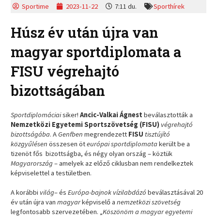
Sportime
2023-11-22
7:11 du.
Sporthírek
Húsz év után újra van
magyar sportdiplomata a
FISU végrehajtó
bizottságában
Sportdiplomáciai
siker!
Ancic-Valkai Ágnest
beválasztották a
Nemzetközi Egyetemi Sportszövetség (FISU)
végrehajtó
bizottságába
. A
Genfben
megrendezett
FISU
tisztújító
közgyűlésen
összesen öt
európai sportdiplomata
került be a
tizenöt fős bizottságba, és négy olyan ország – köztük
Magyarország
– amelyek az előző ciklusban nem rendelkeztek
képviselettel a testületben.
A korábbi
világ
– és
Európa-bajnok vízilabdázó
beválasztásával 20
év után újra van
magyar
képviselő a
nemzetközi szövetség
legfontosabb szervezetében. „
Köszönöm a magyar egyetemi