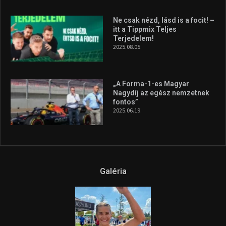
2026.08.04.
A legfrissebb videók
Az extrém időjárás és az
aszály következményeire hívja
fel a figyelmet Litkai Gergely
és a Greenpeace közös
híradója
2025.08.14.
Ne csak nézd, lásd is a focit! –
itt a Tippmix Teljes
Terjedelem!
2025.08.05.
„A Forma-1-es Magyar