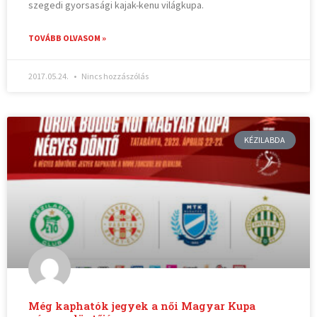
szegedi gyorsasági kajak-kenu világkupa.
TOVÁBB OLVASOM »
2017.05.24.
Nincs hozzászólás
KÉZILABDA
Még kaphatók jegyek a női Magyar Kupa