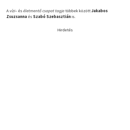
A
vízi
– és
életmentő csapat tagja
többek között
Jakabos
Zsuzsanna
és
Szabó Szebasztián
is.
Hirdetés