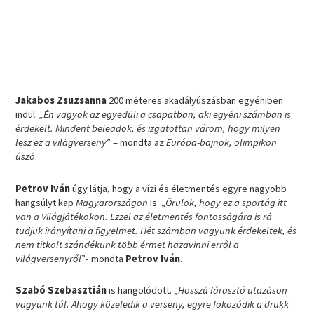
Jakabos Zsuzsanna
200 méteres akadályúszásban egyéniben
indul.
„Én vagyok az egyedüli a csapatban, aki egyéni számban is
érdekelt. Mindent beleadok, és izgatottan várom, hogy milyen
lesz ez a világverseny
” – mondta az
Európa-bajnok, olimpikon
úszó
.
Petrov Iván
úgy látja, hogy a vízi és életmentés egyre nagyobb
hangsúlyt kap
Magyarországon
is. „
Örülök, hogy ez a sportág itt
van a Világjátékokon. Ezzel az életmentés fontosságára is rá
tudjuk irányítani a figyelmet. Hét számban vagyunk érdekeltek, és
nem titkolt szándékunk több érmet hazavinni erről a
világversenyről
”- mondta
Petrov Iván
.
Szabó Szebasztián
is hangolódott. „
Hosszú fárasztó utazáson
vagyunk túl. Ahogy közeledik a verseny, egyre fokozódik a drukk