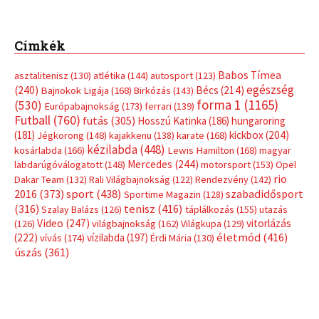
Címkék
Babos Tímea
asztalitenisz
(130)
atlétika
(144)
autosport
(123)
egészség
(240)
Bécs
(214)
Bajnokok Ligája
(168)
Birkózás
(143)
forma 1
(1165)
(530)
Európabajnokság
(173)
ferrari
(139)
Futball
(760)
futás
(305)
Hosszú Katinka
(186)
hungaroring
(181)
kickbox
(204)
Jégkorong
(148)
kajakkenu
(138)
karate
(168)
kézilabda
(448)
kosárlabda
(166)
Lewis Hamilton
(168)
magyar
Mercedes
(244)
labdarúgóválogatott
(148)
motorsport
(153)
Opel
rio
Dakar Team
(132)
Rali Világbajnokság
(122)
Rendezvény
(142)
sport
(438)
2016
(373)
szabadidősport
Sportime Magazin
(128)
(316)
tenisz
(416)
Szalay Balázs
(126)
táplálkozás
(155)
utazás
Video
(247)
vitorlázás
(126)
világbajnokság
(162)
Világkupa
(129)
életmód
(416)
(222)
vívás
(174)
vízilabda
(197)
Érdi Mária
(130)
úszás
(361)