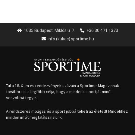
1035 Budapest, Miklós u. 7.
+36 30 471 1373
info (kukac) sportime.hu
Túl a 18. X-en és rendezvények százain a Sportime Magazinnak
továbbra is a legfőbb célja, hogy a mindenki sportját minél
vonzóbbá tegye.
A rendszeres mozgás és a sport jobbá teheti az életed! Mindehhez
minden infót megtalálsz nálunk.