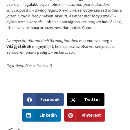
szerezni, legalább olyan nehéz, mint az
olimpiára
. „
Minden
súlycsoportban a világ legjobb nyolc versenyzője szerzett indulási
jogot. Örülök, hogy nekem sikerült, és most már fogyasztok
.” –
nyilatkozta a
karatés
. Ebben a sportágban két
magyar
induló lesz,
ott lesz az olimpiai bronzérmes Hárspataki Gábor is.
Az
egyesült államokbeli Birminghamben
ma rendezik meg a
Világjátékok
megnyitóját, holnap lesz az első versenynap, a
záróceremóniára pedig 17-én kerül sor.
(Nyitókép: Freschli József)
S
S
Facebook
Twitter
h
h
a
a
S
S
r
r
Linkedin
Pinterest
h
h
e
e
a
a
o
o
r
r