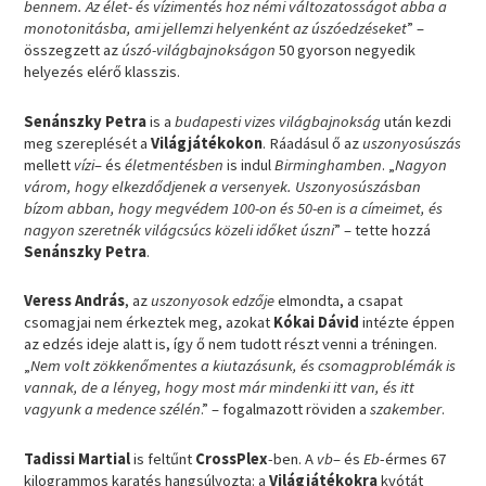
bennem. Az élet- és vízimentés hoz némi változatosságot abba a
monotonitásba, ami jellemzi helyenként az úszóedzéseket
” –
összegzett az
úszó-világbajnokságon
50 gyorson negyedik
helyezés elérő klasszis.
Senánszky Petra
is a
budapesti vizes világbajnokság
után kezdi
meg szereplését a
Világjátékokon
. Ráadásul ő az
uszonyosúszás
mellett
vízi
– és
életmentésben
is indul
Birminghamben
. „
Nagyon
várom, hogy elkezdődjenek a versenyek. Uszonyosúszásban
bízom abban, hogy megvédem 100-on és 50-en is a címeimet, és
nagyon szeretnék világcsúcs közeli időket úszni
” – tette hozzá
Senánszky Petra
.
Veress András
, az
uszonyosok edzője
elmondta, a csapat
csomagjai nem érkeztek meg, azokat
Kókai Dávid
intézte éppen
az edzés ideje alatt is, így ő nem tudott részt venni a tréningen.
„
Nem volt zökkenőmentes a kiutazásunk, és csomagproblémák is
vannak, de a lényeg, hogy most már mindenki itt van, és itt
vagyunk a medence szélén
.” – fogalmazott röviden a
szakember
.
Tadissi Martial
is feltűnt
CrossPlex
-ben. A
vb
– és
Eb
-érmes 67
kilogrammos karatés hangsúlyozta: a
Világjátékokra
kvótát