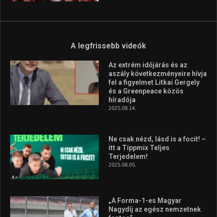
A legfrissebb videók
Az extrém időjárás és az
aszály következményeire hívja
fel a figyelmet Litkai Gergely
és a Greenpeace közös
híradója
2025.08.14.
Ne csak nézd, lásd is a focit! –
itt a Tippmix Teljes
Terjedelem!
2025.08.05.
„A Forma-1-es Magyar
Nagydíj az egész nemzetnek