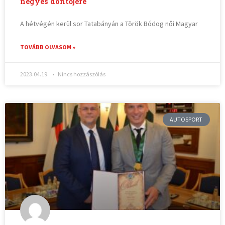
négyes döntőjére
A hétvégén kerül sor Tatabányán a Török Bódog női Magyar
TOVÁBB OLVASOM »
2023.04.19.
Nincs hozzászólás
AUTOSPORT