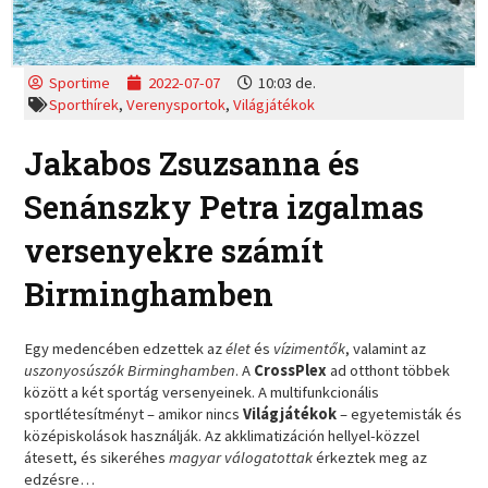
Sportime
2022-07-07
10:03 de.
Sporthírek
,
Verenysportok
,
Világjátékok
Jakabos Zsuzsanna és
Senánszky Petra izgalmas
versenyekre számít
Birminghamben
Egy medencében edzettek az
élet
és
vízimentők
, valamint az
uszonyosúszók Birminghamben
. A
CrossPlex
ad otthont többek
között a két sportág versenyeinek. A multifunkcionális
sportlétesítményt – amikor nincs
Világjátékok
– egyetemisták és
középiskolások használják. Az akklimatizáción hellyel-közzel
átesett, és sikeréhes
magyar válogatottak
érkeztek meg az
edzésre…