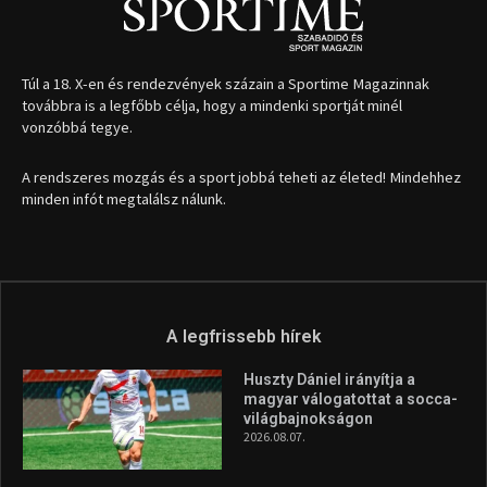
Túl a 18. X-en és rendezvények százain a Sportime Magazinnak
továbbra is a legfőbb célja, hogy a mindenki sportját minél
vonzóbbá tegye.
A rendszeres mozgás és a sport jobbá teheti az életed! Mindehhez
minden infót megtalálsz nálunk.
A legfrissebb hírek
Huszty Dániel irányítja a
magyar válogatottat a socca-
világbajnokságon
2026.08.07.