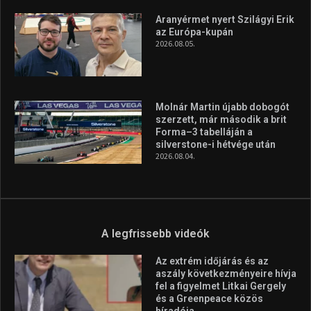
Aranyérmet nyert Szilágyi Erik
az Európa-kupán
2026.08.05.
Molnár Martin újabb dobogót
szerzett, már második a brit
Forma–3 tabelláján a
silverstone-i hétvége után
2026.08.04.
A legfrissebb videók
Az extrém időjárás és az
aszály következményeire hívja
fel a figyelmet Litkai Gergely
és a Greenpeace közös
híradója