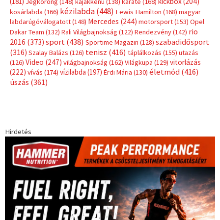
(181)
kickbox
(204)
Jégkorong
(148)
kajakkenu
(138)
karate
(168)
kézilabda
(448)
kosárlabda
(166)
Lewis Hamilton
(168)
magyar
Mercedes
(244)
labdarúgóválogatott
(148)
motorsport
(153)
Opel
rio
Dakar Team
(132)
Rali Világbajnokság
(122)
Rendezvény
(142)
sport
(438)
2016
(373)
szabadidősport
Sportime Magazin
(128)
(316)
tenisz
(416)
Szalay Balázs
(126)
táplálkozás
(155)
utazás
Video
(247)
vitorlázás
(126)
világbajnokság
(162)
Világkupa
(129)
életmód
(416)
(222)
vívás
(174)
vízilabda
(197)
Érdi Mária
(130)
úszás
(361)
Hirdetés