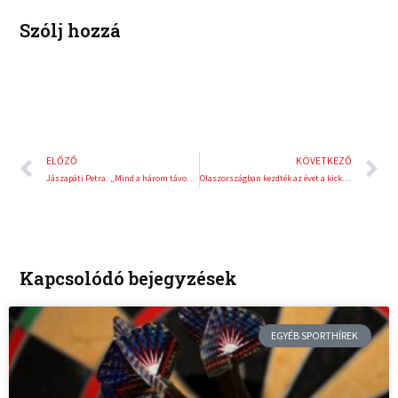
t
Szólj hozzá
Előző
K
ELŐZŐ
KÖVETKEZŐ
Jászapáti Petra: „Mind a három távot szeretem és fontosnak tartom”
Olaszországban kezdték az évet a kick-boxosok
Kapcsolódó bejegyzések
EGYÉB SPORTHÍREK