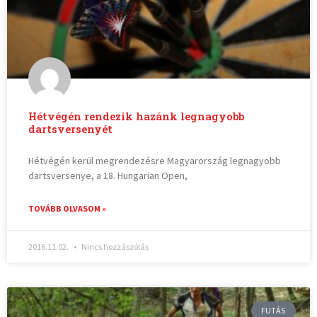
Hétvégén rendezik hazánk legnagyobb
dartsversenyét
Hétvégén kerül megrendezésre Magyarország legnagyobb
dartsversenye, a 18. Hungarian Open,
TOVÁBB OLVASOM »
2016.11.02.
Nincs hozzászólás
FUTÁS