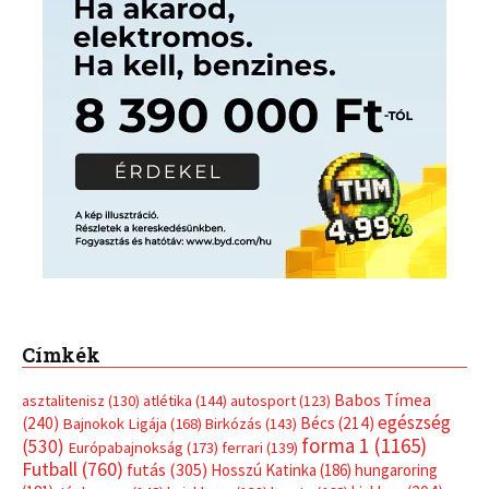
Címkék
Babos Tímea
asztalitenisz
(130)
atlétika
(144)
autosport
(123)
egészség
(240)
Bécs
(214)
Bajnokok Ligája
(168)
Birkózás
(143)
forma 1
(1165)
(530)
Európabajnokság
(173)
ferrari
(139)
Futball
(760)
futás
(305)
Hosszú Katinka
(186)
hungaroring