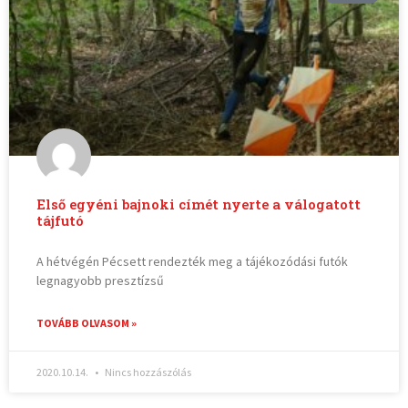
Első egyéni bajnoki címét nyerte a válogatott
tájfutó
A hétvégén Pécsett rendezték meg a tájékozódási futók
legnagyobb presztízsű
TOVÁBB OLVASOM »
2020.10.14.
Nincs hozzászólás