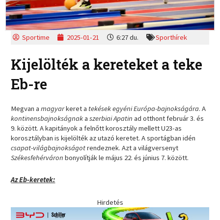
Sportime
2025-01-21
6:27 du.
Sporthírek
Kijelölték a kereteket a teke
Eb-re
Megvan a
magyar
keret a
tekések egyéni Európa-bajnokságára
. A
kontinensbajnokságnak
a
szerbiai Apatin
ad otthont február 3. és
9. között. A kapitányok a felnőtt korosztály mellett U23-as
korosztályban is kijelölték az utazó keretet. A sportágban idén
csapat-világbajnokságot
rendeznek. Azt a világversenyt
Székesfehérváron
bonyolítják le május 22. és június 7. között.
Az Eb-keretek:
Hirdetés