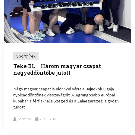
Sporthírek
Teke BL – Három magyar csapat
negyeddöntőbe jutott
Négy magyar csapat is előnnyel várta a Bajnokok Ligája
nyolcaddöntőinek visszavágóit. A legrangosabb európai
kupában a férfiaknál a Szeged és a Zalaegerszeg is győzni
tudott ...
Sportime
2025.12.10.