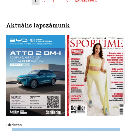
1
2
3
…
5
Következő »
Aktuális lapszámunk
Hirdetés