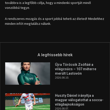
továbbra is a legfőbb célja, hogy a mindenki sportját minél
vonzóbbá tegye.
A rendszeres mozgás és a sport jobbá teheti az életed! Mindehhez
minden infót megtalálsz nálunk.
A legfrissebb hírek
Újra Törőcsik Zsófiáé a
világcsúcs – 107 méterre
merült Lastovón
2026.08.10.
Huszty Dániel irányítja a
magyar válogatottat a socca-
világbajnokságon
2026.08.07.