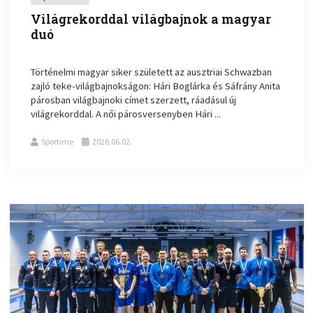
Világrekorddal világbajnok a magyar
duó
Történelmi magyar siker született az ausztriai Schwazban
zajló teke-világbajnokságon: Hári Boglárka és Sáfrány Anita
párosban világbajnoki címet szerzett, ráadásul új
világrekorddal. A női párosversenyben Hári ...
Sportime
2026.06.02.