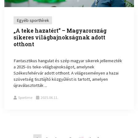
Egyéb sporthírek
„A teke hazatért” – Magyarország
sikeres világbajnokságnak adott
otthont
Fantasztikus hangulat és szép magyar sikerek jellemezték
a 2025-ös teke-világbajnokságot, amelynek
Székesfehérvár adott otthont. A világeseményen a hazai
szövetség tisztújító közgyűlést is tartott, amelyen
újraválasztották ...
Sportime
2025.06.11.