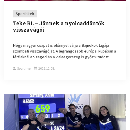
Sporthírek
Teke BL – Jönnek a nyolcaddöntők
visszavágói
Négy magyar csapat is előnnyel várja a Bajnokok Ligája
szombati visszavágóját. A legrangosabb európai kupában a
férfiaknál a Szeged és a Zalaegerszeg is győzni tudott ...
Sportime
2025.12.08.