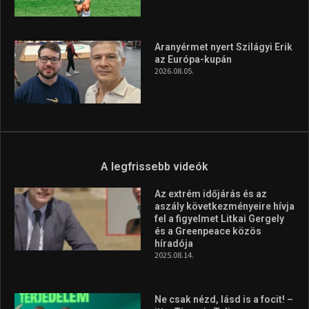
Aranyérmet nyert Szilágyi Erik
az Európa-kupán
2026.08.05.
A legfrissebb videók
Az extrém időjárás és az
aszály következményeire hívja
fel a figyelmet Litkai Gergely
és a Greenpeace közös
híradója
2025.08.14.
Ne csak nézd, lásd is a focit! –