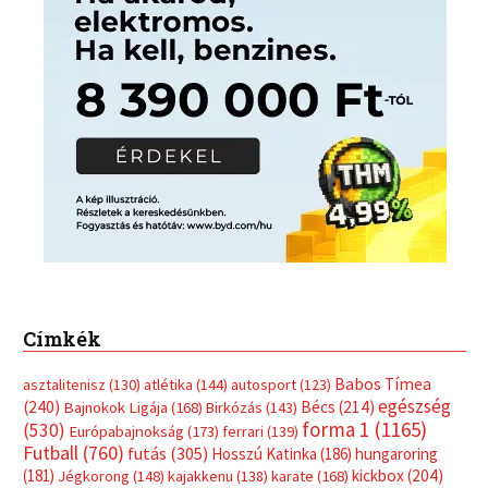
Címkék
Babos Tímea
asztalitenisz
(130)
atlétika
(144)
autosport
(123)
egészség
(240)
Bécs
(214)
Bajnokok Ligája
(168)
Birkózás
(143)
forma 1
(1165)
(530)
Európabajnokság
(173)
ferrari
(139)
Futball
(760)
futás
(305)
Hosszú Katinka
(186)
hungaroring
(181)
kickbox
(204)
Jégkorong
(148)
kajakkenu
(138)
karate
(168)