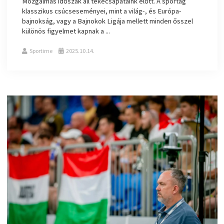
Mozgalmas időszak áll tekecsapataink előtt. A sportág
klasszikus csúcseseményei, mint a világ-, és Európa-
bajnokság, vagy a Bajnokok Ligája mellett minden ősszel
különös figyelmet kapnak a ...
Sportime
2025.10.14.