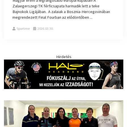
Magyar érem a legrangosabb európai kupában! A
Zalaegerszegi TK férficsapata harmadik lett a teke
Bajnokok Ligájában. A zalaiak a Bosznia-Hercegovinában
megrendezett Final Fourban az elődöntőben ...
Sportime
2026.03.30.
Hirdetés