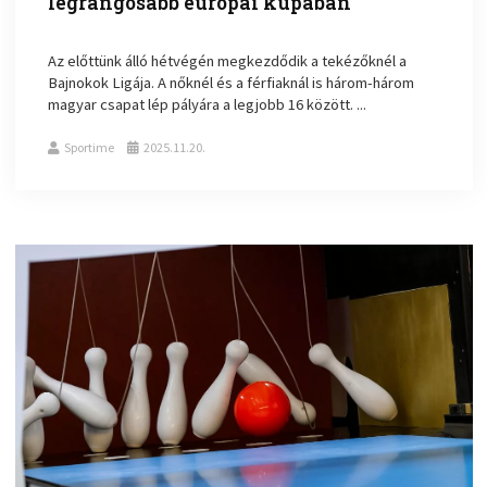
legrangosabb európai kupában
Az előttünk álló hétvégén megkezdődik a tekézőknél a
Bajnokok Ligája. A nőknél és a férfiaknál is három-három
magyar csapat lép pályára a legjobb 16 között. ...
Sportime
2025.11.20.