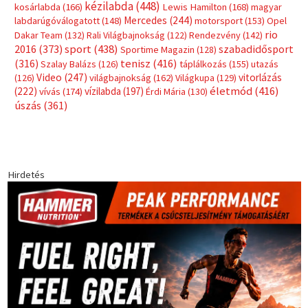
kézilabda
(448)
kosárlabda
(166)
Lewis Hamilton
(168)
magyar
Mercedes
(244)
labdarúgóválogatott
(148)
motorsport
(153)
Opel
rio
Dakar Team
(132)
Rali Világbajnokság
(122)
Rendezvény
(142)
sport
(438)
2016
(373)
szabadidősport
Sportime Magazin
(128)
(316)
tenisz
(416)
Szalay Balázs
(126)
táplálkozás
(155)
utazás
Video
(247)
vitorlázás
(126)
világbajnokság
(162)
Világkupa
(129)
életmód
(416)
(222)
vívás
(174)
vízilabda
(197)
Érdi Mária
(130)
úszás
(361)
Hirdetés