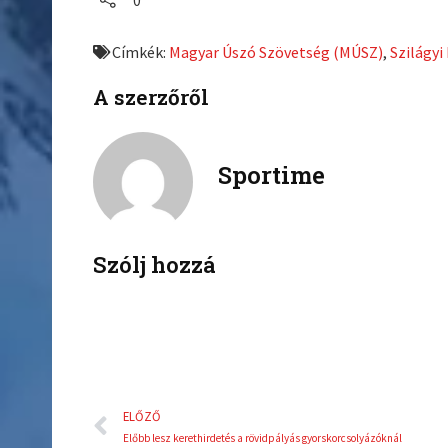
0
r
r
e
e
Címkék:
Magyar Úszó Szövetség (MÚSZ)
,
Szilágyi 
o
o
n
n
A szerzőről
f
t
a
w
c
i
Sportime
e
t
b
t
o
e
o
r
k
Szólj hozzá
Előző
ELŐZŐ
Előbb lesz kerethirdetés a rövidpályás gyorskorcsolyázóknál