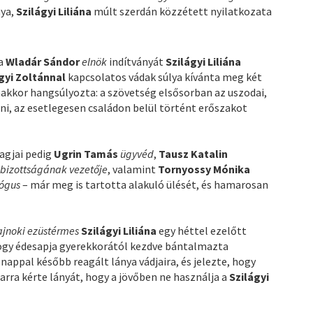
nya,
Szilágyi Liliána
múlt szerdán közzétett nyilatkozata
ta
Wladár Sándor
elnök
indítványát
Szilágyi Liliána
gyi Zoltánnal
kapcsolatos vádak súlya kívánta meg két
akkor hangsúlyozta: a szövetség elsősorban az uszodai,
lni, az esetlegesen családon belül történt erőszakot
tagjai pedig
Ugrin Tamás
ügyvéd
,
Tausz Katalin
bizottságának vezetője
, valamint
Tornyossy Mónika
lógus
– már meg is tartotta alakuló ülését, és hamarosan
bajnoki ezüstérmes
Szilágyi Liliána
egy héttel ezelőtt
 hogy édesapja gyerekkorától kezdve bántalmazta
nappal később reagált lánya vádjaira, és jelezte, hogy
 arra kérte lányát, hogy a jövőben ne használja a
Szilágyi