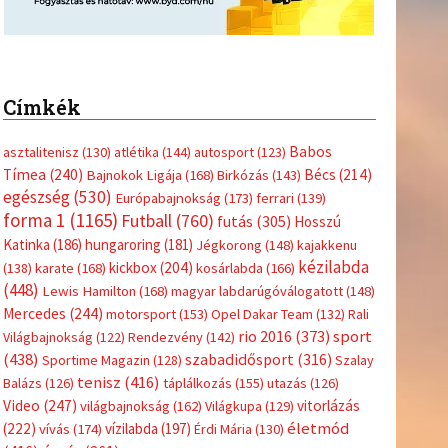
Címkék
Babos
asztalitenisz
(130)
atlétika
(144)
autosport
(123)
Tímea
(240)
Bécs
(214)
Bajnokok Ligája
(168)
Birkózás
(143)
egészség
(530)
Európabajnokság
(173)
ferrari
(139)
forma 1
(1165)
Futball
(760)
futás
(305)
Hosszú
Katinka
(186)
hungaroring
(181)
Jégkorong
(148)
kajakkenu
kézilabda
kickbox
(204)
(138)
karate
(168)
kosárlabda
(166)
(448)
Lewis Hamilton
(168)
magyar labdarúgóválogatott
(148)
Mercedes
(244)
motorsport
(153)
Opel Dakar Team
(132)
Rali
sport
rio 2016
(373)
Világbajnokság
(122)
Rendezvény
(142)
(438)
szabadidősport
(316)
Sportime Magazin
(128)
Szalay
tenisz
(416)
Balázs
(126)
táplálkozás
(155)
utazás
(126)
Video
(247)
vitorlázás
világbajnokság
(162)
Világkupa
(129)
életmód
(222)
vívás
(174)
vízilabda
(197)
Érdi Mária
(130)