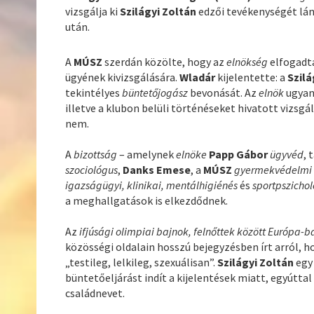
vizsgálja ki
Szilágyi Zoltán
edzői tevékenységét lá
után.
A
MÚSZ
szerdán közölte, hogy az
elnökség
elfogad
ügyének kivizsgálására.
Wladár
kijelentette: a
Szilá
tekintélyes
büntetőjogász
bevonását. Az
elnök
ugyan
illetve a klubon belüli történéseket hivatott vizsgá
nem.
A
bizottság
– amelynek
elnöke
Papp Gábor
ügyvéd
, 
szociológus
,
Danks Emese
, a
MÚSZ
gyermekvédelmi 
igazságügyi, klinikai, mentálhigiénés
és
sportpszicho
a meghallgatások is elkezdődnek.
Az
ifjúsági olimpiai bajnok, felnőttek között Európa-
közösségi oldalain hosszú bejegyzésben írt arról,
„testileg, lelkileg, szexuálisan”.
Szilágyi Zoltán
egy 
büntetőeljárást indít a kijelentések miatt, egyúttal
családnevet.