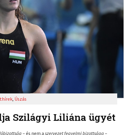
thírek
,
Úszás
ja Szilágyi Liliána ügyét
lóbizottság
– és nem a
szervezet fegyelmi bizottsága
–