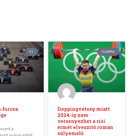
F1
OLIMPIA
-furcsa
Doppingvétség miatt
ége
2024-ig nem
versenyezhet a riói
érmét elveszítő román
kezett a
súlyemelő
miatt nyáron indult