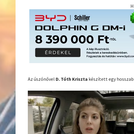
H
Az úszónővel
D. Tóth Kriszta
készített egy hosszabb