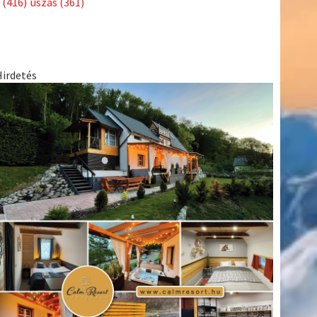
(416)
úszás
(361)
Hirdetés