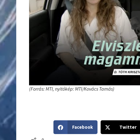
(Forrás: MTI, nyitókép: MTI/Kovács Tamás)
S
S
Facebook
Twitter
h
h
a
a