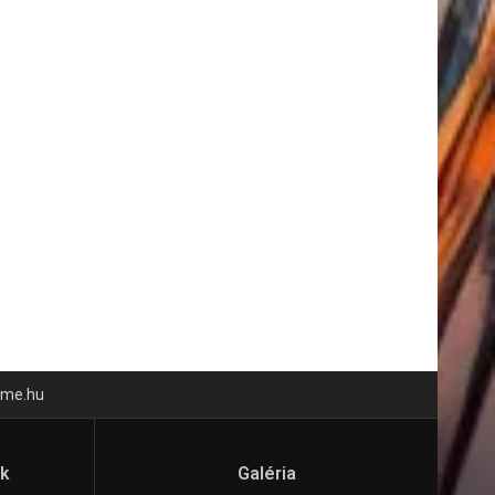
time.hu
ók
Galéria