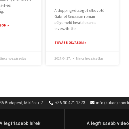
a-1-es
A doppingvétséget elkövető
ág.
Gabriel Sincraian román
súlyemelő hivatalosan is
SOM »
elveszítette
TOVÁBB OLVASOM »
incs hozzászólás
2017.04.27.
Nincs hozzászólás
35 Budapest, Miklós u. 7.
+36 30 471 1373
info (kukac) spor
A legfrissebb hírek
A legfrissebb vide