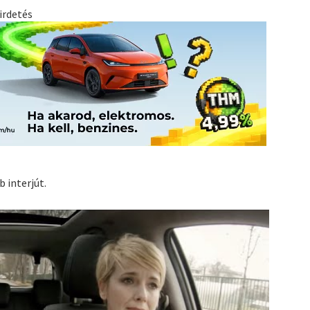
irdetés
 interjút.