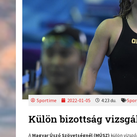
Sportime
2022-01-05
4:23 du.
Spor
Külön bizottság vizsgál
A
Magyar Úszó Szövetségnél (MÚSZ)
külön
vizsgá