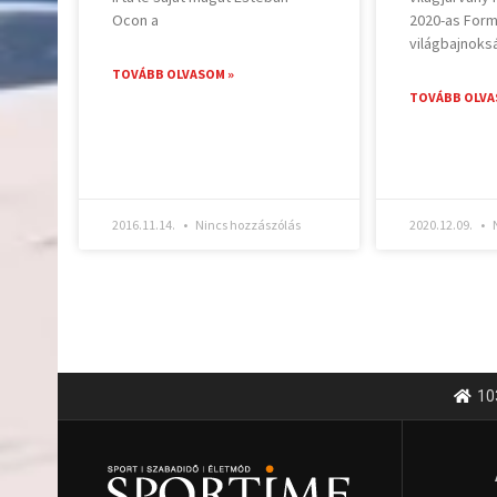
Ocon a
2020-as Form
világbajnoks
TOVÁBB OLVASOM »
TOVÁBB OLVA
2016.11.14.
Nincs hozzászólás
2020.12.09.
N
10