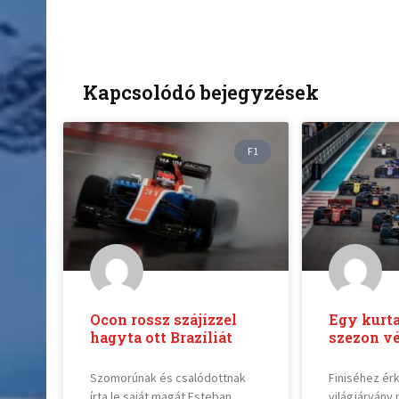
Kapcsolódó bejegyzések
F1
Ocon rossz szájízzel
Egy kurta
hagyta ott Brazíliát
szezon v
Szomorúnak és csalódottnak
Finiséhez ér
írta le saját magát Esteban
világjárvány 