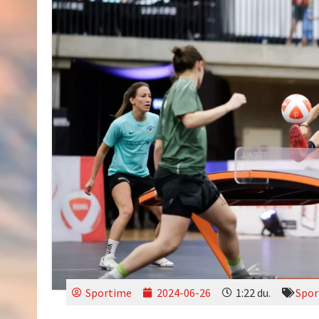
Sportime
2024-06-26
1:22 du.
Spor