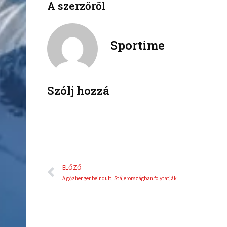
A szerzőről
f
t
a
w
c
i
Sportime
e
t
b
t
o
e
o
r
k
Szólj hozzá
Előző
ELŐZŐ
A gőzhenger beindult, Stájerországban folytatják