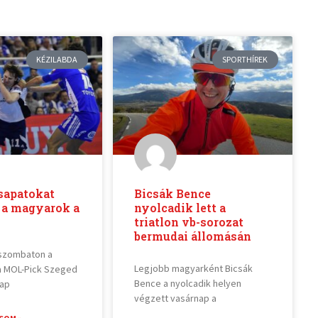
KÉZILABDA
SPORTHÍREK
sapatokat
Bicsák Bence
 a magyarok a
nyolcadik lett a
triatlon vb-sorozat
bermudai állomásán
szombaton a
Legjobb magyarként Bicsák
 a MOL-Pick Szeged
Bence a nyolcadik helyen
nap
végzett vasárnap a