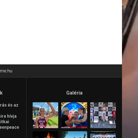
time.hu
ók
Galéria
rás és az
re hívja
Litkai
reenpeace