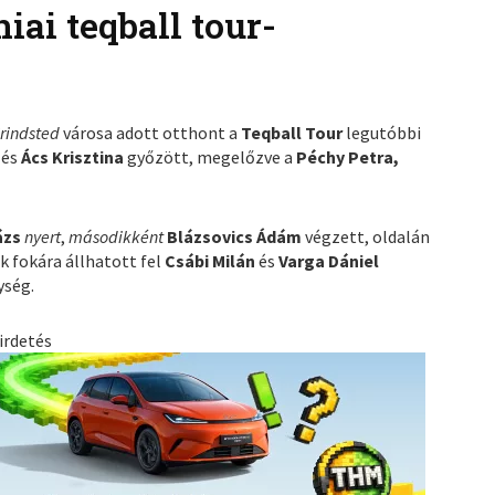
iai teqball tour-
rindsted
városa adott otthont a
Teqball Tour
legutóbbi
a
és
Ács Krisztina
győzött, megelőzve a
Péchy Petra,
ázs
nyert
,
másodikként
Blázsovics Ádám
végzett, oldalán
k fokára állhatott fel
Csábi Milán
és
Varga Dániel
ység.
irdetés