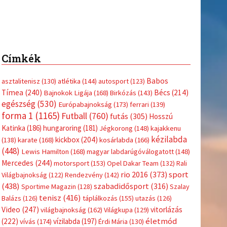
Címkék
Babos
asztalitenisz
(130)
atlétika
(144)
autosport
(123)
Tímea
(240)
Bécs
(214)
Bajnokok Ligája
(168)
Birkózás
(143)
egészség
(530)
Európabajnokság
(173)
ferrari
(139)
forma 1
(1165)
Futball
(760)
futás
(305)
Hosszú
Katinka
(186)
hungaroring
(181)
Jégkorong
(148)
kajakkenu
kézilabda
kickbox
(204)
(138)
karate
(168)
kosárlabda
(166)
(448)
Lewis Hamilton
(168)
magyar labdarúgóválogatott
(148)
Mercedes
(244)
motorsport
(153)
Opel Dakar Team
(132)
Rali
sport
rio 2016
(373)
Világbajnokság
(122)
Rendezvény
(142)
(438)
szabadidősport
(316)
Sportime Magazin
(128)
Szalay
tenisz
(416)
Balázs
(126)
táplálkozás
(155)
utazás
(126)
Video
(247)
vitorlázás
világbajnokság
(162)
Világkupa
(129)
életmód
(222)
vívás
(174)
vízilabda
(197)
Érdi Mária
(130)