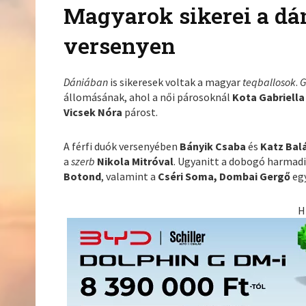
Magyarok sikerei a dán
versenyen
Dániában
is sikeresek voltak a magyar
teqballosok
.
G
állomásának, ahol a női párosoknál
Kota Gabriell
Vicsek Nóra
párost.
A férfi duók versenyében
Bányik Csaba
és
Katz Bal
a
szerb
Nikola Mitróval
. Ugyanitt a dobogó harmadi
Botond
, valamint a
Cséri Soma, Dombai Gergő
eg
H