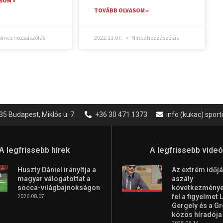
SOM »
TOVÁBB OLVASOM »
incs hozzászólás
2022.11.07.
Nincs hozzászólás
35 Budapest, Miklós u. 7.
+36 30 471 1373
info (kukac) spor
A legfrissebb hírek
A legfrissebb vide
Huszty Dániel irányítja a
Az extrém időjá
magyar válogatottat a
aszály
socca-világbajnokságon
következményei
2026.08.07.
fel a figyelmet 
Gergely és a G
közös híradója
2025.08.14.