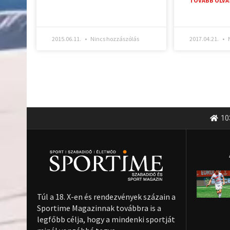
TOVÁBB OLVA
2015.06.11.
Nincs hozzászólás
2017.04.21.
N
10
Túl a 18. X-en és rendezvények százain a
Sportime Magazinnak továbbra is a
legfőbb célja, hogy a mindenki sportját