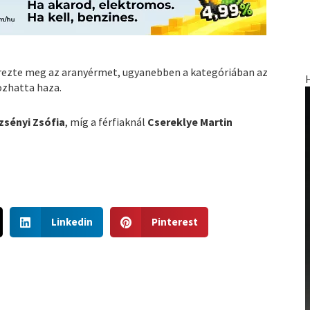
rezte meg az aranyérmet, ugyanebben a kategóriában az
ozhatta haza.
zsényi Zsófia
, míg a férfiaknál
Csereklye Martin
S
S
Linkedin
Pinterest
h
h
a
a
r
r
e
e
o
o
n
n