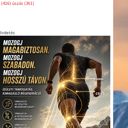
(416)
úszás
(361)
Hirdetés