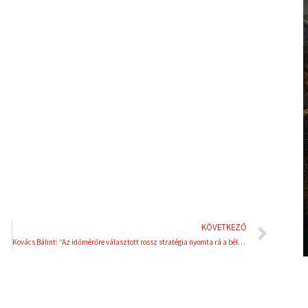
l
p
i
i
n
n
k
t
e
e
d
r
i
e
n
s
t
Köve
KÖVETKEZŐ
Kovács Bálint: “Az időmérőre választott rossz stratégia nyomta rá a bélyegét a futamokra”