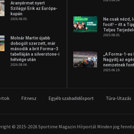
Aranyérmet nyert
Szilágyi Erik az Európa-
kupán
2026.08.05.
Ne csak nézd, l
focit! – itt a Ti
Teljes Terjede
2025.08.05.
Molnár Martin újabb
dobogót szerzett, már
második a brit Forma–3
tabelláján a silverstone-i
„A Forma-1-es
hétvége után
Nagydíj az egé
2026.08.04.
nemzetnek fon
2025.06.19.
rtok
Fitnesz
Egyéb szabadidősport
Túra-Utazás
right © 2015-2026 Sportime Magazin Hírportál Minden jog fennta