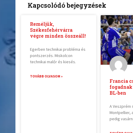
Kapcsolódó bejegyzések
Reméljük,
Székesfehérvárra
végre minden összeáll!
Egerben technikai probléma és
pontszerzés. Miskolcon
technikai malőr és kiesés.
TOVÁBB OLVASOM »
Francia c
fogadnak
BL-ben
A Veszprém 
Montpellier,
pedig vasár