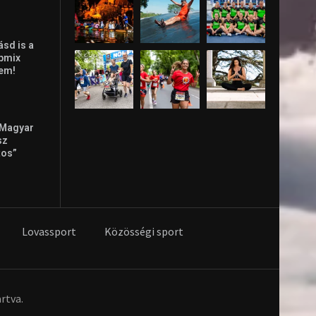
ásd is a
ppmix
lem!
 Magyar
sz
tos”
Lovassport
Közösségi sport
rtva.