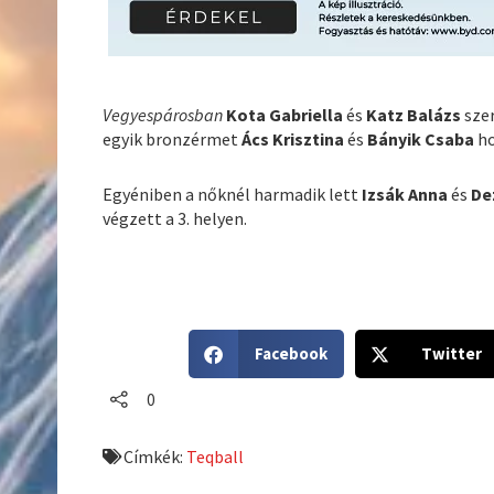
Vegyespárosban
Kota Gabriella
és
Katz Balázs
sze
egyik bronzérmet
Ács Krisztina
és
Bányik Csaba
h
Egyéniben a nőknél harmadik lett
Izsák Anna
és
De
végzett a 3. helyen.
S
S
Facebook
Twitter
h
h
a
a
0
r
r
e
e
Címkék:
Teqball
o
o
n
n