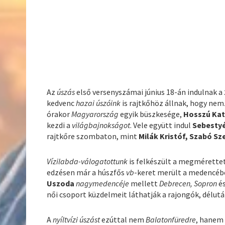
Az
úszás
első versenyszámai június 18-án indulnak a
kedvenc
hazai úszóink
is rajtkőhöz állnak, hogy ne
órakor
Magyarország
egyik büszkesége,
Hosszú Kat
kezdi a
világbajnokságot
. Vele együtt indul
Sebesty
rajtkőre szombaton, mint
Milák Kristóf, Szabó Sz
Vízilabda-válogatottunk
is felkészült a megmérettet
edzésen már a húszfős
vb
-keret merült a medencéb
Uszoda
nagymedencéje
mellett
Debrecen, Sopron
é
női csoport küzdelmeit láthatják a rajongók, délu
A
nyíltvízi úszást
ezúttal nem
Balatonfüredre
, hanem