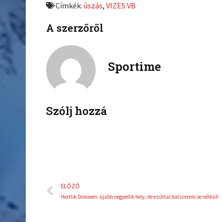
Címkék:
úszás
,
VIZES VB
o
o
n
n
A szerzőről
f
t
a
w
c
i
Sportime
e
t
b
t
o
e
o
r
k
Szólj hozzá
Előző
ELŐZŐ
Hertlik Donoven: újabb negyedik hely, de ezúttal balszerencse nélkül!