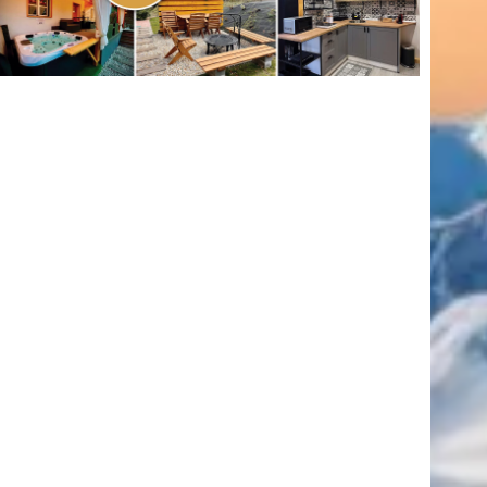
(416)
úszás
(361)
Hirdetés