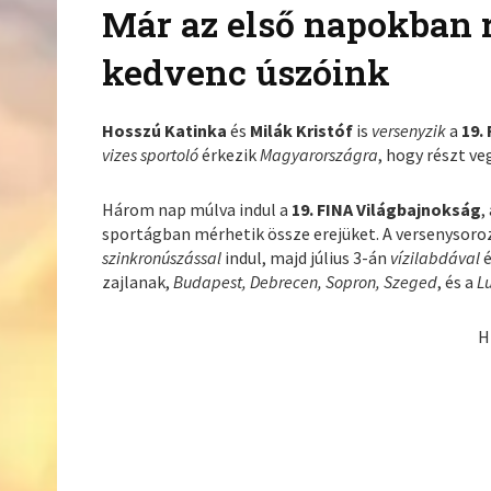
Már az első napokban r
kedvenc úszóink
Hosszú Katinka
és
Milák Kristóf
is
versenyzik
a
19.
vizes sportoló
érkezik
Magyarországra
, hogy részt v
Három nap múlva indul a
19. FINA Világbajnokság
,
sportágban mérhetik össze erejüket. A versenysoroz
szinkronúszással
indul, majd július 3-án
vízilabdával
zajlanak,
Budapest, Debrecen, Sopron, Szeged
, és a
L
H