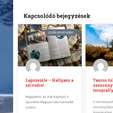
Kapcsolódó bejegyzések
EGYÉB SPORTHÍREK
Lapszemle – Hallgass a
Taurus tú
szívedre!
szezonny
tereprall
Megjelent, és már kapható a
A versenyaut
Sportime Magazin idei harmadik
versenyzőket
száma.
homokréteg 