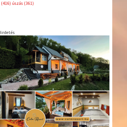
Címkék
Babos
asztalitenisz
(130)
atlétika
(144)
autosport
(123)
Tímea
(240)
Bécs
(214)
Bajnokok Ligája
(168)
Birkózás
(143)
egészség
(530)
Európabajnokság
(173)
ferrari
(139)
forma 1
(1165)
Futball
(760)
futás
(305)
Hosszú
Katinka
(186)
hungaroring
(181)
Jégkorong
(148)
kajakkenu
kézilabda
kickbox
(204)
(138)
karate
(168)
kosárlabda
(166)
(448)
Lewis Hamilton
(168)
magyar labdarúgóválogatott
(148)
Mercedes
(244)
motorsport
(153)
Opel Dakar Team
(132)
Rali
sport
rio 2016
(373)
Világbajnokság
(122)
Rendezvény
(142)
(438)
szabadidősport
(316)
Sportime Magazin
(128)
Szalay
tenisz
(416)
Balázs
(126)
táplálkozás
(155)
utazás
(126)
Video
(247)
vitorlázás
világbajnokság
(162)
Világkupa
(129)
életmód
(222)
vívás
(174)
vízilabda
(197)
Érdi Mária
(130)