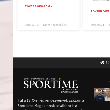
TOVÁBB OLVASOM »
TOVÁBB OLVA
2016.06.14.
Nincs hozzászólás
2026.03.24.
N
10
Túl a 18. X-en és rendezvények százain a
Sportime Magazinnak továbbra is a