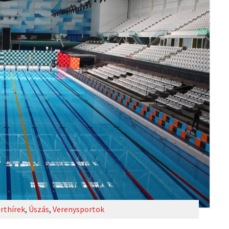
rthírek
,
Úszás
,
Verenysportok