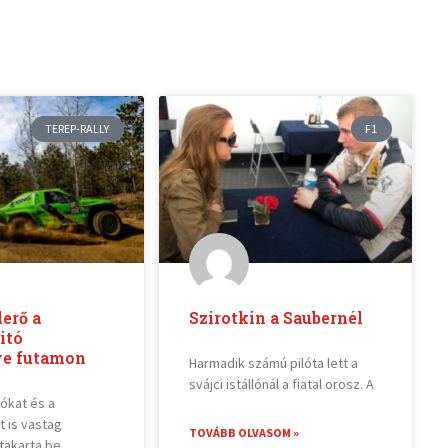
TEREP-RALLY
F1
lerő a
Szirotkin a Saubernél
itó
ye futamon
Harmadik számú pilóta lett a
svájci istállónál a fiatal orosz. A
ókat és a
 is vastag
TOVÁBB OLVASOM »
takarta be