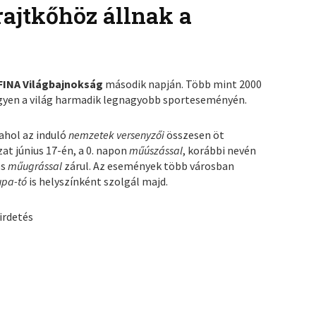
ajtkőhöz állnak a
 FINA Világbajnokság
második napján. Több mint 2000
egyen a világ harmadik legnagyobb sporteseményén.
 ahol az induló
nemzetek versenyzői
összesen öt
at június 17-én, a 0. napon
műúszással
, korábbi nevén
és
műugrással
zárul. Az események több városban
upa-tó
is helyszínként szolgál majd.
irdetés