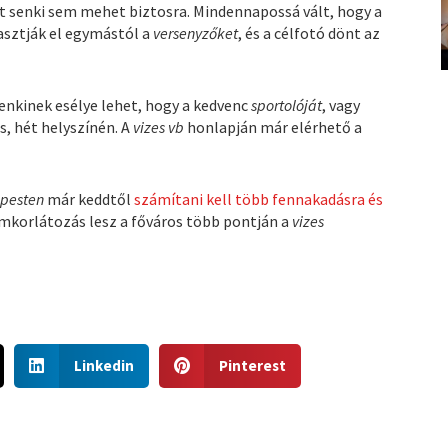
t senki sem mehet biztosra. Mindennapossá vált, hogy a
sztják el egymástól a
versenyzőket
, és a célfotó dönt az
denkinek esélye lehet, hogy a kedvenc
sportolóját
, vagy
s, hét helyszínén. A
vizes vb
honlapján már elérhető a
pesten
már keddtől
számítani kell több fennakadásra és
omkorlátozás lesz a főváros több pontján a
vizes
S
S
Linkedin
Pinterest
h
h
a
a
r
r
e
e