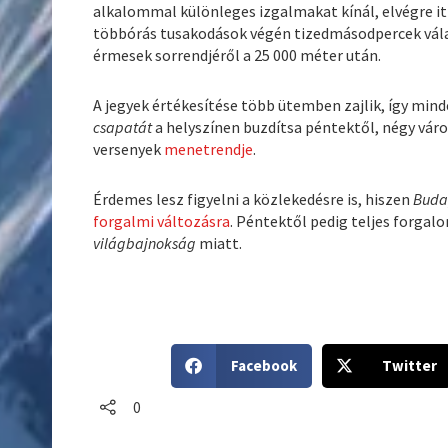
alkalommal különleges izgalmakat kínál, elvégre it
többórás tusakodások végén tizedmásodpercek vála
érmesek sorrendjéről a 25 000 méter után.
A jegyek értékesítése több ütemben zajlik, így min
csapatát
a helyszínen buzdítsa péntektől, négy váro
versenyek
menetrendje
.
Érdemes lesz figyelni a közlekedésre is, hiszen
Buda
forgalmi változásra
. Péntektől pedig teljes forgal
világbajnokság
miatt.
S
S
Facebook
Twitter
h
h
a
a
0
r
r
e
e