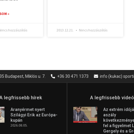
SOM »
incs hozzászólás
2013.12.21.
Nincs hozzászólás
35 Budapest, Miklós u. 7.
+36 30 471 1373
info (kukac) spor
A legfrissebb hírek
A legfrissebb vide
Aranyérmet nyert
Az extrém időjá
Szilágyi Erik az Európa-
aszály
kupán
következményei
2026.08.05.
fel a figyelmet 
Gergely és a G