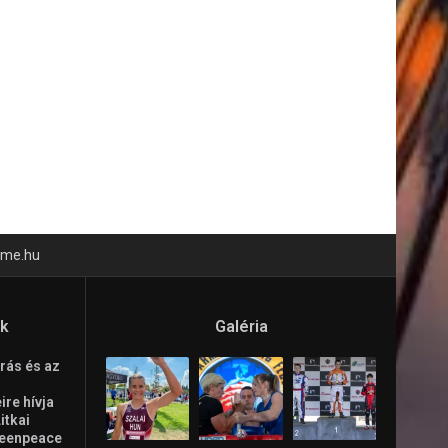
time.hu
ók
Galéria
rás és az
re hívja
Litkai
reenpeace