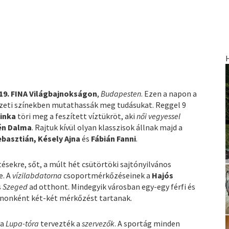
19. FINA Világbajnokságon
,
Budapesten
. Ezen a napon a
mzeti színekben mutathassák meg tudásukat. Reggel 9
inka
töri meg a feszített víztükröt, aki
női vegyessel
én Dalma
. Rajtuk kívül olyan klasszisok állnak majd a
ebasztián, Késely Ajna
és
Fábián Fanni
.
ésekre, sőt, a múlt hét csütörtöki sajtónyilvános
e. A
vízilabdatorna
csoportmérkőzéseinek a
Hajós
s
Szeged
ad otthont. Mindegyik városban egy-egy férfi és
tánonként két-két mérkőzést tartanak.
 a
Lupa-tóra
tervezték a
szervezők
. A sportág minden