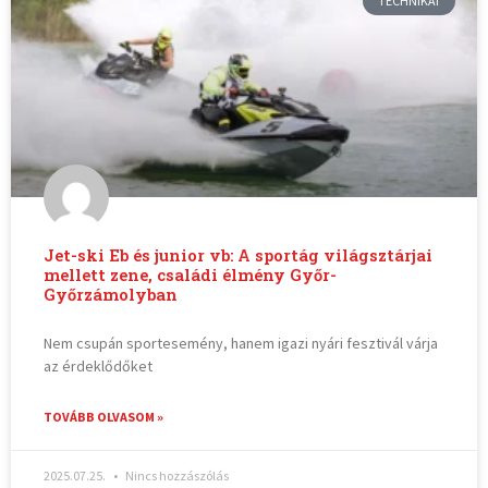
TECHNIKAI
Jet-ski Eb és junior vb: A sportág világsztárjai
mellett zene, családi élmény Győr-
Győrzámolyban
Nem csupán sportesemény, hanem igazi nyári fesztivál várja
az érdeklődőket
TOVÁBB OLVASOM »
2025.07.25.
Nincs hozzászólás