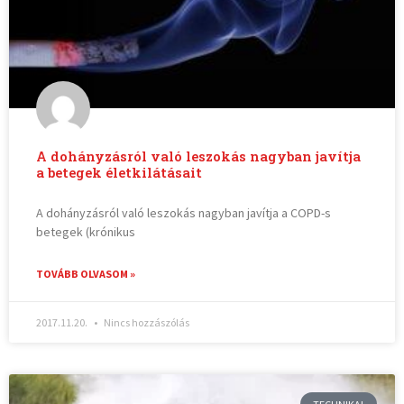
A dohányzásról való leszokás nagyban javítja
a betegek életkilátásait
A dohányzásról való leszokás nagyban javítja a COPD-s
betegek (krónikus
TOVÁBB OLVASOM »
2017.11.20.
Nincs hozzászólás