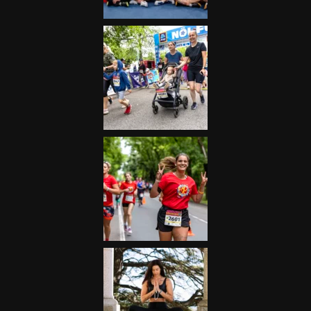
Futás
Kerékpár
Extrém Sportok
Fitnesz