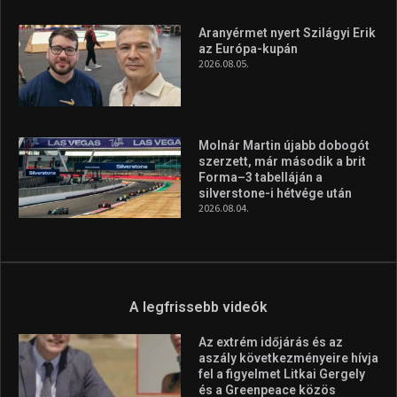
A legfrissebb videók
Az extrém időjárás és az
aszály következményeire hívja
fel a figyelmet Litkai Gergely
és a Greenpeace közös
híradója
2025.08.14.
Ne csak nézd, lásd is a focit! –
itt a Tippmix Teljes
Terjedelem!
2025.08.05.
„A Forma-1-es Magyar
Nagydíj az egész nemzetnek
fontos”
2025.06.19.