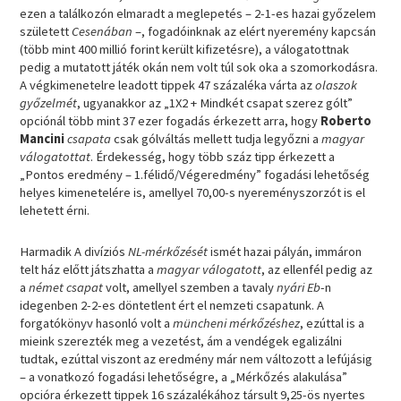
ezen a találkozón elmaradt a meglepetés – 2-1-es hazai győzelem
született
Cesenában
–, fogadóinknak az elért nyeremény kapcsán
(több mint 400 millió forint került kifizetésre), a válogatottnak
pedig a mutatott játék okán nem volt túl sok oka a szomorkodásra.
A végkimenetelre leadott tippek 47 százaléka várta az
olaszok
győzelmét
, ugyanakkor az „1X2 + Mindkét csapat szerez gólt”
opciónál több mint 37 ezer fogadás érkezett arra, hogy
Roberto
Mancini
csapata
csak gólváltás mellett tudja legyőzni a
magyar
válogatottat
. Érdekesség, hogy több száz tipp érkezett a
„Pontos eredmény – 1.félidő/Végeredmény” fogadási lehetőség
helyes kimenetelére is, amellyel 70,00-s nyereményszorzót is el
lehetett érni.
Harmadik A divíziós
NL-mérkőzését
ismét hazai pályán, immáron
telt ház előtt játszhatta a
magyar válogatott
, az ellenfél pedig az
a
német csapat
volt, amellyel szemben a tavaly
nyári Eb
-n
idegenben 2-2-es döntetlent ért el nemzeti csapatunk. A
forgatókönyv hasonló volt a
müncheni mérkőzéshez
, ezúttal is a
mieink szerezték meg a vezetést, ám a vendégek egalizálni
tudtak, ezúttal viszont az eredmény már nem változott a lefújásig
– a vonatkozó fogadási lehetőségre, a „Mérkőzés alakulása”
opcióra érkezett tippek 16 százalékához társult 9,25-ös nyertes