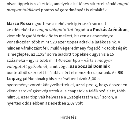
olyan tippek is születtek, amelyek a kiütéses sikerrel záruló
angol-
magyar találkozó
pontos végeredményét is eltalálták!
Marco Rossi
együttese a nehéznek ígérkező sorozat
kezdéseként az
angol válogatottat
fogadta a
Puskás Arénában
,
kiemelt fogadói érdeklődés mellett, hiszen az eseményre
vonatkozóan több mint 920 ezer tippet adtak le játékosaink. A
minden várakozást felülmúló végeredmény fogadóink többségét
is meglepte, az „1X2” sorra leadott tippeknek ugyanis a 15
százaléka – így is több mint 40 ezer tipp – várta a
magyar
válogatott győzelmét
, amit végül
Szoboszlai Dominik
büntetőből szerzett találatával ért el nemzeti csapatunk. Az
RB
Leipzig
játékosának gólszerzésében bízók 5,00-s
nyereményszorzót könyvelhettek el, azzal pedig, hogy összesen
kilenc sarokrúgást végeztek el a csapatok a találkozó alatt, több
mint 51 ezer tipp vált helyessé a „Szögletszám 8,5” soron, a
nyertes odds ebben az esetben 2,07 volt.
Hirdetés