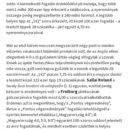
odds. A kiemelkedő fogadói érdeklődést jól mutatja, hogy több
mint 1 millió 200 ezer tipp érkezett a találkozóra, a nyeremények
összege pedig megközelítette a 240 millió forintot. A legtöbb
helyes tipp az „1X2” sorra érkezett, itt közel 100 ezer fogadás – a
leadott tippek 28 százaléka – járt együtt 4,70-es
nyereményszorzóval.
Már az első három meccsen megszerzett négy pont is minden
előzetes várakozást felülmúló produkció volt, de az
Anglia
elleni
idegenbeli 4-0-s (!) győzelem láttán végleg elfogytak a szavak.
Ennek az újabb fantasztikus teljesítménynek köszönhetően pedig
oda-vissza, gólt sem kapva győzték le a mieink a legutóbbi
Eb
ezüstérmesét
. Az „1X2” piacon 7,75-ös oddsot ért a
magyar diadal
a leadott közel 322 ezer tipp 19 százalékának.
Sallai Roland
a
tavaly őszi
londoni vb-selejtezőn
(1-1) egyszer, ezúttal pedig
kétszer is eredményes volt – a
Freiburg
játékosának
gólszerzésére fogadók most 6,00-s szorzóval kalkulálhattak.
Érdemes azt is megemlíteni, hogy a „Pontos végeredmény”,
illetve a „Pontos végeredmények” fogadási lehetőségnél a
nyertes kimenetel eltalálása („Magyarország 4:0”; ill.
„Magyarország 4:0, 5:0, 6:0”) egyaránt 100-szoros oddsot jelentett
az erre fogadóknak, és mindkét esetben születtek is helyes