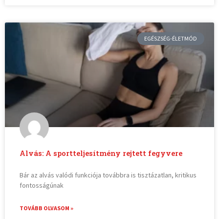
EGÉSZSÉG-ÉLETMÓD
Alvás: A sportteljesítmény rejtett fegyvere
Bár az alvás valódi funkciója továbbra is tisztázatlan, kritikus
fontosságúnak
TOVÁBB OLVASOM »