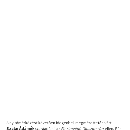
A nyitómérkőzést követően idegenbeli megmérettetés várt
Szalai Ádámékra
, ráadásul az
Eb-címvédő Olaszország
ellen. Bár