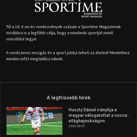
A legfrissebb hírek
Huszty Dániel irányítja a
magyar válogatottat a socca-
világbajnokságon
2026.08.07.
Aranyérmet nyert Szilágyi Erik
az Európa-kupán
2026.08.05.
Molnár Martin újabb dobogót
szerzett, már második a brit
Forma–3 tabelláján a
silverstone-i hétvége után
2026.08.04.