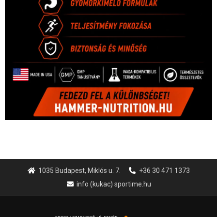
1035 Budapest, Miklós u. 7.
+36 30 471 1373
info (kukac) sportime.hu
Túl a 18. X-en és rendezvények százain a Sportime Magazinnak
továbbra is a legfőbb célja, hogy a mindenki sportját minél
vonzóbbá tegye.
A rendszeres mozgás és a sport jobbá teheti az életed! Mindehhez
minden infót megtalálsz nálunk.