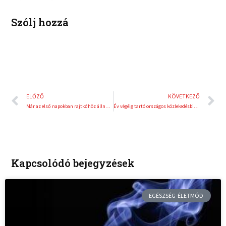
n
s
t
Szólj hozzá
Előző
K
ELŐZŐ
KÖVETKEZŐ
Már az első napokban rajtkőhöz állnak a kedvenc úszóink
Év végéig tartó országos közlekedésbiztonsági plakátkampányt indít a HUMDA
Kapcsolódó bejegyzések
EGÉSZSÉG-ÉLETMÓD