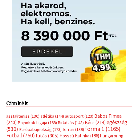
Címkék
Babos Tímea
asztalitenisz
(130)
atlétika
(144)
autosport
(123)
egészség
(240)
Bécs
(214)
Bajnokok Ligája
(168)
Birkózás
(143)
forma 1
(1165)
(530)
Európabajnokság
(173)
ferrari
(139)
Futball
(760)
futás
(305)
Hosszú Katinka
(186)
hungaroring
(181)
kickbox
(204)
Jégkorong
(148)
kajakkenu
(138)
karate
(168)
kézilabda
(448)
kosárlabda
(166)
Lewis Hamilton
(168)
magyar
Mercedes
(244)
labdarúgóválogatott
(148)
motorsport
(153)
Opel
rio
Dakar Team
(132)
Rali Világbajnokság
(122)
Rendezvény
(142)
sport
(438)
2016
(373)
szabadidősport
Sportime Magazin
(128)
(316)
tenisz
(416)
Szalay Balázs
(126)
táplálkozás
(155)
utazás
Video
(247)
vitorlázás
(126)
világbajnokság
(162)
Világkupa
(129)
életmód
(416)
(222)
vívás
(174)
vízilabda
(197)
Érdi Mária
(130)
úszás
(361)