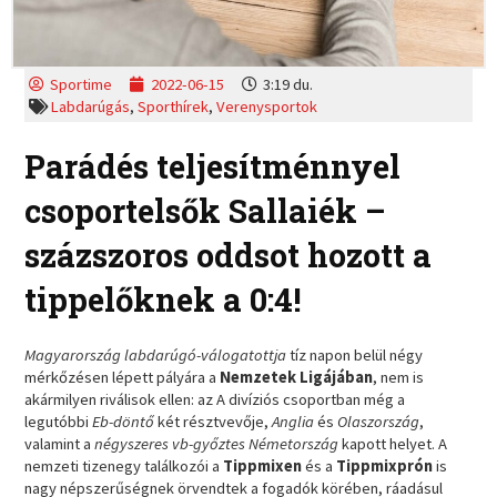
Sportime
2022-06-15
3:19 du.
Labdarúgás
,
Sporthírek
,
Verenysportok
Parádés teljesítménnyel
csoportelsők Sallaiék –
százszoros oddsot hozott a
tippelőknek a 0:4!
Magyarország labdarúgó-válogatottja
tíz napon belül négy
mérkőzésen lépett pályára a
Nemzetek Ligájában
, nem is
akármilyen riválisok ellen: az A divíziós csoportban még a
legutóbbi
Eb-döntő
két résztvevője,
Anglia
és
Olaszország
,
valamint a
négyszeres vb-győztes Németország
kapott helyet. A
nemzeti tizenegy találkozói a
Tippmixen
és a
Tippmixprón
is
nagy népszerűségnek örvendtek a fogadók körében, ráadásul