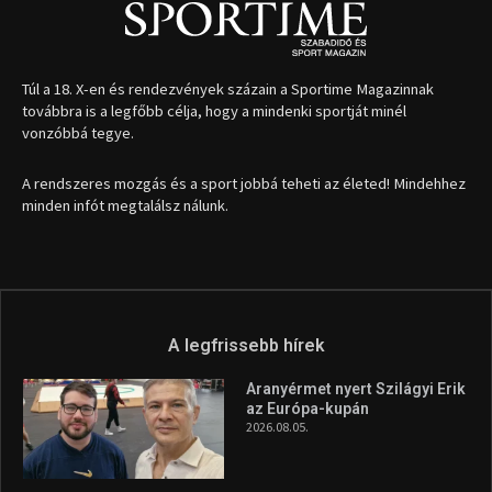
Túl a 18. X-en és rendezvények százain a Sportime Magazinnak
továbbra is a legfőbb célja, hogy a mindenki sportját minél
vonzóbbá tegye.
A rendszeres mozgás és a sport jobbá teheti az életed! Mindehhez
minden infót megtalálsz nálunk.
A legfrissebb hírek
Aranyérmet nyert Szilágyi Erik
az Európa-kupán
2026.08.05.