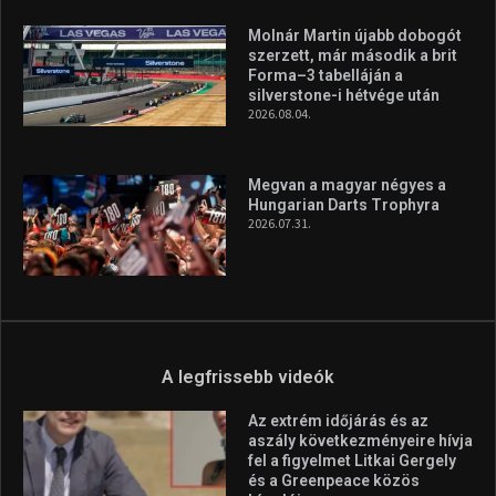
Molnár Martin újabb dobogót
szerzett, már második a brit
Forma–3 tabelláján a
silverstone-i hétvége után
2026.08.04.
Megvan a magyar négyes a
Hungarian Darts Trophyra
2026.07.31.
A legfrissebb videók
Az extrém időjárás és az
aszály következményeire hívja
fel a figyelmet Litkai Gergely
és a Greenpeace közös