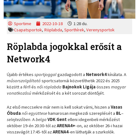
Sportime
2022-10-18
1:28 du.
Csapatsportok
,
Röplabda
,
Sporthírek
,
Verenysportok
Röplabda jogokkal erősít a
Network4
Újabb értékes
sportjoggal
gazdagodott a
Network4
kínálata. A
műsorszolgáltató
sportcsatornái közvetíthetik 2022 és 2025
között a
férfi
és
női röplabda
Bajnokok Ligája
összes
magyar
vonatkozású
mérkőzését és a két sorozat döntőjét.
Az első meccsekre már nem is kell sokat várni, hiszen a
Vasas
Óbuda
női együttese
hamarosan megkezdi szereplését a
BL
–
selejtezőben
. A
belga
VDK Gent
elleni idegenbeli mérkőzést
október 19-én 20:30-tól az
ARENA4+
-on, az október 26-i hazai
visszavágót 17:45-től az
ARENA4
-en láthatják a szurkolók.