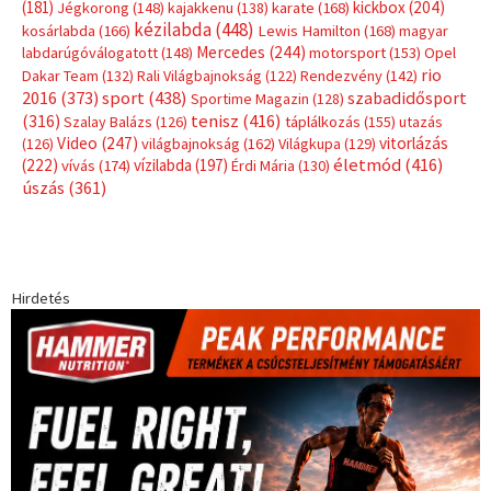
(181)
kickbox
(204)
Jégkorong
(148)
kajakkenu
(138)
karate
(168)
kézilabda
(448)
kosárlabda
(166)
Lewis Hamilton
(168)
magyar
Mercedes
(244)
labdarúgóválogatott
(148)
motorsport
(153)
Opel
rio
Dakar Team
(132)
Rali Világbajnokság
(122)
Rendezvény
(142)
sport
(438)
2016
(373)
szabadidősport
Sportime Magazin
(128)
(316)
tenisz
(416)
Szalay Balázs
(126)
táplálkozás
(155)
utazás
Video
(247)
vitorlázás
(126)
világbajnokság
(162)
Világkupa
(129)
életmód
(416)
(222)
vívás
(174)
vízilabda
(197)
Érdi Mária
(130)
úszás
(361)
Hirdetés