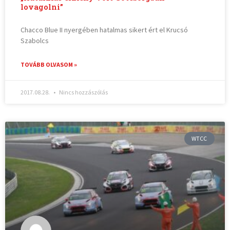
lovagolni”
Chacco Blue II nyergében hatalmas sikert ért el Krucsó
Szabolcs
TOVÁBB OLVASOM »
2017.08.28.
Nincs hozzászólás
WTCC