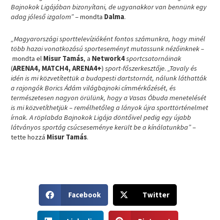
Bajnokok Ligájában bizonyítani, de ugyanakkor van bennünk egy
adag jóleső izgalom”
– mondta
Dalma
.
„Magyarországi sporttelevízióként fontos számunkra, hogy minél
több hazai vonatkozású sporteseményt mutassunk nézőinknek –
mondta el
Misur Tamás
, a
Network4
sportcsatornáinak
(
ARENA4, MATCH4, ARENA4+
)
sport-főszerkesztője
.
„Tavaly és
idén is mi közvetítettük a budapesti dartstornát, nálunk láthatták
a rajongók Borics Ádám világbajnoki címmérkőzését, és
természetesen nagyon örülünk, hogy a Vasas Óbuda menetelését
is mi közvetíthetjük – remélhetőleg a lányok újra sporttörténelmet
írnak. A röplabda Bajnokok Ligája döntőivel pedig egy újabb
látványos sportág csúcseseménye került be a kínálatunkba”
–
tette hozzá
Misur Tamás
.
S
S
Facebook
Twitter
h
h
a
a
S
S
r
r