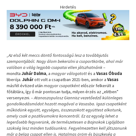
Hirdetés
„Az első két meccs döntő fontosságú lesz a továbbjutás
szempontjából. Nagy álom bekerülni a csoportkörbe, ahol már
valóban a világ legjobb csapatai ellen játszhatnánk
–
mondta
Juhár Dalma
, a
magyar válogatott
és a
Vasas Óbuda
liberója.
Juhár
ott volt a csapatban 2021-ben, amikor a
Vasas
másfél évtized után
magyar csapatként
először felkerült a
főtáblára, így ő már pontosan tudja, milyen érzés az „elitben”
versenyezni.
– Atanaszopulosz Giannisz vezetőedző különleges
gondolkodásmódot hozott magával a Vasasba. Igazi csapatként
működünk együtt, egységes, összeszokott együttest alkotunk,
amely csak a pozitívumokra koncentrál. Ez az egység lehet a
legerősebb fegyverünk, de természetesen a Bajnokok Ligájában
szükség lesz minden tudásunkra. Fegyelmezetten kell játszanunk
már a belga csapat ellen is. Hatalmas öröm és büszkeség a