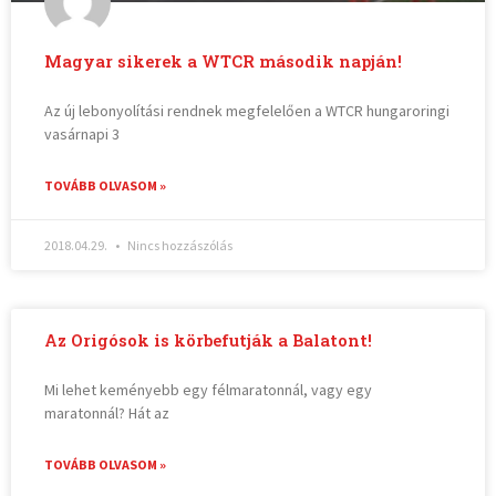
Magyar sikerek a WTCR második napján!
Az új lebonyolítási rendnek megfelelően a WTCR hungaroringi
vasárnapi 3
TOVÁBB OLVASOM »
2018.04.29.
Nincs hozzászólás
Az Origósok is körbefutják a Balatont!
Mi lehet keményebb egy félmaratonnál, vagy egy
maratonnál? Hát az
TOVÁBB OLVASOM »