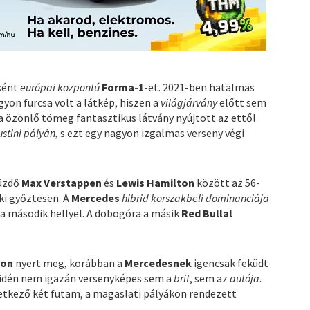
ként
európai központú
Forma-1
-et. 2021-ben hatalmas
gyon furcsa volt a látkép, hiszen a
világjárvány
előtt sem
ra özönlő tömeg fantasztikus látvány nyújtott az ettől
ustini pályán
, s ezt egy nagyon izgalmas verseny végi
üzdő
Max Verstappen
és
Lewis Hamilton
között az 56-
 ki győztesen. A
Mercedes
hibrid korszakbeli dominanciája
 a második hellyel. A dobogóra a másik
Red Bullal
ton
nyert meg, korábban a
Mercedesnek
igencsak feküdt
 idén nem igazán versenyképes sem a
brit
, sem az
autója
.
tkező két futam, a magaslati pályákon rendezett