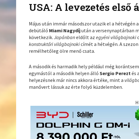
USA: A levezetés első 
Május után immár másodszor utazik el a hétvégén 
debütáló
Miami Nagydíj
után a versenynaptárban má
következik.
Japánban
eldőlt az
egyéni világbajnoki
c
konstruktőri világbajnoki
címét a hétvégén. A szezon
remélhetőleg ölre menő csata.
A második és harmadik hely például még korántsem l
egymástól a második helyen álló
Sergio Perezt
és 
helyezésnek már nincs akkora értéke, mint a
világb
manővert lássuk az érte folyó küzdelemben.
H