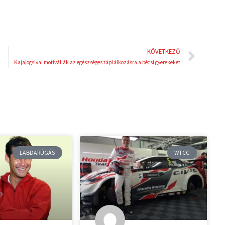
Köve
KÖVETKEZŐ
Kajajogsival motiválják az egészséges táplálkozásra a bécsi gyerekeket
LABDARÚGÁS
WTCC