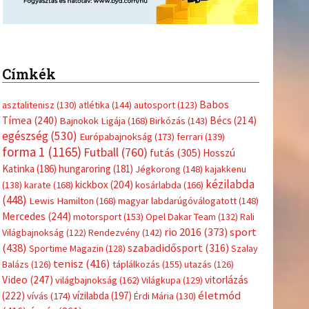
Címkék
Babos
asztalitenisz
(130)
atlétika
(144)
autosport
(123)
Tímea
(240)
Bécs
(214)
Bajnokok Ligája
(168)
Birkózás
(143)
egészség
(530)
Európabajnokság
(173)
ferrari
(139)
forma 1
(1165)
Futball
(760)
futás
(305)
Hosszú
Katinka
(186)
hungaroring
(181)
Jégkorong
(148)
kajakkenu
kézilabda
kickbox
(204)
(138)
karate
(168)
kosárlabda
(166)
(448)
Lewis Hamilton
(168)
magyar labdarúgóválogatott
(148)
Mercedes
(244)
motorsport
(153)
Opel Dakar Team
(132)
Rali
sport
rio 2016
(373)
Világbajnokság
(122)
Rendezvény
(142)
(438)
szabadidősport
(316)
Sportime Magazin
(128)
Szalay
tenisz
(416)
Balázs
(126)
táplálkozás
(155)
utazás
(126)
Video
(247)
vitorlázás
világbajnokság
(162)
Világkupa
(129)
életmód
(222)
vívás
(174)
vízilabda
(197)
Érdi Mária
(130)