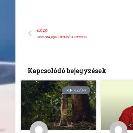
Előző
ELŐZŐ
Röplabda jogokkal erősít a Network4
Kapcsolódó bejegyzések
RENDEZVÉNY