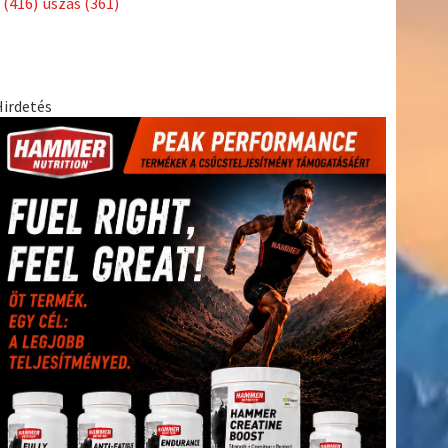
(416)
úszás
(361)
Hirdetés