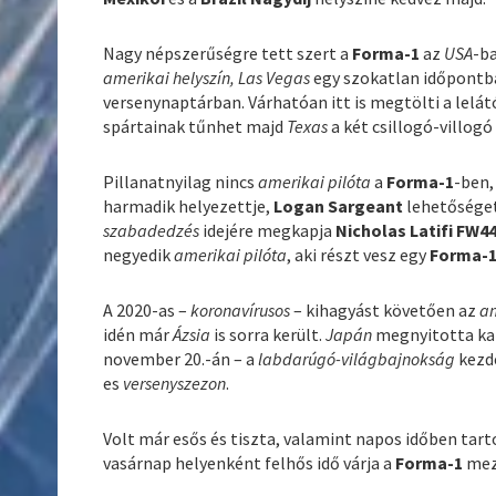
Nagy népszerűségre tett szert a
Forma-1
az
USA
-b
amerikai helyszín, Las Vegas
egy szokatlan időpontb
versenynaptárban. Várhatóan itt is megtölti a lelá
spártainak tűnhet majd
Texas
a két csillogó-villog
Pillanatnyilag nincs
amerikai pilóta
a
Forma-1
-ben,
harmadik helyezettje,
Logan Sargeant
lehetősége
szabadedzés
idejére megkapja
Nicholas Latifi FW4
negyedik
amerikai pilóta
, aki részt vesz egy
Forma-
A 2020-as –
koronavírusos
– kihagyást követően az
am
idén már
Ázsia
is sorra került.
Japán
megnyitotta ka
november 20.-án – a
labdarúgó-világbajnokság
kezde
es
versenyszezon
.
Volt már esős és tiszta, valamint napos időben tar
vasárnap helyenként felhős idő várja a
Forma-1
mez