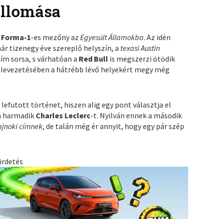
állomása
a
Forma-1
-es mezőny az
Egyesült Államokba
. Az idén
r tizenegy éve szereplő helyszín, a
texasi Austin
ím sorsa, s várhatóan a
Red Bull
is megszerzi ötödik
 levezetésében a hátrébb lévő helyekért megy még
efutott történet, hiszen alig egy pont választja el
a harmadik
Charles Leclerc
-t. Nyilván ennek a második
ajnoki címnek
, de talán még ér annyit, hogy egy pár szép
irdetés