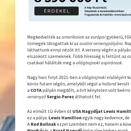
Megkedvelték az
amerikaiak
az
európai
gyökerű, fő
tömegek látogattak ki az
austini versenypályára
. Na
láthattunk ennyi nézőt itt. A verseny végén a pályá
elszokott szemeknek. Több híresség is feltűnt az
a
csatával hálálták meg a
világbajnoki aspiránsok
.
Nagy harc folyt 2021-ben a
világbajnoki elsőségért
k
körös futam végén, amelyből végül a
holland
került
a
COTA
pályán megdőlt, a
brit
kénytelen volt beérni
versenyző
Sergio Perez
állhatott fel.
Az elmúlt tíz évben öt
USA Nagydíjat Lewis Hamil
ez a pálya.
Lewis Hamilton
egyik nagy kedvence, de
A
Red Bullnak
ezzel szemben nem ez, hanem a köve
Mexikói
és a
Brazil Nagydíj
helyszíne kedvez majd.