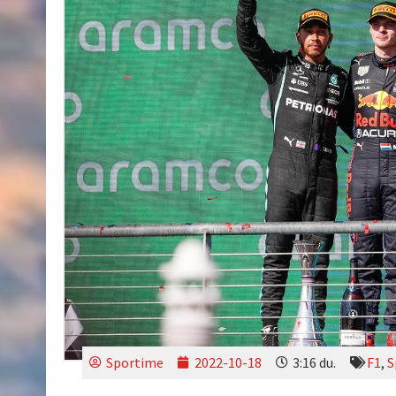
Sportime
2022-10-18
3:16 du.
F1
,
S