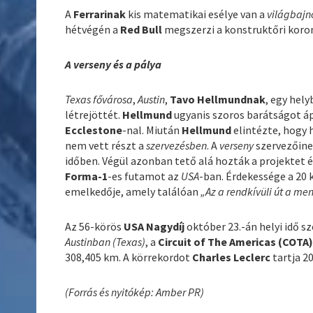
A
Ferrarinak
kis matematikai esélye van a
világbajn
hétvégén a
Red Bull
megszerzi a konstruktőri koro
A verseny és a pálya
Texas fővárosa
,
Austin
,
Tavo Hellmundnak
, egy hely
létrejöttét.
Hellmund
ugyanis szoros barátságot á
Ecclestone
-nal. Miután
Hellmund
elintézte, hogy
nem vett részt a
szervezésben
. A
verseny
szervezőinek
időben. Végül azonban tető alá hozták a projektet 
Forma-1
-es futamot az
USA
-ban. Érdekessége a 20
emelkedője, amely találóan
„Az a rendkívüli út a m
Az 56-körös
USA Nagydíj
október 23.-án helyi idő sz
Austinban (Texas)
, a
Circuit of The Americas (COTA
308,405 km. A körrekordot
Charles Leclerc
tartja 2
(Forrás és nyitókép: Amber PR)