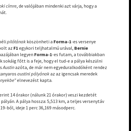
oki címre
, de valójában mindenki azt várja, hogy a
nát.
béli
pilótának
köszönheti a
Forma-1
-es versenye
polt az
F1
egykori teljhatalmú urával,
Bernie
 hazájában legyen
Forma-1
-es futam, a továbbiakban
 sokáig főtt is a feje, hogy el tud-e a pálya készülni
és
Austin
azóta, de már nem egyeduralkodóként rendez
 kanyaros
austini pályának
az az igencsak meredek
ennyekbe”
elnevezést kapta.
erint 14 órakor (nálunk 21 órakor) veszi kezdetét
)
pályán. A pálya hossza: 5,513 km, a teljes versenytáv
019-ből, ideje 1 perc 36,169 másodperc.