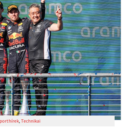
porthírek
,
Technikai