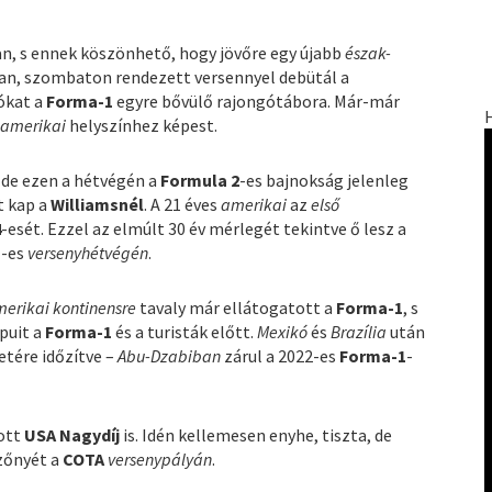
an, s ennek köszönhető, hogy jövőre egy újabb
észak-
an, szombaton rendezett versennyel debütál a
tókat a
Forma-1
egyre bővülő rajongótábora. Már-már
ó
amerikai
helyszínhez képest.
 de ezen a hétvégén a
Formula 2
-es bajnokság jelenleg
t kap a
Williamsnél
. A 21 éves
amerikai
az
első
4
-esét. Ezzel az elmúlt 30 év mérlegét tekintve ő lesz a
1
-es
versenyhétvégén
.
erikai kontinensre
tavaly már ellátogatott a
Forma-1
, s
puit a
Forma-1
és a turisták előtt.
Mexikó
és
Brazília
után
tére időzítve –
Abu-Dzabiban
zárul a 2022-es
Forma-1
-
tott
USA Nagydíj
is. Idén kellemesen enyhe, tiszta, de
őnyét a
COTA
versenypályán
.