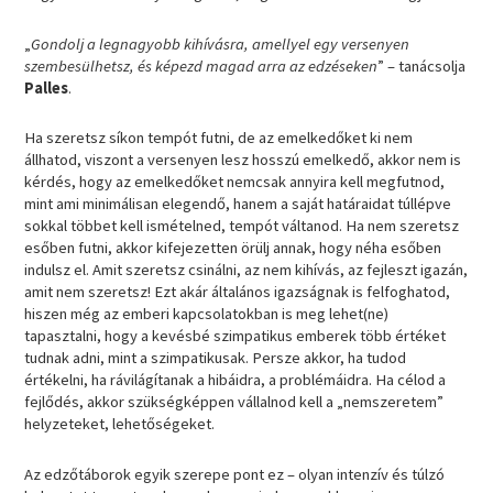
„
Gondolj a legnagyobb kihívásra, amellyel egy versenyen
szembesülhetsz, és képezd magad arra az edzéseken
” – tanácsolja
Palles
.
Ha szeretsz síkon tempót futni, de az emelkedőket ki nem
állhatod, viszont a versenyen lesz hosszú emelkedő, akkor nem is
kérdés, hogy az emelkedőket nemcsak annyira kell megfutnod,
mint ami minimálisan elegendő, hanem a saját határaidat túllépve
sokkal többet kell ismételned, tempót váltanod. Ha nem szeretsz
esőben futni, akkor kifejezetten örülj annak, hogy néha esőben
indulsz el. Amit szeretsz csinálni, az nem kihívás, az fejleszt igazán,
amit nem szeretsz! Ezt akár általános igazságnak is felfoghatod,
hiszen még az emberi kapcsolatokban is meg lehet(ne)
tapasztalni, hogy a kevésbé szimpatikus emberek több értéket
tudnak adni, mint a szimpatikusak. Persze akkor, ha tudod
értékelni, ha rávilágítanak a hibáidra, a problémáidra. Ha célod a
fejlődés, akkor szükségképpen vállalnod kell a „nemszeretem”
helyzeteket, lehetőségeket.
Az edzőtáborok egyik szerepe pont ez – olyan intenzív és túlzó