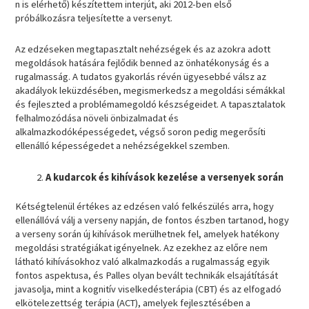
n is elérhető) készítettem interjút, aki 2012-ben első
próbálkozásra teljesítette a versenyt.
Az edzéseken megtapasztalt nehézségek és az azokra adott
megoldások hatására fejlődik benned az önhatékonyság és a
rugalmasság. A tudatos gyakorlás révén ügyesebbé válsz az
akadályok leküzdésében, megismerkedsz a megoldási sémákkal
és fejleszted a problémamegoldó készségeidet. A tapasztalatok
felhalmozódása növeli önbizalmadat és
alkalmazkodóképességedet, végső soron pedig megerősíti
ellenálló képességedet a nehézségekkel szemben.
A kudarcok és kihívások kezelése a versenyek során
Kétségtelenül értékes az edzésen való felkészülés arra, hogy
ellenállóvá válj a verseny napján, de fontos észben tartanod, hogy
a verseny során új kihívások merülhetnek fel, amelyek hatékony
megoldási stratégiákat igényelnek. Az ezekhez az előre nem
látható kihívásokhoz való alkalmazkodás a rugalmasság egyik
fontos aspektusa, és Palles olyan bevált technikák elsajátítását
javasolja, mint a kognitív viselkedésterápia (CBT) és az elfogadó
elkötelezettség terápia (ACT), amelyek fejlesztésében a