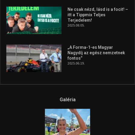
A legfrissebb videók
Az extrém időjárás és az
aszály következményeire hívja
fel a figyelmet Litkai Gergely
és a Greenpeace közös
híradója
2025.08.14.
Ne csak nézd, lásd is a focit! –
itt a Tippmix Teljes
Terjedelem!
2025.08.05.
„A Forma-1-es Magyar
Nagydíj az egész nemzetnek