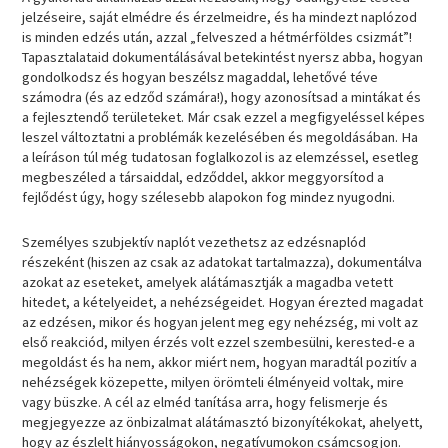
jelzéseire, saját elmédre és érzelmeidre, és ha mindezt naplózod
is minden edzés után, azzal „felveszed a hétmérföldes csizmát”!
Tapasztalataid dokumentálásával betekintést nyersz abba, hogyan
gondolkodsz és hogyan beszélsz magaddal, lehetővé téve
számodra (és az edződ számára!), hogy azonosítsad a mintákat és
a fejlesztendő területeket. Már csak ezzel a megfigyeléssel képes
leszel változtatni a problémák kezelésében és megoldásában. Ha
a leíráson túl még tudatosan foglalkozol is az elemzéssel, esetleg
megbeszéled a társaiddal, edződdel, akkor meggyorsítod a
fejlődést úgy, hogy szélesebb alapokon fog mindez nyugodni.
Személyes szubjektív naplót vezethetsz az edzésnaplód
részeként (hiszen az csak az adatokat tartalmazza), dokumentálva
azokat az eseteket, amelyek alátámasztják a magadba vetett
hitedet, a kételyeidet, a nehézségeidet. Hogyan érezted magadat
az edzésen, mikor és hogyan jelent meg egy nehézség, mi volt az
első reakciód, milyen érzés volt ezzel szembesülni, kerested-e a
megoldást és ha nem, akkor miért nem, hogyan maradtál pozitív a
nehézségek közepette, milyen örömteli élményeid voltak, mire
vagy büszke. A cél az elméd tanítása arra, hogy felismerje és
megjegyezze az önbizalmat alátámasztó bizonyítékokat, ahelyett,
hogy az észlelt hiányosságokon, negatívumokon csámcsogjon.