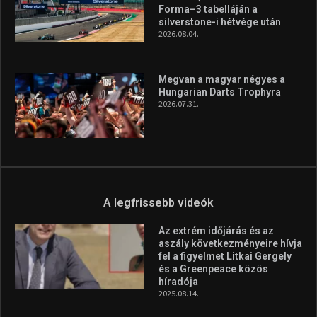
A legfrissebb hírek
Aranyérmet nyert Szilágyi Erik
az Európa-kupán
2026.08.05.
Molnár Martin újabb dobogót
szerzett, már második a brit
Forma–3 tabelláján a
silverstone-i hétvége után
2026.08.04.
Megvan a magyar négyes a
Hungarian Darts Trophyra
2026.07.31.