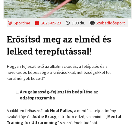
Sportime
2025-09-23
3:09 du.
Szabadidősport
Erősítsd meg az elméd és
lelked terepfutással!
Hogyan fejleszthető az alkalmazkodás, a felépülés és a
növekedés képessége a kihívásokkal, nehézségekkel teli
körülmények között?
A rugalmasság-fejlesztés beépítése az
edzésprogramba
A cikkben felhasználtuk
Neal Palles
, a mentális teljesítmény
szakértője és
Addie Bracy
, ultrafutó edző, valamint a „
Mental
Training for Ultrarunning
” szerzőjének tudását.