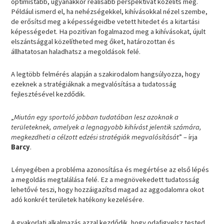
optimistább, ugyanakkor reálisabb perspektívát közelíts meg.
Például ismerd el, ha nehézségekkel, kihívásokkal nézel szembe,
de erősítsd meg a képességeidbe vetett hitedet és a kitartási
képességedet. Ha pozitívan fogalmazod meg a kihívásokat, újult
elszántsággal közelítheted meg őket, határozottan és
állhatatosan haladhatsz a megoldások felé.
A legtöbb felmérés alapján a szakirodalom hangsúlyozza, hogy
ezeknek a stratégiáknak a megvalósítása a tudatosság
fejlesztésével kezdődik.
„
Miután egy sportoló jobban tudatában lesz azoknak a
területeknek, amelyek a legnagyobb kihívást jelentik számára,
megkezdheti a célzott edzési stratégiák megvalósítását
” – írja
Barcy
.
Lényegében a probléma azonosítása és megértése az első lépés
a megoldás megtalálása felé. Ez a megnövekedett tudatosság
lehetővé teszi, hogy hozzáigazítsd magad az aggodalomra okot
adó konkrét területek hatékony kezelésére.
A gyakorlati alkalmazás azzal kezdődik, hogy odafigyelsz tested