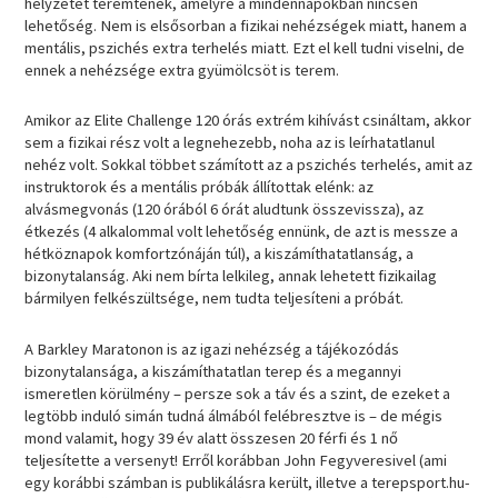
helyzetet teremtenek, amelyre a mindennapokban nincsen
lehetőség. Nem is elsősorban a fizikai nehézségek miatt, hanem a
mentális, pszichés extra terhelés miatt. Ezt el kell tudni viselni, de
ennek a nehézsége extra gyümölcsöt is terem.
Amikor az Elite Challenge 120 órás extrém kihívást csináltam, akkor
sem a fizikai rész volt a legnehezebb, noha az is leírhatatlanul
nehéz volt. Sokkal többet számított az a pszichés terhelés, amit az
instruktorok és a mentális próbák állítottak elénk: az
alvásmegvonás (120 órából 6 órát aludtunk összevissza), az
étkezés (4 alkalommal volt lehetőség ennünk, de azt is messze a
hétköznapok komfortzónáján túl), a kiszámíthatatlanság, a
bizonytalanság. Aki nem bírta lelkileg, annak lehetett fizikailag
bármilyen felkészültsége, nem tudta teljesíteni a próbát.
A Barkley Maratonon is az igazi nehézség a tájékozódás
bizonytalansága, a kiszámíthatatlan terep és a megannyi
ismeretlen körülmény – persze sok a táv és a szint, de ezeket a
legtöbb induló simán tudná álmából felébresztve is – de mégis
mond valamit, hogy 39 év alatt összesen 20 férfi és 1 nő
teljesítette a versenyt! Erről korábban John Fegyveresivel (ami
egy korábbi számban is publikálásra került, illetve a terepsport.hu-