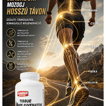
életmód
(416)
(222)
vívás
(174)
vízilabda
(197)
Érdi Mária
(130)
úszás
(361)
Hirdetés