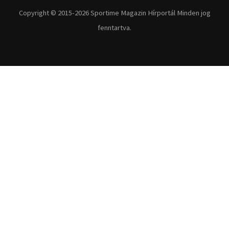
Fitnesz
Egyéb szabadidősport
Túra-Utazás
Lovassport
Közösségi sport
Copyright © 2015-2026 Sportime Magazin Hírportál Minden jog
fenntartva.