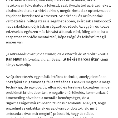
hatékonyan fokozhatod a fókuszt, szabályozhatod az érzelmeket,
alkalmazkodhatsz a kihívásokhoz, megőrizheted az optimizmusod
és jobban kezelheted a stresszt. Az edzések és az útvonalak
változtatása, váltogatása is segíthet ebben, akárcsak a különböző
napszakokban, időjárásban végzett edzések. Az egyéni és közös
edzések is egészen más kihívást állítanak eléd, főleg akkor, ha a
csapatban többféle mentalitású, képességű és felkészültségű
ember van.
„
A lelkesedés diktálja az iramot, de a kitartás éri el a célt
” – vallja
Dan Millman
tornász, harcművész
, „
A békés harcos útja
” című
könyv szerzője.
Az újrakeretezés egy másik értékes technika, amely jelentősen
hozzájárul a rugalmasság fejlesztéséhez. Ennek is megvan a maga
technikája, de egy pozitív, elfogadó és türelmes közegben minden
problémát ki lehet bontani. A negatív önértékelés, kommunikáció
átmenetileg növelheti a mentális keménységet, de a
rugalmasságot már rövidebb távon is csökkenti. Ahelyett, hogy
engednél az önkritikának és az olyan gondolatoknak, mint
„micsoda szívás már megint”, próbáld ki, hogy tisztább,