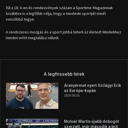
1035 Budapest, Miklós u. 7.
+36 30 471 1373
info (kukac) sportime.hu
Túl a 18. X-en és rendezvények százain a Sportime Magazinnak
továbbra is a legfőbb célja, hogy a mindenki sportját minél
vonzóbbá tegye.
A rendszeres mozgás és a sport jobbá teheti az életed! Mindehhez
minden infót megtalálsz nálunk.