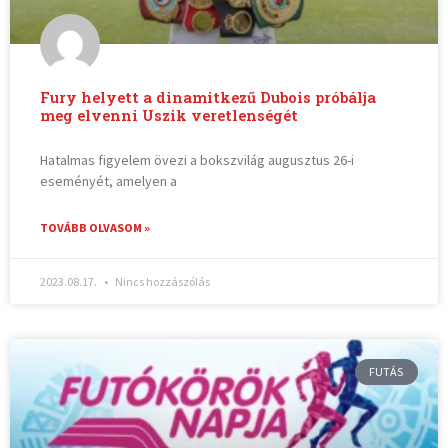
Fury helyett a dinamitkezű Dubois próbálja
meg elvenni Uszik veretlenségét
Hatalmas figyelem övezi a bokszvilág augusztus 26-i
eseményét, amelyen a
TOVÁBB OLVASOM »
2023.08.17.
Nincs hozzászólás
FUTÁS