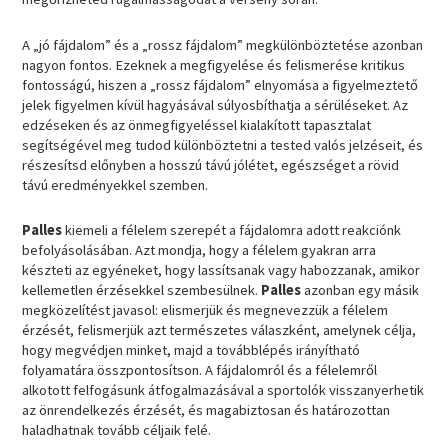
A „jó fájdalom” és a „rossz fájdalom” megkülönböztetése azonban
nagyon fontos. Ezeknek a megfigyelése és felismerése kritikus
fontosságú, hiszen a „rossz fájdalom” elnyomása a figyelmeztető
jelek figyelmen kívül hagyásával súlyosbíthatja a sérüléseket. Az
edzéseken és az önmegfigyeléssel kialakított tapasztalat
segítségével meg tudod különböztetni a tested valós jelzéseit, és
részesítsd előnyben a hosszú távú jólétet, egészséget a rövid
távú eredményekkel szemben.
Palles
kiemeli a félelem szerepét a fájdalomra adott reakciónk
befolyásolásában. Azt mondja, hogy a félelem gyakran arra
készteti az egyéneket, hogy lassítsanak vagy habozzanak, amikor
kellemetlen érzésekkel szembesülnek.
Palles
azonban egy másik
megközelítést javasol: elismerjük és megnevezzük a félelem
érzését, felismerjük azt természetes válaszként, amelynek célja,
hogy megvédjen minket, majd a továbblépés irányítható
folyamatára összpontosítson. A fájdalomról és a félelemről
alkotott felfogásunk átfogalmazásával a sportolók visszanyerhetik
az önrendelkezés érzését, és magabiztosan és határozottan
haladhatnak tovább céljaik felé.