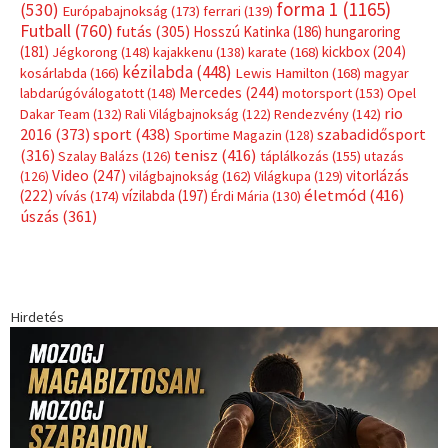
Címkék
Babos Tímea
asztalitenisz
(130)
atlétika
(144)
autosport
(123)
egészség
(240)
Bécs
(214)
Bajnokok Ligája
(168)
Birkózás
(143)
forma 1
(1165)
(530)
Európabajnokság
(173)
ferrari
(139)
Futball
(760)
futás
(305)
Hosszú Katinka
(186)
hungaroring
(181)
kickbox
(204)
Jégkorong
(148)
kajakkenu
(138)
karate
(168)
kézilabda
(448)
kosárlabda
(166)
Lewis Hamilton
(168)
magyar
Mercedes
(244)
labdarúgóválogatott
(148)
motorsport
(153)
Opel
rio
Dakar Team
(132)
Rali Világbajnokság
(122)
Rendezvény
(142)
sport
(438)
2016
(373)
szabadidősport
Sportime Magazin
(128)
(316)
tenisz
(416)
Szalay Balázs
(126)
táplálkozás
(155)
utazás
Video
(247)
vitorlázás
(126)
világbajnokság
(162)
Világkupa
(129)