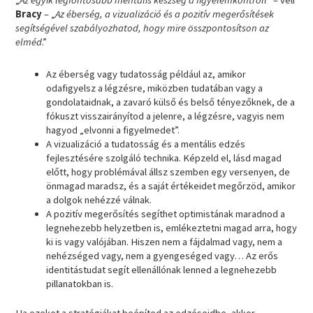
„
Az egyik legfontosabb mentális készség a figyelemkontroll
” – véli
Bracy
– „
Az éberség, a vizualizáció és a pozitív megerősítések
segítségével szabályozhatod, hogy mire összpontosítson az
elméd
.”
Az éberség vagy tudatosság például az, amikor
odafigyelsz a légzésre, miközben tudatában vagy a
gondolataidnak, a zavaró külső és belső tényezőknek, de a
fókuszt visszairányítod a jelenre, a légzésre, vagyis nem
hagyod „elvonni a figyelmedet”.
A vizualizáció a tudatosság és a mentális edzés
fejlesztésére szolgáló technika. Képzeld el, lásd magad
előtt, hogy problémával állsz szemben egy versenyen, de
önmagad maradsz, és a saját értékeidet megőrzöd, amikor
a dolgok nehézzé válnak.
A pozitív megerősítés segíthet optimistának maradnod a
legnehezebb helyzetben is, emlékeztetni magad arra, hogy
ki is vagy valójában. Hiszen nem a fájdalmad vagy, nem a
nehézséged vagy, nem a gyengeséged vagy… Az erős
identitástudat segít ellenállónak lenned a legnehezebb
pillanatokban is.
Ha ezeket a stratégiákat beépíted az edzéseidbe, akkor