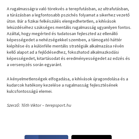
A rugalmasságra való törekvés a terepfutásban, az ultrafutásban,
a túrázásban a legfontosabb pszichés folyamat a sikerhez vezető
úton. Bár a fizikai felkészülés elengedhetetlen, a kihívások
leküzdéséhez szükséges mentális rugalmasság ugyanilyen fontos.
Azáltal, hogy megérted és tudatosan fejleszted az ellenálló
képességedet a nehézségekkel szemben, a támogató háttér
kiépítése és a különféle mentális stratégiák alkalmazása révén
kellő alapot ad a fejlődésedhez, fokozhatod alkalmazkodási
képességedet, kitartásodat és eredményességedet az edzés és
a versenyzés során egyaránt.
A kényelmetlenségek elfogadása, a kihívások újragondolása és a
kudarcok hatékony kezelése a rugalmasság fejlesztésének
kulcsfontosságú elemei.
Szerző: Tóth Viktor – terepsport.hu
S
S