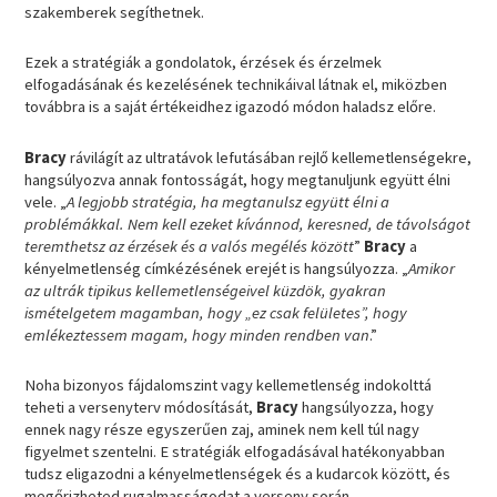
szakemberek segíthetnek.
Ezek a stratégiák a gondolatok, érzések és érzelmek
elfogadásának és kezelésének technikáival látnak el, miközben
továbbra is a saját értékeidhez igazodó módon haladsz előre.
Bracy
rávilágít az ultratávok lefutásában rejlő kellemetlenségekre,
hangsúlyozva annak fontosságát, hogy megtanuljunk együtt élni
vele. „
A legjobb stratégia, ha megtanulsz együtt élni a
problémákkal. Nem kell ezeket kívánnod, keresned, de távolságot
teremthetsz az érzések és a valós megélés között
”
Bracy
a
kényelmetlenség címkézésének erejét is hangsúlyozza. „
Amikor
az ultrák tipikus kellemetlenségeivel küzdök, gyakran
ismételgetem magamban, hogy „ez csak felületes”, hogy
emlékeztessem magam, hogy minden rendben van
.”
Noha bizonyos fájdalomszint vagy kellemetlenség indokolttá
teheti a versenyterv módosítását,
Bracy
hangsúlyozza, hogy
ennek nagy része egyszerűen zaj, aminek nem kell túl nagy
figyelmet szentelni. E stratégiák elfogadásával hatékonyabban
tudsz eligazodni a kényelmetlenségek és a kudarcok között, és
megőrizheted rugalmasságodat a verseny során.