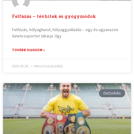
Felfázás – tévhitek és gyógymódok
Felfázás, hólyaghurut, hólyaggyulladás – egy és ugyanazon
tünetcsoportot takarja. Úgy
TOVÁBB OLVASOM »
2023.05.26.
Nincs hozzászólás
ÖKÖLVÍVÁS