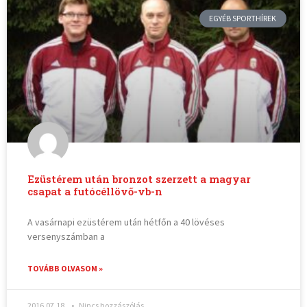
EGYÉB SPORTHÍREK
Ezüstérem után bronzot szerzett a magyar
csapat a futócéllövő-vb-n
A vasárnapi ezüstérem után hétfőn a 40 lövéses
versenyszámban a
TOVÁBB OLVASOM »
2016.07.18.
Nincs hozzászólás