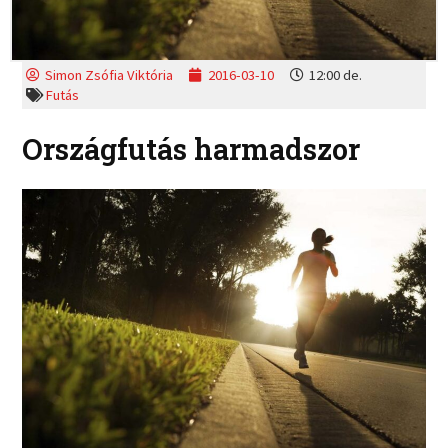
Simon Zsófia Viktória
2016-03-10
12:00 de.
Futás
Országfutás harmadszor