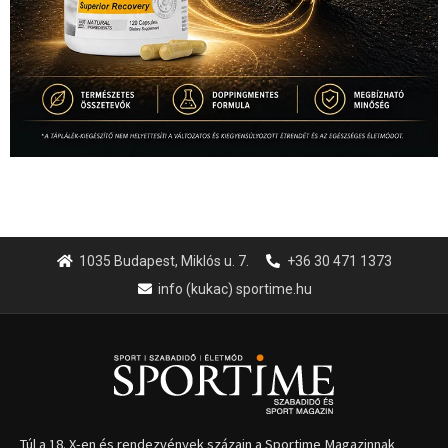
1035 Budapest, Miklós u. 7.
+36 30 471 1373
info (kukac) sportime.hu
Túl a 18. X-en és rendezvények százain a Sportime Magazinnak