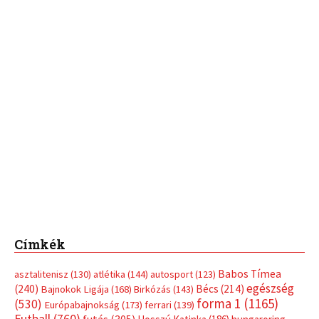
Címkék
Babos Tímea
asztalitenisz
(130)
atlétika
(144)
autosport
(123)
egészség
(240)
Bécs
(214)
Bajnokok Ligája
(168)
Birkózás
(143)
forma 1
(1165)
(530)
Európabajnokság
(173)
ferrari
(139)
Futball
(760)