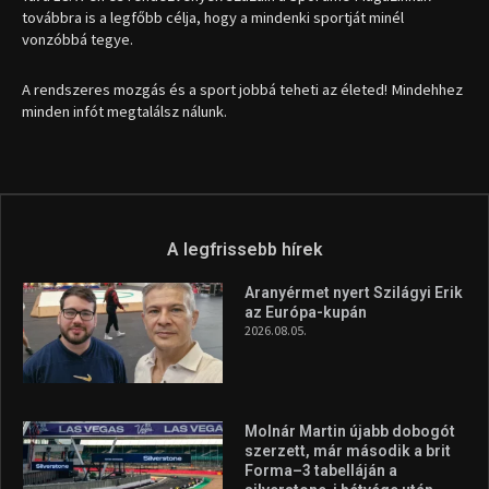
továbbra is a legfőbb célja, hogy a mindenki sportját minél
vonzóbbá tegye.
A rendszeres mozgás és a sport jobbá teheti az életed! Mindehhez
minden infót megtalálsz nálunk.
A legfrissebb hírek
Aranyérmet nyert Szilágyi Erik
az Európa-kupán
2026.08.05.
Molnár Martin újabb dobogót
szerzett, már második a brit
Forma–3 tabelláján a