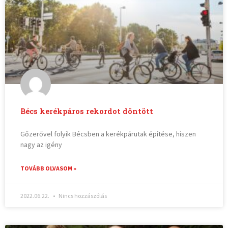
Bécs kerékpáros rekordot döntött
Gőzerővel folyik Bécsben a kerékpárutak építése, hiszen
nagy az igény
TOVÁBB OLVASOM »
2022.06.22.
Nincs hozzászólás