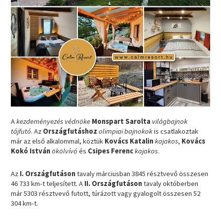
A
kezdeményezés védnöke
Monspart Sarolta
világbajnok
tájfutó
. Az
Országfutáshoz
olimpiai bajnokok
is csatlakoztak
már az első alkalommal, köztük
Kovács Katalin
kajakos
,
Kovács
Kokó István
ökölvívó
és
Csipes Ferenc
kajakos
.
Az
I. Országfutáson
tavaly márciusban 3845 résztvevő összesen
46 733 km-t teljesített. A
II. Országfutáson
tavaly októberben
már 5303 résztvevő futott, túrázott vagy gyalogolt összesen 52
304 km-t.