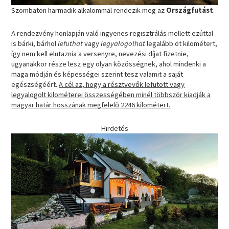
Szombaton harmadik alkalommal rendezik meg az
Országfutást
.
A rendezvény honlapján való ingyenes regisztrálás mellett ezúttal
is bárki, bárhol
lefuthat
vagy
legyalogolhat
legalább öt kilométert,
így nem kell elutaznia a versenyre, nevezési díjat fizetnie,
ugyanakkor része lesz egy olyan közösségnek, ahol mindenki a
maga módján és képességei szerint tesz valamit a saját
egészségéért.
A cél az, hogy a résztvevők lefutott vagy
legyalogolt kilométerei összességében minél többször kiadják a
magyar határ hosszának megfelelő 2246 kilométert.
Hirdetés