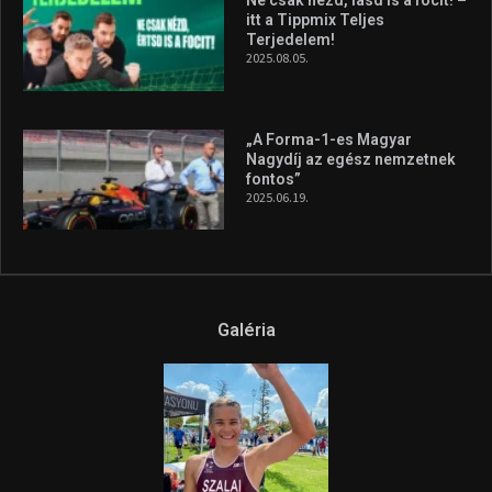
Ne csak nézd, lásd is a focit! –
itt a Tippmix Teljes
Terjedelem!
2025.08.05.
„A Forma-1-es Magyar
Nagydíj az egész nemzetnek
fontos”
2025.06.19.
Galéria