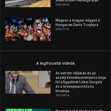
silverstone-i hétvége után
2026.08.04.
Megvan a magyar négyes a
Hungarian Darts Trophyra
2026.07.31.
A legfrissebb videók
Az extrém időjárás és az
aszály következményeire hívja
fel a figyelmet Litkai Gergely
és a Greenpeace közös
híradója
2025.08.14.