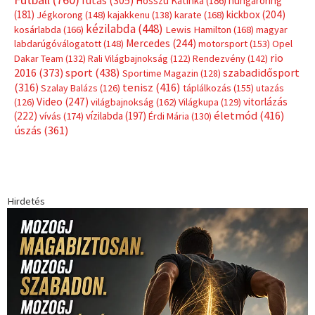
futás
(305)
Hosszú Katinka
(186)
hungaroring
(181)
kickbox
(204)
Jégkorong
(148)
kajakkenu
(138)
karate
(168)
kézilabda
(448)
kosárlabda
(166)
Lewis Hamilton
(168)
magyar
Mercedes
(244)
labdarúgóválogatott
(148)
motorsport
(153)
Opel
rio
Dakar Team
(132)
Rali Világbajnokság
(122)
Rendezvény
(142)
sport
(438)
2016
(373)
szabadidősport
Sportime Magazin
(128)
(316)
tenisz
(416)
Szalay Balázs
(126)
táplálkozás
(155)
utazás
Video
(247)
vitorlázás
(126)
világbajnokság
(162)
Világkupa
(129)
életmód
(416)
(222)
vívás
(174)
vízilabda
(197)
Érdi Mária
(130)
úszás
(361)
Hirdetés