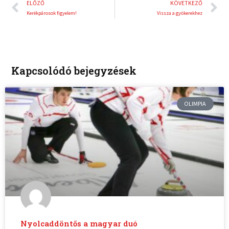
Előző
K
ELŐZŐ
KÖVETKEZŐ
Kerékpárosok figyelem!
Vissza a gyökerekhez
Kapcsolódó bejegyzések
OLIMPIA
Nyolcaddöntős a magyar duó