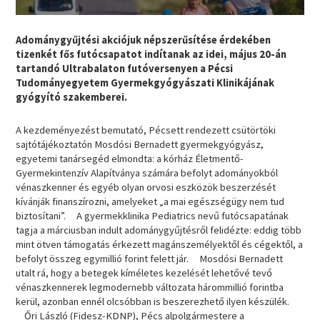
Adománygyűjtési akciójuk népszerűsítése érdekében
tizenkét fős futócsapatot indítanak az idei, május 20-án
tartandó Ultrabalaton futóversenyen a Pécsi
Tudományegyetem Gyermekgyógyászati Klinikájának
gyógyító szakemberei.
A kezdeményezést bemutató, Pécsett rendezett csütörtöki
sajtótájékoztatón Mosdósi Bernadett gyermekgyógyász,
egyetemi tanársegéd elmondta: a kórház Életmentő-
Gyermekintenzív Alapítványa számára befolyt adományokból
vénaszkenner és egyéb olyan orvosi eszközök beszerzését
kívánják finanszírozni, amelyeket „a mai egészségügy nem tud
biztosítani”. A gyermekklinika Pediatrics nevű futócsapatának
tagja a márciusban indult adománygyűjtésről felidézte: eddig több
mint ötven támogatás érkezett magánszemélyektől és cégektől, a
befolyt összeg egymillió forint felett jár. Mosdósi Bernadett
utalt rá, hogy a betegek kíméletes kezelését lehetővé tevő
vénaszkennerek legmodernebb változata hárommillió forintba
kerül, azonban ennél olcsóbban is beszerezhető ilyen készülék.
Őri László (Fidesz-KDNP), Pécs alpolgármestere a