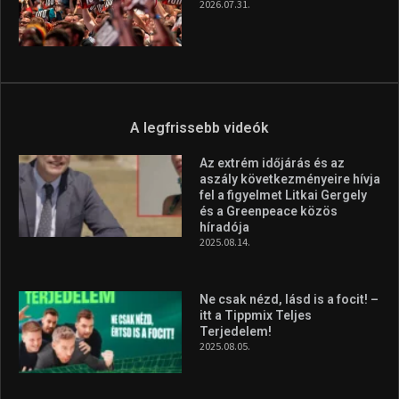
2026.07.31.
A legfrissebb videók
Az extrém időjárás és az
aszály következményeire hívja
fel a figyelmet Litkai Gergely
és a Greenpeace közös
híradója
2025.08.14.
Ne csak nézd, lásd is a focit! –
itt a Tippmix Teljes
Terjedelem!
2025.08.05.