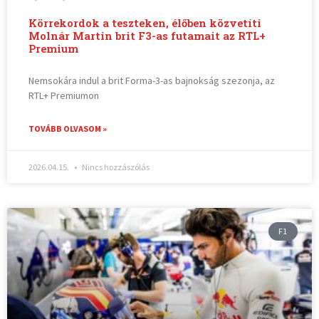
Körrekordok a teszteken, élőben közvetíti
Molnár Martin brit F3-as futamait az RTL+
Premium
Nemsokára indul a brit Forma-3-as bajnokság szezonja, az
RTL+ Premiumon
TOVÁBB OLVASOM »
2026.04.15.
Nincs hozzászólás
F1