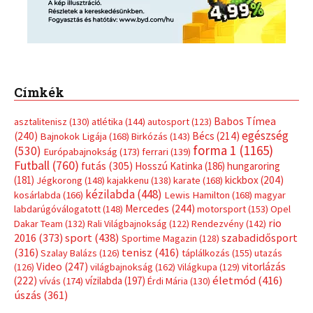
Címkék
Babos Tímea
asztalitenisz
(130)
atlétika
(144)
autosport
(123)
egészség
(240)
Bécs
(214)
Bajnokok Ligája
(168)
Birkózás
(143)
forma 1
(1165)
(530)
Európabajnokság
(173)
ferrari
(139)
Futball
(760)
futás
(305)
Hosszú Katinka
(186)
hungaroring
(181)
kickbox
(204)
Jégkorong
(148)
kajakkenu
(138)
karate
(168)
kézilabda
(448)
kosárlabda
(166)
Lewis Hamilton
(168)
magyar
Mercedes
(244)
labdarúgóválogatott
(148)
motorsport
(153)
Opel
rio
Dakar Team
(132)
Rali Világbajnokság
(122)
Rendezvény
(142)
sport
(438)
2016
(373)
szabadidősport
Sportime Magazin
(128)
(316)
tenisz
(416)
Szalay Balázs
(126)
táplálkozás
(155)
utazás
Video
(247)
vitorlázás
(126)
világbajnokság
(162)
Világkupa
(129)
életmód
(416)
(222)
vívás
(174)
vízilabda
(197)
Érdi Mária
(130)
úszás
(361)