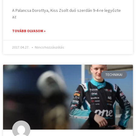
A Palancsa Dorottya, Kiss Zsolt duó szerdán 9-4-re legyőzte
az
TOVÁBB OLVASOM »
2017.04.27.
Nincs hozzászólás
TECHNIKAI