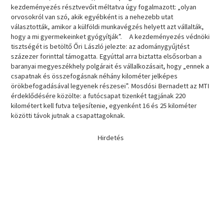
kezdeményezés résztvevőit méltatva úgy fogalmazott: „olyan
orvosokról van szó, akik egyébként is a nehezebb utat
választották, amikor a külföldi munkavégzés helyett azt vállalták,
hogy a mi gyermekeinket gyógyítják”. A kezdeményezés védnöki
tisztségét is betöltő Őri László jelezte: az adománygyűjtést
százezer forinttal támogatta. Egyúttal arra biztatta elsősorban a
baranyai megyeszékhely polgárait és vállalkozásait, hogy „ennek a
csapatnak és összefogásnak néhány kilométer jelképes
örökbefogadásával legyenek részesei”. Mosdósi Bernadett az MTI
érdeklődésére közölte: a futócsapat tizenkét tagjának 220
kilométert kell futva teljesítenie, egyenként 16 és 25 kilométer
közötti távok jutnak a csapattagoknak.
Hirdetés