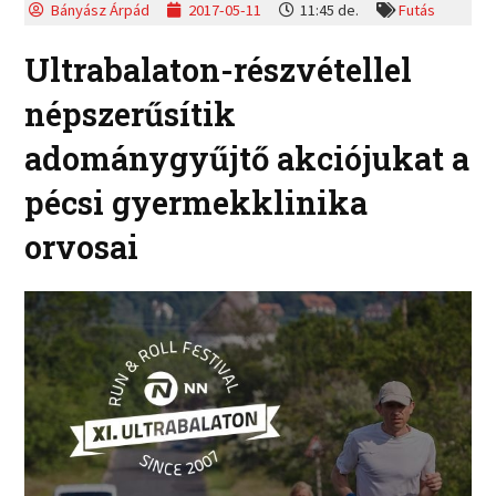
Bányász Árpád
2017-05-11
11:45 de.
Futás
Ultrabalaton-részvétellel
népszerűsítik
adománygyűjtő akciójukat a
pécsi gyermekklinika
orvosai