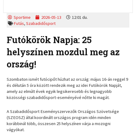
Sportime
2026-05-13
12:01 du.
Futás
,
Szabadidősport
Futókörök Napja: 25
helyszínen mozdul meg az
ország!
Szombaton ismét futócipőt húzhat az ország: május 16-án reggel 9
és délután 5 óra között rendezik meg az idei Futókörök Napját,
amely az elmúlt évek egyik legsikeresebb és legnagyobb
közösségi szabadidősport-eseményévé nőtte ki magát.
A Szabadidősport Eseményszervezők Országos Szövetsége
(SZEOSZ) által koordinált országos program idén minden
korábbinál több, összesen 25 helyszínen várja a mozogni
vágyókat.