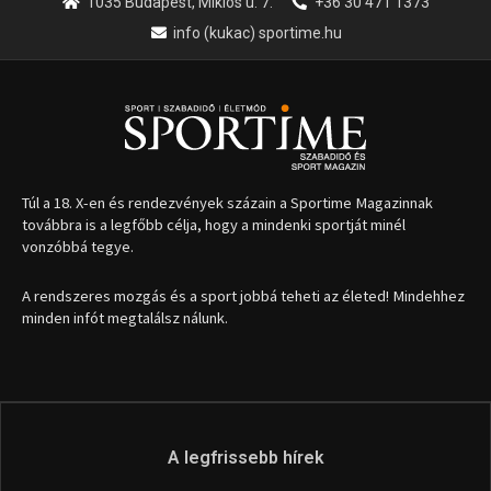
1035 Budapest, Miklós u. 7.
+36 30 471 1373
info (kukac) sportime.hu
Túl a 18. X-en és rendezvények százain a Sportime Magazinnak
továbbra is a legfőbb célja, hogy a mindenki sportját minél
vonzóbbá tegye.
A rendszeres mozgás és a sport jobbá teheti az életed! Mindehhez
minden infót megtalálsz nálunk.
A legfrissebb hírek