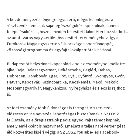
A kezdeményezés lényege egyszerű, mégis különleges: a
résztvevők nemcsak saját egészségükért sportolnak, hanem
településükért is, hiszen minden teljesített kilométer hozzáadódik
az adott város vagy kerület összesített eredményéhez. Így a
Futókörök Napja egyszerre válik országos sportünneppé,
közösségi programmá és egyfajta lokálpatrióta kihívássá.
Budapest öt helyszínnel kapcsolódik be az eseménybe, mellette
Ajka, Baja, Balassagyarmat, Békéscsaba, Cegléd, Dabas,
Debrecen, Dombóvár, Eger, Fót, Gyál, Gyömrő, Gyöngyös, Győr,
Hatvan, Kaposvár, Kazincbarcika, Kecskemét, Makó, Miskolc,
Mosonmagyaróvár, Nagykanizsa, Nyíregyháza és Pécs is rajthoz
áll.
Az idei esemény több újdonságot is tartogat. A szervezők
előzetes online nevezési lehetőséget biztosítanak a SZEOSZ
felületein, az előregisztrálók pedig egyedi rajtszámot kapnak,
amely emlékként is hazavihető. Emellett a teljes napi versengést
élő közvetítés kíséri végig: a SZEOSZ YouTube- és Facebook-