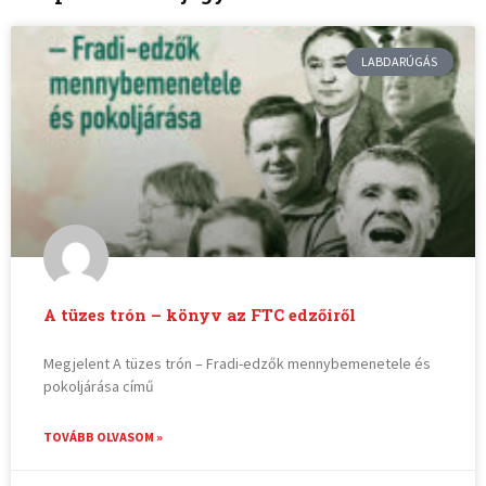
LABDARÚGÁS
A tüzes trón – könyv az FTC edzőiről
Megjelent A tüzes trón – Fradi-edzők mennybemenetele és
pokoljárása című
TOVÁBB OLVASOM »