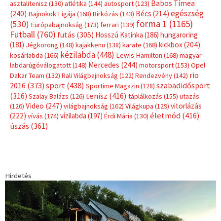
Babos Tímea
asztalitenisz
(130)
atlétika
(144)
autosport
(123)
egészség
(240)
Bécs
(214)
Bajnokok Ligája
(168)
Birkózás
(143)
forma 1
(1165)
(530)
Európabajnokság
(173)
ferrari
(139)
Futball
(760)
futás
(305)
Hosszú Katinka
(186)
hungaroring
(181)
kickbox
(204)
Jégkorong
(148)
kajakkenu
(138)
karate
(168)
kézilabda
(448)
kosárlabda
(166)
Lewis Hamilton
(168)
magyar
Mercedes
(244)
labdarúgóválogatott
(148)
motorsport
(153)
Opel
rio
Dakar Team
(132)
Rali Világbajnokság
(122)
Rendezvény
(142)
sport
(438)
2016
(373)
szabadidősport
Sportime Magazin
(128)
(316)
tenisz
(416)
Szalay Balázs
(126)
táplálkozás
(155)
utazás
Video
(247)
vitorlázás
(126)
világbajnokság
(162)
Világkupa
(129)
életmód
(416)
(222)
vívás
(174)
vízilabda
(197)
Érdi Mária
(130)
úszás
(361)
Hirdetés