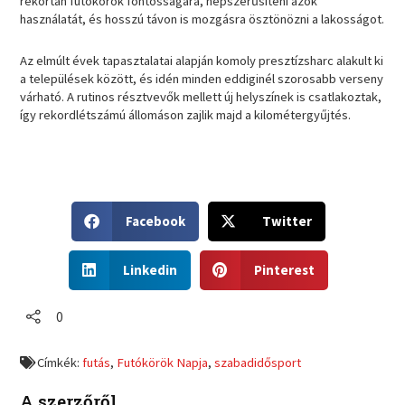
rekortán futókörök fontosságára, népszerűsíteni azok
használatát, és hosszú távon is mozgásra ösztönözni a lakosságot.
Az elmúlt évek tapasztalatai alapján komoly presztízsharc alakult ki
a települések között, és idén minden eddiginél szorosabb verseny
várható. A rutinos résztvevők mellett új helyszínek is csatlakoztak,
így rekordlétszámú állomáson zajlik majd a kilométergyűjtés.
S
S
Facebook
Twitter
h
h
a
a
S
S
r
r
Linkedin
Pinterest
h
h
e
e
a
a
o
o
r
r
0
n
n
e
e
f
t
o
o
a
w
Címkék:
futás
,
Futókörök Napja
,
szabadidősport
n
n
c
i
l
p
e
t
A szerzőről
i
i