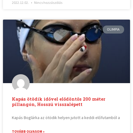
2022.12.02.
Nincs hozzászólás
OLIMPIA
Kapás ötödik idővel elődöntős 200 méter
pillangón, Hosszú visszalépett
Kapás Boglárka az ötödik helyen jutott a keddi előfutamból a
TOVÁBB OLVASOM »