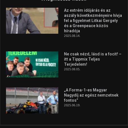
Az extrém időjárás és az
aszály következményeire hívja
fel a figyelmet Litkai Gergely
és a Greenpeace közös
híradója
2025.08.14.
Ne csak nézd, lásd is a focit! –
itt a Tippmix Teljes
Terjedelem!
2025.08.05.
„A Forma-1-es Magyar
Nagydíj az egész nemzetnek
fontos”
2025.06.19.