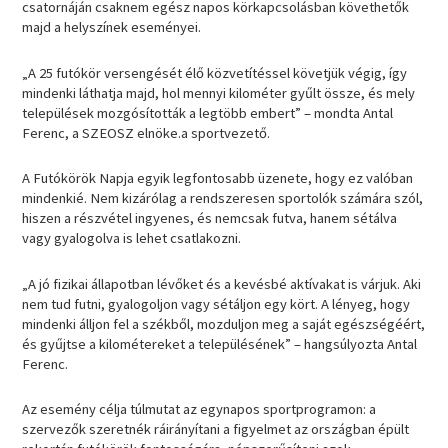
csatornáján csaknem egész napos körkapcsolásban követhetők
majd a helyszínek eseményei.
„A 25 futókör versengését élő közvetítéssel követjük végig, így
mindenki láthatja majd, hol mennyi kilométer gyűlt össze, és mely
települések mozgósították a legtöbb embert” – mondta Antal
Ferenc, a SZEOSZ elnöke.a sportvezető.
A Futókörök Napja egyik legfontosabb üzenete, hogy ez valóban
mindenkié. Nem kizárólag a rendszeresen sportolók számára szól,
hiszen a részvétel ingyenes, és nemcsak futva, hanem sétálva
vagy gyalogolva is lehet csatlakozni.
„A jó fizikai állapotban lévőket és a kevésbé aktívakat is várjuk. Aki
nem tud futni, gyalogoljon vagy sétáljon egy kört. A lényeg, hogy
mindenki álljon fel a székből, mozduljon meg a saját egészségéért,
és gyűjtse a kilométereket a településének” – hangsúlyozta Antal
Ferenc.
Az esemény célja túlmutat az egynapos sportprogramon: a
szervezők szeretnék ráirányítani a figyelmet az országban épült