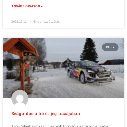
TOVÁBB OLVASOM »
2022.11.11.
Nincs hozzászólás
RALLY
Száguldás a hó és jég hazájában
A Rali Világbajnokság második fordulója a szezon egyetlen