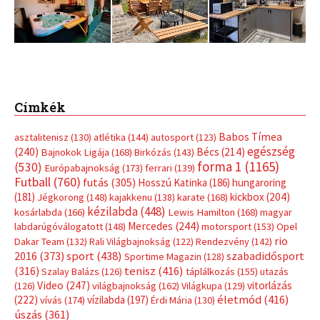
Címkék
Babos Tímea
asztalitenisz
(130)
atlétika
(144)
autosport
(123)
egészség
(240)
Bécs
(214)
Bajnokok Ligája
(168)
Birkózás
(143)
forma 1
(1165)
(530)
Európabajnokság
(173)
ferrari
(139)
Futball
(760)
futás
(305)
Hosszú Katinka
(186)
hungaroring
(181)
kickbox
(204)
Jégkorong
(148)
kajakkenu
(138)
karate
(168)
kézilabda
(448)
kosárlabda
(166)
Lewis Hamilton
(168)
magyar
Mercedes
(244)
labdarúgóválogatott
(148)
motorsport
(153)
Opel
rio
Dakar Team
(132)
Rali Világbajnokság
(122)
Rendezvény
(142)
sport
(438)
2016
(373)
szabadidősport
Sportime Magazin
(128)
(316)
tenisz
(416)
Szalay Balázs
(126)
táplálkozás
(155)
utazás
Video
(247)
vitorlázás
(126)
világbajnokság
(162)
Világkupa
(129)
életmód
(416)
(222)
vívás
(174)
vízilabda
(197)
Érdi Mária
(130)
úszás
(361)