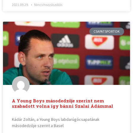
2021.09.29.
Nincs hozzászólás
CSAPATSPORTOK
A Young Boys másodedzője szerint nem
szabadott volna így bánni Szalai Ádámmal
Kádár Zoltán, a Young Boys labdarúgócsapatának
másodedzője szerint a Basel