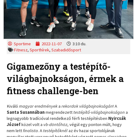
Sportime
2022-11-07
3:10 du.
Fitnesz
,
Sporthírek
,
Szabadidősport
Gigamezőny a testépítő-
világbajnokságon, érmek a
fitness challenge-ben
Kiváló
magyar eredmények
a
rekordok világbajnokságán
! A
Santa Susannában
megrendezett
testépítő-világbajnokságon
a
legnagyobb tradícióval rendelkező férfi testépítésben
Nyircsák
József
közel volt a
vb-döntőhöz
, végül egy ponton múlt, hogy
nem lett
finalista
. A
testépítőknél
az év hazai sportolójának
megválasztott versenyző hetedikként végzett
games classicban
.