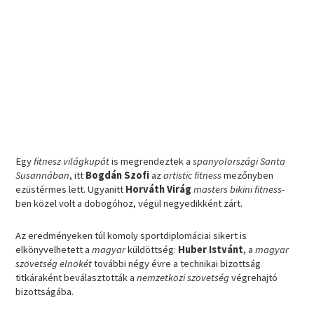
Egy
fitnesz világkupát
is megrendeztek a
spanyolországi Santa
Susannában
, itt
Bogdán Szofi
az
artistic fitness
mezőnyben
ezüstérmes lett. Ugyanitt
Horváth Virág
masters bikini fitness
-
ben közel volt a dobogóhoz, végül negyedikként zárt.
Az eredményeken túl komoly sportdiplomáciai sikert is
elkönyvelhetett a
magyar
küldöttség:
Huber Istvánt
, a
magyar
szövetség elnökét
további négy évre a technikai bizottság
titkáraként beválasztották a
nemzetközi szövetség
végrehajtó
bizottságába.