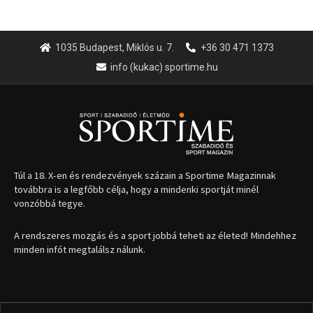
1035 Budapest, Miklós u. 7.
+36 30 471 1373
info (kukac) sportime.hu
Túl a 18. X-en és rendezvények százain a Sportime Magazinnak
továbbra is a legfőbb célja, hogy a mindenki sportját minél
vonzóbbá tegye.
A rendszeres mozgás és a sport jobbá teheti az életed! Mindehhez
minden infót megtalálsz nálunk.