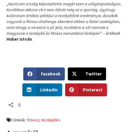
„
Nyolcvan ország képviseltette magát ezen a világbajnokságon.
Korábban ekkora vb-t nem látott még ez a sportág, úgyhogy
különösen értékes például a testépítőink eredményei. Büszkék
vagyunk a fitness challenge sikerekre ebben a fiatal szakágban,
mint ahogy a vk-ezüst is jól jelzi, továbbra is ott vannak a
magyarok a testépítő és fitnesz nemzetközi térképén
” – értékelt
Huber István
.
S
S
Facebook
Twitter
h
h
a
a
S
S
r
r
Linkedin
Pinterest
h
h
e
e
a
a
o
o
r
r
0
n
n
e
e
f
t
o
o
a
w
Címkék:
fitnesz
,
testépítés
n
n
c
i
l
p
e
t