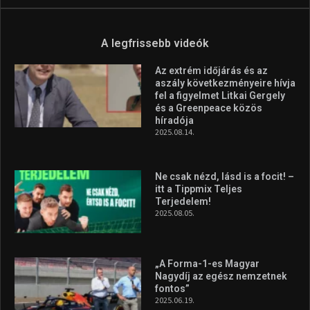
A legfrissebb videók
Az extrém időjárás és az
aszály következményeire hívja
fel a figyelmet Litkai Gergely
és a Greenpeace közös
híradója
2025.08.14.
Ne csak nézd, lásd is a focit! –
itt a Tippmix Teljes
Terjedelem!
2025.08.05.
„A Forma-1-es Magyar
Nagydíj az egész nemzetnek
fontos”
2025.06.19.