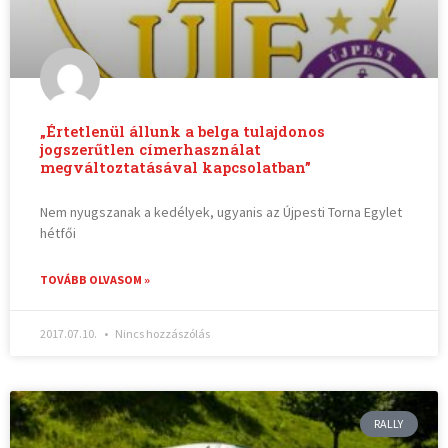
„Értetlenül állunk a belga tulajdonos
jogszerűtlen címerhasználat
megváltoztatásával kapcsolatban”
Nem nyugszanak a kedélyek, ugyanis az Újpesti Torna Egylet
hétfői
TOVÁBB OLVASOM »
2017.07.10.
Nincs hozzászólás
RALLY