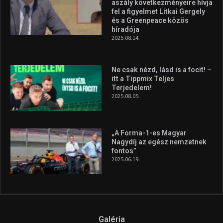
aszály következményeire hívja
fel a figyelmet Litkai Gergely
és a Greenpeace közös
híradója
2025.08.14.
Ne csak nézd, lásd is a focit! –
itt a Tippmix Teljes
Terjedelem!
2025.08.05.
„A Forma-1-es Magyar
Nagydíj az egész nemzetnek
fontos”
2025.06.19.
Galéria