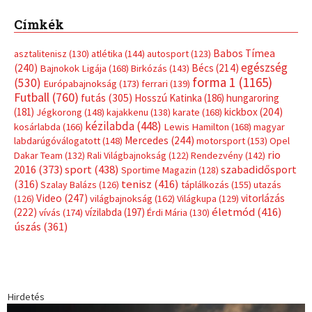
Címkék
Babos Tímea
asztalitenisz
(130)
atlétika
(144)
autosport
(123)
egészség
(240)
Bécs
(214)
Bajnokok Ligája
(168)
Birkózás
(143)
forma 1
(1165)
(530)
Európabajnokság
(173)
ferrari
(139)
Futball
(760)
futás
(305)
Hosszú Katinka
(186)
hungaroring
(181)
kickbox
(204)
Jégkorong
(148)
kajakkenu
(138)
karate
(168)
kézilabda
(448)
kosárlabda
(166)
Lewis Hamilton
(168)
magyar
Mercedes
(244)
labdarúgóválogatott
(148)
motorsport
(153)
Opel
rio
Dakar Team
(132)
Rali Világbajnokság
(122)
Rendezvény
(142)
sport
(438)
2016
(373)
szabadidősport
Sportime Magazin
(128)
(316)
tenisz
(416)
Szalay Balázs
(126)
táplálkozás
(155)
utazás
Video
(247)
vitorlázás
(126)
világbajnokság
(162)
Világkupa
(129)
életmód
(416)
(222)
vívás
(174)
vízilabda
(197)
Érdi Mária
(130)
úszás
(361)
Hirdetés