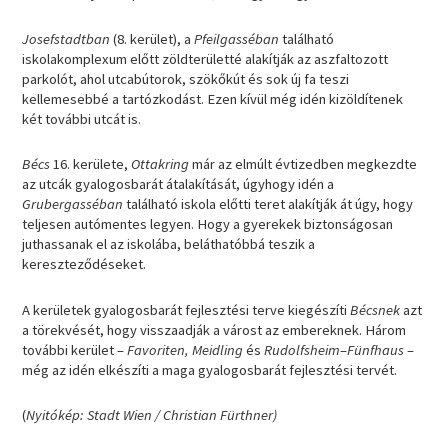
Josefstadtban
(8. kerület), a
Pfeilgasséban
található
iskolakomplexum előtt zöldterületté alakítják az aszfaltozott
parkolót, ahol utcabútorok, szökőkút és sok új fa teszi
kellemesebbé a tartózkodást. Ezen kívül még idén kizöldítenek
két további utcát is.
Bécs
16. kerülete,
Ottakring
már az elmúlt évtizedben megkezdte
az utcák gyalogosbarát átalakítását, úgyhogy idén a
Grubergasséban
található iskola előtti teret alakítják át úgy, hogy
teljesen autómentes legyen. Hogy a gyerekek biztonságosan
juthassanak el az iskolába, beláthatóbbá teszik a
kereszteződéseket.
A kerületek gyalogosbarát fejlesztési terve kiegészíti
Bécsnek
azt
a törekvését, hogy visszaadják a várost az embereknek. Három
további kerület –
Favoriten, Meidling
és
Rudolfsheim
–
Fünfhaus
–
még az idén elkészíti a maga gyalogosbarát fejlesztési tervét.
(
Nyitókép: Stadt Wien / Christian Fürthner)