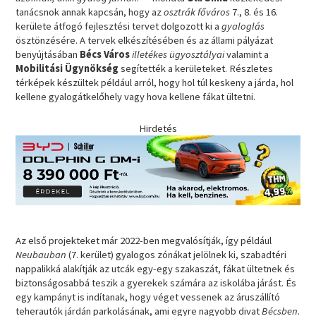
tanácsnok annak kapcsán, hogy az
osztrák főváros
7., 8. és 16.
kerülete átfogó fejlesztési tervet dolgozott ki a
gyaloglás
ösztönzésére. A tervek elkészítésében és az állami pályázat
benyújtásában
Bécs Város
illetékes ügyosztályai
valamint a
Mobilitási Ügynökség
segítették a kerületeket. Részletes
térképek készültek például arról, hogy hol túl keskeny a járda, hol
kellene gyalogátkelőhely vagy hova kellene fákat ültetni.
Hirdetés
Az első projekteket már 2022-ben megvalósítják, így például
Neubauban
(7. kerület) gyalogos zónákat jelölnek ki, szabadtéri
nappalikká alakítják az utcák egy-egy szakaszát, fákat ültetnek és
biztonságosabbá teszik a gyerekek számára az iskolába járást. És
egy kampányt is indítanak, hogy véget vessenek az áruszállító
teherautók járdán parkolásának, ami egyre nagyobb divat
Bécsben
.