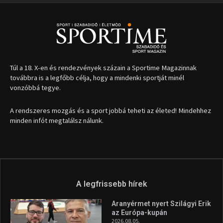
Túl a 18. X-en és rendezvények százain a Sportime Magazinnak
továbbra is a legfőbb célja, hogy a mindenki sportját minél
vonzóbbá tegye.
A rendszeres mozgás és a sport jobbá teheti az életed! Mindehhez
minden infót megtalálsz nálunk.
A legfrissebb hírek
Aranyérmet nyert Szilágyi Erik
az Európa-kupán
2026.08.05.