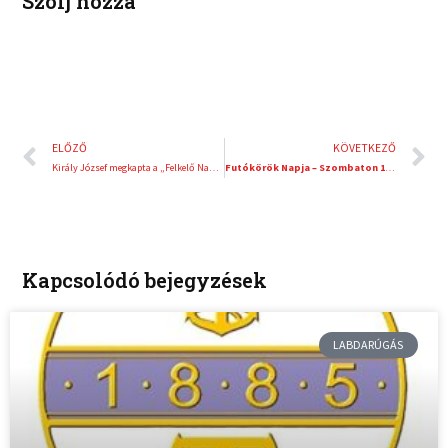
Szólj hozzá
Előző
K
ELŐZŐ
KÖVETKEZŐ
Király József megkapta a „Felkelő Nap Rendje Arany és Ezüst Sugarakkal” japán érdemrendet
Futókörök Napja – Szombaton 15 helyszínen futnak a résztvevők
Kapcsolódó bejegyzések
LABDARÚGÁS