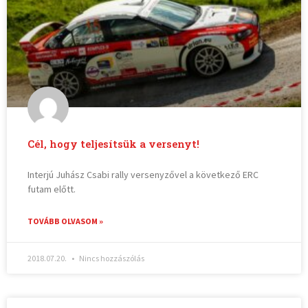
Cél, hogy teljesítsük a versenyt!
Interjú Juhász Csabi rally versenyzővel a következő ERC
futam előtt.
TOVÁBB OLVASOM »
2018.07.20.
Nincs hozzászólás