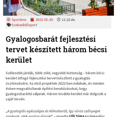
Sportime
2022-05-20
11:22 de.
Szabadidősport
Gyalogosbarát fejlesztési
tervet készített három bécsi
kerület
Szélesebb járdák, több zöld, nagyobb biztonság – három
bécsi
kerület átfogó fejlesztési tervet készített a gyaloglás
ösztönzésére. Az első projektek 2022-ben indulnak, és minden
évben megvalósítanak építési beruházásokat, hogy
gyalogosbaráttá váljanak. Három további kerület már dolgozik a
saját tervén.
„
A gyaloglás egészséges és klímabarát, így vörös szőnyeget
azoknak, akik gyalog járnak
!” – mondta
Ulli Sima
közlekedési