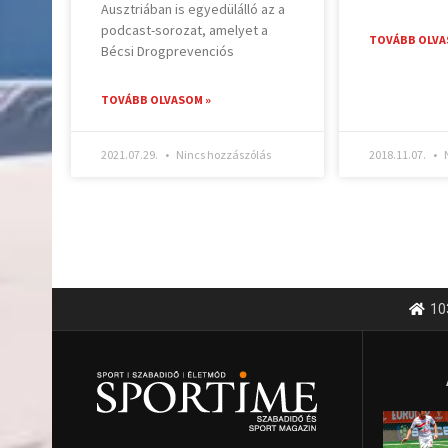
Ausztriában is egyedülálló az a
podcast-sorozat, amelyet a
TOVÁBB OLVA
Bécsi Drogprevenciós
TOVÁBB OLVASOM »
2021.07.29.
Nincs hozzászólás
2018.11.07.
N
10