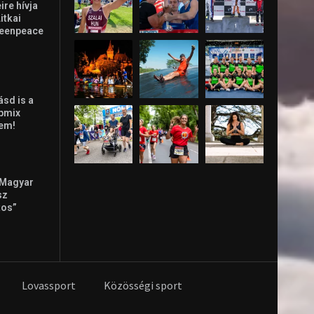
re hívja
Litkai
reenpeace
ásd is a
ppmix
lem!
 Magyar
sz
tos”
Lovassport
Közösségi sport