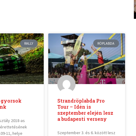
RALLY
RÖPLABDA
 gyorsok
Strandröplabda Pro
ánk
Tour – Idén is
szeptember elején lesz
a budapesti verseny
osztály 2018-as
érettetésének
Szeptember 3. és 6. között lesz
.09-11, helye