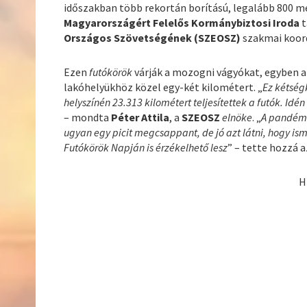
időszakban több rekortán borítású, legalább 800 m
Magyarországért Felelős Kormánybiztosi Iroda
t
Országos Szövetségének (SZEOSZ)
szakmai koord
Ezen
futókörök
várják a mozogni vágyókat, egyben 
lakóhelyükhöz közel egy-két kilométert. „
Ez kétség
helyszínén 23.313 kilométert teljesítettek a futók. Id
– mondta
Péter Attila
, a
SZEOSZ
elnöke
. „
A pandémi
ugyan egy picit megcsappant, de jó azt látni, hogy is
Futókörök Napján is érzékelhető lesz
” – tette hozzá 
H