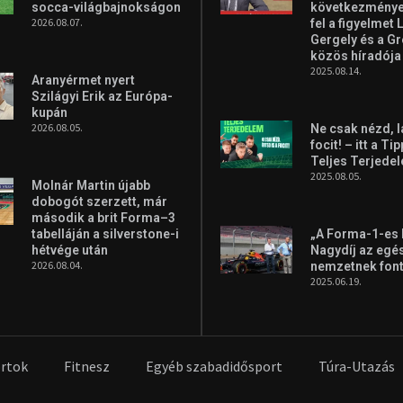
socca-világbajnokságon
következményei
2026.08.07.
fel a figyelmet 
Gergely és a G
közös híradója
2025.08.14.
Aranyérmet nyert
Szilágyi Erik az Európa-
kupán
2026.08.05.
Ne csak nézd, l
focit! – itt a Ti
Teljes Terjede
2025.08.05.
Molnár Martin újabb
dobogót szerzett, már
második a brit Forma–3
tabelláján a silverstone-i
„A Forma-1-es
hétvége után
Nagydíj az egé
2026.08.04.
nemzetnek fon
2025.06.19.
rtok
Fitnesz
Egyéb szabadidősport
Túra-Utazás