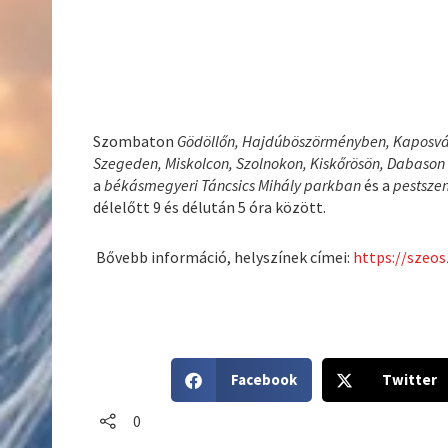
Szombaton
Gödöllőn, Hajdúböszörményben, Kaposvár
Szegeden, Miskolcon, Szolnokon, Kiskőrösön, Dabason
a
békásmegyeri Táncsics Mihály parkban
és a
pestszen
délelőtt 9 és délután 5 óra között.
Bővebb információ, helyszínek címei:
https://szeos
S
S
Facebook
Twitter
h
h
a
a
0
r
r