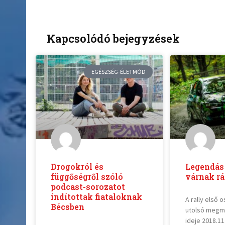
Kapcsolódó bejegyzések
EGÉSZSÉG-ÉLETMÓD
Drogokról és
Legendás
függőségről szóló
várnak r
podcast-sorozatot
indítottak fiataloknak
A rally első 
Bécsben
utolsó megm
ideje 2018.11