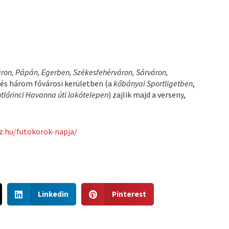
on, Pápán, Egerben, Székesfehérváron, Sárváron,
és három fővárosi kerületben (a
kőbányai Sportligetben
,
tlőrinci Havanna úti lakótelepen
) zajlik majd a verseny,
z.hu/futokorok-napja/
S
S
Linkedin
Pinterest
h
h
a
a
r
r