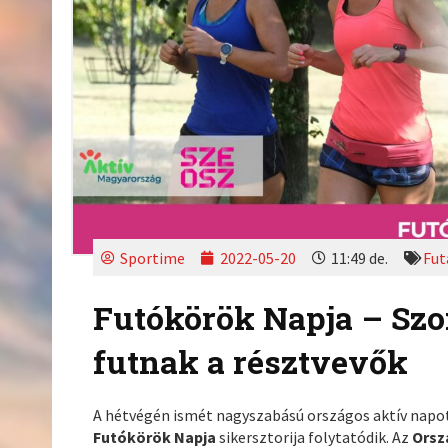
Sportime
2022-05-20
11:49 de.
Fut
Futókörök Napja – Szo
futnak a résztvevők
A hétvégén ismét nagyszabású országos aktív napot
Futókörök Napja
sikersztorija folytatódik. Az
Orsz