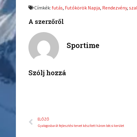
e
e
Címkék:
futás
,
Futókörök Napja
,
Rendezvény
,
sza
o
o
n
n
A szerzőről
f
t
a
w
c
i
Sportime
e
t
b
t
o
e
o
r
k
Szólj hozzá
Előző
ELŐZŐ
Gyalogosbarát fejlesztési tervet készített három bécsi kerület