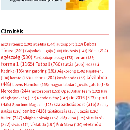
Címkék
Babos
asztalitenisz
(130)
atlétika
(144)
autosport
(123)
Tímea
(240)
Bécs
(214)
Bajnokok Ligája
(168)
Birkózás
(143)
egészség
(530)
Európabajnokság
(173)
ferrari
(139)
forma 1
(1165)
Futball
(760)
futás
(305)
Hosszú
Katinka
(186)
hungaroring
(181)
Jégkorong
(148)
kajakkenu
kézilabda
kickbox
(204)
(138)
karate
(168)
kosárlabda
(166)
(448)
Lewis Hamilton
(168)
magyar labdarúgóválogatott
(148)
Mercedes
(244)
motorsport
(153)
Opel Dakar Team
(132)
Rali
sport
rio 2016
(373)
Világbajnokság
(122)
Rendezvény
(142)
(438)
szabadidősport
(316)
Sportime Magazin
(128)
Szalay
tenisz
(416)
Balázs
(126)
táplálkozás
(155)
utazás
(126)
Video
(247)
vitorlázás
világbajnokság
(162)
Világkupa
(129)
életmód
(222)
vívás
(174)
vízilabda
(197)
Érdi Mária
(130)