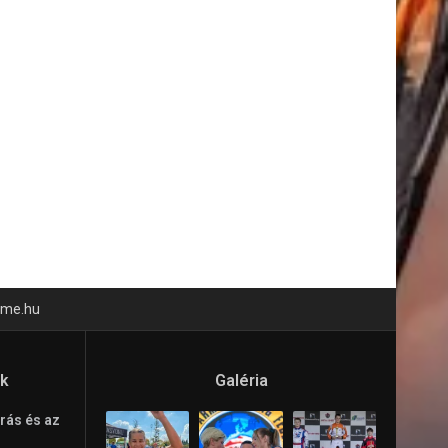
time.hu
ók
Galéria
rás és az