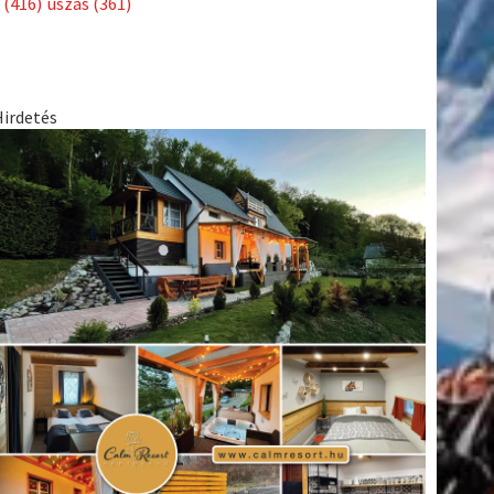
(416)
úszás
(361)
Hirdetés
tkező