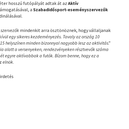
éter hosszú futópályát adtak át az
Aktív
ámogatásával, a
Szabadidősport-eseményszervezők
inálásával.
a
szervezők
mindenkit arra ösztönöznek, hogy vállaljanak
kívül egy sikeres kezdeményezés. Tavaly az ország 10
én 15 helyszínen minden bizonnyal nagyobb lesz az aktivitás
.”
a alatt a versenyeken, rendezvényeken résztvevők száma
mét egyre aktívabbak a futók. Bízom benne, hogy ez a
az
elnök
.
irdetés