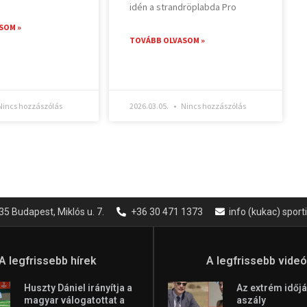
idén a strandröplabda Pro
SOM »
TOVÁBB OLVASOM »
incs hozzászólás
2026.03.05.
Nincs hozzászólás
35 Budapest, Miklós u. 7.
+36 30 471 1373
info (kukac) spor
A legfrissebb hírek
A legfrissebb vide
Huszty Dániel irányítja a
Az extrém időjá
magyar válogatottat a
aszály