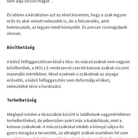
nem adja olcsón magát…
Én ebben a kérdésben azt az elvet követem, hogy a zsák legyen
erős és akár emiatt nehezebb is, de a felszerelés, amit
beleteszünk, az legyen minél könnyebb. És persze csomagoljunk
okosan.
Bővíthetőség
A külső felfüggesztésen kívül a túra- és mászózsákok nem nagyon
bővíthetőek, a MOLLE rendszerrel szerelt katonai zsákok viszont
maximális mértékben. Mivel ezeknek a zsákoknak az anyaga
erősebb, a külső felfüggesztés sem deformálja el őket,
nehezebbé téve a hordozást.
Terhelhetőség
Meglepő módon a túrazsákok között is találhatunk nagymértékben
terhelhetőeket, de jellemzően azért más a kialakításuk, mint a
katonai zsákoknak. A mászózsákokat inkább a könnyű súlyra és
gyors mozgásra tervezték, az ultralight zsákok esetében fel sem