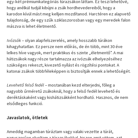
egy-két prémiumkategóriás túrazsákon láttam. Ez teszi lehetővé,
hogy anélkül tudjál kibújni a zsák hordhevedereiből, hogy a
karodon kívül mást meg kelljen mozdítanod. Harctéren ez alapvető
tulajdonság, de egy szűk sziklaszorosban vagy egy meredek falon
mászva is lehet életmentő.
Ivózsák
– olyan alapfelszerelés, amely hosszabb túrákon
kihagyhatatlan. Ez persze nem előírás, de én több, mint 30 éve
lelkes híve vagyok, mert praktikus és szinte „életmentő”. A mai
hátizsákok nagy része tartalmazza az ivózsák elhelyezéséhez
szükséges rekeszt, kivezető nyílást és rögzítési pontokat. A
katonai zsákok többféleképpen is biztosítják ennek a lehetőségét.
Levehető felső fedél
– mostanában kezd elterjedni, főleg a
nagyobb űrméretű zsákoknál, hogy a felső fedél levehető és
deréktáskaként vagy kishátizsákként hordható. Hasznos, de nem
elsődleges funkció.
Javaslatok, ötletek
Ameddig magamban túráztam vagy valaki vezette a túrát,
nagyszerűen elvoltam a túrazsákokkal, hiszen amit vittem, azt