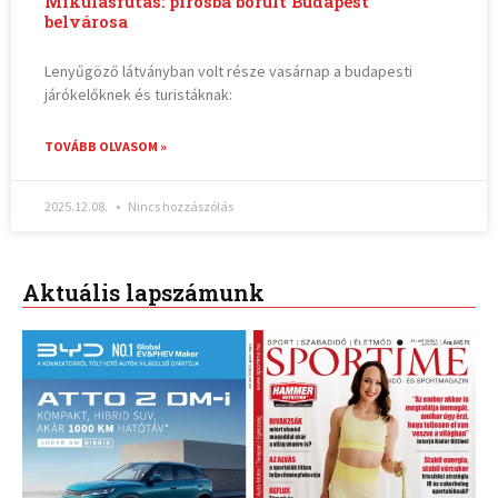
Mikulásfutás: pirosba borult Budapest
belvárosa
Lenyűgöző látványban volt része vasárnap a budapesti
járókelőknek és turistáknak:
TOVÁBB OLVASOM »
2025.12.08.
Nincs hozzászólás
Aktuális lapszámunk