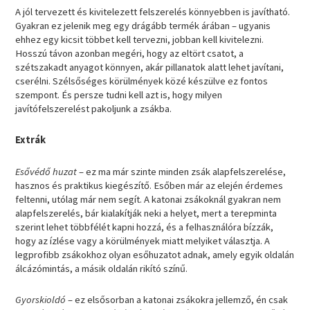
A jól tervezett és kivitelezett felszerelés könnyebben is javítható.
Gyakran ez jelenik meg egy drágább termék árában – ugyanis
ehhez egy kicsit többet kell tervezni, jobban kell kivitelezni.
Hosszú távon azonban megéri, hogy az eltört csatot, a
szétszakadt anyagot könnyen, akár pillanatok alatt lehet javítani,
cserélni. Szélsőséges körülmények közé készülve ez fontos
szempont. És persze tudni kell azt is, hogy milyen
javítófelszerelést pakoljunk a zsákba.
Extrák
Esővédő huzat
– ez ma már szinte minden zsák alapfelszerelése,
hasznos és praktikus kiegészítő. Esőben már az elején érdemes
feltenni, utólag már nem segít. A katonai zsákoknál gyakran nem
alapfelszerelés, bár kialakítják neki a helyet, mert a terepminta
szerint lehet többfélét kapni hozzá, és a felhasználóra bízzák,
hogy az ízlése vagy a körülmények miatt melyiket választja. A
legprofibb zsákokhoz olyan esőhuzatot adnak, amely egyik oldalán
álcázómintás, a másik oldalán rikító színű.
Gyorskioldó
– ez elsősorban a katonai zsákokra jellemző, én csak