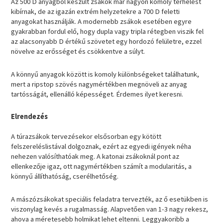
Az 500 D anyagból készült zsákok már nagyon komoly terhelést
kibírnak, de az igazán extrém helyzetekre a 700 D feletti
anyagokat használják. A modernebb zsákok esetében egyre
gyakrabban fordul elő, hogy dupla vagy tripla rétegben viszik fel
az alacsonyabb D értékű szövetet egy hordozó felületre, ezzel
növelve az erősséget és csökkentve a súlyt.
A könnyű anyagok között is komoly különbségeket találhatunk,
mert a ripstop szövés nagymértékben megnöveli az anyag
tartósságát, ellenálló képességet. Érdemes ilyet keresni.
Elrendezés
A túrazsákok tervezésekor elsősorban egy kötött
felszereléslistával dolgoznak, ezért az egyedi igények néha
nehezen valósíthatóak meg. A katonai zsákoknál pont az
ellenkezője igaz, ott nagymértékben számít a modularitás, a
könnyű állíthatóság, cserélhetőség.
A mászózsákokat speciális feladatra tervezték, az ő esetükben is
viszonylag kevés a rugalmasság. Alapvetően van 1-3 nagy rekesz,
ahova a méretesebb holmikat lehet eltenni. Leggyakoribb a