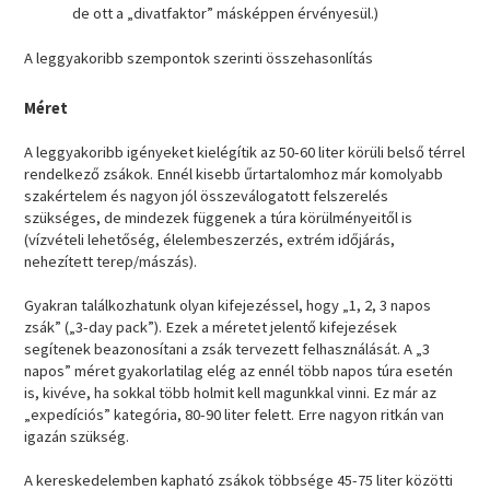
de ott a „divatfaktor” másképpen érvényesül.)
A leggyakoribb szempontok szerinti összehasonlítás
Méret
A leggyakoribb igényeket kielégítik az 50-60 liter körüli belső térrel
rendelkező zsákok. Ennél kisebb űrtartalomhoz már komolyabb
szakértelem és nagyon jól összeválogatott felszerelés
szükséges, de mindezek függenek a túra körülményeitől is
(vízvételi lehetőség, élelembeszerzés, extrém időjárás,
nehezített terep/mászás).
Gyakran találkozhatunk olyan kifejezéssel, hogy „1, 2, 3 napos
zsák” („3-day pack”). Ezek a méretet jelentő kifejezések
segítenek beazonosítani a zsák tervezett felhasználását. A „3
napos” méret gyakorlatilag elég az ennél több napos túra esetén
is, kivéve, ha sokkal több holmit kell magunkkal vinni. Ez már az
„expedíciós” kategória, 80-90 liter felett. Erre nagyon ritkán van
igazán szükség.
A kereskedelemben kapható zsákok többsége 45-75 liter közötti