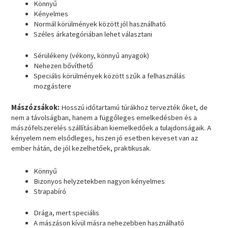
Könnyű
Kényelmes
Normál körülmények között jól használható
Széles árkategóriában lehet választani
Sérülékeny (vékony, könnyű anyagok)
Nehezen bővíthető
Speciális körülmények között szűk a felhasználás
mozgástere
Mászózsákok
:
Hosszú időtartamú túrákhoz tervezték őket, de
nem a távolságban, hanem a függőleges emelkedésben és a
mászófelszerelés szállításában kiemelkedőek a tulajdonságaik. A
kényelem nem elsődleges, hiszen jó esetben keveset van az
ember hátán, de jól kezelhetőek, praktikusak.
Könnyű
Bizonyos helyzetekben nagyon kényelmes
Strapabíró
Drága, mert speciális
A mászáson kívül másra nehezebben használható