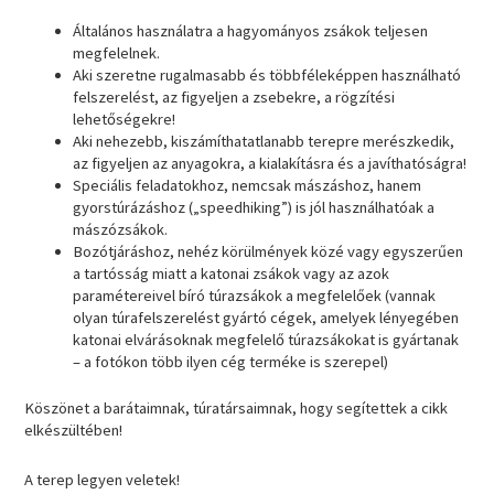
Általános használatra a hagyományos zsákok teljesen
megfelelnek.
Aki szeretne rugalmasabb és többféleképpen használható
felszerelést, az figyeljen a zsebekre, a rögzítési
lehetőségekre!
Aki nehezebb, kiszámíthatatlanabb terepre merészkedik,
az figyeljen az anyagokra, a kialakításra és a javíthatóságra!
Speciális feladatokhoz, nemcsak mászáshoz, hanem
gyorstúrázáshoz („speedhiking”) is jól használhatóak a
mászózsákok.
Bozótjáráshoz, nehéz körülmények közé vagy egyszerűen
a tartósság miatt a katonai zsákok vagy az azok
paramétereivel bíró túrazsákok a megfelelőek (vannak
olyan túrafelszerelést gyártó cégek, amelyek lényegében
katonai elvárásoknak megfelelő túrazsákokat is gyártanak
– a fotókon több ilyen cég terméke is szerepel)
Köszönet a barátaimnak, túratársaimnak, hogy segítettek a cikk
elkészültében!
A terep legyen veletek!