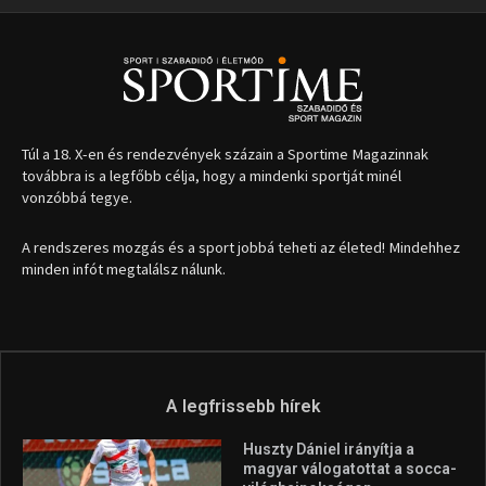
Túl a 18. X-en és rendezvények százain a Sportime Magazinnak
továbbra is a legfőbb célja, hogy a mindenki sportját minél
vonzóbbá tegye.
A rendszeres mozgás és a sport jobbá teheti az életed! Mindehhez
minden infót megtalálsz nálunk.
A legfrissebb hírek
Huszty Dániel irányítja a
magyar válogatottat a socca-