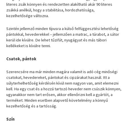
literes zsák könnyen és rendezetten alakítható akár 90 literes
zsákká anélkül, hogy a stabilitása, hordozhatósága,
kezelhetősége változna.
Szintén jellemző minden típusra a külső felfüggesztési lehetőség
pántokkal, hevederekkel – jellemzően a matrac, a túrabot, a sátor
kerül ide kívülre. De lehet tűzifát, nyugágyat és más tábori
kellékeket is kívülre tenni.
Csatok, pántok
Szerencsére ma már minden magára valamit is adó cég minőségi
csatokat, hevedereket, pántokat és cipzárakat használ. Itt a
súlyterhelhetőség kérdésén kívül nem nagyon van, amit elemezni
kell. Ha egy csat és a hozzá tartozó heveder nem csúszik könnyen,
ugyanakkor nem tart erősen, akkor ellenőrizni kell a gyártót, a
terméket. Minden esetben alapvető követelmény a könnyű
kezelhetőség és a tartósság.
Szín