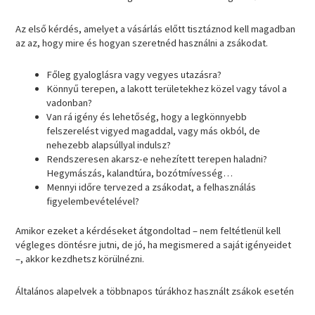
Az első kérdés, amelyet a vásárlás előtt tisztáznod kell magadban
az az, hogy mire és hogyan szeretnéd használni a zsákodat.
Főleg gyaloglásra vagy vegyes utazásra?
Könnyű terepen, a lakott területekhez közel vagy távol a
vadonban?
Van rá igény és lehetőség, hogy a legkönnyebb
felszerelést vigyed magaddal, vagy más okból, de
nehezebb alapsúllyal indulsz?
Rendszeresen akarsz-e nehezített terepen haladni?
Hegymászás, kalandtúra, bozótmívesség…
Mennyi időre tervezed a zsákodat, a felhasználás
figyelembevételével?
Amikor ezeket a kérdéseket átgondoltad – nem feltétlenül kell
végleges döntésre jutni, de jó, ha megismered a saját igényeidet
–, akkor kezdhetsz körülnézni.
Általános alapelvek a többnapos túrákhoz használt zsákok esetén