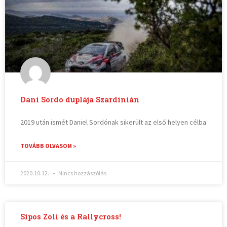
Dani Sordo duplája Szardínián
2019 után ismét Daniel Sordónak sikerült az első helyen célba
TOVÁBB OLVASOM »
2020.10.12.
Nincs hozzászólás
Sipos Zoli és a Rallycross!