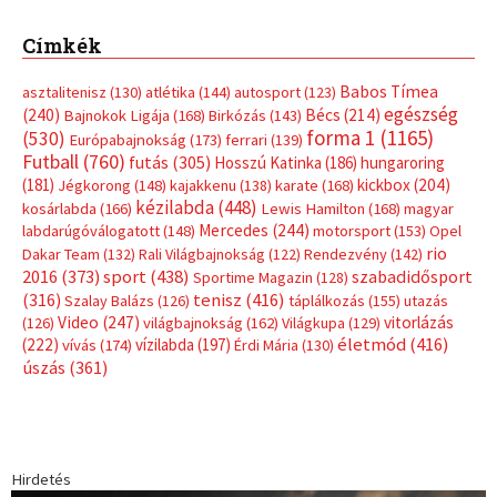
Címkék
Babos Tímea
asztalitenisz
(130)
atlétika
(144)
autosport
(123)
egészség
(240)
Bécs
(214)
Bajnokok Ligája
(168)
Birkózás
(143)
forma 1
(1165)
(530)
Európabajnokság
(173)
ferrari
(139)
Futball
(760)
futás
(305)
Hosszú Katinka
(186)
hungaroring
(181)
kickbox
(204)
Jégkorong
(148)
kajakkenu
(138)
karate
(168)
kézilabda
(448)
kosárlabda
(166)
Lewis Hamilton
(168)
magyar
Mercedes
(244)
labdarúgóválogatott
(148)
motorsport
(153)
Opel
rio
Dakar Team
(132)
Rali Világbajnokság
(122)
Rendezvény
(142)
sport
(438)
2016
(373)
szabadidősport
Sportime Magazin
(128)
(316)
tenisz
(416)
Szalay Balázs
(126)
táplálkozás
(155)
utazás
Video
(247)
vitorlázás
(126)
világbajnokság
(162)
Világkupa
(129)
életmód
(416)
(222)
vívás
(174)
vízilabda
(197)
Érdi Mária
(130)
úszás
(361)
Hirdetés