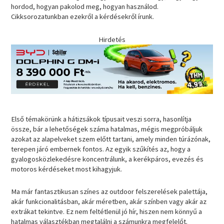
hordod, hogyan pakolod meg, hogyan használod.
Cikksorozatunkban ezekről a kérdésekről írunk.
Hirdetés
Első témakörünk a hátizsákok típusait veszi sorra, hasonlítja
össze, bár a lehetőségek száma hatalmas, mégis megpróbáljuk
azokat az alapelveket szem előtt tartani, amely minden túrázónak,
terepen járó embernek fontos. Az egyik szűkítés az, hogy a
gyalogosközlekedésre koncentrálunk, a kerékpáros, evezés és
motoros kérdéseket most kihagyjuk.
Ma már fantasztikusan színes az outdoor felszerelések palettája,
akár funkcionalitásban, akár méretben, akár színben vagy akár az
extrákat tekintve. Ez nem feltétlenül jó hír, hiszen nem könnyű a
hatalmas választékban megtalálni a számunkra megfelelőt.