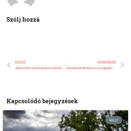
i
e
n
s
t
Szólj hozzá
Előző
K
ELŐZŐ
KÖVETKEZŐ
Jövő ősztől szállíthatják az interneten rendelt csomagokat a bécsi tömegközlekedés utasai
„Nyitottnak kell lenni az új megoldásokra” – interjú Bozó Katával
Kapcsolódó bejegyzések
RALLY