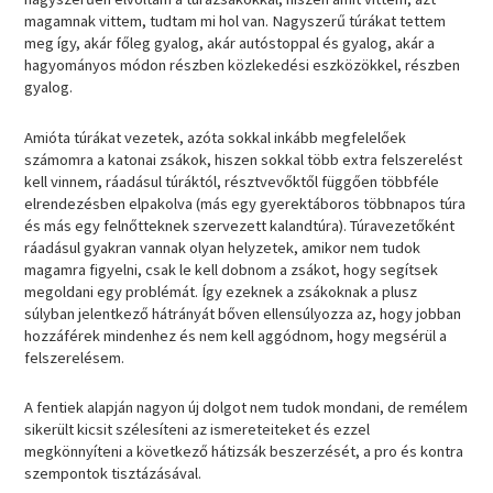
magamnak vittem, tudtam mi hol van. Nagyszerű túrákat tettem
meg így, akár főleg gyalog, akár autóstoppal és gyalog, akár a
hagyományos módon részben közlekedési eszközökkel, részben
gyalog.
Amióta túrákat vezetek, azóta sokkal inkább megfelelőek
számomra a katonai zsákok, hiszen sokkal több extra felszerelést
kell vinnem, ráadásul túráktól, résztvevőktől függően többféle
elrendezésben elpakolva (más egy gyerektáboros többnapos túra
és más egy felnőtteknek szervezett kalandtúra). Túravezetőként
ráadásul gyakran vannak olyan helyzetek, amikor nem tudok
magamra figyelni, csak le kell dobnom a zsákot, hogy segítsek
megoldani egy problémát. Így ezeknek a zsákoknak a plusz
súlyban jelentkező hátrányát bőven ellensúlyozza az, hogy jobban
hozzáférek mindenhez és nem kell aggódnom, hogy megsérül a
felszerelésem.
A fentiek alapján nagyon új dolgot nem tudok mondani, de remélem
sikerült kicsit szélesíteni az ismereteiteket és ezzel
megkönnyíteni a következő hátizsák beszerzését, a pro és kontra
szempontok tisztázásával.