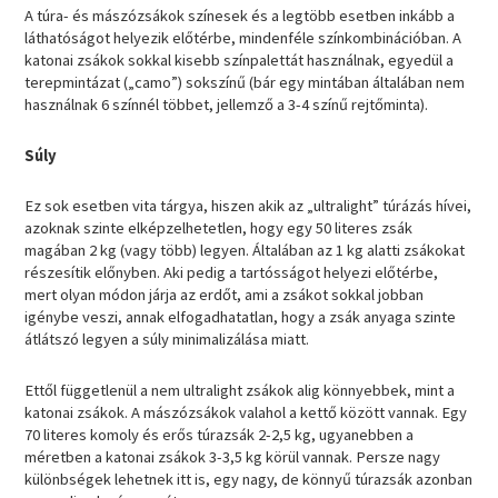
A túra- és mászózsákok színesek és a legtöbb esetben inkább a
láthatóságot helyezik előtérbe, mindenféle színkombinációban. A
katonai zsákok sokkal kisebb színpalettát használnak, egyedül a
terepmintázat („camo”) sokszínű (bár egy mintában általában nem
használnak 6 színnél többet, jellemző a 3-4 színű rejtőminta).
Súly
Ez sok esetben vita tárgya, hiszen akik az „ultralight” túrázás hívei,
azoknak szinte elképzelhetetlen, hogy egy 50 literes zsák
magában 2 kg (vagy több) legyen. Általában az 1 kg alatti zsákokat
részesítik előnyben. Aki pedig a tartósságot helyezi előtérbe,
mert olyan módon járja az erdőt, ami a zsákot sokkal jobban
igénybe veszi, annak elfogadhatatlan, hogy a zsák anyaga szinte
átlátszó legyen a súly minimalizálása miatt.
Ettől függetlenül a nem ultralight zsákok alig könnyebbek, mint a
katonai zsákok. A mászózsákok valahol a kettő között vannak. Egy
70 literes komoly és erős túrazsák 2-2,5 kg, ugyanebben a
méretben a katonai zsákok 3-3,5 kg körül vannak. Persze nagy
különbségek lehetnek itt is, egy nagy, de könnyű túrazsák azonban