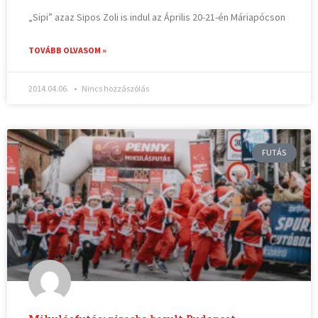
„Sipi” azaz Sipos Zoli is indul az Április 20-21-én Máriapócson
TOVÁBB OLVASOM »
2014.04.06.
Nincs hozzászólás
FUTÁS