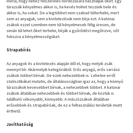
merül, hogy nehéz felszerelés hordozására használjuk őket. Egy
túrazsák kényelmes akkor is, ha kevés holmit teszünk bele és
akkor is, ha sokat. De a legtöbbet nem szabad túlterhelni, mert
sem az anyaguk, sem a kivitelezésük nem bírja ezt. A katonai
zsákok ezzel szemben nem túl kényelmesek félig üresen, de
simán túl lehet őket terhelni, bírják a gyűrődést megőrizve, sőt
fokozva a kényelmességüket.
Strapabírás
Az anyagok és a kivitelezés alapján dől el, hogy melyik zsák
mennyit bír. Akármelyik kategóriából. Erős anyagú, erős varrású
zsákok többet bírnak. De ezek nehezebbek is. Lehetne erről
statisztikákat mutatni, de általánosságban igaz az, hogy a könnyű
túrazsákok kevesebbet bírnak, a nehezebbek többet. A katonai
zsákok általában nehezebbek és többet bírnak, de köztük is
található vékonyabb, könnyebb. A mászózsákok általában
erősebbek és strapabíróak, de ez a felhasználási területük miatt
érthető.
Javíthatóság