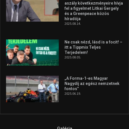
aszály következményeire hívja
fel a figyelmet Litkai Gergely
és a Greenpeace közös
híradója
2025.08.14.
Ne csak nézd, lásd is a focit! –
itt a Tippmix Teljes
Terjedelem!
2025.08.05.
„A Forma-1-es Magyar
Nagydíj az egész nemzetnek
fontos”
2025.06.19.
Galéria