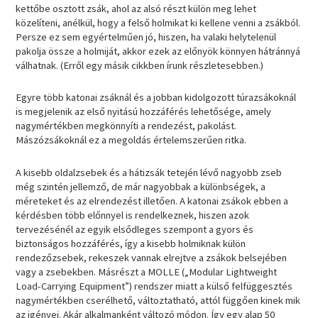
kettőbe osztott zsák, ahol az alsó részt külön meg lehet
közelíteni, anélkül, hogy a felső holmikat ki kellene venni a zsákból.
Persze ez sem egyértelműen jó, hiszen, ha valaki helytelenül
pakolja össze a holmiját, akkor ezek az előnyök könnyen hátránnyá
válhatnak. (Erről egy másik cikkben írunk részletesebben.)
Egyre több katonai zsáknál és a jobban kidolgozott túrazsákoknál
is megjelenik az első nyitású hozzáférés lehetősége, amely
nagymértékben megkönnyíti a rendezést, pakolást.
Mászózsákoknál ez a megoldás értelemszerűen ritka.
A kisebb oldalzsebek és a hátizsák tetején lévő nagyobb zseb
még szintén jellemző, de már nagyobbak a különbségek, a
méreteket és az elrendezést illetően. A katonai zsákok ebben a
kérdésben több előnnyel is rendelkeznek, hiszen azok
tervezésénél az egyik elsődleges szempont a gyors és
biztonságos hozzáférés, így a kisebb holmiknak külön
rendezőzsebek, rekeszek vannak elrejtve a zsákok belsejében
vagy a zsebekben. Másrészt a MOLLE („Modular Lightweight
Load-Carrying Equipment”) rendszer miatt a külső felfüggesztés
nagymértékben cserélhető, változtatható, attól függően kinek mik
az igényei. Akár alkalmanként változó módon. Így egy alap 50