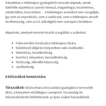
Írásunkban a többnapos gyalogtúrát vesszük alapnak, annak
többféle aspektusa szerint: könnyű, magashegyi, bozótmíves,
vándortábor, hosszútávú… A különleges eseteket nem vizsgáljuk,
így sem az expedíciós, sem a vadászati, sem a többnapos airsoft-
tevékenység, sem az UL (ultralight) nem szerepel a listánkon.
Alapelvek, amelyek keretei között vizsgáltuk a zsákokat:
Feleszerelés hordozása többnapos túrára
Különböző időjárási helyzetben való viselkedés
Teherbírás, kezelhetőség
Komfort, kényelem, használhatóság
Tartósság, ellenálló képesség
Javíthatóság
A hátizsákok bemutatása
Túrazsákok
:
Elsősorban a hosszútávú gyaloglásra tervezték
őket, a kényelem elsődleges szempont. Viszonylag fix
felszereléslistát feltételeznek az ilyen zsákot használóktól.