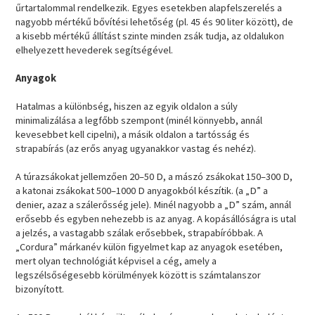
űrtartalommal rendelkezik. Egyes esetekben alapfelszerelés a
nagyobb mértékű bővítési lehetőség (pl. 45 és 90 liter között), de
a kisebb mértékű állítást szinte minden zsák tudja, az oldalukon
elhelyezett hevederek segítségével.
Anyagok
Hatalmas a különbség, hiszen az egyik oldalon a súly
minimalizálása a legfőbb szempont (minél könnyebb, annál
kevesebbet kell cipelni), a másik oldalon a tartósság és
strapabírás (az erős anyag ugyanakkor vastag és nehéz).
A túrazsákokat jellemzően 20–50 D, a mászó zsákokat 150–300 D,
a katonai zsákokat 500–1000 D anyagokból készítik. (a „D” a
denier, azaz a szálerősség jele). Minél nagyobb a „D” szám, annál
erősebb és egyben nehezebb is az anyag. A kopásállóságra is utal
a jelzés, a vastagabb szálak erősebbek, strapabíróbbak. A
„Cordura” márkanév külön figyelmet kap az anyagok esetében,
mert olyan technológiát képvisel a cég, amely a
legszélsőségesebb körülmények között is számtalanszor
bizonyított.