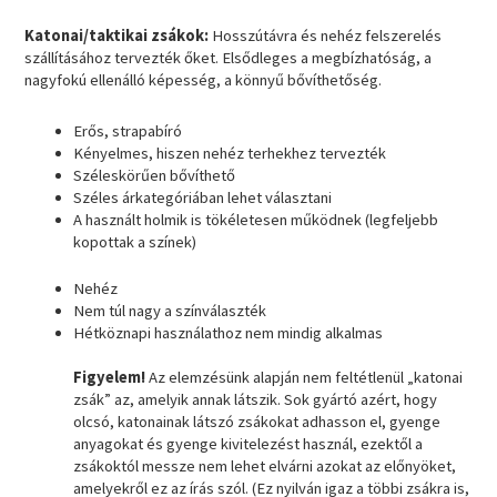
Katonai/taktikai zsákok
:
Hosszútávra és nehéz felszerelés
szállításához tervezték őket. Elsődleges a megbízhatóság, a
nagyfokú ellenálló képesség, a könnyű bővíthetőség.
Erős, strapabíró
Kényelmes, hiszen nehéz terhekhez tervezték
Széleskörűen bővíthető
Széles árkategóriában lehet választani
A használt holmik is tökéletesen működnek (legfeljebb
kopottak a színek)
Nehéz
Nem túl nagy a színválaszték
Hétköznapi használathoz nem mindig alkalmas
Figyelem!
Az elemzésünk alapján nem feltétlenül „katonai
zsák” az, amelyik annak látszik. Sok gyártó azért, hogy
olcsó, katonainak látszó zsákokat adhasson el, gyenge
anyagokat és gyenge kivitelezést használ, ezektől a
zsákoktól messze nem lehet elvárni azokat az előnyöket,
amelyekről ez az írás szól. (Ez nyilván igaz a többi zsákra is,