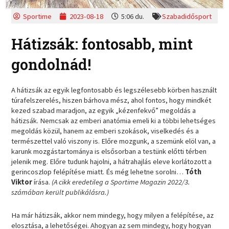
Sportime
2023-08-18
5:06 du.
Szabadidősport
Hátizsák: fontosabb, mint
gondolnád!
A hátizsák az egyik legfontosabb és legszélesebb körben használt
túrafelszerelés, hiszen bárhova mész, ahol fontos, hogy mindkét
kezed szabad maradjon, az egyik „kézenfekvő” megoldás a
hátizsák. Nemcsak az emberi anatómia emeli ki a többi lehetséges
megoldás közül, hanem az emberi szokások, viselkedés és a
természettel való viszony is. Előre mozgunk, a szemünk elöl van, a
karunk mozgástartománya is elsősorban a testünk előtti térben
jelenik meg. Előre tudunk hajolni, a hátrahajlás eleve korlátozott a
gerincoszlop felépítése miatt. És még lehetne sorolni…
Tóth
Viktor
írása.
(A cikk eredetileg a Sportime Magazin 2022/3.
számában került publikálásra.)
Ha már hátizsák, akkor nem mindegy, hogy milyen a felépítése, az
elosztása, a lehetőségei. Ahogyan az sem mindegy, hogy hogyan