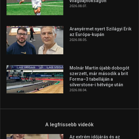
világbajnokságon
2026.08.07.
Aranyérmet nyert Szilágyi Erik
az Európa-kupán
2026.08.05.
Molnár Martin újabb dobogót
szerzett, már második a brit
Forma–3 tabelláján a
silverstone-i hétvége után
2026.08.04.
A legfrissebb videók
Az extrém időjárás és az