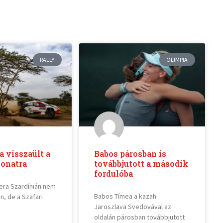
RALLY
OLIMPIA
 visszaült a
Babos párosban is
vonatra
továbbjutott a második
fordulóba
era Szardínián nem
Babos Tímea a kazah
n, de a Szafari
Jaroszlava Svedovával az
oldalán párosban továbbjutott