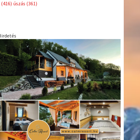
Címkék
Babos
asztalitenisz
(130)
atlétika
(144)
autosport
(123)
Tímea
(240)
Bécs
(214)
Bajnokok Ligája
(168)
Birkózás
(143)
egészség
(530)
Európabajnokság
(173)
ferrari
(139)
forma 1
(1165)
Futball
(760)
futás
(305)
Hosszú
Katinka
(186)
hungaroring
(181)
Jégkorong
(148)
kajakkenu
kézilabda
kickbox
(204)
(138)
karate
(168)
kosárlabda
(166)
(448)
Lewis Hamilton
(168)
magyar labdarúgóválogatott
(148)
Mercedes
(244)
motorsport
(153)
Opel Dakar Team
(132)
Rali
sport
rio 2016
(373)
Világbajnokság
(122)
Rendezvény
(142)
(438)
szabadidősport
(316)
Sportime Magazin
(128)
Szalay
tenisz
(416)
Balázs
(126)
táplálkozás
(155)
utazás
(126)
Video
(247)
vitorlázás
világbajnokság
(162)
Világkupa
(129)
életmód
(222)
vívás
(174)
vízilabda
(197)
Érdi Mária
(130)