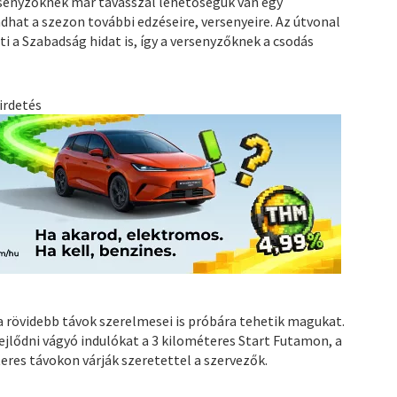
rsenyzőknek már tavasszal lehetőségük van egy
dhat a szezon további edzéseire, versenyeire. Az útvonal
i a Szabadság hidat is, így a versenyzőknek a csodás
irdetés
a rövidebb távok szerelmesei is próbára tehetik magukat.
ejlődni vágyó indulókat a 3 kilométeres Start Futamon, a
eres távokon várják szeretettel a szervezők.