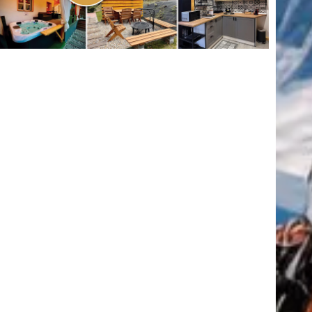
(416)
úszás
(361)
Hirdetés
tkező