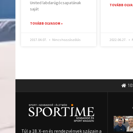
United labdarúgócsapatának
TOVÁBB OLVA
saját
TOVÁBB OLVASOM »
2017.04.07.
Nincs hozzászólás
2022.06.27.
N
10
Túl a 18. X-en és rendezvények százain a