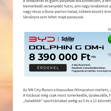
A lendületes és gyors pályának köszönhetően, a ve
kiemelkedő versenyidőt futni, ami nagy lendületet a
nagy része a Duna-parton halad, többek között érint
látványra sem lehet majd panaszuk.
H
Az NN City Runon a klasszikus félmaraton mellett, 
A futással még csak most ismerkedők, újrakezdők, f
„haladóbb” sporttársakat pedig az 5 és a 11 kilomét