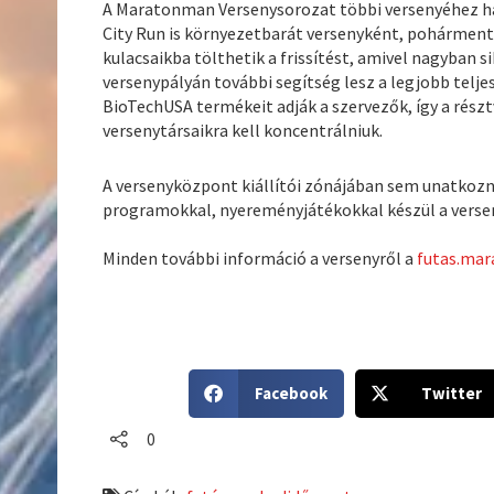
A Maratonman Versenysorozat többi versenyéhez 
City Run is környezetbarát versenyként, pohármentes
kulacsaikba tölthetik a frissítést, amivel nagyban 
versenypályán további segítség lesz a legjobb telje
BioTechUSA termékeit adják a szervezők, így a részt
versenytársaikra kell koncentrálniuk.
A versenyközpont kiállítói zónájában sem unatkozna
programokkal, nyereményjátékokkal készül a vers
Minden további információ a versenyről a
futas.ma
S
S
Facebook
Twitter
h
h
a
a
0
r
r
e
e