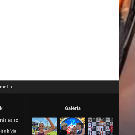
time.hu
ók
Galéria
rás és az
re hívja