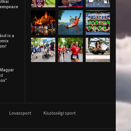
Litkai
reenpeace
ásd is a
ppmix
lem!
 Magyar
sz
tos”
Lovassport
Közösségi sport