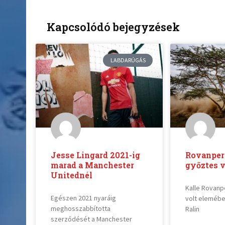
Kapcsolódó bejegyzések
LABDARÚGÁS
Jesse Lingard 2021-ig
Rovanpera
marad a Manchester
győztes 
Unitednél
Kalle Rovanp
Egészen 2021 nyaráig
volt elemébe
meghosszabbította
Ralin
szerződését a Manchester