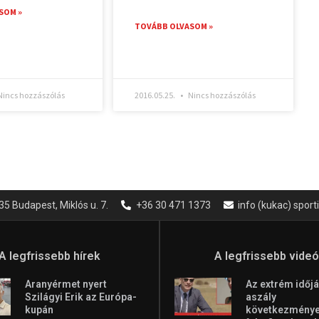
SOM »
TOVÁBB OLVASOM »
incs hozzászólás
2016.05.25.
Nincs hozzászólás
35 Budapest, Miklós u. 7.
+36 30 471 1373
info (kukac) spor
A legfrissebb hírek
A legfrissebb vide
Aranyérmet nyert
Az extrém időjá
Szilágyi Erik az Európa-
aszály
kupán
következményei