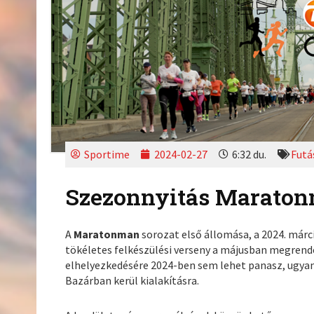
Sportime
2024-02-27
6:32 du.
Futá
Szezonnyitás Marato
A
Maratonman
sorozat első állomása, a 2024. már
tökéletes felkészülési verseny a májusban megrend
elhelyezkedésére 2024-ben sem lehet panasz, ugyanis
Bazárban kerül kialakításra.