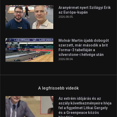
Aranyérmet nyert Szilágyi Erik
az Európa-kupán
2026.08.05.
Molnár Martin újabb dobogót
szerzett, már második a brit
Forma–3 tabelláján a
silverstone-i hétvége után
2026.08.04.
A legfrissebb videók
Az extrém időjárás és az
aszály következményeire hívja
fel a figyelmet Litkai Gergely
és a Greenpeace közös