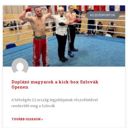
KÜZDŐSPORTOK
Duplázó magyarok a kick-box Szlovák
Openen
A hétvégén 12 ország legjobbjainak részvételével
rendezték meg a Szlovák
TOVÁBB OLVASOM »