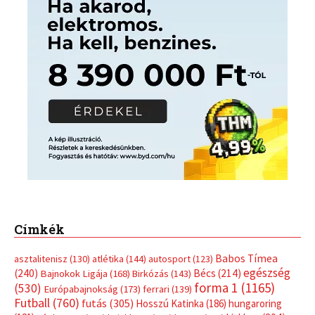
Címkék
Babos Tímea
asztalitenisz
(130)
atlétika
(144)
autosport
(123)
egészség
(240)
Bécs
(214)
Bajnokok Ligája
(168)
Birkózás
(143)
forma 1
(1165)
(530)
Európabajnokság
(173)
ferrari
(139)
Futball
(760)
futás
(305)
Hosszú Katinka
(186)
hungaroring