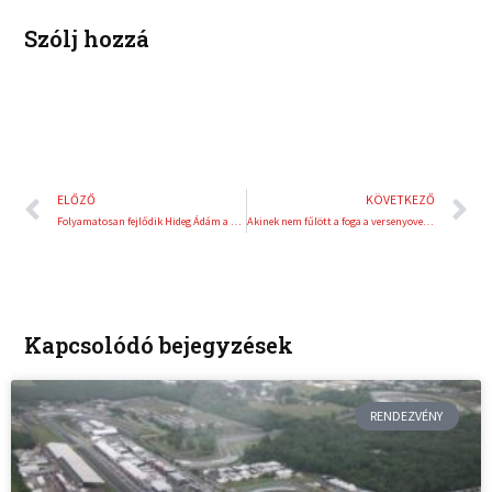
t
Szólj hozzá
Előző
K
ELŐZŐ
KÖVETKEZŐ
Folyamatosan fejlődik Hideg Ádám a Formula-4 Winter Seriesben
Akinek nem fűlött a foga a versenyoverálhoz – interjú Bastian Buusszal
Kapcsolódó bejegyzések
RENDEZVÉNY