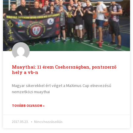
Muaythai: 11 érem Csehországban, pontszerző
hely a vb-n
Magyar sikerekkel ért véget a MaXimus Cup elnevezésű
nemzetközi muaythai
TOVÁBB OLVASOM »
2017.05.23.
Nincs hozzászólás