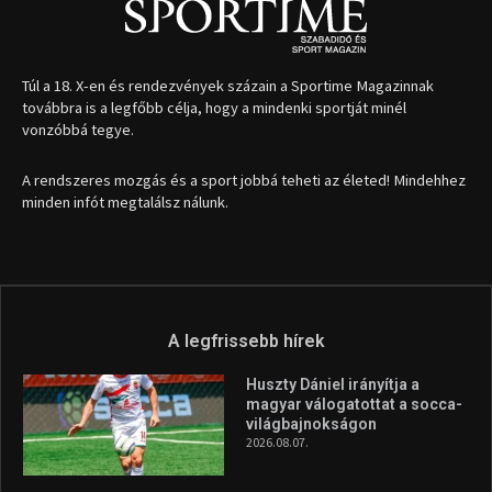
Túl a 18. X-en és rendezvények százain a Sportime Magazinnak
továbbra is a legfőbb célja, hogy a mindenki sportját minél
vonzóbbá tegye.
A rendszeres mozgás és a sport jobbá teheti az életed! Mindehhez
minden infót megtalálsz nálunk.
A legfrissebb hírek
Huszty Dániel irányítja a
magyar válogatottat a socca-
világbajnokságon
2026.08.07.