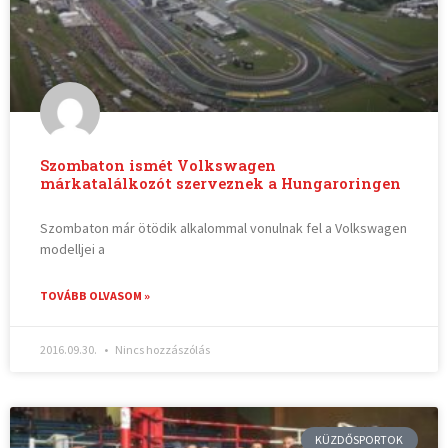
Szombaton ismét Volkswagen
márkatalálkozót szerveznek a Hungaroringen
Szombaton már ötödik alkalommal vonulnak fel a Volkswagen
modelljei a
TOVÁBB OLVASOM »
2016.09.30.
Nincs hozzászólás
KÜZDŐSPORTOK