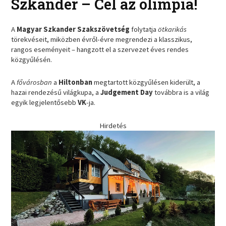
Szkander – Cél az olimpia!
A
Magyar Szkander Szakszövetség
folytatja
ötkarikás
törekvéseit, miközben évről-évre megrendezi a klasszikus,
rangos eseményeit – hangzott el a szervezet éves rendes
közgyűlésén.
A
fővárosban
a
Hiltonban
megtartott közgyűlésen kiderült, a
hazai rendezésű világkupa, a
Judgement Day
továbbra is a világ
egyik legjelentősebb
VK
-ja.
Hirdetés