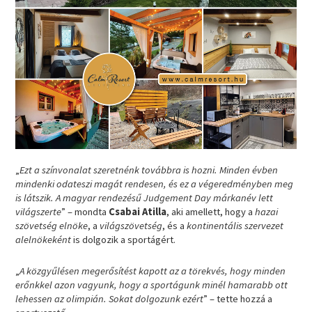
„
Ezt a színvonalat szeretnénk továbbra is hozni. Minden évben
mindenki odateszi magát rendesen, és ez a végeredményben meg
is látszik. A magyar rendezésű Judgement Day márkanév lett
világszerte
” – mondta
Csabai Atilla
, aki amellett, hogy a
hazai
szövetség elnöke
, a
világszövetség
, és a
kontinentális szervezet
alelnökeként
is dolgozik a sportágért.
„
A közgyűlésen megerősítést kapott az a törekvés, hogy minden
erőnkkel azon vagyunk, hogy a sportágunk minél hamarabb ott
lehessen az olimpián. Sokat dolgozunk ezért
” – tette hozzá a