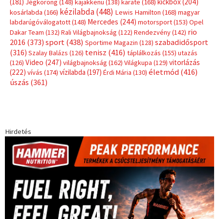
(181)
kickbox
(204)
Jégkorong
(148)
kajakkenu
(138)
karate
(168)
kézilabda
(448)
kosárlabda
(166)
Lewis Hamilton
(168)
magyar
Mercedes
(244)
labdarúgóválogatott
(148)
motorsport
(153)
Opel
rio
Dakar Team
(132)
Rali Világbajnokság
(122)
Rendezvény
(142)
sport
(438)
2016
(373)
szabadidősport
Sportime Magazin
(128)
(316)
tenisz
(416)
Szalay Balázs
(126)
táplálkozás
(155)
utazás
Video
(247)
vitorlázás
(126)
világbajnokság
(162)
Világkupa
(129)
életmód
(416)
(222)
vívás
(174)
vízilabda
(197)
Érdi Mária
(130)
úszás
(361)
Hirdetés