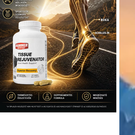
(416)
úszás
(361)
Hirdetés