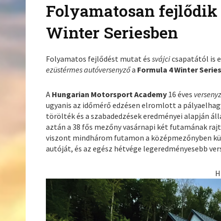
Folyamatosan fejlődik
Winter Seriesben
Folyamatos fejlődést mutat és
svájci
csapatától is 
ezüstérmes autóversenyző
a
Formula 4 Winter Serie
A
Hungarian Motorsport Academy
16 éves
verseny
ugyanis az időmérő edzésen elromlott a pályaelhagyá
törölték és a szabadedzések eredményei alapján áll
aztán a 38 fős mezőny vasárnapi két futamának rajt
viszont mindhárom futamon a középmezőnyben küz
autóját, és az egész hétvége legeredményesebb vers
H