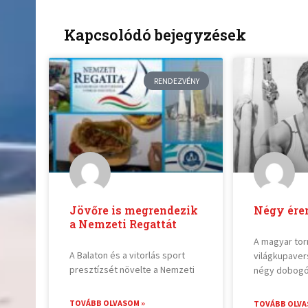
Kapcsolódó bejegyzések
RENDEZVÉNY
Jövőre is megrendezik
Négy ére
a Nemzeti Regattát
A magyar tor
A Balaton és a vitorlás sport
világkupave
presztízsét növelte a Nemzeti
négy dobogó
TOVÁBB OLVASOM »
TOVÁBB OLVA