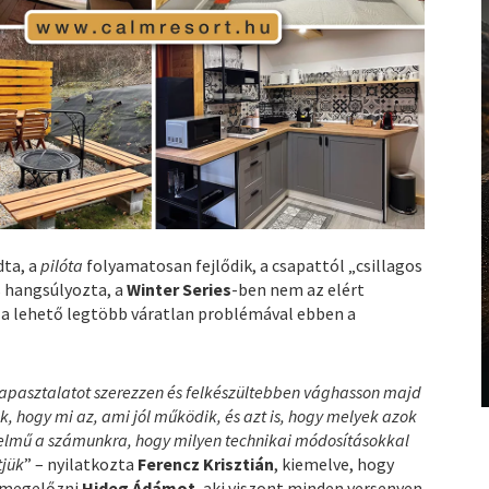
ta, a
pilóta
folyamatosan fejlődik, a csapattól „csillagos
s hangsúlyozta, a
Winter Series
-ben nem az elért
a lehető legtöbb váratlan problémával ebben a
 tapasztalatot szerezzen és felkészültebben vághasson majd
k, hogy mi az, ami jól működik, és azt is, hogy melyek azok
rtelmű a számunkra, hogy milyen technikai módosításokkal
tjük
” – nyilatkozta
Ferencz Krisztián
, kiemelve, hogy
 megelőzni
Hideg Ádámot
, aki viszont minden versenyen