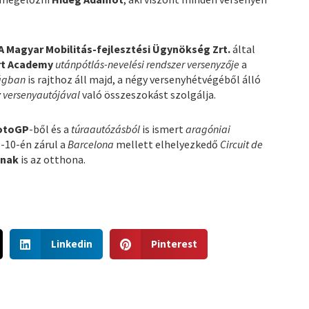
 Magyar Mobilitás-fejlesztési Ügynökség Zrt.
által
rt Academy
utánpótlás-nevelési rendszer versenyzője
a
ágban
is rajthoz áll majd, a négy versenyhétvégéből álló
r
versenyautójával
való összeszokást szolgálja.
otoGP
-ből és a
túraautózásból
is ismert
aragóniai
9-10-én zárul a
Barcelona
mellett elhelyezkedő
Circuit de
jnak
is az otthona.
S
S
Linkedin
Pinterest
h
h
a
a
r
r
e
e