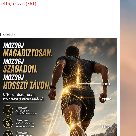
Címkék
Babos
asztalitenisz
(130)
atlétika
(144)
autosport
(123)
Tímea
(240)
Bécs
(214)
Bajnokok Ligája
(168)
Birkózás
(143)
egészség
(530)
Európabajnokság
(173)
ferrari
(139)
forma 1
(1165)
Futball
(760)
futás
(305)
Hosszú
Katinka
(186)
hungaroring
(181)
Jégkorong
(148)
kajakkenu
kézilabda
kickbox
(204)
(138)
karate
(168)
kosárlabda
(166)
(448)
Lewis Hamilton
(168)
magyar labdarúgóválogatott
(148)
Mercedes
(244)
motorsport
(153)
Opel Dakar Team
(132)
Rali
sport
rio 2016
(373)
Világbajnokság
(122)
Rendezvény
(142)
(438)
szabadidősport
(316)
Sportime Magazin
(128)
Szalay
tenisz
(416)
Balázs
(126)
táplálkozás
(155)
utazás
(126)
Video
(247)
vitorlázás
világbajnokság
(162)
Világkupa
(129)
életmód
(222)
vívás
(174)
vízilabda
(197)
Érdi Mária
(130)