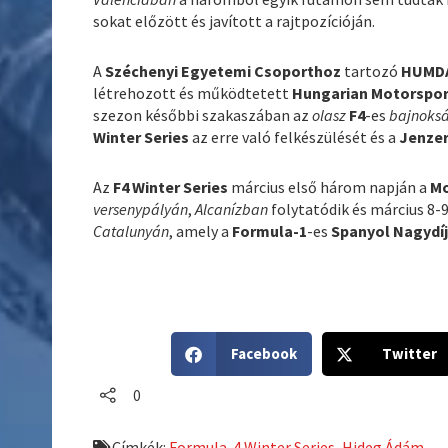
sokat előzött és javított a rajtpozícióján.
A
Széchenyi Egyetemi Csoporthoz
tartozó
HUMDA
létrehozott és működtetett
Hungarian Motorspo
szezon későbbi szakaszában az
olasz
F4
-es
bajnoks
Winter Series
az erre való felkészülését és a
Jenze
Az
F4 Winter Series
március első három napján a
M
versenypályán
,
Alcanízban
folytatódik és március 8-
Catalunyán
, amely a
Formula-1
-es
Spanyol Nagydí
S
S
Facebook
Twitter
h
h
a
a
0
r
r
e
e
Címkék:
Formula-4 Winter Series
,
Hideg Ádám