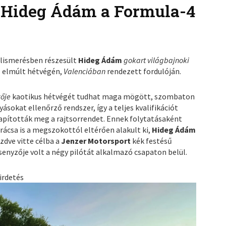
 Hideg Ádám a Formula-4
elismerésben részesült
Hideg Ádám
gokart világbajnoki
s
elmúlt hétvégén,
Valenciában
rendezett fordulóján.
zője
kaotikus hétvégét tudhat maga mögött, szombaton
sokat ellenőrző rendszer, így a teljes kvalifikációt
apították meg a rajtsorrendet. Ennek folytatásaként
rácsa is a megszokottól eltérően alakult ki,
Hideg Ádám
dve vitte célba a
Jenzer Motorsport
kék festésű
enyzője volt a négy pilótát alkalmazó csapaton belül.
irdetés