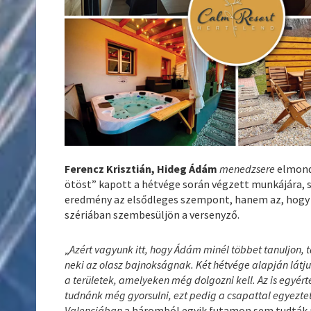
Ferencz Krisztián, Hideg Ádám
menedzsere
elmond
ötöst” kapott a hétvége során végzett munkájára, 
eredmény az elsődleges szempont, hanem az, hogy 
szériában szembesüljön a versenyző.
„
Azért vagyunk itt, hogy Ádám minél többet tanuljon,
neki az olasz bajnokságnak. Két hétvége alapján látju
a területek, amelyeken még dolgozni kell. Az is egyé
tudnánk még gyorsulni, ezt pedig a csapattal egyezte
Valenciában
a háromból egyik futamon sem tudták