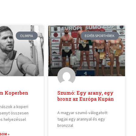
OLIMPIA
EGYÉB SPORTHÍREK
m Koperben
Szumó: Egy arany, egy
bronz az Európa Kupán
nászok a koperi
A magyar szumó válogatott
rsenyt összesen
tagjai egy arannyal és egy
s helyezéssel
bronzzal
SOM »