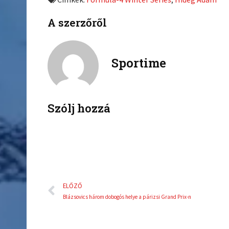
o
o
n
n
A szerzőről
f
t
a
w
c
i
Sportime
e
t
b
t
o
e
o
r
k
Szólj hozzá
Előző
ELŐZŐ
Blázsovics három dobogós helye a párizsi Grand Prix-n