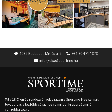
Túl a 18. X-en és rendezvények százain a Sportime Magazinnak
továbbra is a legfőbb célja, hogy a mindenki sportját minél
vonzóbbá tegye.
A rendszeres mozgás és a sport jobbá teheti az életed! Mindehhez
minden infót megtalálsz nálunk.
A legfrissebb hírek
Aranyérmet nyert Szilágyi Erik
az Európa-kupán
2026.08.05.