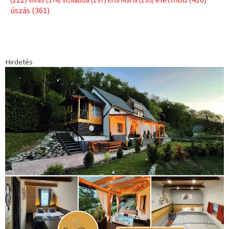
1035 Budapest, Miklós u. 7.
+36 30 471 1373
info (kukac) sportime.hu