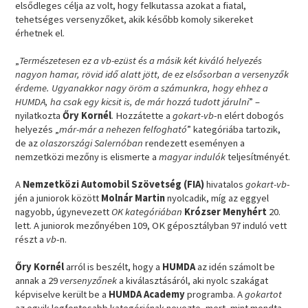
elsődleges célja az volt, hogy felkutassa azokat a fiatal,
tehetséges versenyzőket, akik később komoly sikereket
érhetnek el.
„
Természetesen ez a vb-ezüst és a másik két kiváló helyezés
nagyon hamar, rövid idő alatt jött, de ez elsősorban a versenyzők
érdeme. Ugyanakkor nagy öröm a számunkra, hogy ehhez a
HUMDA, ha csak egy kicsit is, de már hozzá tudott járulni
” –
nyilatkozta
Őry Kornél
. Hozzátette a
gokart-vb
-n elért dobogós
helyezés „
már-már a nehezen felfogható
” kategóriába tartozik,
de az
olaszországi Salernóban
rendezett eseményen a
nemzetközi mezőny is elismerte a
magyar indulók
teljesítményét.
A
Nemzetközi Automobil Szövetség (FIA)
hivatalos
gokart-vb
-
jén a juniorok között
Molnár Martin
nyolcadik, míg az eggyel
nagyobb, úgynevezett
OK kategóriában
Krózser Menyhért
20.
lett. A juniorok mezőnyében 109, OK géposztályban 97 induló vett
részt a
vb
-n.
Őry Kornél
arról is beszélt, hogy a
HUMDA
az idén számolt be
annak a 29
versenyzőnek
a kiválasztásáról, aki nyolc szakágat
képviselve került be a
HUMDA Academy
programba. A
gokartot
az egyik legfontosabb kategóriának nevezte, mert, mint mondta,