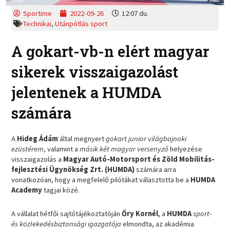
Sportime
2022-09-26
12:07 du.
Technikai
,
Utánpótlás sport
A gokart-vb-n elért magyar
sikerek visszaigazolást
jelentenek a HUMDA
számára
A
Hideg Ádám
által megnyert
gokart junior világbajnoki
ezüstérem
, valamint a
másik két magyar versenyző
helyezése
visszaigazolás a
Magyar Autó-Motorsport és Zöld Mobilitás-
fejlesztési Ügynökség Zrt. (HUMDA)
számára arra
vonatkozóan, hogy a megfelelő pilótákat választotta be a
HUMDA
Academy
tagjai közé.
A vállalat hétfői sajtótájékoztatóján
Őry Kornél
, a
HUMDA
sport-
és közlekedésbiztonsági igazgatója
elmondta, az akadémia