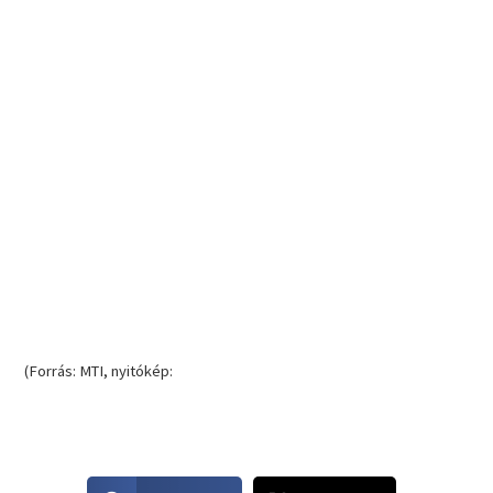
(Forrás: MTI, nyitókép:
S
S