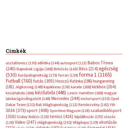
Futball
(760)
futás
(305)
Hosszú Katinka
(186)
hungaroring
(181)
kickbox
(204)
Jégkorong
(148)
kajakkenu
(138)
karate
(168)
kézilabda
(448)
kosárlabda
(166)
Lewis Hamilton
(168)
magyar
Mercedes
(244)
labdarúgóválogatott
(148)
motorsport
(153)
Opel
rio
Dakar Team
(132)
Rali Világbajnokság
(122)
Rendezvény
(142)
sport
(438)
2016
(373)
szabadidősport
Sportime Magazin
(128)
(316)
tenisz
(416)
Szalay Balázs
(126)
táplálkozás
(155)
utazás
Video
(247)
vitorlázás
(126)
világbajnokság
(162)
Világkupa
(129)
életmód
(416)
(222)
vívás
(174)
vízilabda
(197)
Érdi Mária
(130)
úszás
(361)
Hirdetés