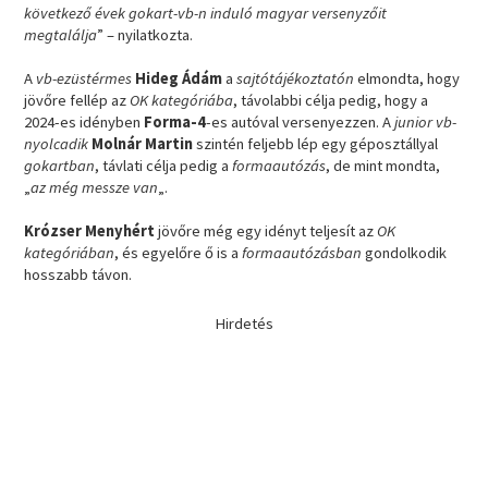
következő évek gokart-vb-n induló magyar versenyzőit
megtalálja
” – nyilatkozta.
A
vb-ezüstérmes
Hideg Ádám
a
sajtótájékoztatón
elmondta, hogy
jövőre fellép az
OK kategóriába
, távolabbi célja pedig, hogy a
2024-es idényben
Forma-4
-es autóval versenyezzen. A
junior vb-
nyolcadik
Molnár Martin
szintén feljebb lép egy géposztállyal
gokartban
, távlati célja pedig a
formaautózás
, de mint mondta,
„
az még messze van
„.
Krózser Menyhért
jövőre még egy idényt teljesít az
OK
kategóriában
, és egyelőre ő is a
formaautózásban
gondolkodik
hosszabb távon.
Hirdetés