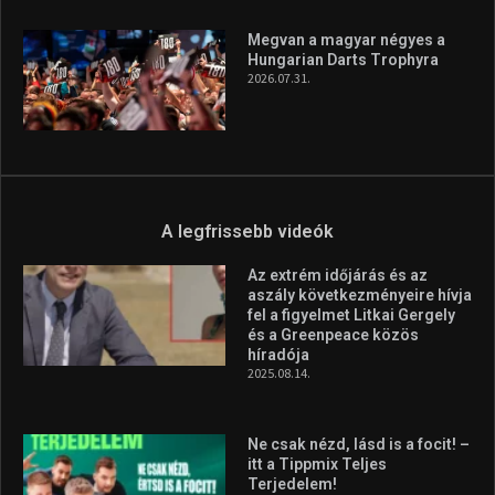
fel a figyelmet Litkai Gergely
és a Greenpeace közös
híradója
2025.08.14.
Ne csak nézd, lásd is a focit! –
itt a Tippmix Teljes
Terjedelem!
2025.08.05.
„A Forma-1-es Magyar
Nagydíj az egész nemzetnek
fontos”
2025.06.19.
Galéria