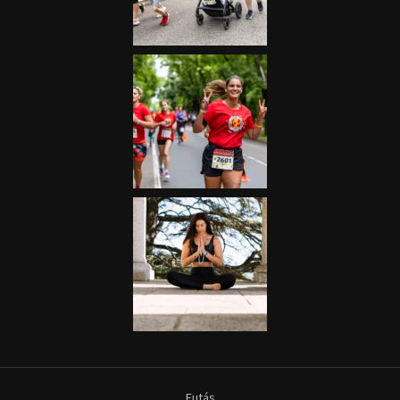
Futás
Kerékpár
Extrém Sportok
Fitnesz
Egyéb szabadidősport
Túra-Utazás