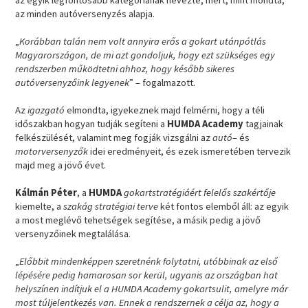
az minden autóversenyzés alapja.
„
Korábban talán nem volt annyira erős a gokart utánpótlás
Magyarországon, de mi azt gondoljuk, hogy ezt szükséges egy
rendszerben működtetni ahhoz, hogy később sikeres
autóversenyzőink legyenek
” – fogalmazott.
Az
igazgató
elmondta, igyekeznek majd felmérni, hogy a téli
időszakban hogyan tudják segíteni a
HUMDA Academy
tagjainak
felkészülését, valamint meg fogják vizsgálni az
autó
– és
motorversenyzők
idei eredményeit, és ezek ismeretében tervezik
majd meg a jövő évet.
Kálmán Péter
, a
HUMDA
gokartstratégiáért felelős szakértője
kiemelte, a
szakág stratégiai terve
két fontos elemből áll: az egyik
a most meglévő tehetségek segítése, a másik pedig a jövő
versenyzőinek megtalálása.
„
Előbbit mindenképpen szeretnénk folytatni, utóbbinak az első
lépésére pedig hamarosan sor kerül, ugyanis az országban hat
helyszínen indítjuk el a HUMDA Academy gokartsulit, amelyre már
most túljelentkezés van. Ennek a rendszernek a célja az, hogy a