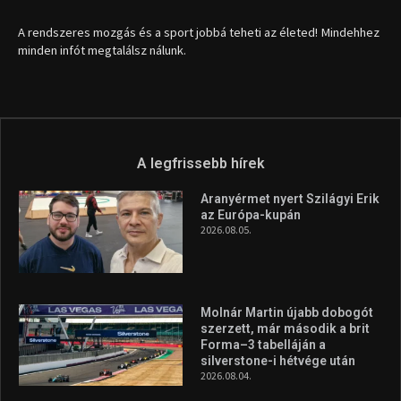
Molnár Martin újabb dobogót
szerzett, már második a brit
Forma–3 tabelláján a
silverstone-i hétvége után
2026.08.04.
Megvan a magyar négyes a
Hungarian Darts Trophyra
2026.07.31.
A legfrissebb videók
Az extrém időjárás és az
aszály következményeire hívja