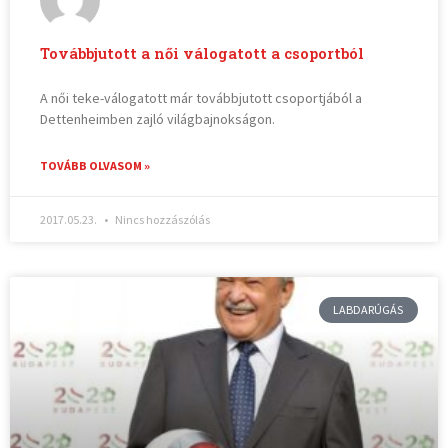
Továbbjutott a női válogatott a csoportból
A női teke-válogatott már továbbjutott csoportjából a
Dettenheimben zajló világbajnokságon.
TOVÁBB OLVASOM »
2017.05.23.
Nincs hozzászólás
LABDARÚGÁS