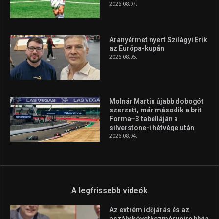
2026.08.07.
Aranyérmet nyert Szilágyi Erik
az Európa-kupán
2026.08.05.
Molnár Martin újabb dobogót
szerzett, már második a brit
Forma–3 tabelláján a
silverstone-i hétvége után
2026.08.04.
A legfrissebb videók
Az extrém időjárás és az
aszály következményeire hívja