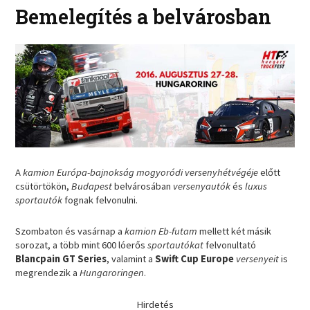
Bemelegítés a belvárosban
A
kamion Európa-bajnokság mogyoródi versenyhétvégéje
előtt
csütörtökön,
Budapest
belvárosában
versenyautók
és
luxus
sportautók
fognak felvonulni.
Szombaton és vasárnap a
kamion Eb-futam
mellett két másik
sorozat, a több mint 600 lóerős
sportautókat
felvonultató
Blancpain GT Series
, valamint a
Swift Cup Europe
versenyeit
is
megrendezik a
Hungaroringen
.
Hirdetés