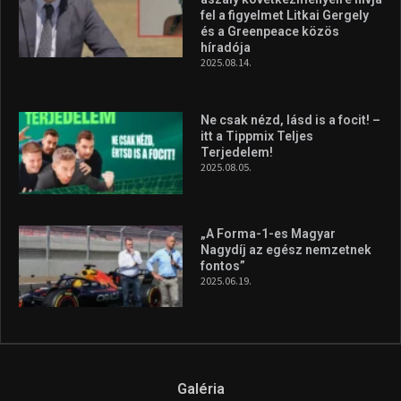
fel a figyelmet Litkai Gergely
és a Greenpeace közös
híradója
2025.08.14.
Ne csak nézd, lásd is a focit! –
itt a Tippmix Teljes
Terjedelem!
2025.08.05.
„A Forma-1-es Magyar
Nagydíj az egész nemzetnek
fontos”
2025.06.19.
Galéria