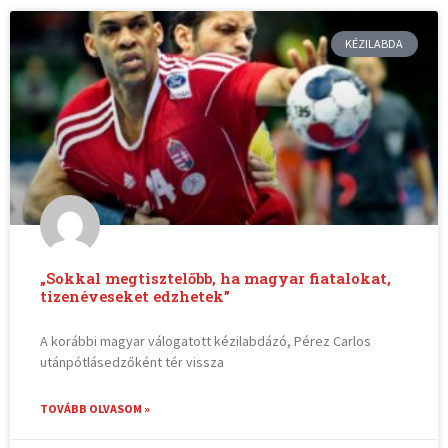
KÉZILABDA
„Sokkal megtisztelőbb, ha magyar fiatalokat,
tizenéveseket edzhetek”
A korábbi magyar válogatott kézilabdázó, Pérez Carlos
utánpótlásedzőként tér vissza
TOVÁBB OLVASOM »