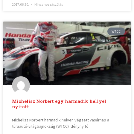
2017.06.20.
Nincs hozzászólás
WTCC
Michelisz Norbert egy harmadik hellyel
nyitott
Michelisz Norbert harmadik helyen végzett vasárnap a
túraautó-világbajnokság (WTCC) idénynyitó