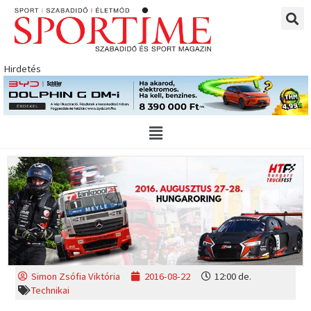
Skip
to
content
Hirdetés
Main
Menu
Simon Zsófia Viktória
2016-08-22
12:00 de.
Technikai