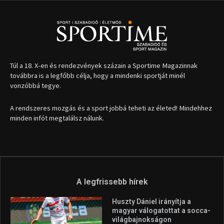
Túl a 18. X-en és rendezvények százain a Sportime Magazinnak
továbbra is a legfőbb célja, hogy a mindenki sportját minél
vonzóbbá tegye.
A rendszeres mozgás és a sport jobbá teheti az életed! Mindehhez
minden infót megtalálsz nálunk.
A legfrissebb hírek
Huszty Dániel irányítja a
magyar válogatottat a socca-
világbajnokságon