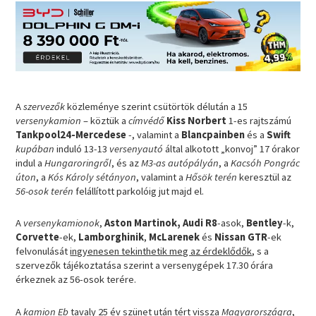
A
szervezők
közleménye szerint csütörtök délután a 15
versenykamion
– köztük a
címvédő
Kiss Norbert
1-es rajtszámú
Tankpool24-Mercedese
-, valamint a
Blancpainben
és a
Swift
kupában
induló 13-13
versenyautó
által alkotott „konvoj” 17 órakor
indul a
Hungaroringről
, és az
M3-as autópályán
, a
Kacsóh Pongrác
úton
, a
Kós Károly sétányon
, valamint a
Hősök terén
keresztül az
56-osok terén
felállított parkolóig jut majd el.
A
versenykamionok
,
Aston Martinok, Audi R8
-asok,
Bentley
-k,
Corvette
-ek,
Lamborghinik
,
McLarenek
és
Nissan GTR
-ek
felvonulását
ingyenesen tekinthetik meg az érdeklődők
, s a
szervezők tájékoztatása szerint a versenygépek 17.30 órára
érkeznek az 56-osok terére.
A
kamion Eb
tavaly 25 év szünet után tért vissza
Magyarországra
,