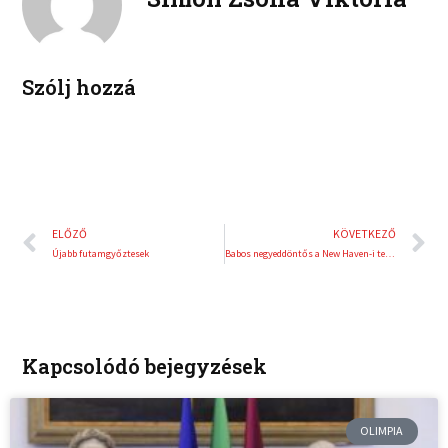
d
r
i
e
n
s
t
Szólj hozzá
Előző
K
ELŐZŐ
KÖVETKEZŐ
Újabb futamgyőztesek
Babos negyeddöntős a New Haven-i tenisztornán
Kapcsolódó bejegyzések
OLIMPIA