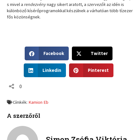
s mivel a
rendezvény
nagy sikert aratott, a
szervezők
az idén is
különböző kísérőprogramokkal készülnek a várhatóan több tízezer
fős közönségnek.
S
S
Facebook
Twitter
h
h
a
a
S
S
r
r
Linkedin
Pinterest
h
h
e
e
a
a
o
o
r
r
0
n
n
e
e
f
t
o
o
a
w
Címkék:
Kamion Eb
n
n
c
i
l
p
e
t
A szerzőről
i
i
b
t
n
n
o
e
k
t
o
r
e
e
Simon Zsófia Viktória
k