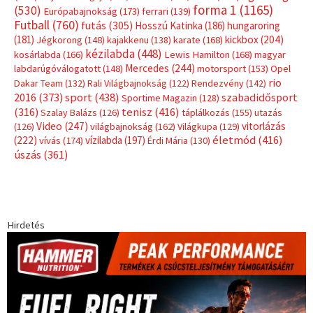
forma 1
(1165)
(530)
Európabajnokság
(173)
ferrari
(139)
Futball
(760)
futás
(305)
Hosszú Katinka
(186)
hungaroring
(181)
kickbox
(204)
Jégkorong
(148)
kajakkenu
(138)
karate
(168)
kézilabda
(448)
kosárlabda
(166)
Lewis Hamilton
(168)
magyar
Mercedes
(244)
labdarúgóválogatott
(148)
motorsport
(153)
Opel
rio
Dakar Team
(132)
Rali Világbajnokság
(122)
Rendezvény
(142)
sport
(438)
2016
(373)
szabadidősport
Sportime Magazin
(128)
(316)
tenisz
(416)
Szalay Balázs
(126)
táplálkozás
(155)
utazás
Video
(247)
vitorlázás
(126)
világbajnokság
(162)
Világkupa
(129)
életmód
(416)
(222)
vívás
(174)
vízilabda
(197)
Érdi Mária
(130)
úszás
(361)
Hirdetés