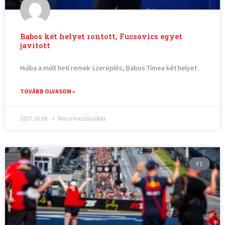
Babos két helyet rontott, Fucsovics egyet
javított
Hiába a múlt heti remek szereplés, Babos Tímea két helyet
TOVÁBB OLVASOM »
2017.10.09.
Nincs hozzászólás
F1