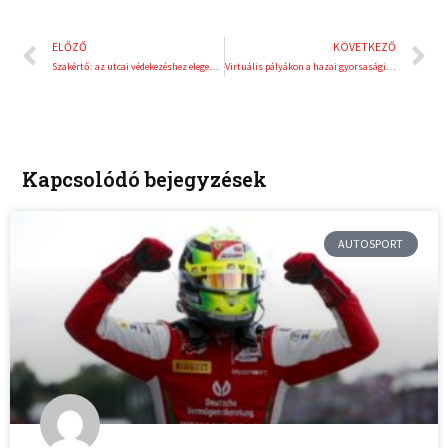
Előző
K
ELŐZŐ
KÖVETKEZŐ
Szakértő: az utcai védekezéshez elegendő a textilmaszk
Virtuális pályákon a hazai gyorsasági versenyzők
Kapcsolódó bejegyzések
AUTOSPORT