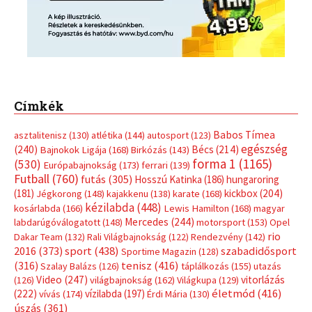
Címkék
Babos Tímea
asztalitenisz
(130)
atlétika
(144)
autosport
(123)
egészség
(240)
Bécs
(214)
Bajnokok Ligája
(168)
Birkózás
(143)
forma 1
(1165)
(530)
Európabajnokság
(173)
ferrari
(139)
Futball
(760)
futás
(305)
Hosszú Katinka
(186)
hungaroring
(181)
kickbox
(204)
Jégkorong
(148)
kajakkenu
(138)
karate
(168)
kézilabda
(448)
kosárlabda
(166)
Lewis Hamilton
(168)
magyar
Mercedes
(244)
labdarúgóválogatott
(148)
motorsport
(153)
Opel
rio
Dakar Team
(132)
Rali Világbajnokság
(122)
Rendezvény
(142)
sport
(438)
2016
(373)
szabadidősport
Sportime Magazin
(128)
(316)
tenisz
(416)
Szalay Balázs
(126)
táplálkozás
(155)
utazás
Video
(247)
vitorlázás
(126)
világbajnokság
(162)
Világkupa
(129)
életmód
(416)
(222)
vívás
(174)
vízilabda
(197)
Érdi Mária
(130)
úszás
(361)