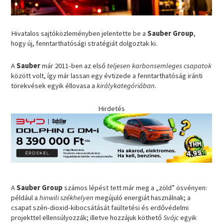
Hivatalos sajtóközleményben jelentette be a
Sauber Group
,
hogy új, fenntarthatósági stratégiát dolgoztak ki.
A
Sauber
már 2011-ben az első
teljesen karbonsemleges csapatok
között volt, így már lassan egy évtizede a fenntarthatóság iránti
törekvések egyik éllovasa a
királykategóriában
.
Hirdetés
A
Sauber Group
számos lépést tett már meg a „zöld” ösvényen:
például a
hinwili székhelyen
megújuló energiát használnak; a
csapat szén-dioxid-kibocsátását faültetési és erdővédelmi
projekttel ellensúlyozzák; illetve hozzájuk köthető
Svájc
egyik