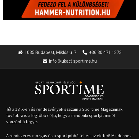
1035 Budapest, Miklós u. 7.
+36 30 471 1373
info (kukac) sportime.hu
Túl a 18. X-en és rendezvények százain a Sportime Magazinnak
továbbra is a legfőbb célja, hogy a mindenki sportját minél
vonzóbbá tegye.
A rendszeres mozgás és a sport jobbá teheti az életed! Mindehhez