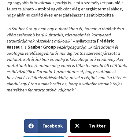
legnagyobb
fotovoltaikus parkja
is, ami a személyzet parkolója
felett található – utóbbi egyébként elég energiát termel ahhoz,
hogy akár 40 család éves energiafelhasználását biztosítsa.
„A Sauber Group nem egy buborékban él, hanem a régiónk és a
világ szélesebb körű kulturális, társadalmi és környezeti
struktúrájának részeként működik”
– nyilatkozta
Frédéric
Vasseur
, a
Sauber Group
vezérigazgatója
.
„A társadalmi és
ökológiai felelősségvállalás mindig fontos szerepet játszott a
vállalati kultúránkban és eddig is kézzelfogható eredményeket
mutattunk fel. Azonban még ennél is több tennivaló áll előttünk,
és üdvözüljük a Formula-1 azon döntését, hogy csatlakozik
hozzánk és elköteleződésünkhöz, mivel a cégünk emeli a tétet és
elindul egy úton aminek célja az, hogy a vállalkozásaink teljes
mértékben fenntarthatóvá váljanak.”
S
S
Facebook
Twitter
h
h
a
a