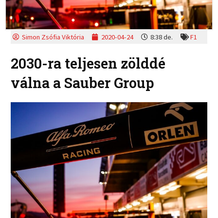
Simon Zsófia Viktória
2020-04-24
8:38 de.
F1
2030-ra teljesen zölddé
válna a Sauber Group