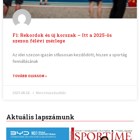
F1: Rekordok és új korszak – Itt a 2025-ös
szezon félévi mérlege
Az idei szezon igazán stílusosan kezdődött, hiszen a sportág
fennállásának
TOVÁBB OLVASOM »
2025.08.28.
Nincs hozzászólás
Aktuális lapszámunk