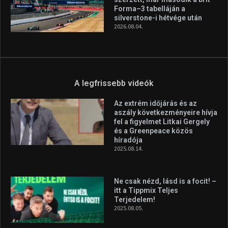
Forma–3 tabelláján a
silverstone-i hétvége után
2026.08.04.
A legfrissebb videók
Az extrém időjárás és az
aszály következményeire hívja
fel a figyelmet Litkai Gergely
és a Greenpeace közös
híradója
2025.08.14.
Ne csak nézd, lásd is a focit! –
itt a Tippmix Teljes
Terjedelem!
2025.08.05.