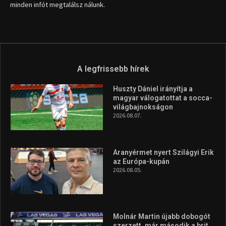
minden infót megtalálsz nálunk.
A legfrissebb hírek
Huszty Dániel irányítja a
magyar válogatottat a socca-
világbajnokságon
2026.08.07.
Aranyérmet nyert Szilágyi Erik
az Európa-kupán
2026.08.05.
Molnár Martin újabb dobogót
szerzett, már második a brit