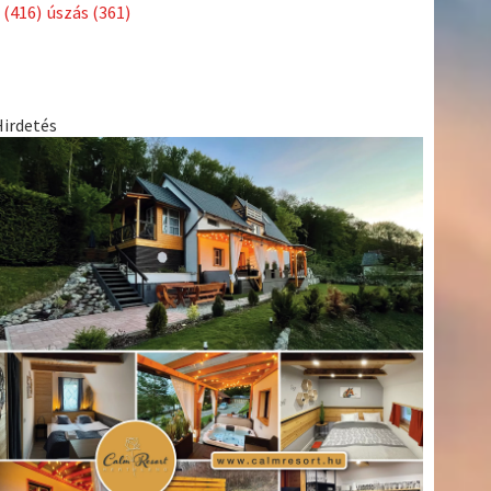
Címkék
Babos
asztalitenisz
(130)
atlétika
(144)
autosport
(123)
Tímea
(240)
Bécs
(214)
Bajnokok Ligája
(168)
Birkózás
(143)
egészség
(530)
Európabajnokság
(173)
ferrari
(139)
forma 1
(1165)
Futball
(760)
futás
(305)
Hosszú
Katinka
(186)
hungaroring
(181)
Jégkorong
(148)
kajakkenu
kézilabda
kickbox
(204)
(138)
karate
(168)
kosárlabda
(166)
(448)
Lewis Hamilton
(168)
magyar labdarúgóválogatott
(148)
Mercedes
(244)
motorsport
(153)
Opel Dakar Team
(132)
Rali
sport
rio 2016
(373)
Világbajnokság
(122)
Rendezvény
(142)
(438)
szabadidősport
(316)
Sportime Magazin
(128)
Szalay
tenisz
(416)
Balázs
(126)
táplálkozás
(155)
utazás
(126)
Video
(247)
vitorlázás
világbajnokság
(162)
Világkupa
(129)
életmód
(222)
vívás
(174)
vízilabda
(197)
Érdi Mária
(130)