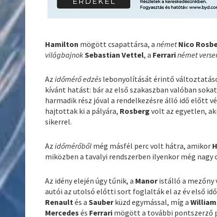
Hamilton
mögött csapattársa, a
német
Nico Rosb
világbajnok
Sebastian Vettel
, a
Ferrari
német verse
Az
időmérő edzés
lebonyolítását érintő változtatáso
kívánt hatást: bár az első szakaszban valóban sokat
harmadik rész jóval a rendelkezésre álló idő előtt vé
hajtottak ki a pályára,
Rosberg
volt az egyetlen, 
sikerrel.
Az
időmérőből
még másfél perc volt hátra, amikor
H
miközben a tavalyi rendszerben ilyenkor még nagy c
Az idény elején úgy tűnik, a
Manor
istálló a mezőny
autói az utolsó előtti sort foglalták el az év első
Renault
és a
Sauber
küzd egymással, míg a
William
Mercedes
és
Ferrari
mögött a további pontszerző p