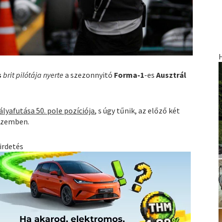
s
brit pilótája nyerte
a szezonnyitó
Forma-1
-es
Ausztrál
ályafutása 50. pole pozíciója
, s úgy tűnik, az előző két
 szemben.
irdetés