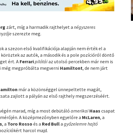
erg
zárt, míg a harmadik rajthelyet a
négyszeres
nyzője
szerezte meg.
k a szezon első kvalifikációja alapján nem érték el a
 köröztek az autók, a második és a pole pozícióról döntő
get ért. A
Ferrari
pilótái
az utolsó percekben már nem is
aki még megpróbálta megverni
Hamiltont
, de nem járt
amilton
már a közönséggel ünnepeltette magát,
sata zajlott a pályán az első rajthely megszerzéséért.
 végén marad, míg a most debütáló
amerikai
Haas
csapat
 időmérőjén. A középmezőnyben egyelőre a
McLaren
, a
s
, a
Toro Rosso
és a
Red Bull
a
győzelemre hajtó
ozíciókért harcol majd.