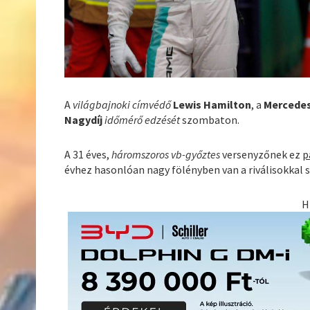
A
világbajnoki címvédő
Lewis Hamilton
, a
Mercede
Nagydíj
időmérő edzését
szombaton.
A 31 éves,
háromszoros vb-győztes
versenyzőnek ez
p
évhez hasonlóan nagy fölényben van a riválisokkal
H