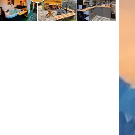
(416)
úszás
(361)
Hirdetés