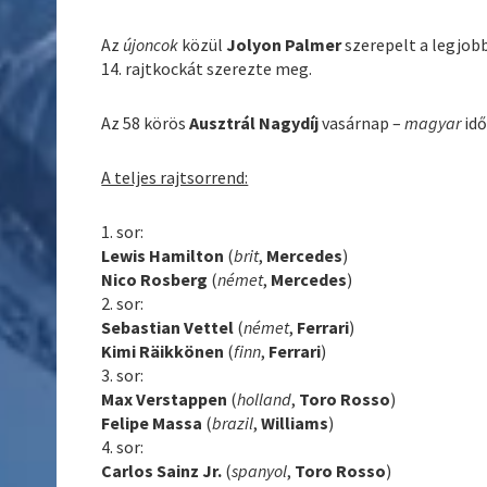
Az
újoncok
közül
Jolyon Palmer
szerepelt a legjobb
14. rajtkockát szerezte meg.
Az 58 körös
Ausztrál Nagydíj
vasárnap –
magyar
idő
A teljes rajtsorrend:
1. sor:
Lewis Hamilton
(
brit
,
Mercedes
)
Nico Rosberg
(
német
,
Mercedes
)
2. sor:
Sebastian Vettel
(
német
,
Ferrari
)
Kimi Räikkönen
(
finn
,
Ferrari
)
3. sor:
Max Verstappen
(
holland
,
Toro Rosso
)
Felipe Massa
(
brazil
,
Williams
)
4. sor:
Carlos Sainz Jr.
(
spanyol
,
Toro Rosso
)