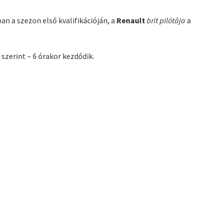
an a szezon első kvalifikációján, a
Renault
brit pilótája
a
 szerint – 6 órakor kezdődik.