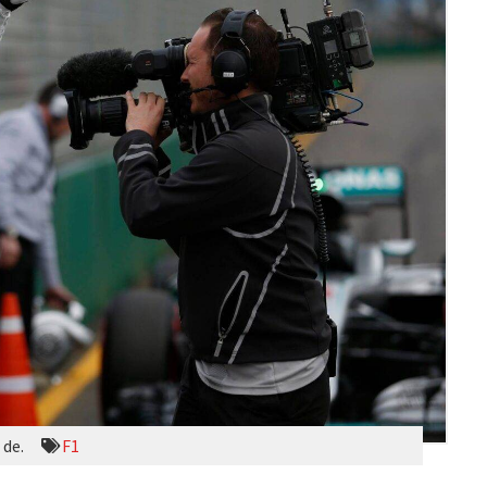
 de.
F1