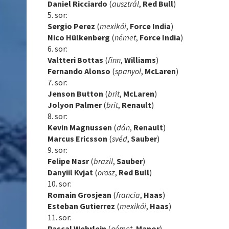
Daniel Ricciardo
(
ausztrál
,
Red Bull
)
5. sor:
Sergio Perez
(
mexikói
,
Force India
)
Nico Hülkenberg
(
német
,
Force India
)
6. sor:
Valtteri Bottas
(
finn
,
Williams
)
Fernando Alonso
(
spanyol
,
McLaren
)
7. sor:
Jenson Button
(
brit
,
McLaren
)
Jolyon Palmer
(
brit
,
Renault
)
8. sor:
Kevin Magnussen
(
dán
,
Renault
)
Marcus Ericsson
(
svéd
,
Sauber
)
9. sor:
Felipe Nasr
(
brazil
,
Sauber
)
Danyiil Kvjat
(
orosz
,
Red Bull
)
10. sor:
Romain Grosjean
(
francia
,
Haas
)
Esteban Gutierrez
(
mexikói
,
Haas
)
11. sor:
Pascal Wehrlein
(
német
,
Manor
)