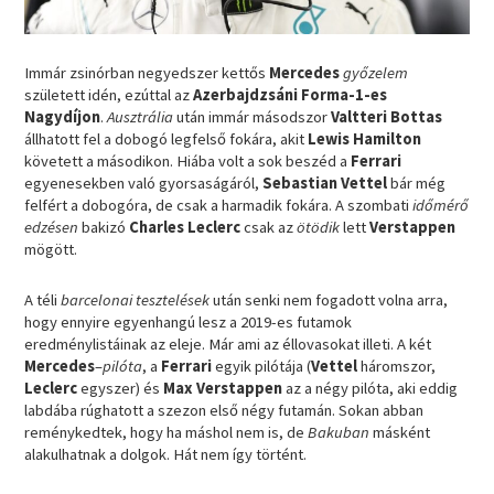
Immár zsinórban negyedszer kettős
Mercedes
győzelem
született idén, ezúttal az
Azerbajdzsáni Forma-1-es
Nagydíjon
.
Ausztrália
után immár másodszor
Valtteri Bottas
állhatott fel a dobogó legfelső fokára, akit
Lewis Hamilton
követett a másodikon. Hiába volt a sok beszéd a
Ferrari
egyenesekben való gyorsaságáról,
Sebastian Vettel
bár még
felfért a dobogóra, de csak a harmadik fokára. A szombati
időmérő
edzésen
bakizó
Charles Leclerc
csak az
ötödik
lett
Verstappen
mögött.
A téli
barcelonai tesztelések
után senki nem fogadott volna arra,
hogy ennyire egyenhangú lesz a 2019-es futamok
eredménylistáinak az eleje. Már ami az éllovasokat illeti. A két
Mercedes
–
pilóta
, a
Ferrari
egyik pilótája (
Vettel
háromszor,
Leclerc
egyszer) és
Max Verstappen
az a négy pilóta, aki eddig
labdába rúghatott a szezon első négy futamán. Sokan abban
reménykedtek, hogy ha máshol nem is, de
Bakuban
másként
alakulhatnak a dolgok. Hát nem így történt.