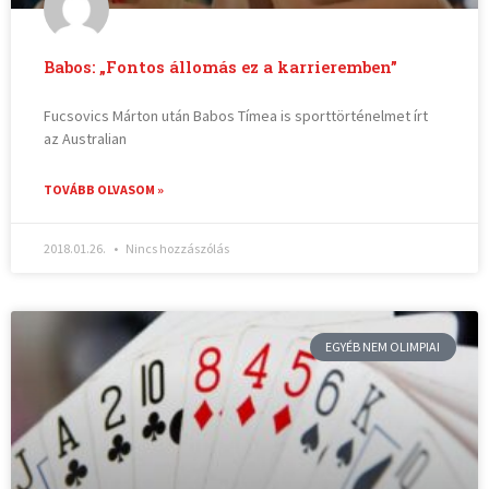
Babos: „Fontos állomás ez a karrieremben”
Fucsovics Márton után Babos Tímea is sporttörténelmet írt
az Australian
TOVÁBB OLVASOM »
2018.01.26.
Nincs hozzászólás
EGYÉB NEM OLIMPIAI