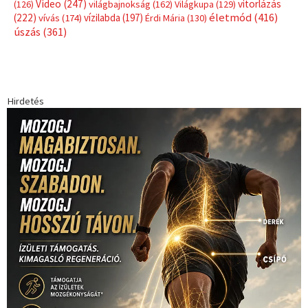
Video
(247)
vitorlázás
(126)
világbajnokság
(162)
Világkupa
(129)
életmód
(416)
(222)
vívás
(174)
vízilabda
(197)
Érdi Mária
(130)
úszás
(361)
Hirdetés