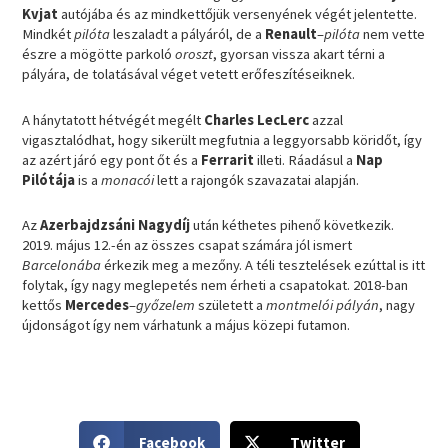
Kvjat
autójába és az mindkettőjük versenyének végét jelentette.
Mindkét
pilóta
leszaladt a pályáról, de a
Renault
–
pilóta
nem vette
észre a mögötte parkoló
oroszt
, gyorsan vissza akart térni a
pályára, de tolatásával véget vetett erőfeszítéseiknek.
A hánytatott hétvégét megélt
Charles LecLerc
azzal
vigasztalódhat, hogy sikerült megfutnia a leggyorsabb köridőt, így
az azért járó egy pont őt és a
Ferrarit
illeti. Ráadásul a
Nap
Pilótája
is a
monacói
lett a rajongók szavazatai alapján.
Az
Azerbajdzsáni Nagydíj
után kéthetes pihenő következik.
2019. május 12.-én az összes csapat számára jól ismert
Barcelonába
érkezik meg a mezőny. A téli tesztelések ezúttal is itt
folytak, így nagy meglepetés nem érheti a csapatokat. 2018-ban
kettős
Mercedes
–
győzelem
született a
montmelói pályán
, nagy
újdonságot így nem várhatunk a május közepi futamon.
S
S
Facebook
Twitter