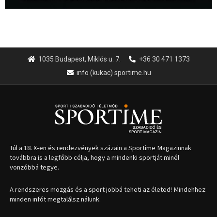
1035 Budapest, Miklós u. 7.
+36 30 471 1373
info (kukac) sportime.hu
Túl a 18. X-en és rendezvények százain a Sportime Magazinnak
továbbra is a legfőbb célja, hogy a mindenki sportját minél
vonzóbbá tegye.
A rendszeres mozgás és a sport jobbá teheti az életed! Mindehhez
minden infót megtalálsz nálunk.