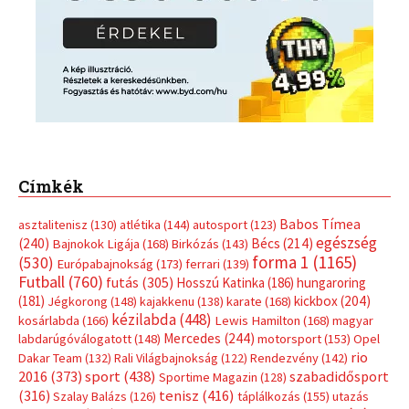
Címkék
Babos Tímea
asztalitenisz
(130)
atlétika
(144)
autosport
(123)
egészség
(240)
Bécs
(214)
Bajnokok Ligája
(168)
Birkózás
(143)
forma 1
(1165)
(530)
Európabajnokság
(173)
ferrari
(139)
Futball
(760)
futás
(305)
Hosszú Katinka
(186)
hungaroring
(181)
kickbox
(204)
Jégkorong
(148)
kajakkenu
(138)
karate
(168)
kézilabda
(448)
kosárlabda
(166)
Lewis Hamilton
(168)
magyar
Mercedes
(244)
labdarúgóválogatott
(148)
motorsport
(153)
Opel
rio
Dakar Team
(132)
Rali Világbajnokság
(122)
Rendezvény
(142)
sport
(438)
2016
(373)
szabadidősport
Sportime Magazin
(128)
(316)
tenisz
(416)
Szalay Balázs
(126)
táplálkozás
(155)
utazás