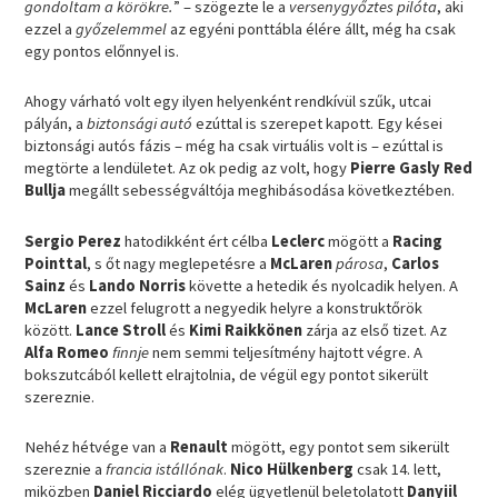
gondoltam a körökre.
” – szögezte le a
versenygyőztes pilóta
, aki
ezzel a
győzelemmel
az egyéni ponttábla élére állt, még ha csak
egy pontos előnnyel is.
Ahogy várható volt egy ilyen helyenként rendkívül szűk, utcai
pályán, a
biztonsági autó
ezúttal is szerepet kapott. Egy kései
biztonsági autós fázis – még ha csak virtuális volt is – ezúttal is
megtörte a lendületet. Az ok pedig az volt, hogy
Pierre Gasly Red
Bullja
megállt sebességváltója meghibásodása következtében.
Sergio Perez
hatodikként ért célba
Leclerc
mögött a
Racing
Pointtal
, s őt nagy meglepetésre a
McLaren
párosa
,
Carlos
Sainz
és
Lando Norris
követte a hetedik és nyolcadik helyen. A
McLaren
ezzel felugrott a negyedik helyre a konstruktőrök
között.
Lance Stroll
és
Kimi Raikkönen
zárja az első tizet. Az
Alfa Romeo
finnje
nem semmi teljesítmény hajtott végre. A
bokszutcából kellett elrajtolnia, de végül egy pontot sikerült
szereznie.
Nehéz hétvége van a
Renault
mögött, egy pontot sem sikerült
szereznie a
francia istállónak
.
Nico Hülkenberg
csak 14. lett,
miközben
Daniel Ricciardo
elég ügyetlenül beletolatott
Danyiil