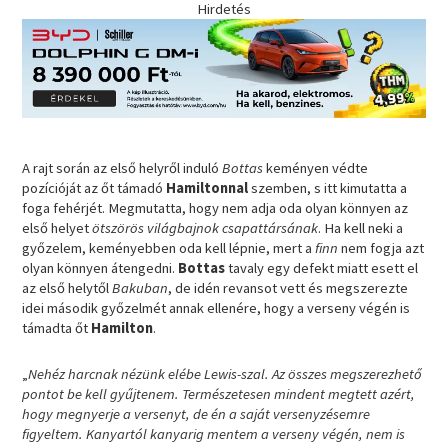
Hirdetés
A rajt során az első helyről induló
Bottas
keményen védte
pozícióját az őt támadó
Hamiltonnal
szemben, s itt kimutatta a
foga fehérjét. Megmutatta, hogy nem adja oda olyan könnyen az
első helyet
ötszörös világbajnok csapattársának
. Ha kell neki a
győzelem, keményebben oda kell lépnie, mert a
finn
nem fogja azt
olyan könnyen átengedni.
Bottas
tavaly egy defekt miatt esett el
az első helytől
Bakuban
, de idén revansot vett és megszerezte
idei második győzelmét annak ellenére, hogy a verseny végén is
támadta őt
Hamilton
.
„
Nehéz harcnak nézünk elébe Lewis-szal. Az összes megszerezhető
pontot be kell gyűjtenem. Természetesen mindent megtett azért,
hogy megnyerje a versenyt, de én a saját versenyzésemre
figyeltem. Kanyartól kanyarig mentem a verseny végén, nem is