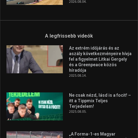
2026.08.04.
A legfrissebb videók
Az extrém időjárás és az
aszály következményeire hívja
fel a figyelmet Litkai Gergely
és a Greenpeace közös
híradója
2025.08.14.
Ne csak nézd, lásd is a focit! –
itt a Tippmix Teljes
Terjedelem!
2025.08.05.
„A Forma-1-es Magyar