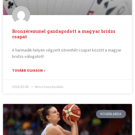
Bronzéremmel gazdagodott a magyar bridzs
csapat
A harmadik helyen végzett ötvenhét csapat között a magyar
bridzs-válogatott
TOVÁBB OLVASOM »
2016.05.04.
Nincs hozzászólás
KOSÁRLABDA